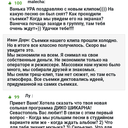
malecha:
100
Ванька УРА поздравляю с новым клипом)))) На
какую песню он был снят? Как проходили
съемки? Когда мы увидем его на экранах?
Ванечка почаще заходи в групппу, там тебя
очень ждут=)) Удачки тебе!!!!
Иван Дорн:
Съемки нашего клипа прошли холодно.
Но в итоге все классно получилось. Скоро вы
увидите это.
Мы экономили на всем. Я снимал на свои
собственные деньги. Не экономили только на
операторе и режиссере. Массовки нам нужно было
много, мы собирали друзей и знакомых.
Мы сняли треш-клип, там нет сюжет, но там есть
атмосфера. Все съемки диктовались идеей,
придуманной на самих съемках.
Лу :
99
Привет Ваня! Хотела сказать что твоя новая
сольная программа ДИКО ШИКАРНА!
Севастополь Вас любит! В связи с этим первый
вопрос - Когда мы услышим песни в студийном
варианте или же - когда ждать альбом? 2) Что
для тебя значит музыка? 3) Серьезно. Что для