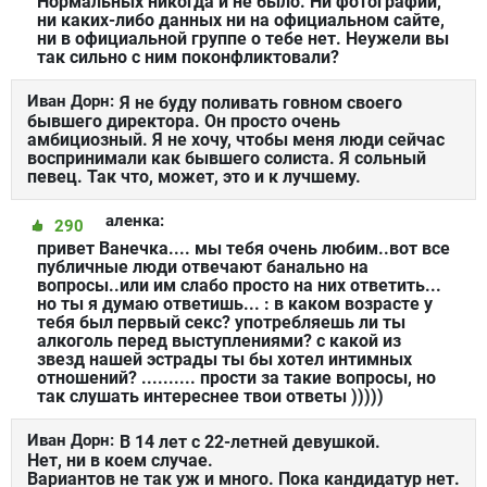
Нормальных никогда и не было. Ни фотографий,
ни каких-либо данных ни на официальном сайте,
ни в официальной группе о тебе нет. Неужели вы
так сильно с ним поконфликтовали?
Иван Дорн:
Я не буду поливать говном своего
бывшего директора. Он просто очень
амбициозный. Я не хочу, чтобы меня люди сейчас
воспринимали как бывшего солиста. Я сольный
певец. Так что, может, это и к лучшему.
аленка:
290
привет Ванечка.... мы тебя очень любим..вот все
публичные люди отвечают банально на
вопросы..или им слабо просто на них ответить...
но ты я думаю ответишь... : в каком возрасте у
тебя был первый секс? употребляешь ли ты
алкоголь перед выступлениями? с какой из
звезд нашей эстрады ты бы хотел интимных
отношений? .......... прости за такие вопросы, но
так слушать интереснее твои ответы )))))
Иван Дорн:
В 14 лет с 22-летней девушкой.
Нет, ни в коем случае.
Вариантов не так уж и много. Пока кандидатур нет.