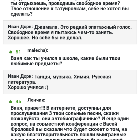
ты отдыхаешь, проводишь свободное время?
Твое отношение к татуировкам, себе не хотел бы
сделать?
Иван Дорн:
Джамала. Это редкий эпатажный голос.
Свободное время я пытаюсь чем-то занять.
Хорошее. Но себе бы не делал.
malecha):
51
Ваня как ты учился в школе, какие были твои
любимые предметы?
Иван Дорн:
Танцы, музыка. Химия. Русская
литература.
Хорошо учился :)
Ленчик:
45
Ваня, привет!!! В интернете, доступны для
прослушивания 3 твои сольные песни, скажи
пожалуйста, они автобиографичные? И еще один
вопрос, на совместной конференции с Васей
Фроловой вы сказали что будет сюжет о том, на
какую благотворительность пошли выигранные
в шоу деньги, скажи пожалуйста был ли такой