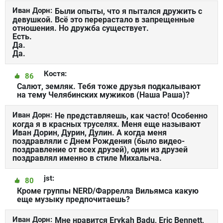
Иван Дорн:
Были опыты, что я пытался дружить с
девушкой. Всё это перерастало в запрещенные
отношения. Но дружба существует.
Есть.
Да.
Да.
Костя:
86
Салют, земляк. Тебя тоже друзья подкалывают
на тему Челябинских мужиков (Наша Раша)?
Иван Дорн:
Не представляешь, как часто! Особенно
когда я в красных труселях. Меня еще называют
Иван Дорин, Дурин, Дулин. А когда меня
поздравляли с Днем Рождения (было видео-
поздравление от всех друзей), один из друзей
поздравлял именно в стиле Михалыча.
jst:
80
Кроме группы NERD/Фаррелла Вильямса какую
еще музыку предпочитаешь?
Иван Дорн:
Мне нравится Erykah Badu, Eric Bennett,