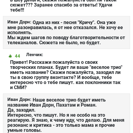
сюжет??? Заранее спасибо за ответы! Удачи
тебе!!!
Иван Дорн:
Одна из них - песня "Кричу". Она уже
мне разонравилась, я от нее отказался. Не хочу ее
исполнять.
Мы ждем шагов по поводу благотворительности от
телеканалов. Сюжета не было, но будет.
Ленчик:
44
Привет! Расскажи пожалуйста о своих
творческих планах. Будет ли ваше "веселое трио"
иметь название? Скажи пожалуйста, заходил ли
ты в свою группу вконтакте? И вообще, тебе
интересно что о тебе пишут. как поклонники так
и СМИ?
Иван Дорн:
Наше веселое трио будет иметь
название Иван Дорн, Пахатам и Роман.
Да, заходил.
Интересно, что пишут. Но я не особо на это
реагирую. Я знаю, к чему иду, что делаю. Для меня
резонанс и критика - это только мама и прочие
умные головы.