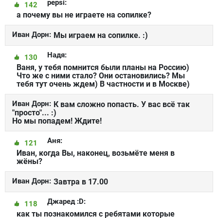
pepsi:
142
а почему вы не играете на сопилке?
Иван Дорн:
Мы играем на сопилке. :)
Надя:
130
Ваня, у тебя помнится были планы на Россию)
Что же с ними стало? Они остановились? Мы
тебя тут очень ждем) В частности и в Москве)
Иван Дорн:
К вам сложно попасть. У вас всё так
"просто"... :)
Но мы попадем! Ждите!
Аня:
121
Иван, когда Вы, наконец, возьмёте меня в
жёны?
Иван Дорн:
Завтра в 17.00
Джаред :D:
118
как ты познакомился с ребятами которые