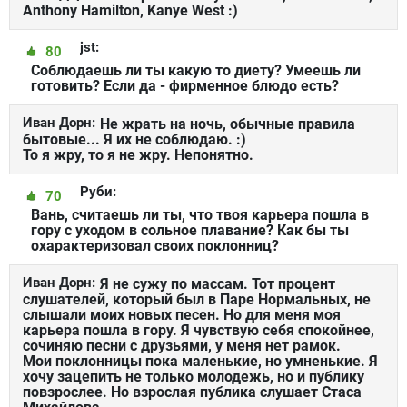
Anthony Hamilton, Kanye West :)
jst:
80
Соблюдаешь ли ты какую то диету? Умеешь ли
готовить? Если да - фирменное блюдо есть?
Иван Дорн:
Не жрать на ночь, обычные правила
бытовые... Я их не соблюдаю. :)
То я жру, то я не жру. Непонятно.
Руби:
70
Вань, считаешь ли ты, что твоя карьера пошла в
гору с уходом в сольное плавание? Как бы ты
охарактеризовал своих поклонниц?
Иван Дорн:
Я не сужу по массам. Тот процент
слушателей, который был в Паре Нормальных, не
слышали моих новых песен. Но для меня моя
карьера пошла в гору. Я чувствую себя спокойнее,
сочиняю песни с друзьями, у меня нет рамок.
Мои поклонницы пока маленькие, но умненькие. Я
хочу зацепить не только молодежь, но и публику
повзрослее. Но взрослая публика слушает Стаса