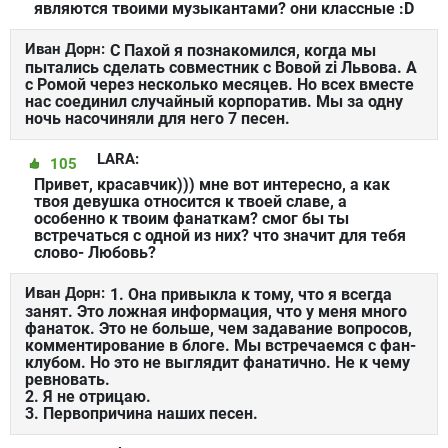
являются твоими музыкантами? они классные :D
Иван Дорн:
С Пахой я познакомился, когда мы
пытались сделать совместник с Вовой zi Львова. А
с Ромой через несколько месяцев. Но всех вместе
нас соединил случайный корпоратив. Мы за одну
ночь насочиняли для него 7 песен.
LARA:
105
Привет, красавчик))) мне вот интересно, а как
твоя девушка относится к твоей славе, а
особенно к твоим фанаткам? смог бы ты
встречаться с одной из них? что значит для тебя
слово- Любовь?
Иван Дорн:
1. Она привыкла к тому, что я всегда
занят. Это ложная информация, что у меня много
фанаток. Это не больше, чем задавание вопросов,
комментирование в блоге. Мы встречаемся с фан-
клубом. Но это не выглядит фанатично. Не к чему
ревновать.
2. Я не отрицаю.
3. Первопричина наших песен.