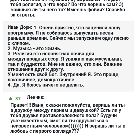
тебя религия, а что вера? Во что веришь сам? 3)
Боишься ли ты чего то? Имеешь фобии? Спасибо
за ответы.
Иван Дорн:
1. Очень приятно, что заценили нашу
программу. Я не собираюсь выпускать песни
раньше времени. Сейчас мы запускаем одну песню
с клипом.
2. Музыка - это жизнь.
3. Религия это непонятная почва для
международных ссор. Я уважаю как мусульман,
так и буддистов. Мне не важно, кто они. Важнее
отношения друг к другу.
У меня есть свой Бог. Внутренний Я. Это проще,
лаконичнее, демократичнее.
4. Да. Я боюсь ничего не делать.
Ленчик:
87
Привет!!! Ваня, скажи пожалуйста, веришь ли ты
в дружбу между парнем и девушкой? Есть ли у
тебя друзья противоположного пола? Будучи
уже известным, смог ли ты сдружиться с
неизвестным человеком)))))))) И веришь ли ты в
любовь с первого взгляда???