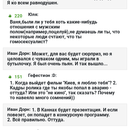
Я ко всем равнодушен.
Юля:
220
Ваня,были ли у тебя хоть какие-нибудь
отношения с мужским
полом(например,поцелуй),не думаешь ли ты, что
некоторые люди счтают, что ты
гомосексуалист?
Иван Дорн:
Может, для вас будет сюрприз, но я
целовался с чуваком одним, мы играли в
бутылочку. Я был очень пьян. И так вышло...
Гефестион :D:
151
1. Когда выйдет фильм "Киев, я люблю тебя"? 2.
Кадры ролика где ты якобы попал в аварию -
оттуда? Или это "не кино", так сказать? Почему
то навеяло много сомнений))
Иван Дорн:
1. В Каннах будет презентация. И если
повезет, он попадет в конкурсную программу.
2. Всё правильно. Оттуда.