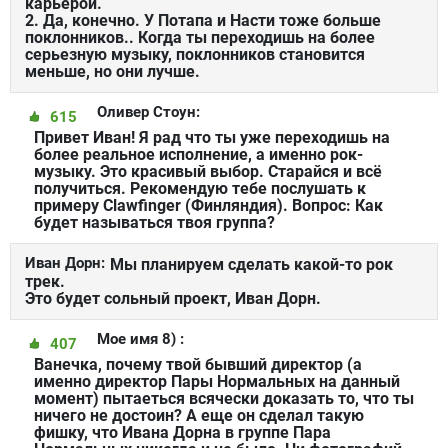
карьерой.
2. Да, конечно. У Потапа и Насти тоже больше
поклонников.. Когда ты переходишь на более
серьезную музыку, поклонников становится
меньше, но они лучше.
Оливер Стоун:
615
Привет Иван! Я рад что ты уже переходишь на
более реальное исполнение, а именно рок-
музыку. Это красивый выбор. Старайся и всё
получиться. Рекомендую тебе послушать к
примеру Clawfinger (Финляндия). Вопрос: Как
будет называться твоя группа?
Иван Дорн:
Мы планируем сделать какой-то рок
трек.
Это будет сольный проект, Иван Дорн.
Мое имя 8) :
407
Ванечка, почему твой бывший директор (а
именно директор Пары Нормальных на данный
момент) пытаеться всячески доказать то, что ты
ничего не достоин? А еще он сделал такую
фишку, что Ивана Дорна в группе Пара