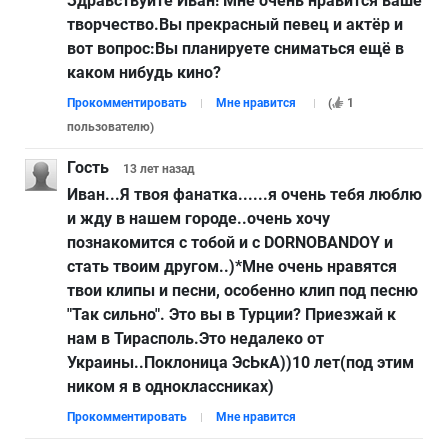
Здравствуйте Иван! Мне очень нравится ваше
творчество.Вы прекрасный певец и актёр и
вот вопрос:Вы планируете сниматься ещё в
каком нибудь кино?
Прокомментировать
Мне нравится
(
1
пользователю
)
Гость
13 лет
назад
Иван...Я твоя фанатка......я очень тебя люблю
и жду в нашем городе..очень хочу
познакомится с тобой и с DORNOBANDOY и
стать твоим другом..)*Мне очень нравятся
твои клипы и песни, особенно клип под песню
"Так сильно". Это вы в Турции? Приезжай к
нам в Тирасполь.Это недалеко от
Украины..Поклоница ЭсЬкА))10 лет(под этим
ником я в одноклассниках)
Прокомментировать
Мне нравится