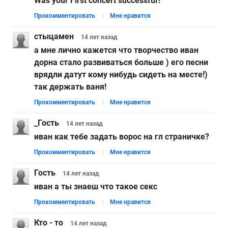
Was your First concert successful?
Прокомментировать
Мне нравится
стыцамен
14 лет
назад
а мне лично кажется что творчество иван
дорна стало развиваться больше ) его песни
врядли датут кому нибудь сидеть на месте!)
так держать ваня!
Прокомментировать
Мне нравится
_Гость
14 лет
назад
иван как тебе задать ворос на гл страничке?
Прокомментировать
Мне нравится
Гость
14 лет
назад
иван а ты знаеш что такое секс
Прокомментировать
Мне нравится
Кто - то
14 лет
назад