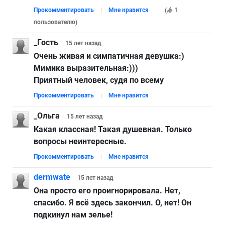
Прокомментировать
Мне нравится
(
1
пользователю
)
_Гость
15 лет
назад
Очень живая и симпатичная девушка:)
Мимика выразительная:)))
Приятный человек, судя по всему
Прокомментировать
Мне нравится
_Ольга
15 лет
назад
Какая классная! Такая душевная. Только
вопросы неинтересные.
Прокомментировать
Мне нравится
dermwate
15 лет
назад
Она просто его проигнорировала. Нет,
cпасибо. Я всё здесь закончил. О, нет! Он
подкинул нам зелье!