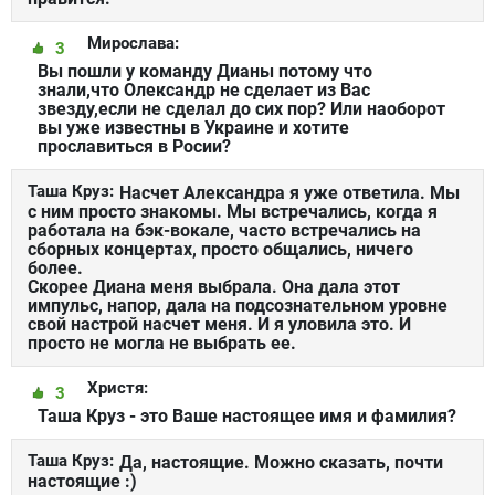
Мирослава:
3
Вы пошли у команду Дианы потому что
знали,что Олександр не сделает из Вас
звезду,если не сделал до сих пор? Или наоборот
вы уже известны в Украине и хотите
прославиться в Росии?
Таша Круз:
Насчет Александра я уже ответила. Мы
с ним просто знакомы. Мы встречались, когда я
работала на бэк-вокале, часто встречались на
сборных концертах, просто общались, ничего
более.
Скорее Диана меня выбрала. Она дала этот
импульс, напор, дала на подсознательном уровне
свой настрой насчет меня. И я уловила это. И
просто не могла не выбрать ее.
Христя:
3
Таша Круз - это Ваше настоящее имя и фамилия?
Таша Круз:
Да, настоящие. Можно сказать, почти
настоящие :)