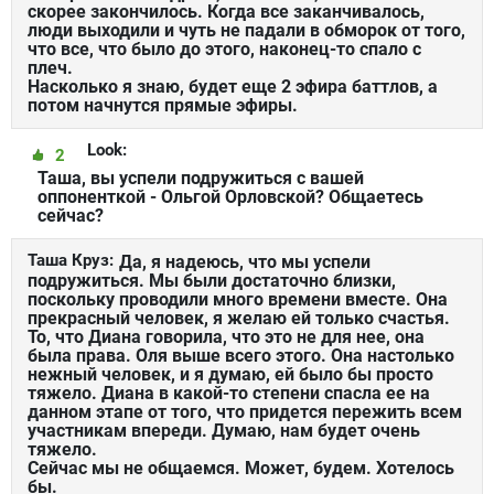
скорее закончилось. Когда все заканчивалось,
люди выходили и чуть не падали в обморок от того,
что все, что было до этого, наконец-то спало с
плеч.
Насколько я знаю, будет еще 2 эфира баттлов, а
потом начнутся прямые эфиры.
Look:
2
Таша, вы успели подружиться с вашей
оппоненткой - Ольгой Орловской? Общаетесь
сейчас?
Таша Круз:
Да, я надеюсь, что мы успели
подружиться. Мы были достаточно близки,
поскольку проводили много времени вместе. Она
прекрасный человек, я желаю ей только счастья.
То, что Диана говорила, что это не для нее, она
была права. Оля выше всего этого. Она настолько
нежный человек, и я думаю, ей было бы просто
тяжело. Диана в какой-то степени спасла ее на
данном этапе от того, что придется пережить всем
участникам впереди. Думаю, нам будет очень
тяжело.
Сейчас мы не общаемся. Может, будем. Хотелось
бы.