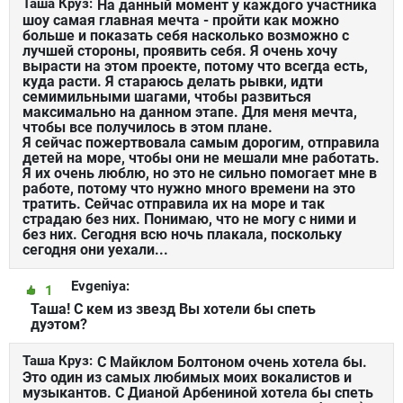
Таша Круз:
На данный момент у каждого участника
шоу самая главная мечта - пройти как можно
больше и показать себя насколько возможно с
лучшей стороны, проявить себя. Я очень хочу
вырасти на этом проекте, потому что всегда есть,
куда расти. Я стараюсь делать рывки, идти
семимильными шагами, чтобы развиться
максимально на данном этапе. Для меня мечта,
чтобы все получилось в этом плане.
Я сейчас пожертвовала самым дорогим, отправила
детей на море, чтобы они не мешали мне работать.
Я их очень люблю, но это не сильно помогает мне в
работе, потому что нужно много времени на это
тратить. Сейчас отправила их на море и так
страдаю без них. Понимаю, что не могу с ними и
без них. Сегодня всю ночь плакала, поскольку
сегодня они уехали...
Evgeniya:
1
Таша! С кем из звезд Вы хотели бы спеть
дуэтом?
Таша Круз:
С Майклом Болтоном очень хотела бы.
Это один из самых любимых моих вокалистов и
музыкантов. С Дианой Арбениной хотела бы спеть