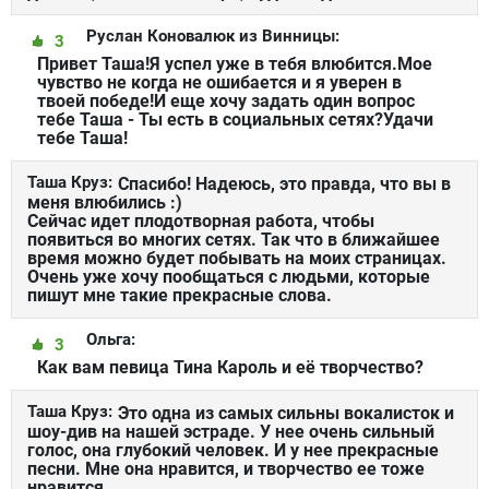
Руслан Коновалюк из Винницы:
3
Привет Таша!Я успел уже в тебя влюбится.Мое
чувство не когда не ошибается и я уверен в
твоей победе!И еще хочу задать один вопрос
тебе Таша - Ты есть в социальных сетях?Удачи
тебе Таша!
Таша Круз:
Спасибо! Надеюсь, это правда, что вы в
меня влюбились :)
Сейчас идет плодотворная работа, чтобы
появиться во многих сетях. Так что в ближайшее
время можно будет побывать на моих страницах.
Очень уже хочу пообщаться с людьми, которые
пишут мне такие прекрасные слова.
Ольга:
3
Как вам певица Тина Кароль и её творчество?
Таша Круз:
Это одна из самых сильны вокалисток и
шоу-див на нашей эстраде. У нее очень сильный
голос, она глубокий человек. И у нее прекрасные
песни. Мне она нравится, и творчество ее тоже
нравится.