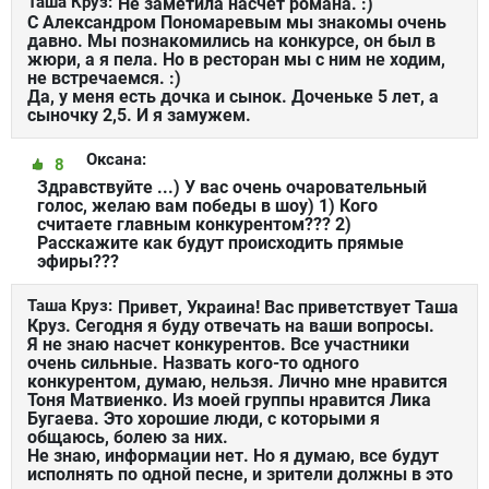
Таша Круз:
Не заметила насчет романа. :)
С Александром Пономаревым мы знакомы очень
давно. Мы познакомились на конкурсе, он был в
жюри, а я пела. Но в ресторан мы с ним не ходим,
не встречаемся. :)
Да, у меня есть дочка и сынок. Доченьке 5 лет, а
сыночку 2,5. И я замужем.
Оксана:
8
Здравствуйте ...) У вас очень очаровательный
голос, желаю вам победы в шоу) 1) Кого
считаете главным конкурентом??? 2)
Расскажите как будут происходить прямые
эфиры???
Таша Круз:
Привет, Украина! Вас приветствует Таша
Круз. Сегодня я буду отвечать на ваши вопросы.
Я не знаю насчет конкурентов. Все участники
очень сильные. Назвать кого-то одного
конкурентом, думаю, нельзя. Лично мне нравится
Тоня Матвиенко. Из моей группы нравится Лика
Бугаева. Это хорошие люди, с которыми я
общаюсь, болею за них.
Не знаю, информации нет. Но я думаю, все будут
исполнять по одной песне, и зрители должны в это