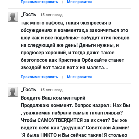
Прокомментировать
Мне нравится
_Гость
15 лет
назад
так много пафоса, такая экспрессия в
обсуждениях и комментах,а закончиться это
шоу как и все подобные- забудут этих певцов
на следующий же день! Деньги нужны, и
продюсер хороший, и тогда даже такое
безголосое как Кристина Орбакайте станет
звездой! вот такая вот х ня малята...
Прокомментировать
Мне нравится
_Гость
15 лет
назад
Введите Ваш комментарий
Продолжаю коммент. Вопрос назрел : Нах Вы
, уважаемая набрали самых талантливых?
Чтобы САМОУТВЕРДИТСЯ за их счет? Вы же
ведете себя как "дедушка" Советской Армии!
"Я была НИКТО и Вы сейчас такие! Я столько