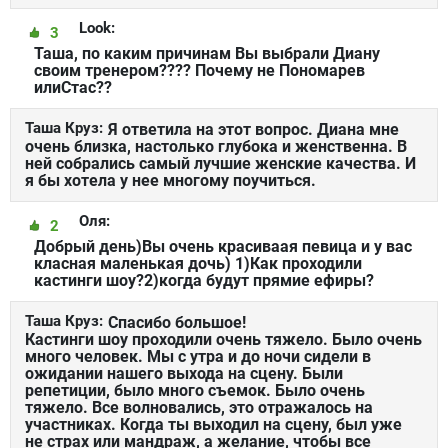
Look:
3
Таша, по каким причинам Вы выбрали Диану
своим тренером???? Почему не Пономарев
илиСтас??
Таша Круз:
Я ответила на этот вопрос. Диана мне
очень близка, настолько глубока и женственна. В
ней собрались самый лучшие женские качества. И
я бы хотела у нее многому поучиться.
Оля:
2
Добрый день)Вы очень красиваая певица и у вас
класная маленькая дочь) 1)Как проходили
кастинги шоу?2)когда будут прямие ефиры?
Таша Круз:
Спасибо большое!
Кастинги шоу проходили очень тяжело. Было очень
много человек. Мы с утра и до ночи сидели в
ожидании нашего выхода на сцену. Были
репетиции, было много съемок. Было очень
тяжело. Все волновались, это отражалось на
участниках. Когда ты выходил на сцену, был уже
не страх или мандраж, а желание, чтобы все