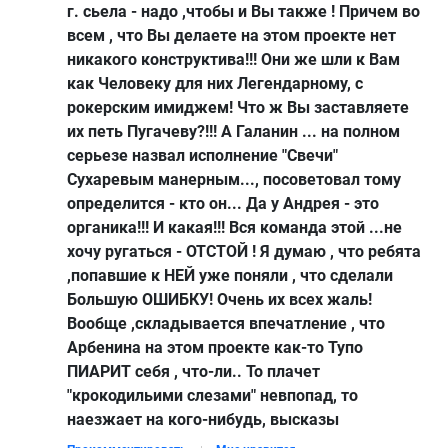
г. сьела - надо ,чтобы и Вы также ! Причем во
всем , что Вы делаете на этом проекте нет
никакого конструктива!!! Они же шли к Вам
как Человеку для них Легендарному, с
рокерским имиджем! Что ж Вы заставляете
их петь Пугачеву?!!! А Галанин ... на полном
серьезе назвал исполнение "Свечи"
Сухаревым манерным..., посоветовал тому
определится - кто он... Да у Андрея - это
органика!!! И какая!!! Вся команда этой ...не
хочу ругаться - ОТСТОЙ ! Я думаю , что ребята
,попавшие к НЕЙ уже поняли , что сделали
Большую ОШИБКУ! Очень их всех жаль!
Вообще ,складывается впечатление , что
Арбенина на этом проекте как-то Тупо
ПИАРИТ себя , что-ли.. То плачет
"крокодильими слезами" невпопад, то
наезжает на кого-нибудь, высказы