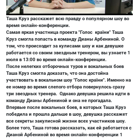
Таша Круз расскажет всю правду о популярном шоу во
время онлайн-конференции.
Самая яркая участница проекта "Голос країни" Таша
Круз смогла попасть в команду Дианы Арбениной. О
том, что происходит за кулисами шоу и как девушке
работается со своим звездным тренером, вы узнаете 1
июля в 13:00 во время онлайн-конференции.
После нелегких отборочных туров и вокальных боев
Таша Круз смогла доказать, что она достойна
участвовать в вокальном шоу "Голос країни". Именно на
ее номер во время слепого отбора повернулось сразу
три звездных тренера. Однако девушка решила идти в
команду Дианы Арбениной и она не прогадала.
Впервые после вокальных боев, в которых Таша Круз
победила и прошла дальше в шоу, девушка расскажет
все секреты закулисной жизни всех участников шоу.
Более того, Таша готова рассказать, как ей работается с
Дианой Арбениной во время онлайн-конференции 1