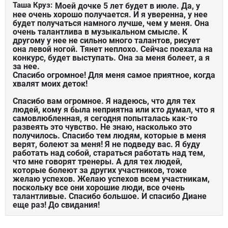
Таша Круз:
Моей дочке 5 лет будет в июле. Да, у
нее очень хорошо получается. И я уверенна, у нее
будет получаться намного лучше, чем у меня. Она
очень талантлива в музыкальном смысле. К
другому у нее не сильно много талантов, рисует
она левой ногой. Тянет неплохо. Сейчас поехала на
конкурс, будет выступать. Она за меня болеет, а я
за нее.
Спасибо огромное! Для меня самое приятное, когда
хвалят моих деток!
Спасибо вам огромное. Я надеюсь, что для тех
людей, кому я была неприятна или кто думал, что я
самовлюбленная, я сегодня попыталась как-то
развеять это чувство. Не знаю, насколько это
получилось. Спасибо тем людям, которые в меня
верят, болеют за меня! Я не подведу вас. Я буду
работать над собой, стараться работать над тем,
что мне говорят тренеры. А для тех людей,
которые болеют за других участников, тоже
желаю успехов. Желаю успехов всем участникам,
поскольку все они хорошие люди, все очень
талантливые. Спасибо большое. И спасибо Диане
еще раз! До свидания!