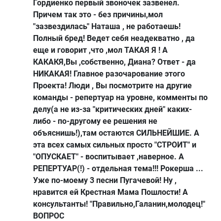
Гордиенко первый звоночек зазвенел.
Причем так это - без причины,мол
"зазвездилась" Наташа , не работаешь!
Полный бред! Ведет себя неадекватно , да
еще и говорит ,что ,мол ТАКАЯ Я ! А
КАКАКЯ,Вы ,собственно, Диана? Ответ - да
НИКАКАЯ! Главное разочарование этого
Проекта! Люди , Вы посмотрите на другие
команды - репертуар на уровне, комменты по
делу(а не из-за "критических дней" каких-
либо - по-другому ее решения не
объяснишь!),там остаются СИЛЬНЕЙШИЕ. А
эта всех самых сильных просто "СТРОИТ" и
"ОПУСКАЕТ" - воспитывает ,наверное. А
РЕПЕРТУАР(!) - отдельная тема!!! Рокерша ...
Уже по-моему 3 песни Пугачевой! Ну ,
нравится ей Крестная Мама Пошлости! А
консультанты! "Правильно,Галанин,молодец!"
ВОПРОС