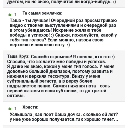
дуэтом, но не знаю, получится ли когда-нибудь. :)
Та самая землячка:
1
Таша - ты лучшая! Очередной раз просматриваю
видео с твоими выступлениями и очередной раз
в этом убеждаюсь! Искренне желаю тебе
победы и успехов! :) Скажи, пожалуйста, какой у
тебя тип голоса? Если можно, назови свою
верхнюю и нижнюю ноту. :)
Таша Круз:
Спасибо огромное! Я поняла, кто это :)
Спасибо, что желаете мне победы и успехов.
Я даже не знаю, какой у меня тип голоса. У меня
довольно большой диапазон, поэтому развита и
нижняя и верхняя тесситура. Внизу у меня
субтональный регистр, а в верху более
надрывистое пение. Самая нижняя нота - соль
первой октавы и если субтоном, то до третей
октавы.
Христя:
1
Услышала ,как поет Ваша дочка. сколько ей лет?
у нее уже хорошо получается.так хорошо тянет...