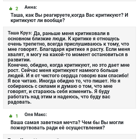
Анна:
2
Таша, как Вы реагируете,когда Вас критикуют? И
критикуют ли вообще?
Таша Круз:
Да, раньше меня критиковали в
основном близкие люди. К критике я отношусь
очень трепетно, всегда прислушиваюсь к тому, что
мне говорят. Благодаря критике я расту. Если меня
хвалят, я могу на какой-то момент остановиться в
развитии.
Конечно, обидно, когда критикуют, но это дает мне
рост. Сейчас меня критикуют намного больше
людей. И я от чистого сердца говорю вам спасибо!
Я все читаю. Иногда обидно то, что пишет. Но я
собираюсь с силами и думаю о том, что мне
говорят, и стараюсь себя изменить. Я буду
работать над этим и надеюсь, что буду вас
радовать.
Оля Макс:
1
Ваша самая заветная мечта? Чем бы Вы могли
пожертвовать ради её осуществления?