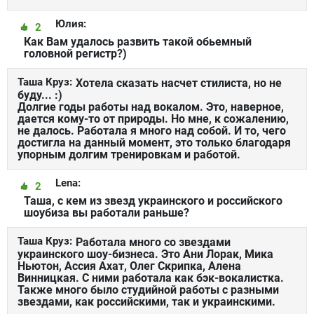
Юлия:
2
Как Вам удалось развить такой обьемный
головной регистр?)
Таша Круз:
Хотела сказать насчет стилиста, но не
буду... :)
Долгие годы работы над вокалом. Это, наверное,
дается кому-то от природы. Но мне, к сожалению,
не далось. Работала я много над собой. И то, чего
достигла на данный момент, это только благодаря
упорным долгим тренировкам и работой.
Lena:
2
Таша, с кем из звезд украинского и российского
шоубиза вы работали раньше?
Таша Круз:
Работала много со звездами
украинского шоу-бизнеса. Это Ани Лорак, Мика
Ньютон, Ассия Ахат, Олег Скрипка, Алена
Винницкая. С ними работала как бэк-вокалистка.
Также много было студийной работы с разными
звездами, как российскими, так и украинскими.