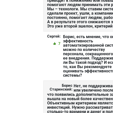
приводит к понижению или повы
помогают людям принимать эти р
Мы – технологи. Мы ставим сист
сделали проект, ушли, а компани
постоянно, помогает людям, раб
А в результате этого снижаются
Это уже второй эшелон, критерий
Сергей:
Борис, есть мнение, что 
эффективность
7
автоматизированной сис
можно по количеству
персонала, сокращенного
ее внедрения. Поддержи
ли Вы такой подход? И ес
то, как Вы рекомендуете
оценивать эффективност
системы?
Борис
Нет, не поддержива
Старинский:
или увеличено посл
что появились дополнительные з
вышла на новый более качествен
Объективным критерием является
инвестиций. Нужно рассматривать
столько-то времени и денег и по