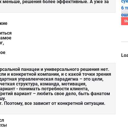
их меньше, решения более эффективные. А уже за
S
акие
иться
самое
г,
ное
Loa
рсальной панацеи и универсального решения нет.
сли и конкретной компании, и с какой точки зрения
дартная управленческая парадигма – это цели,
 четкая структура, команда, мотивация,
ариант - понимать потребности клиента,
ретий вариант – любить свое дело, быть фанатом
шу.
. Поэтому, все зависит от конкретной ситуации.
сл
ссы