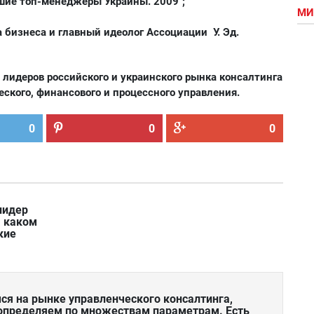
чшие топ-менеджеры Украины. 2009";
МИ
 бизнеса и главный идеолог Ассоциации У. Эд.
 лидеров российского и украинского рынка консалтинга
еского, финансового и процессного управления.
0
0
0
лидер
а каком
кие
я на рынке управленческого консалтинга,
 определяем по множествам параметрам. Есть