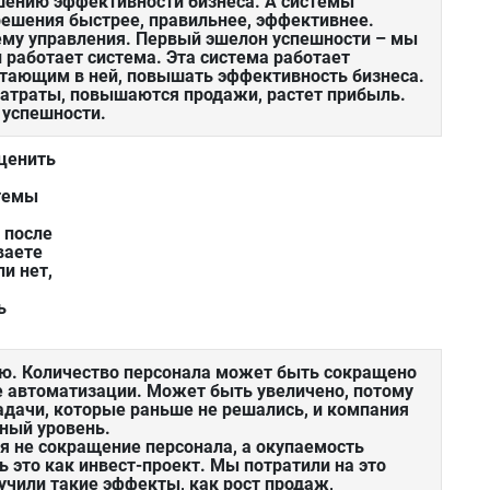
шению эффективности бизнеса. А системы
ешения быстрее, правильнее, эффективнее.
ему управления. Первый эшелон успешности – мы
и работает система. Эта система работает
отающим в ней, повышать эффективность бизнеса.
 затраты, повышаются продажи, растет прибыль.
 успешности.
оценить
темы
 после
ваете
ли нет,
ь
ю. Количество персонала может быть сокращено
е автоматизации. Может быть увеличено, потому
адачи, которые раньше не решались, и компания
ный уровень.
 не сокращение персонала, а окупаемость
 это как инвест-проект. Мы потратили на это
лучили такие эффекты, как рост продаж,