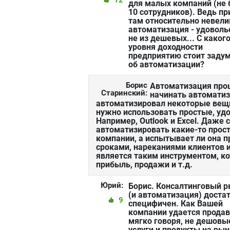
для малых компаний (не 
10 сотрудников). Ведь п
там относительно невели
автоматизация - удоволь
не из дешевых... С каког
уровня доходности
предприятию стоит заду
об автоматизации?
Борис
Автоматизация проц
Старинский:
начинать автоматиз
автоматизировал некоторые вещи
нужно использовать простые, уд
Например, Outlook и Excel. Даже
автоматизировать какие-то прос
компании, а испытывает ли она п
сроками, нареканиями клиентов и 
является таким инструментом, к
прибыль, продажи и т.д.
Юрий:
Борис. Консалтинговый 
(и автоматизация) доста
9
специфичен. Как Вашей
компании удается продав
мягко говоря, не дешовы
услуги и продукты на ры