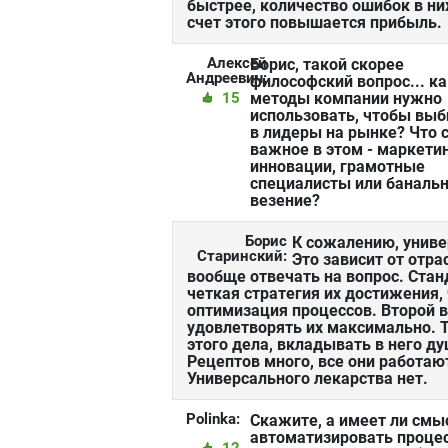
быстрее, количество ошибок в н
счет этого повышается прибыль.
Алексей
Борис, такой скорее
Андреевич:
философский вопрос... к
15
методы компании нужно
использовать, чтобы выб
в лидеры на рынке? Что 
важное в этом - маркетин
инновации, грамотные
специалисты или баналь
везение?
Борис
К сожалению, униве
Старинский:
Это зависит от отра
вообще отвечать на вопрос. Стан
четкая стратегия их достижения,
оптимизация процессов. Второй в
удовлетворять их максимально. Т
этого дела, вкладывать в него ду
Рецептов много, все они работают
Универсального лекарства нет.
Polinka:
Скажите, а имеет ли смы
автоматизировать проце
12