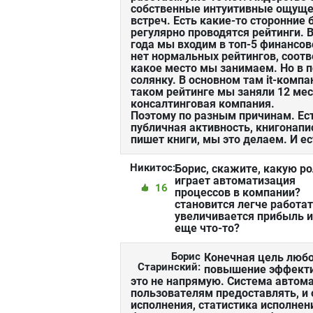
собственные интуитивные ощущен
встреч. Есть какие-то сторонние
регулярно проводятся рейтинги. В
года мы входим в топ-5 финансово
нет нормальных рейтингов, соотв
какое место мы занимаем. Но в п
солянку. В основном там it-компа
таком рейтинге мы заняли 12 мес
консалтинговая компания.
Поэтому по разным причинам. Ес
публичная активность, книгонапи
пишет книги, мы это делаем. И е
Никитос:
Борис, скажите, какую р
играет автоматизация
16
процессов в компании?
становится легче работат
увеличивается прибыль 
еще что-то?
Борис
Конечная цель любо
Старинский:
повышение эффекти
это не напрямую. Система авто
пользователям предоставлять, и
исполнения, статистика исполнени