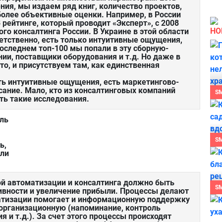
ия, мы издаем ряд книг, количество проектов,
 более объективные оценки. Например, в России
 рейтинге, который проводит «Эксперт», с 2008
НО
го консалтинга России. В Украине в этой области
етственно, есть только интуитивные ощущения,
оследнем топ-100 мы попали в эту сборную-
нии, поставщики оборудования и т.д. Но даже в
то, и присутствуем там, как единственная
ть интуитивные ощущения, есть маркетингово-
сание. Мало, кто из консалтинговых компаний
S
сть такие исследования.
оль
S
ь,
или
й автоматизации и консалтинга должно быть
S
вности и увеличение прибыли. Процессы делают
матизации помогает и информационную поддержку
 организационную (напоминание, контроль
я и т.д.). За счет этого процессы происходят