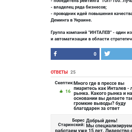
- победитель рейтинга "ТОП-100. Лу
- владелец ряда бизнесов;
- проводник идей повышения качества
Деминга в Украине.
Группа компаний "ИНТАЛЕВ" - один из
и автоматизации в области стратегич
0
ОТВЕТЫ
25
Скептик:
Много где в прессе вы
пиаритесь как Инталев - 
16
рынка. Какого рынка и н
основании вы делаете та
громкие выводы? буду
благодарен за ответ
Борис
Добрый день!
Старинский:
Мы специализируемс
работаем уже 15 лет. Лидерство