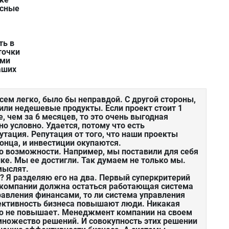
исные
ть в
точки
ыми
аших
всем легко, было бы неправдой. С другой стороны,
или недешевые продукты. Если проект стоит 1
, чем за 6 месяцев, то это очень выгодная
но условно. Удается, потому что есть
тация. Репутация от того, что наши проекты
онца, и инвестиции окупаются.
это возможности. Например, мы поставили для себя
ке. Мы ее достигли. Так думаем не только мы.
мыслят.
 Я разделяю его на два. Первый суперкритерий
в компании должна остаться работающая система
правления финансами, то ли система управления
ективность бизнеса повышают люди. Никакая
ю не повышает. Менеджмент компании на своем
ножество решений. И совокупность этих решении