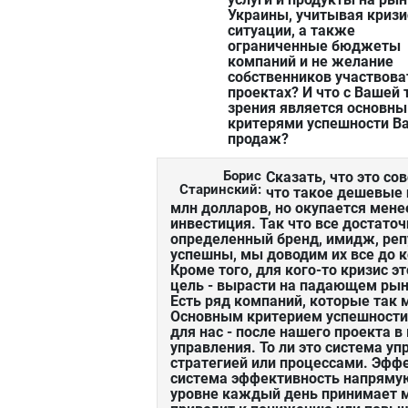
Украины, учитывая криз
ситуации, а также
ограниченные бюджеты
компаний и не желание
собственников участвова
проектах? И что с Вашей 
зрения является основн
критерями успешности В
продаж?
Борис
Сказать, что это со
Старинский:
что такое дешевые 
млн долларов, но окупается менее
инвестиция. Так что все достаточ
определенный бренд, имидж, репу
успешны, мы доводим их все до к
Кроме того, для кого-то кризис 
цель - вырасти на падающем рын
Есть ряд компаний, которые так 
Основным критерием успешности?
для нас - после нашего проекта 
управления. То ли это система у
стратегией или процессами. Эфф
система эффективность напряму
уровне каждый день принимает м