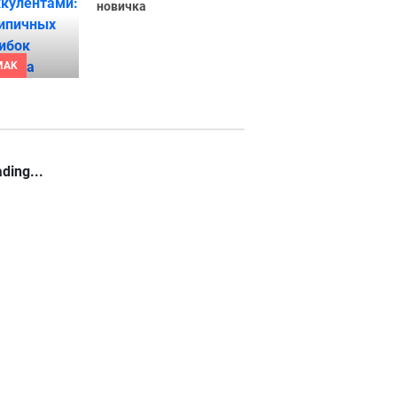
новичка
MAK
ding...