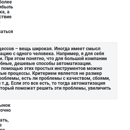
более
рибыль
ка, а
ствие
о
маться
ессов – вещь широкая. Иногда имеет смысл
ацию с одного человека. Например, я для себя
. При этом понятно, что для большой компании
обные, дешевые способы автоматизации.
 с помощью этих простых инструментов можно
тые процессы. Критерием является не размер
роблемы, есть ли проблемы с качеством, сбоями,
т.д. Если это все есть, то тогда автоматизация
оторый поможет решить эти проблемы, увеличить
рынок
точно
ать,
е
нке