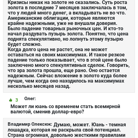
Кризисы никак на золоте не сказались. Суть роста
золота в последние 7 месяцев заключалась в том,
что у людей много денег, а вкладывать не во что.
Американские облигации, которые являются
крайне надежными, уже не внушали доверия.
Было падение товарных рыночных цен. И кто-то
начал раздувать пузырь золота. Понятно, что цена
поднята спекулятивно, но лопнуть этому пузырю
будет сложно.
Когда долго цена не растет, она не может
оставаться на своих максимумах. И такое резкое
падение только показывает, что в этой цене было
заключено много спекулятивных сделок. Говорить,
что эра золота прошла, еще рано. Оно остается
надежным. Сейчас вложение в золото куда более
лучше, чем когда оно находилось на максимумах
несколько месяцев назад.
Олег:
3
Может ли юань со временем стать всемирной
валютой, сменив доллар-евро?
Владимир Олексюк:
Думаю, может. Юань - темная
лошадка, которая не раскрыла свой потенциал.
Страна огромная, довольно жесткими правилами