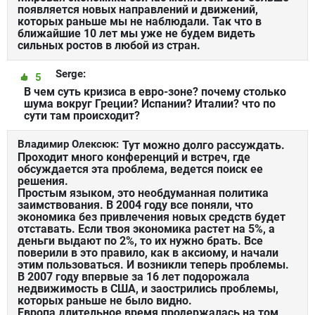
появляется новых направлений и движений,
которых раньше мы не наблюдали. Так что в
ближайшие 10 лет мы уже не будем видеть
сильных ростов в любой из стран.
Serge:
5
В чем суть кризиса в евро-зоне? почему столько
шума вокруг Греции? Испании? Италии? что по
сути там происходит?
Владимир Олексюк:
Тут можно долго рассуждать.
Проходит много конференций и встреч, где
обсуждается эта проблема, ведется поиск ее
решения.
Простым языком, это необдуманная политика
заимствования. В 2004 году все поняли, что
экономика без привлечения новых средств будет
отставать. Если твоя экономика растет на 5%, а
деньги выдают по 2%, то их нужно брать. Все
поверили в это правило, как в аксиому, и начали
этим пользоваться. И возникли теперь проблемы.
В 2007 году впервые за 16 лет подорожала
недвижимость в США, и заострились проблемы,
которых раньше не было видно.
Европа длительное время продержалась на том