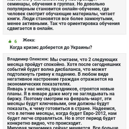
семинары, обучения в группах. Но довольно
популярным становится онлайн-обучение, где
человек смотрит обучающие материалы, читает
книги. Люди становятся все более замкнутыми,
менее активными. Так что ориентировка обучения
сдвигается в онлайн.
Жека:
6
Когда кризис доберется до Украины?
Владимир Олексюк:
Мы считаем, что 2 следующих
месяца пройдут спокойно. Хотя после сегодняшних
событий будет волна дисбаланса, что может
подтолкнуть гривну к падению. В любом виде
негативное настроение граждан отражается на
экономических показателях.
Январь у нас месяц праздников, строятся новые
планы. Я в январе даже могу не заглядывать на
биржу. Поэтому смотрим на февраль-март, эти
месяцы будут ключевыми, они должны будут
показать, к чему готовиться в стране. Надеемся,
что в летние месяцы, когда будет Евро-2012, нам
будет легче справляться. Но в этот период будет
конкретно видно, что происходит.
Мировая экономика сейчас меняется. Все больше