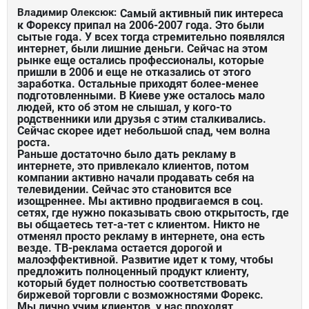
Владимир Олексюк:
Самый активный пик интереса
к Форексу припал на 2006-2007 года. Это были
сытые года. У всех тогда стремительно появлялся
интернет, были лишние деньги. Сейчас на этом
рынке еще остались профессионалы, которые
пришли в 2006 и еще не отказались от этого
заработка. Остальные приходят более-менее
подготовленными. В Киеве уже осталось мало
людей, кто об этом не слышал, у кого-то
родственники или друзья с этим сталкивались.
Сейчас скорее идет небольшой спад, чем волна
роста.
Раньше достаточно было дать рекламу в
интернете, это привлекало клиентов, потом
компании активно начали продавать себя на
телевидении. Сейчас это становится все
изощреннее. Мы активно продвигаемся в соц.
сетях, где нужно показывать свою открытость, где
вы общаетесь тет-а-тет с клиентом. Никто не
отменял просто рекламу в интернете, она есть
везде. ТВ-реклама остается дорогой и
малоэффективной. Развитие идет к тому, чтобы
предложить полноценный продукт клиенту,
который будет полностью соответствовать
биржевой торговли с возможностями Форекс.
Мы лично учим клиентов, у нас проходят