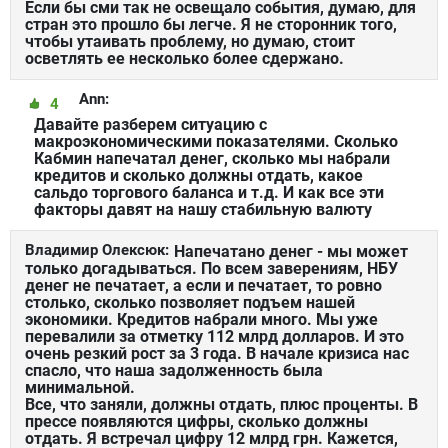
Если бы сми так не освещало события, думаю, для
стран это прошло бы легче. Я не сторонник того,
чтобы утаивать проблему, но думаю, стоит
осветлять ее несколько более сдержано.
Ann:
4
Давайте разберем ситуацию с
макроэкономическими показателями. Сколько
Кабмин напечатал денег, сколько мы набрали
кредитов и сколько должны отдать, какое
сальдо торгового баланса и т.д. И как все эти
факторы давят на нашу стабильную валюту
Владимир Олексюк:
Напечатано денег - мы может
только догадываться. По всем заверениям, НБУ
денег не печатает, а если и печатает, то ровно
столько, сколько позволяет подъем нашей
экономики. Кредитов набрали много. Мы уже
перевалили за отметку 112 млрд долларов. И это
очень резкий рост за 3 года. В начале кризиса нас
спасло, что наша задолженность была
минимальной.
Все, что заняли, должны отдать, плюс проценты. В
прессе появляются цифры, сколько должны
отдать. Я встречал цифру 12 млрд грн. Кажется,