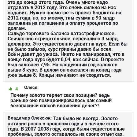
это до конца этого года. Очень много надо
отдавать в 2012 году. Это очень сильно на нас
надавит. Нужно посмотреть проект бюджета на
2012 года, но, по-моему, там сумма в 90 млдр
заложена на погашение и оплату процентов по
долгам.
Сальдо торгового баланса катастрофическое.
Сейчас оно отрицательное, перевалило 3 млрд
долларов. Это существенно давит на курс. Если бы
не было займов, курс гривны давно бы осел.
Всё и давит до ужаса. Никто не планировал, что в
конце года курс будет 8,04, как сейчас. В проекте
был заложен 7,95. На следующий год заложен
выше 8 курс. В целом он оказался на конец года
уже выше 8. Концы начинают не сходиться.
Олеся:
4
Почему золото теряет свои позиции? ведь
раньше оно позиционировалось как самый
безопасный способ вложения денег?!
Владимир Олексюк:
Так было не всегда. Золото
активно росло в прошлом году и в начале этого
года. В 2007-2008 году, когда были существенные
проблемы, золото оставалось на своих отметках.