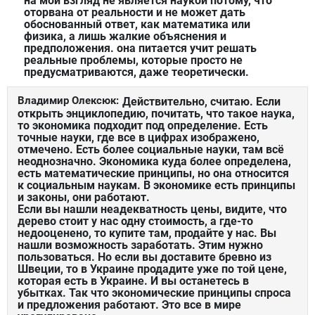
на мой взгляд не является наукой потому, что
оторвана от реальности и не может дать
обоснованный ответ, как математика или
физика, а лишь жалкие объяснения и
предположения. она питается учит решать
реальные проблемы, которые просто не
предусматриваются, даже теоретически.
Владимир Олексюк:
Действительно, считаю. Если
открыть энциклопедию, почитать, что такое наука,
то экономика подходит под определение. Есть
точные науки, где все в цифрах изображено,
отмечено. Есть более социальные науки, там всё
неоднозначно. Экономика куда более определена,
есть математические принципы, но она относится
к социальным наукам. В экономике есть принципы
и законы, они работают.
Если вы нашли неадекватность цены, видите, что
дерево стоит у нас одну стоимость, а где-то
недооценено, то купите там, продайте у нас. Вы
нашли возможность заработать. Этим нужно
пользоваться. Но если вы доставите бревно из
Швеции, то в Украине продадите уже по той цене,
которая есть в Украине. И вы останетесь в
убытках. Так что экономические принципы спроса
и предложения работают. Это все в мире