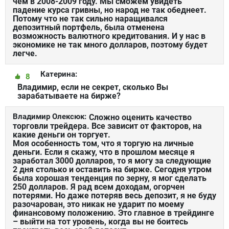
чем в 2008-2009 году. Мы сможем увидеть
падение курса гривны, но народ не так обеднеет.
Потому что не так сильно наращивался
депозитный портфель, была отменена
возможность валютного кредитования. И у нас в
экономике не так много долларов, поэтому будет
легче.
Катерина:
8
Владимир, если не секрет, сколько Вы
зарабатываете на бирже?
Владимир Олексюк:
Сложно оценить качество
торговли трейдера. Все зависит от факторов, на
какие деньги он торгует.
Моя особенность том, что я торгую на личные
деньги. Если я скажу, что в прошлом месяце я
заработал 3000 долларов, то я могу за следующие
2 дня столько и оставить на бирже. Сегодня утром
была хорошая тенденция по зерну, я мог сделать
250 долларов. Я рад всем доходам, огорчен
потерями. Но даже потеряв весь депозит, я не буду
разочарован, это никак не ударит по моему
финансовому положению. Это главное в трейдинге
– выйти на тот уровень, когда вы не боитесь