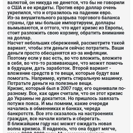
валютой, он никуда не денется, что бы не говорили
о США и ее кредиты. Против евро доллар очень
укрепился, что и отразилось на падении евро.
Из-за внушительного разрыва торгового баланса
страны, где мы больше импортируем, доллары
вымываются, и оттого, что идет кризис из Европы,
стоит разложить свою корзину, обратить внимание
на доллар.
Насчет небольших сбережений, рассмотрите такой
вариант, чтобы эти деньги сейчас потратить. Ваши
деньги просто обесценятся из-за инфляции.
Поэтому если у вас есть, во что вложить, вложите
в себя, во что-то развивающее, что может помочь
в будущем, дать заработок. Второй вариант -
вложение средств в те вещи, которые будут вам
помогать. Например, купить стиральную машинку.
Потратьте деньги на полезные вещи.
Кризис, который был в 2007 году, его оценивали по-
разному. Все, как один считали, что он этот кризис
до Украины не докатится. Но пришлось завязать
потуже пояса. И мы помним, какие очереди
начались в обменниках и банках, череда
банкротств. Все это сказалось на настроениях
граждан, все начали копить и сберегать.
В ближайшем году нас может ожидать новая
волна кризиса. Я надеюсь, что она будет мягче,