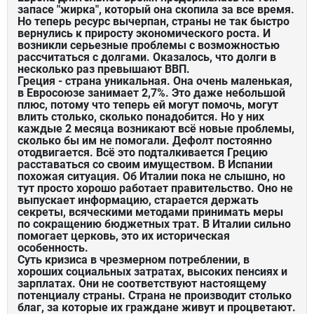
запасе "жирка", который она скопила за все время.
Но теперь ресурс вычерпан, страны не так быстро
вернулись к приросту экономического роста. И
возникли серьезные проблемы с возможностью
рассчитаться с долгами. Оказалось, что долги в
несколько раз превышают ВВП.
Греция - страна уникальная. Она очень маленькая,
в Евросоюзе занимает 2,7%. Это даже небольшой
плюс, потому что теперь ей могут помочь, могут
влить столько, сколько понадобится. Но у них
каждые 2 месяца возникают всё новые проблемы,
сколько бы им не помогали. Дефолт постоянно
отодвигается. Всё это подталкивается Грецию
расставаться со своим имуществом. В Испании
похожая ситуация. Об Италии пока не слышно, но
тут просто хорошо работает правительство. Оно не
выпускает информацию, старается держать
секреты, всяческими методами принимать меры
по сокращению бюджетных трат. В Италии сильно
помогает церковь, это их историческая
особенность.
Суть кризиса в чрезмерном потреблении, в
хороших социальных затратах, высоких пенсиях и
зарплатах. Они не соответствуют настоящему
потенциалу страны. Страна не производит столько
благ, за которые их граждане живут и процветают.