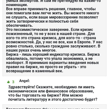
умных экспертов. И сам не претендую на какие-то
номинации.
Все вправе принимать решения, главное, чтобы
они помогали вам легче жить. Вы можете никого
не слушать, если ваше мировоззрение позволяет
жить затворнически и полностью себя
обеспечивать.
Это пессимистическое заверение. Если кризис
пожизненный, то не у всех в нашей стране. Для
кого-то это страна кризиса, для кого-то - страна
возможностей. Да, у нас не все, как в Европе. У нас
ровно столько, сколько граждане заслуживают. В
наших руках очень многое.
Биржа - лишь хороший индикатор кризиса. Биржа
обвалилась, потому что упала экономика, а не
наоборот. Я принимаю варианты введения новых
правил на бирже, но просто ее убрать - это
возвращение в каменный век.
Angel:
3
Здравствуйте! Скажите, необходимо ли иметь
економическое или финансовое образование,
что бы торговать на бирже? Или можно
почитать литературу и этого достаточно будет?