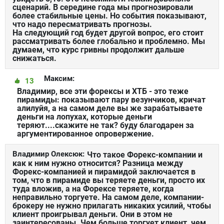
сценарий. В середине года мы прогнозировали
более стабильные цены. Но события показывают,
что надо пересматривать прогнозы.
На следующий год будет другой вопрос, его стоит
рассматривать более глобально и проблемно. Мы
думаем, что курс гривны продолжит дальше
снижаться.
Максим:
13
Владимир, все эти форексы и ХТБ - это теже
пирамиды: показывают пару везунчиков, кричат
алилуйя, а на самом деле вы же зарабатываете
деньги на лопухах, которые деньги
теряют....скажите не так? буду благодарен за
аргументированное опровержение.
Владимир Олексюк:
Что такое Форекс-компании и
как к ним нужно относится? Разница между
Форекс-компанией и пирамидой заключается в
том, что в пирамиде вы теряете деньги, просто их
туда вложив, а на Форексе теряете, когда
неправильно торгуете. На самом деле, компании-
брокеру не нужно прилагать никаких усилий, чтобы
клиент проигрывал деньги. Они в этом не
заинтересованы. Чем больше торгует клиент, чем