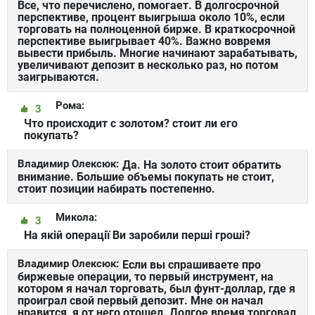
Все, что перечислено, помогает. В долгосрочной
перспективе, процент выигрыша около 10%, если
торговать на полноценной бирже. В краткосрочной
перспективе выигрывает 40%. Важно вовремя
вывести прибыль. Многие начинают зарабатывать,
увеличивают депозит в несколько раз, но потом
заигрываются.
Рома:
3
Что происходит с золотом? стоит ли его
покупать?
Владимир Олексюк:
Да. На золото стоит обратить
внимание. Большие объемы покупать не стоит,
стоит позиции набирать постепенно.
Микола:
3
На якій операції Ви заробили перші гроші?
Владимир Олексюк:
Если вы спрашиваете про
биржевые операции, то первый инструмент, на
котором я начал торговать, был фунт-доллар, где я
проиграл свой первый депозит. Мне он начал
нравится, я от него отошел. Долгое время торговал