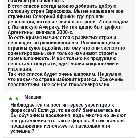
нам быстро паниковать.
В этот список всегда можно добавить добрую
половину стран Евросоюза. Мы не называем все
страны из Северной Африки, где прошли
революции, которые сейчас на грани. И переходим
в Латинскую Америку. Не так давно был дефолт
Аргентины, вначале 2000-х.
То есть кризис начинается с развитых стран и
переходит на развивающиеся. Развивающимся
странам хуже вдвойне, потому что они экспортно
ориентированы, они только начинают строить
промышленность. И как только их продукцию
перестают покупать, идет волна сокращений и
инфляций.
Так что список будет очень широким. Не думаю,
что какая-то страна избежит кризиса. Все очень
переплетены. Всё сейчас глобализировано.
Марция:
6
Наблюдается ли рост интереса украинцев к
форексам? Если да, то какой? Занимаетесь ли
Вы обучением населения, ведь многие не имеют
представления что такое форекс. Какие каналы
продвижения используете. насколько они
успешны?