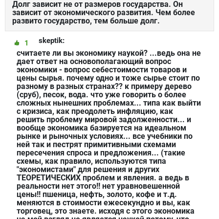
Долг зависит не от размеров государства. Он
зависит от экономического развития. Чем более
развито государство, тем больше долг.
skeptik:
1
считаете ли вы экономику наукой? ...ведь она не
дает ответ на основополагающий вопрос
экономики - вопрос себестоимости товаров и
цены сырья. почему одно и тоже сырье стоит по
разному в разных странах?? к примеру дерево
(сруб), песок, вода. что уже говорить о более
сложных нынешних проблемах... типа как выйти
с кризиса, как преодолеть инфляцию, как
решить проблему мировой задолженности... и
вообще экономика базируется на идеальном
рынке и рыночных условиях... все учебники по
ней так и пестрят примитивными схемами
пересечения спроса и предложения... (такие
схемы, как правило, используются типа
"экономистами" для решения и других
ТЕОРЕТИЧЕСКИХ проблем и явления. а ведь в
реальности нет этого!! нет уравновешенной
цены!! пшеница, нефть, золото, кофе и т.д.
меняются в стоимости ежесекундно и вы, как
торговец, это знаете. исходя с этого экономика