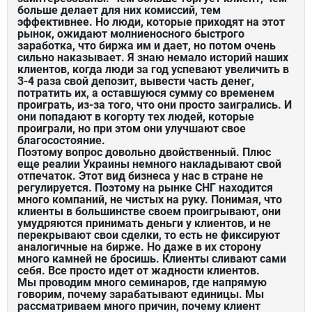
больше делает для них комиссий, тем
эффективнее. Но люди, которые приходят на этот
рынок, ожидают молниеносного быстрого
заработка, что биржа им и дает, но потом очень
сильно наказывает. Я знаю немало историй наших
клиентов, когда люди за год успевают увеличить в
3-4 раза свой депозит, вывести часть денег,
потратить их, а оставшуюся сумму со временем
проиграть, из-за того, что они просто заигрались. И
они попадают в когорту тех людей, которые
проиграли, но при этом они улучшают свое
благосостояние.
Поэтому вопрос довольно двойственный. Плюс
еще реалии Украины немного накладывают свой
отпечаток. Этот вид бизнеса у нас в стране не
регулируется. Поэтому на рынке СНГ находится
много компаний, не чистых на руку. Понимая, что
клиенты в большинстве своем проигрывают, они
умудряются принимать деньги у клиентов, и не
перекрывают свои сделки, то есть не фиксируют
аналогичные на бирже. Но даже в их сторону
много камней не бросишь. Клиенты сливают сами
себя. Все просто идет от жадности клиентов.
Мы проводим много семинаров, где напрямую
говорим, почему зарабатывают единицы. Мы
рассматриваем много причин, почему клиент