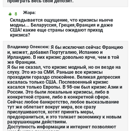
проиграть весь свой депозит.
Жора:
8
Складывается ощущение, что кризисы нынче
модны... Беларуссия, Греция,Франция и даже
США! какие еще страны ожидают приход
кризиса?
Владимир Олексюк:
Я бы исключил сейчас Францию
и, может, добавил Португалию, Испанию и
Ирландию. В них кризис довольно ярче, чем в той
же Франции.
Я бы не сказал, что кризис модный, но он везде на
слуху. Это из-за СМИ. Раньше все кризисы
проходили гораздо спокойнее. Великая депрессия
касалась только США. Послевоенный кризис
касался только Европы. В 98-ом был кризис Азии и
России. Это были локальные кризисы, либо в
конкретной стране, либо в конкретной сфере.
Сейчас любое банкротство, любое высказывание
тут же облетает вокруг мира, все сразу
прислушиваются, хотят принять меры,
предохраниться, и это толкает экономику к новым
разрушающим действиям.
Доступность информации и интернет позволяют