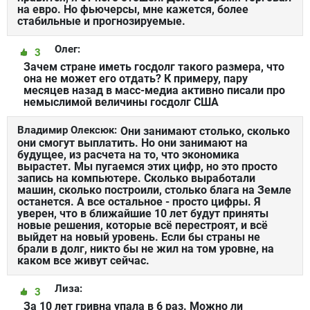
на евро. Но фьючерсы, мне кажется, более
стабильные и прогнозируемые.
Олег:
3
Зачем стране иметь госдолг такого размера, что
она не может его отдать? К примеру, пару
месяцев назад в масс-медиа активно писали про
немыслимой величины госдолг США
Владимир Олексюк:
Они занимают столько, сколько
они смогут выплатить. Но они занимают на
будущее, из расчета на то, что экономика
вырастет. Мы пугаемся этих цифр, но это просто
запись на компьютере. Сколько выработали
машин, сколько построили, столько блага на Земле
останется. А все остальное - просто цифры. Я
уверен, что в ближайшие 10 лет будут приняты
новые решения, которые всё перестроят, и всё
выйдет на новый уровень. Если бы страны не
брали в долг, никто бы не жил на том уровне, на
каком все живут сейчас.
Лиза:
3
За 10 лет гривна упала в 6 раз. Можно ли