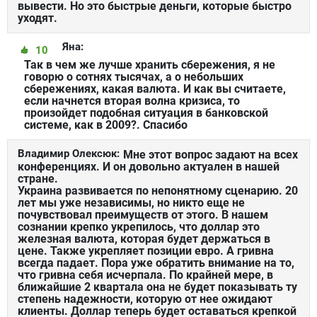
вывести. Но это быстрые деньги, которые быстро
уходят.
Яна:
10
Так в чем же лучше хранить сбережения, я не
говорю о сотнях тысячах, а о небольших
сбережениях, какая валюта. И как вы считаете,
если начнется вторая волна кризиса, то
произойдет подобная ситуация в банковской
системе, как в 2009?. Спасибо
Владимир Олексюк:
Мне этот вопрос задают на всех
конференциях. И он довольно актуален в нашей
стране.
Украина развивается по непонятному сценарию. 20
лет мы уже независимы, но никто еще не
почувствовал преимуществ от этого. В нашем
сознании крепко укрепилось, что доллар это
железная валюта, которая будет держаться в
цене. Также укрепляет позиции евро. А гривна
всегда падает. Пора уже обратить внимание на то,
что гривна себя исчерпала. По крайней мере, в
ближайшие 2 квартала она не будет показывать ту
степень надежности, которую от нее ожидают
клиенты. Доллар теперь будет оставаться крепкой