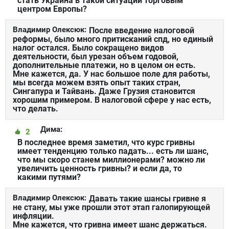
стать Украина в такой ситуации торговым
центром Европы?
Владимир Олексюк:
После введение налоговой
реформы, было много притисканий спд, но единый
налог остался. Было сокращено видов
деятельности, был урезан объем годовой,
дополнительные платежи, но в целом он есть.
Мне кажется, да. У нас большое поле для работы,
мы всегда можем взять опыт таких стран,
Сингапура и Тайвань. Даже Грузия становится
хорошим примером. В налоговой сфере у нас есть,
что делать.
Дима:
2
В последнее время заметил, что курс гривны
имеет тенденцию только падать... есть ли шанс,
что мы скоро станем миллионерами? можно ли
увеличить ценность гривны? и если да, то
какими путями?
Владимир Олексюк:
Давать такие шансы гривне я
не стану, мы уже прошли этот этап галопирующей
инфляции.
Мне кажется, что гривна имеет шанс держаться.