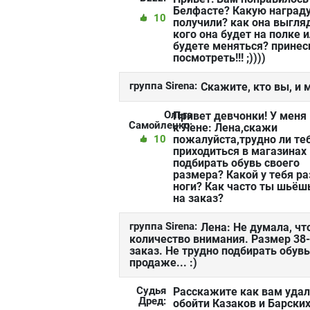
Белфасте? Какую наград
10
получили? как она выгля
кого она будет на полке 
будете меняться? принес
посмотреть!!! ;))))
группа Sirena:
Скажите, кто вы, и 
Ольга
Привет девчонки! У меня
Самойленко:
к Лене: Лена,скажи
10
пожалуйста,трудно ли те
приходиться в магазинах
подбирать обувь своего
размера? Какой у тебя р
ноги? Как часто ты шьёш
на заказ?
группа Sirena:
Лена: Не думала, чт
количество внимания. Размер 38-3
заказ. Не трудно подбирать обувь
продаже... :)
Судья
Расскажите как вам уда
Дред:
обойти Казаков и Барских