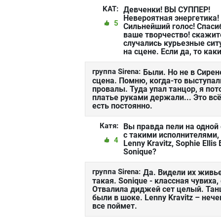
KAT:
Девченки! ВЫ СУППЕР!
Невероятная энергетика!
5
Сильнейший голос! Спаси
ваше творчество! скажите
случались курьезные сит
на сцене. Если да, то как
группа Sirena:
Были. Но не в Сире
сцена. Помню, когда-то выступал
провалы. Туда упал танцор, я пот
платье руками держали... Это вс
есть постоянно.
Катя:
Вы правда пели на одной
с такими исполнителями,
4
Lenny Kravitz, Sophie Ellis 
Sonique?
группа Sirena:
Да. Видели их живье
такая. Sonique - классная чувиха
Отвалила диджей сет целый. Танц
были в шоке. Lenny Kravitz – нече
все поймет.