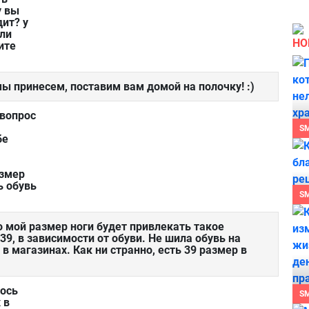
у вы
дит? у
или
НО
ите
мы принесем, поставим вам домой на полочку! :)
 вопрос
S
бе
азмер
ь обувь
S
о мой размер ноги будет привлекать такое
9, в зависимости от обуви. Не шила обувь на
 в магазинах. Как ни странно, есть 39 размер в
лось
S
 в