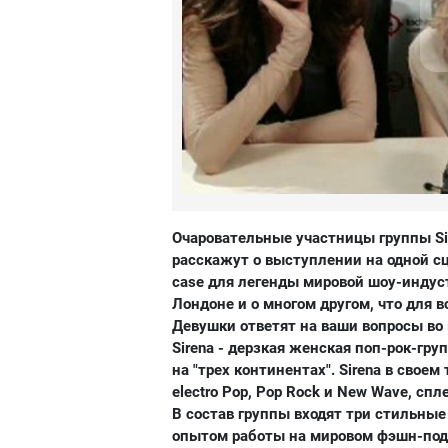
Очаровательные участницы группы Sir
расскажут о выступлении на одной сцене
case для легенды мировой шоу-индуст
Лондоне и о многом другом, что для в
Девушки ответят на ваши вопросы в
Sirenа - дерзкая женская поп-рок-гру
на "трех континентах". Sirena в свое
electro Pop, Pop Rock и New Wave, сп
В состав группы входят три стильны
опытом работы на мировом фэшн-поди