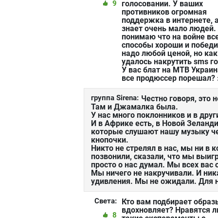
9
голосовании. У ваших
противников огромная
поддержка в интернете, а
знает очень мало людей.
понимаю что на войне вс
способы хороши и побед
надо любой ценой, но ка
удалось накрутить sms г
У вас блат на МТВ Украин
все продюссер порешал? 
группа Sirena:
Честно говоря, это
Там и Джамалка была.
У нас много поклонников и в друг
И в Африке есть, в Новой Зеланди
которые слушают нашу музыку че
кнопочки.
Никто не стрелял в нас, мы ни в 
позвонили, сказали, что мы выиг
просто о нас думал. Мы всех вас 
Мы ничего не накручивали. И ник
удивления. Мы не ожидали. Для 
Света:
Кто вам подбирает образ
вдохновляет? Нравятся л
8