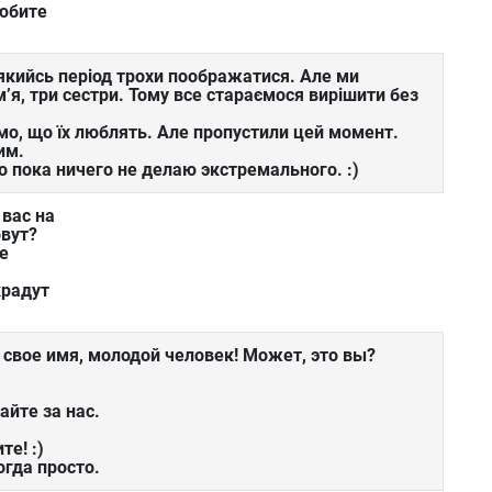
юбите
кийсь період трохи поображатися. Але ми
’я, три сестри. Тому все стараємося вирішити без
ємо, що їх люблять. Але пропустили цей момент.
им.
 пока ничего не делаю экстремального. :)
 вас на
вут?
е
крадут
 свое имя, молодой человек! Может, это вы?
йте за нас.
е! :)
огда просто.