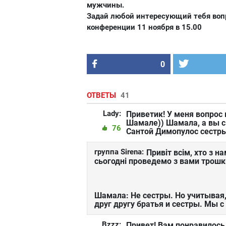
мужчины.
Задай любой интересующий тебя вопро
конференции
11 ноября в 15.00
0
ОТВЕТЫ
41
Lady:
Приветик! У меня вопрос 
Шамале)) Шамала, а вы с
76
Сантой Димопулос сестр
группа Sirena:
Привіт всім, хто з н
сьогодні проведемо з вами трошк
Шамала: Не сестры. Но учитывая,
друг другу братья и сестры. Мы с
Bzzz:
Привет! Вам понравилось