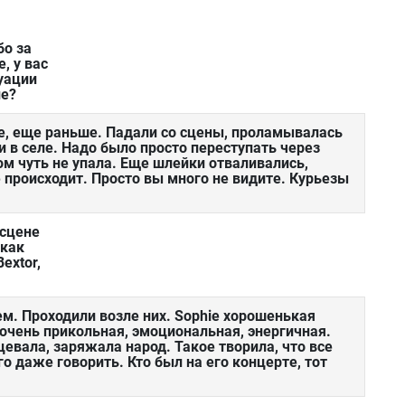
бо за
, у вас
уации
ие?
не, еще раньше. Падали со сцены, проламывалась
и в селе. Надо было просто переступать через
ом чуть не упала. Еще шлейки отваливались,
ё происходит. Просто вы много не видите. Курьезы
 сцене
 как
Bextor,
м. Проходили возле них. Sophie хорошенькая
, очень прикольная, эмоциональная, энергичная.
евала, заряжала народ. Такое творила, что все
го даже говорить. Кто был на его концерте, тот