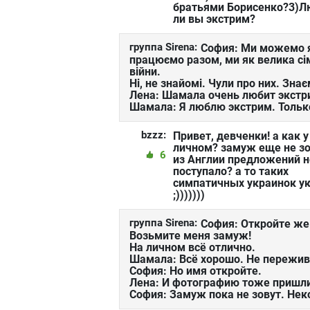
братьями Борисенко?3)Л
ли вы экстрим?
группа Sirena:
София: Ми можемо я
працюємо разом, ми як велика сім
війни.
Ні, не знайомі. Чули про них. Зна
Лена: Шамала очень любит экстр
Шамала: Я люблю экстрим. Только
bzzz:
Привет, девченки! а как у
личном? замуж еще не зо
6
из Англии предложений н
поступало? а то таких
симпатичных украинок у
;)))))))
группа Sirena:
София: Откройте же
Возьмите меня замуж!
На личном всё отлично.
Шамала: Всё хорошо. Не пережива
София: Но имя откройте.
Лена: И фотографию тоже пришлит
София: Замуж пока не зовут. Нек