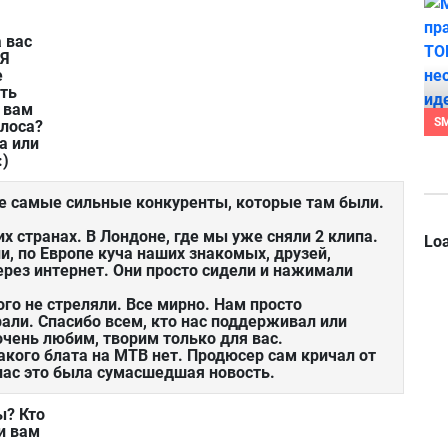
 вас
 Я
е
ить
к вам
S
олоса?
а или
:)
 не самые сильные конкуренты, которые там были.
их странах. В Лондоне, где мы уже сняли 2 клипа.
Loa
и, по Европе куча наших знакомых, друзей,
рез интернет. Они просто сидели и нажимали
кого не стреляли. Все мирно. Нам просто
рали. Спасибо всем, кто нас поддерживал или
очень любим, творим только для вас.
акого блата на МТВ нет. Продюсер сам кричал от
нас это была сумасшедшая новость.
ы? Кто
и вам