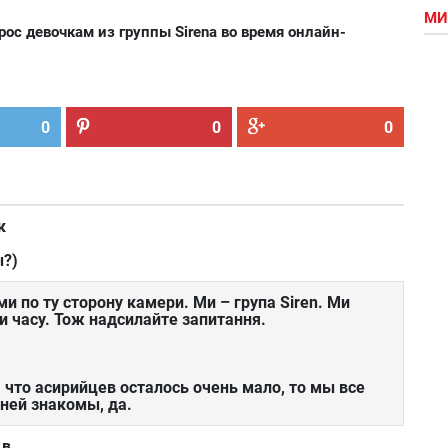
МИ
с девочкам из группы Sirenа во время онлайн-
0
0
0
к
ы?)
ами по ту сторону камери. Ми – група Siren. Ми
и часу. Тож надсилайте запитання.
 что асирийцев осталось очень мало, то мы все
 ней знакомы, да.
 в