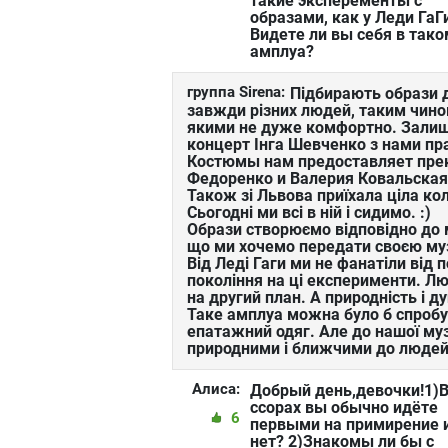
такие эксперементы с
образами, как у Леди ГаГ
Видете ли вы себя в так
амплуа?
группа Sirena:
Підбирають образи 
завжди різних людей, таким чино
якими не дуже комфортно. Залиша
концерт Інга Шевченко з нами п
Костюмы нам предоставляет прек
Федоренко и Валерия Ковальская.
Також зі Львова приїхала ціла ко
Сьогодні ми всі в ній і сидимо. :)
Образи створюємо відповідно до 
що ми хочемо передати своєю му
Від Леді Гаги ми не фанатіли від п
покоління на ці експерименти. Лю
на другий план. А природність і 
Таке амплуа можна було б спробу
епатажний одяг. Але до нашої му
природними і ближчими до людей
Алиса:
Добрый день,девочки!1)
ссорах вы обычно идёте
6
первыми на примирение 
нет? 2)Знакомы ли бы с