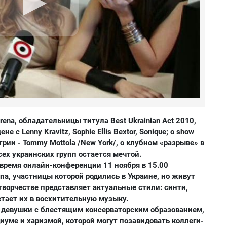
ena, обладательницы титула Best Ukrainian Act 2010,
 с Lenny Kravitz, Sophie Ellis Bextor, Sonique; о show
рии - Tommy Mottola /New York/, о клубном «разрыве» в
сех украинских групп остается мечтой.
о время онлайн-конференции
11 ноября в 15.00
ппа, участницы которой родились в Украине, но живут
м творчестве представляет актуальные стили: синти,
летает их в восхитительную музыку.
е девушки c блестящим консерваторским образованием,
уме и харизмой, которой могут позавидовать коллеги-