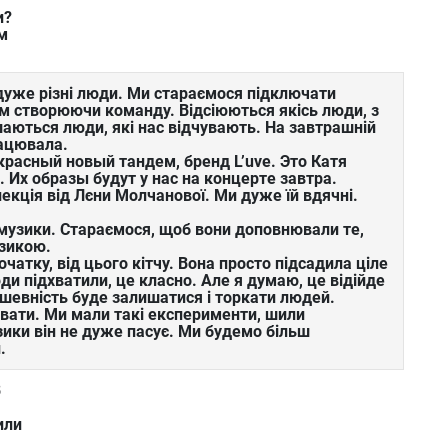
и?
ом
дуже різні люди. Ми стараємося підключати
м створюючи команду. Відсіюються якісь люди, з
ються люди, які нас відчувають. На завтрашній
рацювала.
расный новый тандем, бренд L’uve. Это Катя
 Их образы будут у нас на концерте завтра.
лекція від Лєни Молчанової. Ми дуже їй вдячні.
музики. Стараємося, щоб вони доповнювали те,
зикою.
очатку, від цього кітчу. Вона просто підсадила ціле
ди підхватили, це класно. Але я думаю, це відійде
душевність буде залишатися і торкати людей.
вати. Ми мали такі експерименти, шили
зики він не дуже пасує. Ми будемо більш
.
В
или