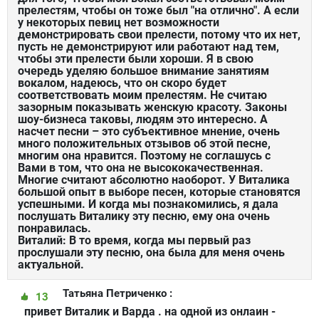
прелестям, чтобы он тоже был "на отлично". А если
у некоторых певиц нет возможности
демонстрировать свои прелести, потому что их нет,
пусть не демонстрируют или работают над тем,
чтобы эти прелести были хороши. Я в свою
очередь уделяю большое внимание занятиям
вокалом, надеюсь, что он скоро будет
соответствовать моим прелестям. Не считаю
зазорным показывать женскую красоту. Законы
шоу-бизнеса таковы, людям это интересно. А
насчет песни – это субъективное мнение, очень
много положительных отзывов об этой песне,
многим она нравится. Поэтому не соглашусь с
Вами в том, что она не высококачественная.
Многие считают абсолютно наоборот. У Виталика
большой опыт в выборе песен, которые становятся
успешными. И когда мы познакомились, я дала
послушать Виталику эту песню, ему она очень
понравилась.
Виталий: В то время, когда мы первый раз
прослушали эту песню, она была для меня очень
актуальной.
Татьяна Петриченко :
13
привет Виталик и Варда . на одной из онлаин -