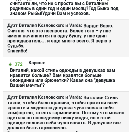
считаете ли, что не с проста вы с Виталием
родились в один год и один месяц?Год Быка под
знаком Рыбы!Удачи Вам и успехов.
Дуэт Виталия Козловского и Varda:
Варда: Верю.
Считаю, что это неспроста. Более того – у нас
имена начинаются на одну букву, у нас один
преподаватель... и еще много всего. Я верю в
Судьбу.
Спасибо!
Карина:
372
Виталий, какой стиль одежды в девушках вам
нравится больше? Вам нравятся больше
блондинки или брюнетки? Какая она "девушка
Вашей мечты"?
Дуэт Виталия Козловского и Varda:
Виталий: Стиль
такой, чтобы было красиво, чтобы при этой всей
красоте и модности девушка чувствовала себя
комфортно, то есть гармонично. Потому что можно
одеться по последнему писку моды, но в этой
одежде неловко себя чувствовать. В девушке все
должно быть гармонично.