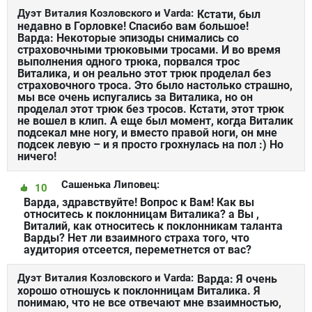
Дуэт Виталия Козловского и Varda:
Кстати, был
недавно в Горловке! Спасибо вам большое!
Варда: Некоторые эпизоды снимались со
страховочными трюковыми тросами. И во время
выполнения одного трюка, порвался трос
Виталика, и он реально этот трюк проделал без
страховочного троса. Это было настолько страшно,
мы все очень испугались за Виталика, но он
проделал этот трюк без тросов. Кстати, этот трюк
не вошел в клип. А еще был момент, когда Виталик
подсекал мне ногу, и вместо правой ноги, он мне
подсек левую – и я просто грохнулась на пол :) Но
ничего!
Сашенька Липовец:
10
Варда, здравствуйте! Вопрос к Вам! Как вы
относитесь к поклонницам Виталика? а Вы ,
Виталий, как относитесь к поклонникам таланта
Варды? Нет ли взаимного страха того, что
аудитория отсеется, переметнется от вас?
Дуэт Виталия Козловского и Varda:
Варда: Я очень
хорошо отношусь к поклонницам Виталика. Я
понимаю, что не все отвечают мне взаимностью,