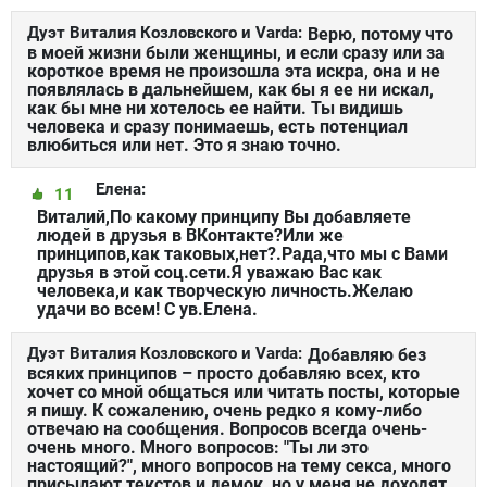
Дуэт Виталия Козловского и Varda:
Верю, потому что
в моей жизни были женщины, и если сразу или за
короткое время не произошла эта искра, она и не
появлялась в дальнейшем, как бы я ее ни искал,
как бы мне ни хотелось ее найти. Ты видишь
человека и сразу понимаешь, есть потенциал
влюбиться или нет. Это я знаю точно.
Елена:
11
Bиталий,По какому принципу Вы добавляете
людей в друзья в ВКонтакте?Или же
принципов,как таковых,нет?.Рада,что мы с Вами
друзья в этой соц.сети.Я уважаю Вас как
человека,и как творческую личность.Желаю
удачи во всем! С ув.Елена.
Дуэт Виталия Козловского и Varda:
Добавляю без
всяких принципов – просто добавляю всех, кто
хочет со мной общаться или читать посты, которые
я пишу. К сожалению, очень редко я кому-либо
отвечаю на сообщения. Вопросов всегда очень-
очень много. Много вопросов: "Ты ли это
настоящий?", много вопросов на тему секса, много
присылают текстов и демок, но у меня не доходят