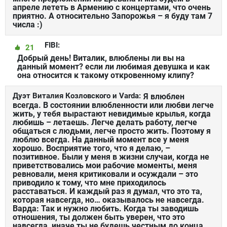
апреле лететь в Армению с концертами, что очень
приятно. А относительно Запорожья – я буду там 7
числа :)
FIBI:
21
Добрый день! Виталик, влюблены ли вы на
данный момент? если ли любимая девушка и как
она относится к такому откровенному клипу?
Дуэт Виталия Козловского и Varda:
Я влюблен
всегда. В состоянии влюбленности или любви легче
жить, у тебя вырастают невидимые крылья, когда
любишь – летаешь. Легче делать работу, легче
общаться с людьми, легче просто жить. Поэтому я
люблю всегда. На данный момент все у меня
хорошо. Восприятие того, что я делаю, –
позитивное. Были у меня в жизни случаи, когда не
приветствовались мои рабочие моменты, меня
ревновали, меня критиковали и осуждали – это
приводило к тому, что мне приходилось
расставаться. И каждый раз я думал, что это та,
которая навсегда, но… оказывалось не навсегда.
Варда: Так и нужно любить. Когда ты заводишь
отношения, ты должен быть уверен, что это
навсегда, иначе ты не будешь честным до конца.