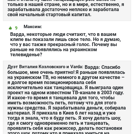
только в нашей стране, но и в мире, естественно, я
зарабатывала достаточно неплохо и заработала
свой начальный стартовый капитал.
Максим:
9
Варда, некоторые люди считают, что в вашем
клипе вы показали лишь свое тело. Но я думаю,
что у вас также прекрасный голос. Почему вы
раньше не появлялись на украинском
телевиденье?
Дуэт Виталия Козловского и Varda:
Варда: Спасибо
большое, мне очень приятно! Я раньше появлялась
на украинском ТВ, но немного в другом качестве –
я долгое время позиционировала себя
исключительно как танцовщица. Я выиграла один
проект на одном известном ТВ-канале в 2003 году.
И какое-то время я танцевала для того, чтобы
иметь возможность петь, потому что для этого
нужны средства. Я зарабатывала деньги, собирала
материал. Я приехала в Киев 6 лет назад и уже
тогда я знала, что я буду петь. Я хочу делать шоу,
где я смогу одновременно петь и танцевать,
проявлять себя как режиссер, делать постановки
этого шоу, потому что я приехала учиться на