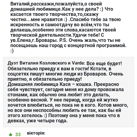
Виталий,расскажи,пожалуйста,о своей
домашней любимице.Как у нее дела? :) Что
касается твоего творчества,то,скажу
честно...мне нравится :) .Спасибо тебе за твою
искренность и самоотдачу во всём,что ты
делаешь,особенно эти слова,касаются твоей
творческой деятельности.Удачи тебе! С
ув.Елена,г.Бровары. P.S. Очень жаль,что ты не
посещаешь наш город с концертной программой.
:)
Дуэт Виталия Козловского и Varda:
Все еще будет!
Обязательно приеду к вам в гости! Кстати, в
соцсетях пишут многие люди из Броваров. Очень
приятно, я обязательно приеду!
Домашняя любимица Кася – кошка. Прекрасно
себя чувствует, сегодня меня из дому провожала
стонами, как обычно она любит это делать,
особенно весной. У нее период, когда ей жутко
хочется влюбиться, но пока не в кого. Котов много,
но все они неспособны любить ее так, как бы ей
этого хотелось :) Поэтому она у меня пока что в
девках, уже четыре года.
вікторія:
33