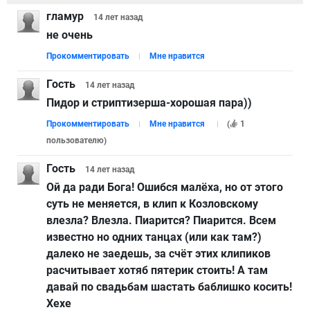
гламур
14 лет
назад
не очень
Прокомментировать
Мне нравится
Гость
14 лет
назад
Пидор и стриптизерша-хорошая пара))
Прокомментировать
Мне нравится
(
1
пользователю
)
Гость
14 лет
назад
Ой да ради Бога! Ошибся малёха, но от этого
суть не меняется, в клип к Козловскому
влезла? Влезла. Пиарится? Пиарится. Всем
известно но одних танцах (или как там?)
далеко не заедешь, за счёт этих клипиков
расчитывает хотяб пятерик стоить! А там
давай по свадьбам шастать баблишко косить!
Хехе