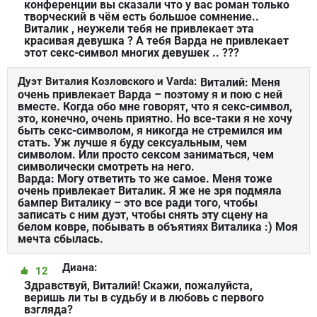
конференции вы сказали что у вас роман только
творческий в чём есть большое сомнение..
Виталик , неужели тебя не привлекает эта
красивая девушка ? А тебя Варда не привлекает
этот секс-символ многих девушек .. ???
Дуэт Виталия Козловского и Varda:
Виталий: Меня
очень привлекает Варда – поэтому я и пою с ней
вместе. Когда обо мне говорят, что я секс-символ,
это, конечно, очень приятно. Но все-таки я не хочу
быть секс-символом, я никогда не стремился им
стать. Уж лучше я буду сексуальным, чем
символом. Или просто сексом заниматься, чем
символически смотреть на него.
Варда: Могу ответить то же самое. Меня тоже
очень привлекает Виталик. Я же не зря подмяла
бампер Виталику – это все ради того, чтобы
записать с ним дуэт, чтобы снять эту сцену на
белом ковре, побывать в объятиях Виталика :) Моя
мечта сбылась.
Диана:
12
Здравствуй, Виталий! Скажи, пожалуйста,
веришь ли ты в судьбу и в любовь с первого
взгляда?