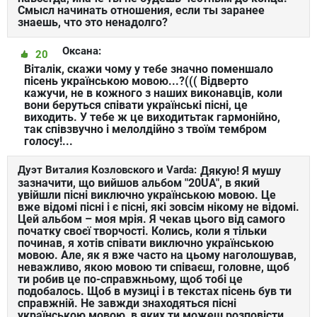
Смысл начинать отношения, если ты заранее
знаешь, что это ненадолго?
Оксана:
20
Віталік, скажи чому у тебе значно поменшало
пісень українською мовою...?((( Відверто
кажучи, не в кожного з наших виконавців, коли
вони беруться співати українські пісні, це
виходить. У тебе ж це виходитьтак гармонійно,
так співзвучно і мелолдійно з твоїм тембром
голосу!...
Дуэт Виталия Козловского и Varda:
Дякую! Я мушу
зазначити, що вийшов альбом "20UA", в який
увійшли пісні виключно українською мовою. Це
вже відомі пісні і є пісні, які зовсім нікому не відомі.
Цей альбом – моя мрія. Я чекав цього від самого
початку своєї творчості. Колись, коли я тільки
починав, я хотів співати виключно українською
мовою. Але, як я вже часто на цьому наголошував,
неважливо, якою мовою ти співаєш, головне, щоб
ти робив це по-справжньому, щоб тобі це
подобалось. Щоб в музиці і в текстах пісень був ти
справжній. Не завжди знаходяться пісні
українською мовою, в яких ти можеш розповісти