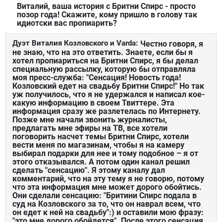
Виталий, ваша история с Бритни Спирс - просто
позор года! Скажите, кому пришло в голову так
идиотски вас пропиарить?
Дуэт Виталия Козловского и Varda:
Честно говоря, я
не знаю, что на это ответить. Знаете, если бы я
хотел пропиариться на Бритни Спирс, я бы делал
специальную рассылку, которую бы отправляла
моя пресс-служба: "Сенсация! Новость года!
Козловский едет на свадьбу Бритни Спирс!" Но так
уж получилось, что я не удержался и написал кое-
какую информацию в своем Твиттере. Эта
информация сразу же разлетелась по Интернету.
Позже мне начали звонить журналисты,
предлагать мне эфиры на ТВ, все хотели
поговорить насчет темы Бритни Спирс, хотели
вести меня по магазинам, чтобы я на камеру
выбирал подарки для нее и тому подобное – я от
этого отказывался. А потом один канал решил
сделать "сенсацию". Я этому каналу дал
комментарий, что на эту тему я не говорю, потому
что эта информация мне может дорого обойтись.
Они сделали сенсацию: "Бритини Спирс подала в
суд на Козловского за то, что он наврал всем, что
он едет к ней на свадьбу":) и оставили мою фразу:
"это мне дорого обойдется". После этого сенсация