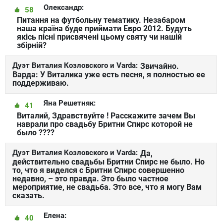
Олександр:
58
Питання на футбольну тематику. Незабаром
наша країна буде приймати Евро 2012. Будуть
якісь пісні присвячені цьому святу чи нашій
збірній?
Дуэт Виталия Козловского и Varda:
Звичайно.
Варда: У Виталика уже есть песня, я полностью ее
поддерживаю.
Яна Решетняк:
41
Виталий, Здравствуйте ! Расскажите зачем Вы
наврали про свадьбу Бритни Спирс которой не
было ????
Дуэт Виталия Козловского и Varda:
Да,
действительно свадьбы Бритни Спирс не было. Но
то, что я виделся с Бритни Спирс совершенно
недавно, – это правда. Это было частное
мероприятие, не свадьба. Это все, что я могу Вам
сказать.
Елена:
40