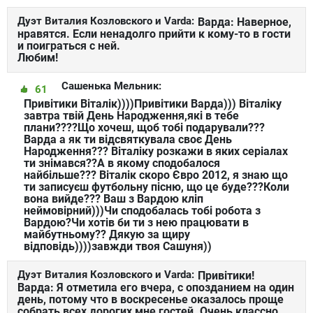
Дуэт Виталия Козловского и Varda:
Варда: Наверное,
нравятся. Если ненадолго прийти к кому-то в гости
и поиграться с ней.
Любим!
Сашенька Мельник:
61
Привітики Віталік))))Привітики Варда))) Віталіку
завтра твій День Народження,які в тебе
плани????Що хочеш, щоб тобі подарували???
Варда а як ти відсвяткувала своє День
Народження??? Віталіку розкажи в яких серіалах
ти знімався??А в якому сподобалося
найбільше??? Віталік скоро Євро 2012, я знаю що
ти записуєш футбольну пісню, що це буде???Коли
вона вийде??? Ваш з Вардою кліп
неймовірний)))Чи сподобалась тобі робота з
Вардою?Чи хотів би ти з нею працювати в
майбутньому?? Дякую за щиру
відповідь))))завжди твоя Сашуня))
Дуэт Виталия Козловского и Varda:
Привітики!
Варда: Я отметила его вчера, с опозданием на один
день, потому что в воскресенье оказалось проще
собрать всех дорогих мне гостей. Очень классно