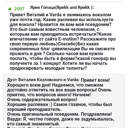
Ярик Гопаца(Яриkk and Яриkk )::
2007
Привет Виталий и Varda я занимаюсь вокалом
уже почти год. Какие распевки вы используете
для вокала? Нравится ли вам мой псевдоним?
Хто был самым известным человеком, с
которым вам приходилось встречаться?Какое
впечатление от сайта E-motion? Расскажите про
свою первую любовь)Спасибо)Без каких
современных благ цивилизации Вы не сможете
прожить и дня ? Сколько часов вам нужно
поспать, чтобы быть в форме?какой гонорар вы
получяете за 1 концерт Хотите ли вы начать
продюсировать молодые таланты?
Дуэт Виталия Козловского и Varda:
Привет всем!
Хорошего всем дня! Надеемся, что сможем
достойно ответить на все ваши вопросы! Очень
приятно, что вопросов много! Начнем!
Очень содержательный вопрос!
Хорошие распевки :) Самое главное, чтобы был
хороший преподаватель.
Очень оригинальный псевдоним. Поздравляем!
Варда: Я, честно говоря, даже не задумывалась,
кто самый знаменитый.