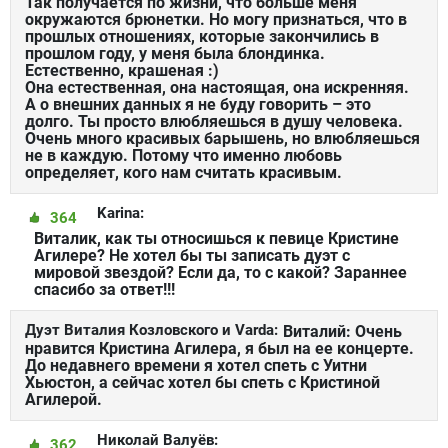
Так получается по жизни, что больше меня
окружаются брюнетки. Но могу признаться, что в
прошлых отношениях, которые закончились в
прошлом году, у меня была блондинка.
Естественно, крашеная :)
Она естественная, она настоящая, она искренняя.
А о внешних данных я не буду говорить – это
долго. Ты просто влюбляешься в душу человека.
Очень много красивых барышень, но влюбляешься
не в каждую. Потому что именно любовь
определяет, кого нам считать красивым.
Karina:
364
Виталик, как ты относишься к певице Кристине
Агилере? Не хотел бы ты записать дуэт с
мировой звездой? Если да, то с какой? Зараннее
спасибо за ответ!!!
Дуэт Виталия Козловского и Varda:
Виталий: Очень
нравится Кристина Агилера, я был на ее концерте.
До недавнего времени я хотел спеть с Уитни
Хьюстон, а сейчас хотел бы спеть с Кристиной
Агилерой.
Николай Валуёв:
362