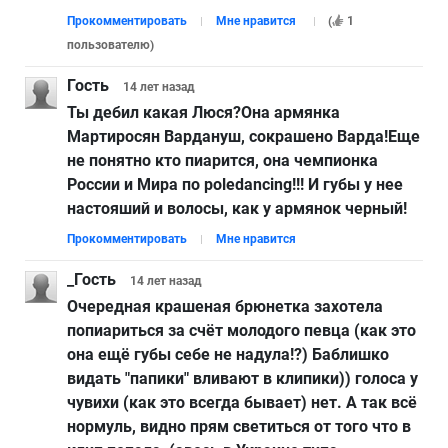
Прокомментировать
Мне нравится
(
1
пользователю
)
Гость
14 лет
назад
Ты дебил какая Люся?Она армянка
Мартиросян Вардануш, сокрашено Варда!Еще
не понятно кто пиарится, она чемпионка
России и Мира по poledancing!!! И губы у нее
настояший и волосы, как у армянок черный!
Прокомментировать
Мне нравится
_Гость
14 лет
назад
Очередная крашеная брюнетка захотела
попиариться за счёт молодого певца (как это
она ещё губы себе не надула!?) Баблишко
видать "папики" вливают в клипики)) голоса у
чувихи (как это всегда бывает) нет. А так всё
нормуль, видно прям светиться от того что в