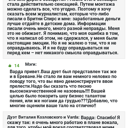
стала действительно сенсацией. Путем монтажа
можно сделать все, что угодно. Поэтому я хочу
сказать всем журналистам, которые что-либо
писали о Бритни Спирс и мне: заработанные деньги
лучше отдайте в детские дома. Информации
писали очень много, много разной неправды. Меня
это не обижает. Я понимаю, что моя ошибка в том,
что я написал об этом, не сдержался, у меня были
настоящие эмоции. Но я не жалею о том, что я не
оправдываюсь. И я не буду оправдываться ни
перед кем – нет никакого смысла оправдываться.
Мэги:
14
Варда привет.Ваш дует был представлен так же
и в Ереване.Не стало ли вам немного неловко по
поводу того, что вы явно демонстрируете ввои
прелести.Надо бы сказать что песню
высококачественной не назовешь!!!! Вашей
целью было покорить шоу бизнес талантом
пения, или же ногами да грудью???Добавлю, что
многие оценили ваше тало на отлично!!
Дуэт Виталия Козловского и Varda:
Варда: Спасибо! Я
скажу так: я очень много работаю в плане вокала,
для того, чтобы мой вокал соответствовал моим