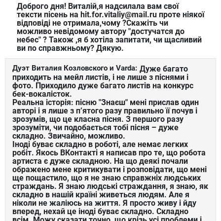
Доброго дня! Виталій,я надсилала вам свої
тексти пісень на hit.for.vitaliy@mail.ru проте ніякої
відповіді не отримала,чому ?Скажіть чи
можливо невідомому автору "достучатся до
небес" ? Також ,я б хотіла запитати, чи щасливий
ви по справжньому? Дякую.
Дуэт Виталия Козловского и Varda:
Дуже багато
приходить на мейл листів, і не лише з піснями і
фото. Приходило дуже багато листів на конкурс
бек-вокалісток.
Реальна історія: пісню "Знаєш" мені прислав один
авторі і я лише з п’ятого разу правильно її почув і
зрозумів, що це класна пісня. З першого разу
зрозуміти, чи подобається тобі пісня – дуже
складно. Звичайно, можливо.
Іноді буває складно в роботі, але немає легких
робіт. Якось ВКонтакті я написав про те, що робота
артиста є дуже складною. На що деякі почали
ображено мене критикувати і розповідати, що мені
ще пощастило, що я не знаю справжніх людських
страждань. Я знаю людські страждання, я знаю, як
складно в нашій країні живеться людям. Але я
ніколи не жаліюсь на життя. Я просто живу і йду
вперед, нехай це іноді буває складно. Складно
всім. Можу сказати точно, що крізь усі проблеми і