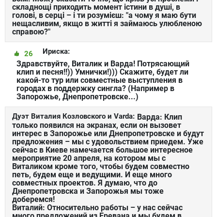
складнощі приходить момент істини в душі, в
голові, в серці – і ти розумієш: "а чому я маю бути
нещасливим, якщо в житті я займаюсь улюбленою
справою?"
Ириска:
26
Здравствуйте, Виталик и Варда! Потрясающий
клип и песня!!)) Умнички!))) Скажите, будет ли
какой-то тур или совместные выступления в
городах в поддержку сингла? (Например в
Запорожье, Днепропетровске...)
Дуэт Виталия Козловского и Varda:
Варда: Клип
только появился на экранах, если он вызовет
интерес в Запорожье или Днепропетровске и будут
предложения – мы с удовольствием приедем. Уже
сейчас в Киеве намечается большое интересное
мероприятие 20 апреля, на котором мы с
Виталиком кроме того, чтобы будем совместно
петь, будем еще и ведущими. И еще много
совместных проектов. Я думаю, что до
Днепропетровска и Запорожья мы тоже
доберемся!
Виталий: Относительно работы – у нас сейчас
много предложений из Еревана и мы будем в