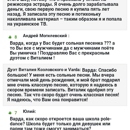
режиссера эстрады. Я очень долго зарабатывала
деньги, свою первую песню я купила пять лет
назад. Я записала эту песню и потихоньку
накапливала материал – таким образом я и попала
на украинское ТВ.
Андрей Могилевский :
8
Варда, когда у Вас будет сольная песенка ??? а
то Вы все с мужчинами да с мужчинами поёте
Вы умничка ! Поздравляю Вас с прекрасным
дуэтом с Виталием !
Дуэт Виталия Козловского и Varda:
Варда: Спасибо
большое! У меня есть сольные песни. Мы вчера
отмечали мой день рождения, и мой брат подарил
мне очень классную песню, которую я надеюсь в
скором времени записать. Виталик одобрил эту
песню. Так что скоро будет очень классная песня!
Я надеюсь, что Вам она понравится!
Юлий:
7
Варда, как скоро откроется ваша школа pole-
dance? Школа будет только для девушек или
парни там тоже смогут заниматься?