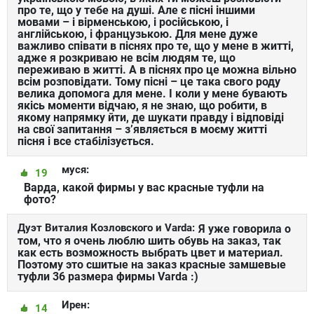
про те, що у тебе на душі. Але є пісні іншими
мовами – і вірменською, і російською, і
англійською, і французькою. Для мене дуже
важливо співати в піснях про те, що у мене в житті,
адже я розкриваю не всім людям те, що
переживаю в житті. А в піснях про це можна вільно
всім розповідати. Тому пісні – це така свого роду
велика допомога для мене. І коли у мене бувають
якісь моменти відчаю, я не знаю, що робити, в
якому напрямку йти, де шукати правду і відповіді
на свої запитання – з’являється в моєму житті
пісня і все стабілізується.
муся:
19
Варда, какой фирмы у вас красные туфли на
фото?
Дуэт Виталия Козловского и Varda:
Я уже говорила о
том, что я очень люблю шить обувь на заказ, так
как есть возможность выбрать цвет и материал.
Поэтому это сшитые на заказ красные замшевые
туфли 36 размера фирмы Varda :)
Ирен:
14