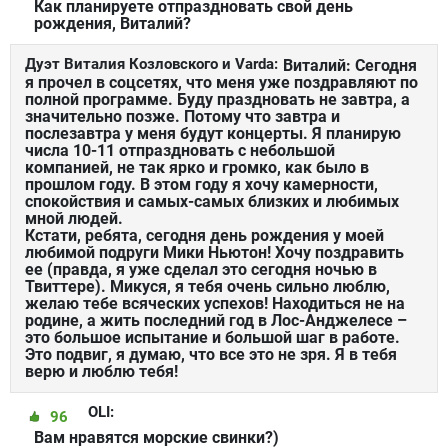
Как планируете отпраздновать свой день
рождения, Виталий?
Дуэт Виталия Козловского и Varda:
Виталий: Сегодня
я прочел в соцсетях, что меня уже поздравляют по
полной программе. Буду праздновать не завтра, а
значительно позже. Потому что завтра и
послезавтра у меня будут концерты. Я планирую
числа 10-11 отпраздновать с небольшой
компанией, не так ярко и громко, как было в
прошлом году. В этом году я хочу камерности,
спокойствия и самых-самых близких и любимых
мной людей.
Кстати, ребята, сегодня день рождения у моей
любимой подруги Мики Ньютон! Хочу поздравить
ее (правда, я уже сделал это сегодня ночью в
Твиттере). Микуся, я тебя очень сильно люблю,
желаю тебе всяческих успехов! Находиться не на
родине, а жить последний год в Лос-Анджелесе –
это большое испытание и большой шаг в работе.
Это подвиг, я думаю, что все это не зря. Я в тебя
верю и люблю тебя!
OLI:
96
Вам нравятся морские свинки?)