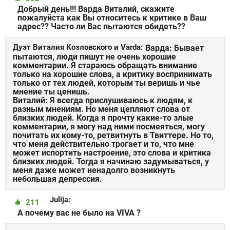
Добрый день!!! Варда Виталий, скажите
пожалуйста как Вы относитесь к критике в Ваш
адрес?? Часто ли Вас пытаются обидеть??
Дуэт Виталия Козловского и Varda:
Варда: Бывает
пытаются, люди пишут не очень хорошие
комментарии. Я стараюсь обращать внимание
только на хорошие слова, а критику воспринимать
только от тех людей, которым ты веришь и чье
мнение ты ценишь.
Виталий: Я всегда прислушиваюсь к людям, к
разным мнениям. Но меня цепляют слова от
близких людей. Когда я прочту какие-то злые
комментарии, я могу над ними посмеяться, могу
почитать их кому-то, ретвитнуть в Твиттере. Но то,
что меня действительно трогает и то, что мне
может испортить настроение, это слова и критика
близких людей. Тогда я начинаю задумываться, у
меня даже может ненадолго возникнуть
небольшая депрессия.
Julija:
211
А почему вас не было на VIVA ?