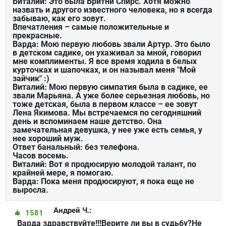
Виталий: Это была Бритни Спирс. Хотя можно
назвать и другого известного человека, но я всегда
забываю, как его зовут.
Впечатления – самые положительные и
прекрасные.
Варда: Мою первую любовь звали Артур. Это было
в детском садике, он ухаживал за мной, говорил
мне комплименты. Я все время ходила в белых
курточках и шапочках, и он называл меня "Мой
зайчик" :)
Виталий: Мою первую симпатия была в садике, ее
звали Марьяна. А уже более серьезная любовь, но
тоже детская, была в первом классе – ее зовут
Лена Якимова. Мы встречаемся по сегодняшний
день и вспоминаем наше детство. Она
замечательная девушка, у нее уже есть семья, у
нее хороший муж.
Ответ банальный: без телефона.
Часов восемь.
Виталий: Вот я продюсирую молодой талант, по
крайней мере, я помогаю.
Варда: Пока меня продюсируют, я пока еще не
выросла.
Андрей Ч.:
1581
Варда здравствуйте!!!Верите ли вы в судьбу?Не