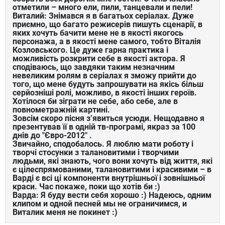
отметили – много ели, пили, танцевали и пели!
Виталий: Знімався я в багатьох серіалах. Дуже
приємно, що багато режисерів пишуть сценарії, в
яких хочуть бачити мене не в якості якогось
персонажа, а в якості мене самого, тобто Віталія
Козловського. Це дуже гарна практика і
можливість розкрити себе в якості актора. Я
сподіваюсь, що завдяки таким незначним
невеликим ролям в серіалах я зможу прийти до
того, що мене будуть запрошувати на якісь більш
серйозніші ролі, можливо, в якості інших героїв.
Хотілося би зіграти не себе, або себе, але в
повнометражній картині.
Зовсім скоро пісня з’явиться усюди. Нещодавно я
презентував її в одній тв-програмі, якраз за 100
днів до "Євро-2012" .
Звичайно, сподобалось. Я люблю мати роботу і
творчі стосунки з талановитими і творчими
людьми, які знають, чого вони хочуть від життя, які
є цілеспрямованими, талановитими і красивими – в
Варді є всі ці компоненти внутрішньої і зовнішньої
краси. Час покаже, поки що хотів би :)
Варда: Я буду вести себя хорошо :) Надеюсь, одним
клипом и одной песней мы не ограничимся, и
Виталик меня не покинет :)