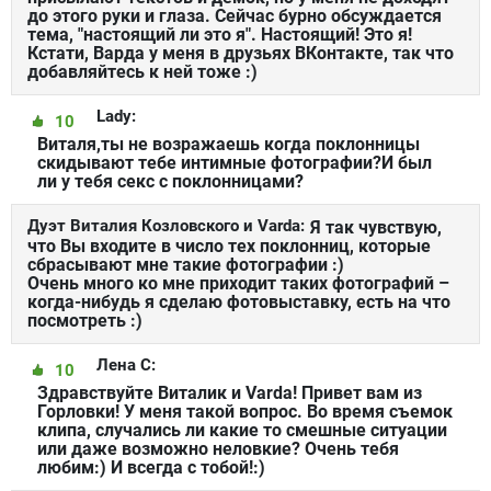
до этого руки и глаза. Сейчас бурно обсуждается
тема, "настоящий ли это я". Настоящий! Это я!
Кстати, Варда у меня в друзьях ВКонтакте, так что
добавляйтесь к ней тоже :)
Lady:
10
Виталя,ты не возражаешь когда поклонницы
скидывают тебе интимные фотографии?И был
ли у тебя секс с поклонницами?
Дуэт Виталия Козловского и Varda:
Я так чувствую,
что Вы входите в число тех поклонниц, которые
сбрасывают мне такие фотографии :)
Очень много ко мне приходит таких фотографий –
когда-нибудь я сделаю фотовыставку, есть на что
посмотреть :)
Лена С:
10
Здравствуйте Виталик и Varda! Привет вам из
Горловки! У меня такой вопрос. Во время съемок
клипа, случались ли какие то смешные ситуации
или даже возможно неловкие? Очень тебя
любим:) И всегда с тобой!:)