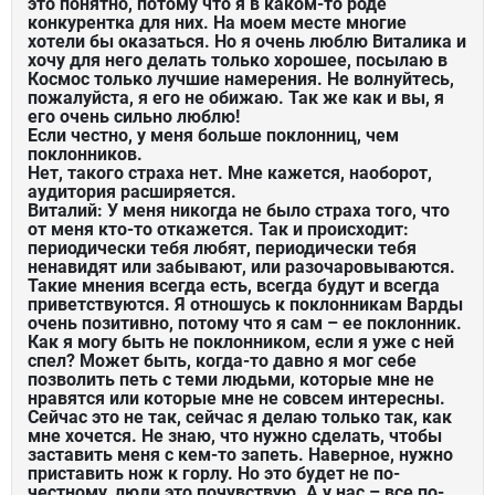
это понятно, потому что я в каком-то роде
конкурентка для них. На моем месте многие
хотели бы оказаться. Но я очень люблю Виталика и
хочу для него делать только хорошее, посылаю в
Космос только лучшие намерения. Не волнуйтесь,
пожалуйста, я его не обижаю. Так же как и вы, я
его очень сильно люблю!
Если честно, у меня больше поклонниц, чем
поклонников.
Нет, такого страха нет. Мне кажется, наоборот,
аудитория расширяется.
Виталий: У меня никогда не было страха того, что
от меня кто-то откажется. Так и происходит:
периодически тебя любят, периодически тебя
ненавидят или забывают, или разочаровываются.
Такие мнения всегда есть, всегда будут и всегда
приветствуются. Я отношусь к поклонникам Варды
очень позитивно, потому что я сам – ее поклонник.
Как я могу быть не поклонником, если я уже с ней
спел? Может быть, когда-то давно я мог себе
позволить петь с теми людьми, которые мне не
нравятся или которые мне не совсем интересны.
Сейчас это не так, сейчас я делаю только так, как
мне хочется. Не знаю, что нужно сделать, чтобы
заставить меня с кем-то запеть. Наверное, нужно
приставить нож к горлу. Но это будет не по-
честному, люди это почувствую. А у нас – все по-