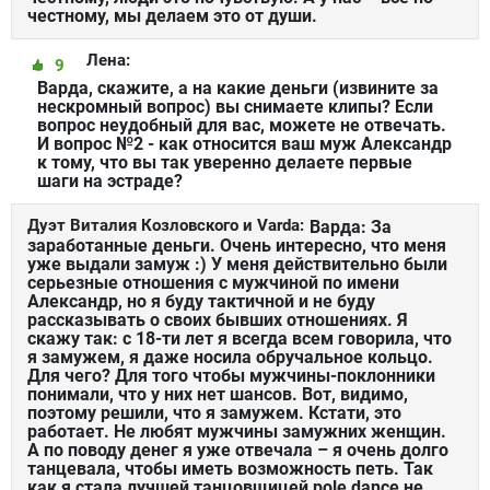
честному, мы делаем это от души.
Лена:
9
Варда, скажите, а на какие деньги (извините за
нескромный вопрос) вы снимаете клипы? Если
вопрос неудобный для вас, можете не отвечать.
И вопрос №2 - как относится ваш муж Александр
к тому, что вы так уверенно делаете первые
шаги на эстраде?
Дуэт Виталия Козловского и Varda:
Варда: За
заработанные деньги. Очень интересно, что меня
уже выдали замуж :) У меня действительно были
серьезные отношения с мужчиной по имени
Александр, но я буду тактичной и не буду
рассказывать о своих бывших отношениях. Я
скажу так: с 18-ти лет я всегда всем говорила, что
я замужем, я даже носила обручальное кольцо.
Для чего? Для того чтобы мужчины-поклонники
понимали, что у них нет шансов. Вот, видимо,
поэтому решили, что я замужем. Кстати, это
работает. Не любят мужчины замужних женщин.
А по поводу денег я уже отвечала – я очень долго
танцевала, чтобы иметь возможность петь. Так
как я стала лучшей танцовщицей pole dance не