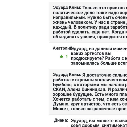
Эдуард Клим:
Только что приехав 
политическое дело тоже надо хо
неправильный. Нужно быть очен
жизнь человеком. У нас в стране
каждый. В политику ради заработк
работой сделать, еще нет. Когда
объединять усилия, приходится с
Анатолий:
Эдуард, на данный моме
каких артистов вы
1
продюсируете? Работа с 
запомнилась больше все
Эдуард Клим:
Я достаточно сильно
работал с огромным количеством 
Бумбокс, с которыми мы начали р
СКАЙ, Алена Винницкая. И разли
хорошее будущее. Есть много пл
Хочется работать с тем, с кем х
Думаю, круг артистов, что есть с
Может, только заграничные прое
Диана:
Эдуард, вы можете назв
себя добрым, синтимена