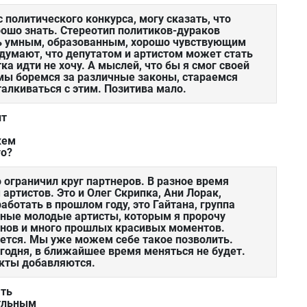
с политического конкурса, могу сказать, что
рошо знать. Стереотип политиков-дураков
ь умным, образованным, хорошо чувствующим
 думают, что депутатом и артистом может стать
а идти не хочу. А мыслей, что бы я смог своей
 мы боремся за различные законы, стараемся
талкиваться с этим. Позитива мало.
нт
кем
го?
 ограничил круг партнеров. В разное время
артистов. Это и Олег Скрипка, Ани Лорак,
аботать в прошлом году, это Гайтана, группа
чные молодые артисты, которым я пророчу
анов и много прошлых красивых моментов.
очется. Мы уже можем себе такое позволить.
егодня, в ближайшее время меняться не будет.
кты добавляются.
ать
тльным