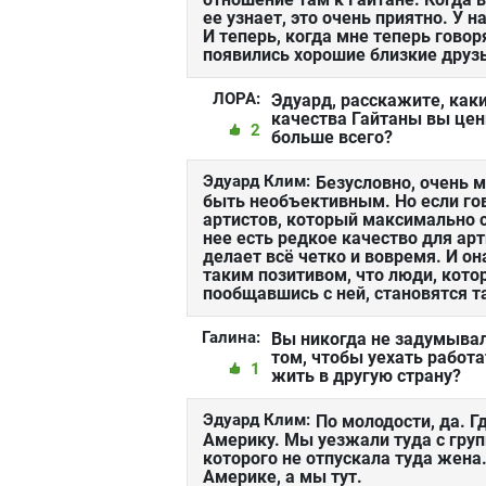
ее узнает, это очень приятно. У 
И теперь, когда мне теперь говор
появились хорошие близкие друз
ЛОРА:
Эдуард, расскажите, как
качества Гайтаны вы цен
2
больше всего?
Эдуард Клим:
Безусловно, очень м
быть необъективным. Но если гово
артистов, который максимально с
нее есть редкое качество для арт
делает всё четко и вовремя. И о
таким позитивом, что люди, кото
пообщавшись с ней, становятся 
Галина:
Вы никогда не задумывал
том, чтобы уехать работа
1
жить в другую страну?
Эдуард Клим:
По молодости, да. Г
Америку. Мы уезжали туда с груп
которого не отпускала туда жена.
Америке, а мы тут.