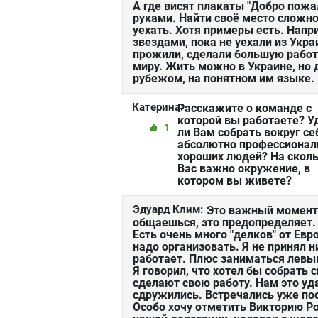
А где висят плакаты "Добро пожа
руками. Найти своё место сложно.
уехать. Хотя примеры есть. Напр
звездами, пока не уехали из Укра
прожили, сделали большую работ
миру. Жить можно в Украине, но 
рубежом, на понятном им языке.
Катерина:
Расскажите о команде с
которой вы работаете? У
1
ли Вам собрать вокруг се
абсолютно профессионал
хороших людей? На сколь
Вас важно окружение, в
котором вы живете?
Эдуард Клим:
Это важный момент.
общаешься, это предопределяет.
Есть очень много "делков" от Евр
надо организовать. Я не принял н
работает. Плюс заниматься левы
Я говорил, что хотел бы собрать
сделают свою работу. Нам это уд
сдружились. Встречались уже пос
Особо хочу отметить Викторию Ро