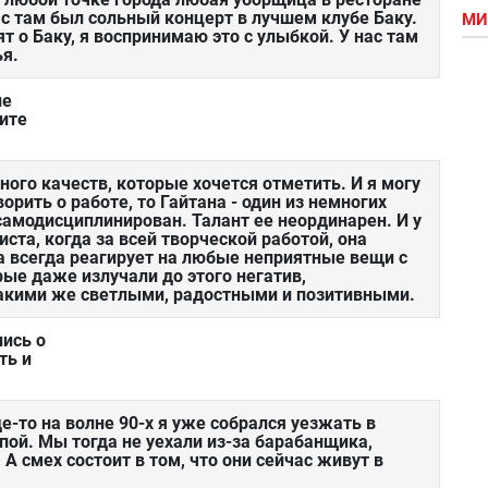
нас там был сольный концерт в лучшем клубе Баку.
МИ
ят о Баку, я воспринимаю это с улыбкой. У нас там
ья.
ие
ите
ного качеств, которые хочется отметить. И я могу
рить о работе, то Гайтана - один из немногих
амодисциплинирован. Талант ее неординарен. И у
иста, когда за всей творческой работой, она
на всегда реагирует на любые неприятные вещи с
рые даже излучали до этого негатив,
такими же светлыми, радостными и позитивными.
ись о
ть и
де-то на волне 90-х я уже собрался уезжать в
пой. Мы тогда не уехали из-за барабанщика,
 А смех состоит в том, что они сейчас живут в