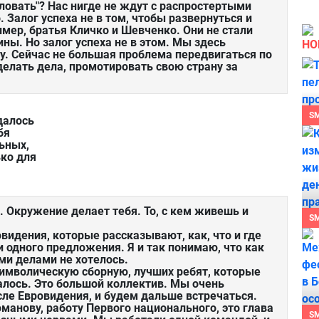
ловать"? Нас нигде не ждут с распростертыми
 Залог успеха не в том, чтобы развернуться и
имер, братья Кличко и Шевченко. Они не стали
ины. Но залог успеха не в этом. Мы здесь
НО
у. Сейчас не большая проблема передвигаться по
делать дела, промотировать свою страну за
S
далось
бя
ьных,
ко для
 Окружение делает тебя. То, с кем живешь и
S
овидения, которые рассказывают, как, что и где
и одного предложения. Я и так понимаю, что как
ми делами не хотелось.
 символическую сборную, лучших ребят, которые
алось. Это большой коллектив. Мы очень
ле Евровидения, и будем дальше встречаться.
манову, работу Первого национального, это глава
S