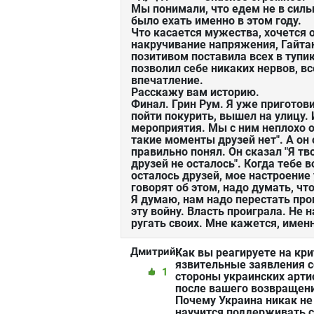
Мы понимали, что едем не в сил
было ехать именно в этом году.
Что касается мужества, хочется о
накручивание напряжения, Гайтан
позитивом поставила всех в тупик
позволил себе никаких нервов, в
впечатление.
Расскажу вам историю.
Финал. Грин Рум. Я уже приготови
пойти покурить, вышел на улицу. 
мероприятия. Мы с ним неплохо о
такие моменты друзей нет". А он 
правильно понял. Он сказал "Я тв
друзей не осталось". Когда тебе в
осталось друзей, мое настроение
говорят об этом, надо думать, чт
Я думаю, нам надо перестать п
эту войну. Власть проиграла. Не
ругать своих. Мне кажется, именн
Дмитрий:
Как вы реагируете на кри
язвительные заявления с
1
стороны украинских арти
после вашего возвращен
Почему Украина никак не
научится поддерживать 