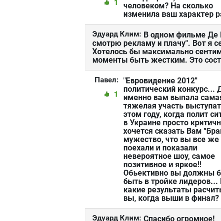
1
человеком? На сколько
изменила ваш характер р
Эдуард Клим:
В одном фильме Де 
смотрю рекламу и плачу". Вот я 
Хотелось бы максимально сентим
моменты быть жестким. Это сос
Павел:
"Евровидение 2012"
политический конкурс...
1
именно вам выпала сама
тяжелая участь выступат
этом году, когда полит с
в Украине просто критичн
хочется сказать Вам "Бра
мужество, что вы все же
поехали и показали
невероятное шоу, самое
позитивное и яркое!!
Обьективно вы должны 
быть в тройке лидеров...
какие результаты расчи
вы, когда выши в финал?
Эдуард Клим:
Спасибо огромное!