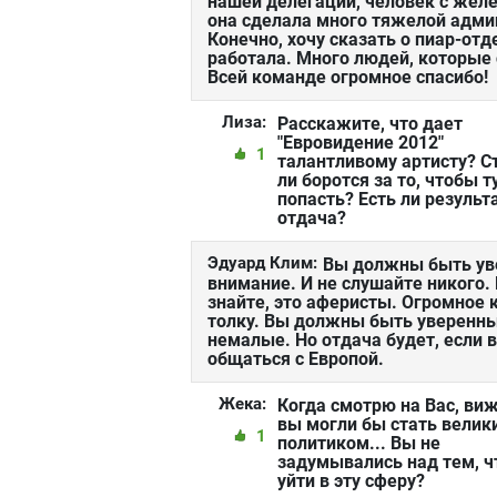
нашей делегации, человек с жел
она сделала много тяжелой адми
Конечно, хочу сказать о пиар-отд
работала. Много людей, которые 
Всей команде огромное спасибо!
Лиза:
Расскажите, что дает
"Евровидение 2012"
1
талантливому артисту? С
ли боротся за то, чтобы т
попасть? Есть ли результ
отдача?
Эдуард Клим:
Вы должны быть уве
внимание. И не слушайте никого.
знайте, это аферисты. Огромное 
толку. Вы должны быть уверенны
немалые. Но отдача будет, если 
общаться с Европой.
Жека:
Когда смотрю на Вас, виж
вы могли бы стать велик
1
политиком... Вы не
задумывались над тем, 
уйти в эту сферу?