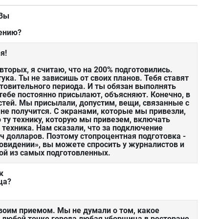
 Вы
дению?
я!
вторых, я считаю, что на 200% подготовились.
ука. Ты не зависишь от своих планов. Тебя ставят
готовительного периода. И ты обязан выполнять
тебе постоянно присылают, объясняют. Конечно, в
тей. Мы присылали, допустим, вещи, связанные с
 не получится. С экранами, которые мы привезли,
 ту технику, которую мы привезем, включать
е техника. Нам сказали, что за подключение
ч долларов. Поэтому стопроцентная подготовка -
овидении», вы можете спросить у журналистов и
ой из самых подготовленных.
к
ца?
своим приемом. Мы не думали о том, какое
в любой точке города любая уборщица в ресторане