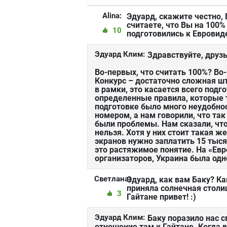
Alina:
Эдуард, скажите честно,
считаете, что Вы на 100%
10
подготовились к Еврови
Эдуард Клим:
Здравствуйте, друзь
Во-первых, что считать 100%? Во-
Конкурс – достаточно сложная шт
в рамки, это касается всего под
определенные правила, которые 
подготовке было много неудобнос
номером, а нам говорили, что так
были проблемы. Нам сказали, что
нельзя. Хотя у них стоит такая ж
экранов нужно заплатить 15 тыся
это растяжимое понятие. На «Евр
организаторов, Украина была одн
Светлана:
Эдуард, как вам Баку? Ка
приняла солнечная столи
3
Гайтане привет! :)
Эдуард Клим:
Баку поразило нас 
отношение там к Гайтане. Когда 