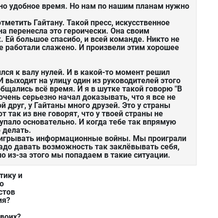
ьно удобное время. Но нам по нашим планам нужно
тметить Гайтану. Такой пресс, искусственное
а перенесла это героически. Она своим
. Ей большое спасибо, и всей команде. Никто не
се работали слажено. И произвели этим хорошее
лся к валу нулей. И в какой-то момент решил
И выходит на улицу один из руководителей этого
бщались всё время. И я в шутке такой говорю "В
очень серьезно начал доказывать, что я все не
ой друг, у Гайтаны много друзей. Это у страны
от так из вне говорят, что у твоей страны не
 упало основательно. И когда тебе так впрямую
о делать.
роигрывать информационные войны. Мы проиграли
 надо давать возможность так заклёвывать себя,
о из-за этого мы попадаем в такие ситуации.
тику и
о
стов
ия?
своих?