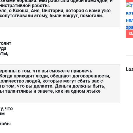
езными нервами. Мы работали одной командой, и
нистративной работы.
еле, о Ксюша, Ане, Виктории, которая с нами уже
сопутствовали этому, были вокруг, помогали.
S
толит
уда
аты,
Loa
ренны в том, что вы сможете привлечь
 Когда приходят люди, обещают договоренности,
количество людей, которые могут сбить вас с
 в том, что вы делаете. Деньги должны быть,
вы талантливы и знаете, как на одном языке
у, что
им
чтобы