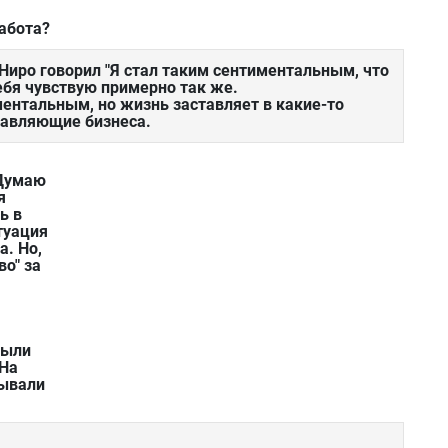
абота?
Ниро говорил "Я стал таким сентиментальным, что
себя чувствую примерно так же.
ентальным, но жизнь заставляет в какие-то
тавляющие бизнеса.
 Думаю
я
ь в
итуация
а. Но,
во" за
были
 На
тывали