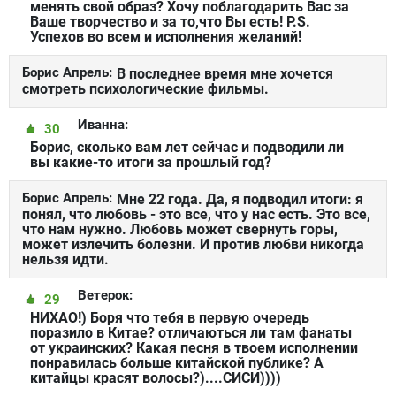
менять свой образ? Хочу поблагодарить Вас за
Ваше творчество и за то,что Вы есть! P.S.
Успехов во всем и исполнения желаний!
Борис Апрель:
В последнее время мне хочется
смотреть психологические фильмы.
Иванна:
30
Борис, сколько вам лет сейчас и подводили ли
вы какие-то итоги за прошлый год?
Борис Апрель:
Мне 22 года. Да, я подводил итоги: я
понял, что любовь - это все, что у нас есть. Это все,
что нам нужно. Любовь может свернуть горы,
может излечить болезни. И против любви никогда
нельзя идти.
Ветерок:
29
НИХАО!) Боря что тебя в первую очередь
поразило в Китае? отличаються ли там фанаты
от украинских? Какая песня в твоем исполнении
понравилась больше китайской публике? А
китайцы красят волосы?)....СИСИ))))