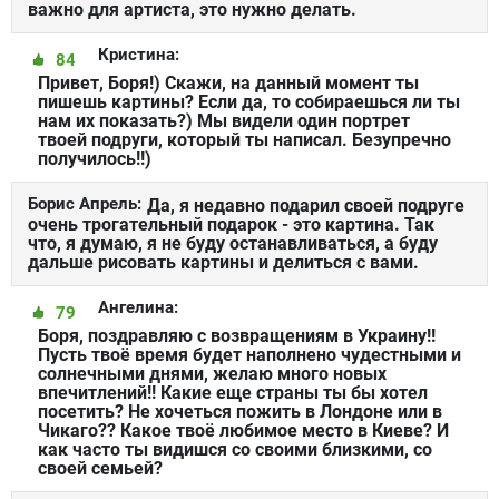
важно для артиста, это нужно делать.
Кристина:
84
Привет, Боря!) Скажи, на данный момент ты
пишешь картины? Если да, то собираешься ли ты
нам их показать?) Мы видели один портрет
твоей подруги, который ты написал. Безупречно
получилось!!)
Борис Апрель:
Да, я недавно подарил своей подруге
очень трогательный подарок - это картина. Так
что, я думаю, я не буду останавливаться, а буду
дальше рисовать картины и делиться с вами.
Ангелина:
79
Боря, поздравляю с возвращениям в Украину!!
Пусть твоё время будет наполнено чудестными и
солнечными днями, желаю много новых
впечитлений!! Какие еще страны ты бы хотел
посетить? Не хочеться пожить в Лондоне или в
Чикаго?? Какое твоё любимое место в Киеве? И
как часто ты видишся со своими близкими, со
своей семьей?