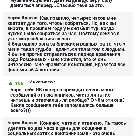
музыка-исцеляет, дает надежду, веру, силу
двигаться вперед...Спасибо тебе за это.
Борис Апрель:
Как правило, четырех часов мне
хватает для того, чтобы собраться. Но, как вы
знаете, в прошлом году у меня был тур, когда
нужно было собраться за час. Поэтому сейчас я
уже могу собраться за час.
Я благодарю Бога за близких и родных, за то, что у
меня такая судьба - делиться талантом с людьми.
Я бы не против отправиться в период правления
рода Романовых - мне кажется, это очень
интересно. Мне нравится их история, нравятся все
фильмы об Анастасии.
Инкогнито :
106
Боря, тебе ВК наверно приходит очень много
сообщений от поклонников, часто ли ты их
читаешь и отвечаешь ли вообще? О чём эти они?
Какие сообщения тебе запомнились больше
всего?)))
Борис Апрель:
Конечно, читаю и отвечаю. Пытаюсь
уделять по два часа в день для общения в
социальных сетях с поклонниками - это очень