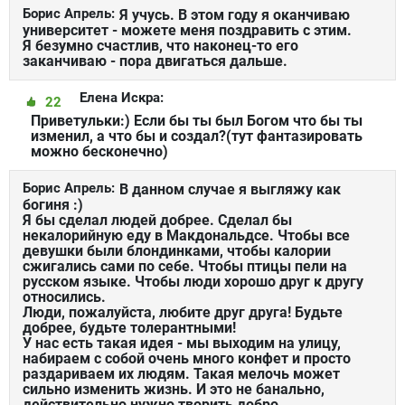
Борис Апрель:
Я учусь. В этом году я оканчиваю
университет - можете меня поздравить с этим.
Я безумно счастлив, что наконец-то его
заканчиваю - пора двигаться дальше.
Елена Искра:
22
Приветульки:) Если бы ты был Богом что бы ты
изменил, а что бы и создал?(тут фантазировать
можно бесконечно)
Борис Апрель:
В данном случае я выгляжу как
богиня :)
Я бы сделал людей добрее. Сделал бы
некалорийную еду в Макдональдсе. Чтобы все
девушки были блондинками, чтобы калории
сжигались сами по себе. Чтобы птицы пели на
русском языке. Чтобы люди хорошо друг к другу
относились.
Люди, пожалуйста, любите друг друга! Будьте
добрее, будьте толерантными!
У нас есть такая идея - мы выходим на улицу,
набираем с собой очень много конфет и просто
раздариваем их людям. Такая мелочь может
сильно изменить жизнь. И это не банально,
действительно нужно творить добро.