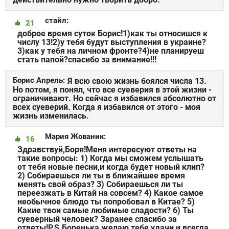
стайл:
21
доброе время суток Борис!1)как ты относишся к
числу 13!2)у тебя будут выступления в украине?
3)как у тебя на личном фронте?4)не планируеш
стать папой?спасибо за внимание!!!
Борис Апрель:
Я всю свою жизнь боялся числа 13.
Но потом, я понял, что все суеверия в этой жизни -
ограничивают. Но сейчас я избавился абсолютно от
всех суеверий. Когда я избавился от этого - моя
жизнь изменилась.
Мария Жованик:
16
Здравствуй,Боря!Меня интересуют ответы на
такие вопросы: 1) Когда мы сможем услышать
от тебя новые песни,и когда будет новый клип?
2) Собираешься ли ты в ближайшее время
менять свой образ? 3) Собираешься ли ты
переезжать в Китай на совсем? 4) Какое самое
необычное блюдо ты попробовал в Китае? 5)
Какие твои самые любимые сладости? 6) Ты
суеверный человек? Заранее спасибо за
ответы!P.S.Боренька,желаю тебе удачи,и всегда