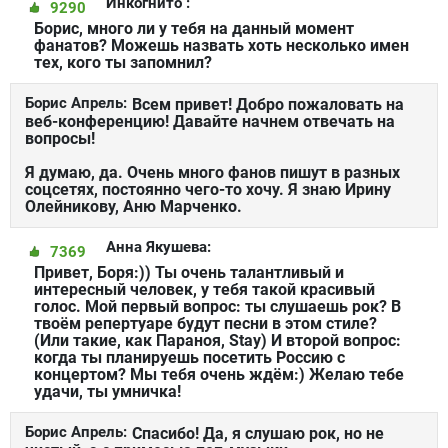
Инкогнито :
9290
Борис, много ли у тебя на данный момент
фанатов? Можешь назвать хоть несколько имен
тех, кого ты запомнил?
Борис Апрель:
Всем привет! Добро пожаловать на
веб-конференцию! Давайте начнем отвечать на
вопросы!
Я думаю, да. Очень много фанов пишут в разных
соцсетях, постоянно чего-то хочу. Я знаю Ирину
Олейникову, Аню Марченко.
Анна Якушева:
7369
Привет, Боря:)) Ты очень талантливый и
интересный человек, у тебя такой красивый
голос. Мой первый вопрос: ты слушаешь рок? В
твоём репертуаре будут песни в этом стиле?
(Или такие, как Параноя, Stay) И второй вопрос:
когда ты планируешь посетить Россию с
концертом? Мы тебя очень ждём:) Желаю тебе
удачи, ты умничка!
Борис Апрель:
Спасибо! Да, я слушаю рок, но не