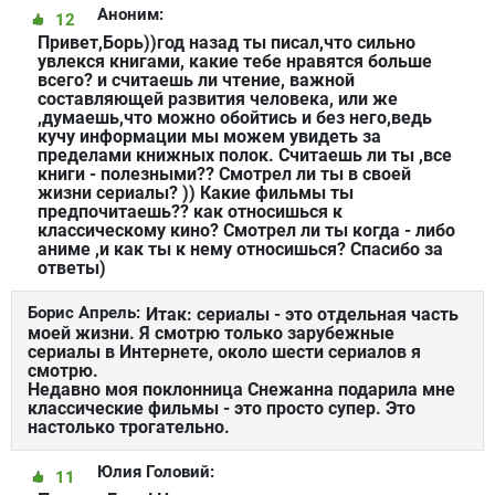
Аноним:
12
Привет,Борь))год назад ты писал,что сильно
увлекся книгами, какие тебе нравятся больше
всего? и считаешь ли чтение, важной
составляющей развития человека, или же
,думаешь,что можно обойтись и без него,ведь
кучу информации мы можем увидеть за
пределами книжных полок. Считаешь ли ты ,все
книги - полезными?? Смотрел ли ты в своей
жизни сериалы? )) Какие фильмы ты
предпочитаешь?? как относишься к
классическому кино? Смотрел ли ты когда - либо
аниме ,и как ты к нему относишься? Спасибо за
ответы)
Борис Апрель:
Итак: сериалы - это отдельная часть
моей жизни. Я смотрю только зарубежные
сериалы в Интернете, около шести сериалов я
смотрю.
Недавно моя поклонница Снежанна подарила мне
классические фильмы - это просто супер. Это
настолько трогательно.
Юлия Головий:
11