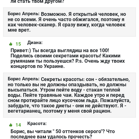
ли стать твом другом?
Борис Апрель:
Возможно. Я открытый человек, но
не со всеми. Я очень часто обжигался, поэтому я
как человек-сканер. Я сразу вижу, когда человек
мне врет.
Диана:
15
Привет:) Ты всегда выглядиш на все 100!
Поделись своими секретами красоты! Какими
румянами ты пользуешся? P.s. Очень жду твоих
концертов по Украине.
Борис Апрель:
Секреты красоты: сон - обязательно,
но только вы не должны опаздывать, но должны
высыпаться. Утром пейте воду - стакан теплой
воды. Пейте травяные чаи. Каждое утро и перед
сном протирайте лицо кусочком льда. Пожалуйста,
забудьте, что такое диеты - они не действуют. Я -
вегетарианец, поэтому у меня свой рацион.
Красота:
14
Борис, вы читали " 50 оттенков серого"? Что
последнее вам удалось прочесть?