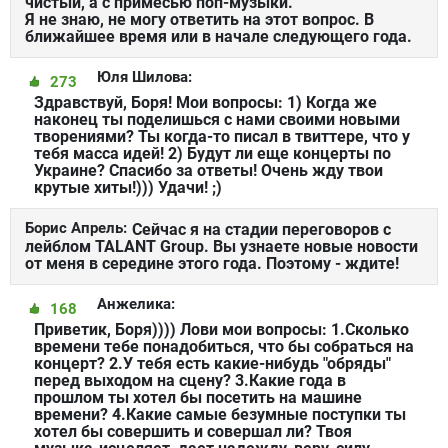
чистый, а с примесью поп-музыки.
Я не знаю, не могу ответить на этот вопрос. В
ближайшее время или в начале следующего года.
Юля Шилова:
273
Здравствуй, Боря! Мои вопросы: 1) Когда же
наконец ты поделишься с нами своими новыми
творениями? Ты когда-то писал в твиттере, что у
тебя масса идей! 2) Будут ли еще концерты по
Украине? Спасибо за ответы! Очень жду твои
крутые хиты!))) Удачи! ;)
Борис Апрель:
Сейчас я на стадии переговоров с
лейблом TALANT Group. Вы узнаете новые новости
от меня в середине этого года. Поэтому - ждите!
Анжелика:
168
Приветик, Боря)))) Лови мои вопросы: 1.Сколько
времени тебе понадобиться, что бы собраться на
концерт? 2.У тебя есть какие-нибудь "обряды"
перед выходом на сцену? 3.Какие года в
прошлом ты хотел бы посетить на машине
времени? 4.Какие самые безумные поступки ты
хотел бы совершить и совершал ли? Твоя