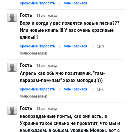
Прокомментировать
Мне нравится
Гость
13 лет
назад
Боря а когда у вас появятся новые песни???
Или новые клипы!!! У вас очень красивые
клипы!!!
Прокомментировать
Мне нравится
(
2
пользователям
)
Гость
13 лет
назад
Апрель как обычно позитивчик, "там-
парарам-пам-пам" хахах молодец!)))
Прокомментировать
Мне нравится
(
6
пользователям
)
Гость
13 лет
назад
неоправданные понты, как они есть. в
Украине такое сильно не прокатит, что мы и
наблюдаем. в общем, уровень Монры. вот с