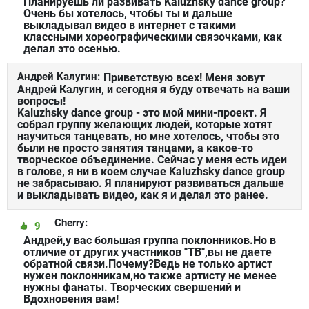
Планируешь ли развивать Kaluzhsky dance group?
Очень бы хотелось, чтобы ты и дальше
выкладывал видео в интернет с такими
классными хореографическими связочками, как
делал это осенью.
Андрей Калугин:
Приветствую всех! Меня зовут
Андрей Калугин, и сегодня я буду отвечать на ваши
вопросы!
Kaluzhsky dance group - это мой мини-проект. Я
собрал группу желающих людей, которые хотят
научиться танцевать, но мне хотелось, чтобы это
были не просто занятия танцами, а какое-то
творческое объединение. Сейчас у меня есть идеи
в голове, я ни в коем случае Kaluzhsky dance group
не забрасываю. Я планируют развиваться дальше
и выкладывать видео, как я и делал это ранее.
Cherry:
9
Андрей,у вас большая группа поклонников.Но в
отличие от других участников "ТВ",вы не даете
обратной связи.Почему?Ведь не только артист
нужен поклонникам,но также артисту не менее
нужны фанаты. Творческих свершений и
Вдохновения вам!