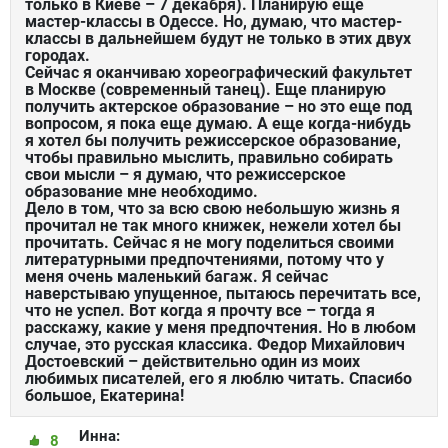
только в Киеве – 7 декабря). Планирую еще
мастер-классы в Одессе. Но, думаю, что мастер-
классы в дальнейшем будут не только в этих двух
городах.
Сейчас я оканчиваю хореографический факультет
в Москве (современный танец). Еще планирую
получить актерское образование – но это еще под
вопросом, я пока еще думаю. А еще когда-нибудь
я хотел бы получить режиссерское образование,
чтобы правильно мыслить, правильно собирать
свои мысли – я думаю, что режиссерское
образование мне необходимо.
Дело в том, что за всю свою небольшую жизнь я
прочитал не так много книжек, нежели хотел бы
прочитать. Сейчас я не могу поделиться своими
литературными предпочтениями, потому что у
меня очень маленький багаж. Я сейчас
наверстываю упущенное, пытаюсь перечитать все,
что не успел. Вот когда я прочту все – тогда я
расскажу, какие у меня предпочтения. Но в любом
случае, это русская классика. Федор Михайлович
Достоевский – действительно один из моих
любимых писателей, его я люблю читать. Спасибо
большое, Екатерина!
Инна:
8