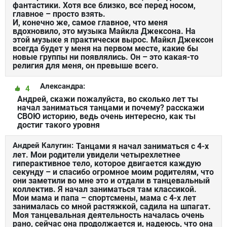
фантастики. Хотя все близко, все перед носом,
главное – просто взять.
И, конечно же, самое главное, что меня
вдохновило, это музыка Майкла Джексона. На
этой музыке я практически вырос. Майкл Джексон
всегда будет у меня на первом месте, какие бы
новые группы ни появлялись. Он – это какая-то
религия для меня, он превыше всего.
Александра:
4
Андрей, скажи пожалуйста, во сколько лет ты
начал заниматься танцами и почему? расскажи
СВОЮ историю, ведь очень интересно, как ты
достиг такого уровня
Андрей Калугин:
Танцами я начал заниматься с 4-х
лет. Мои родители увидели четырехлетнее
гиперактивное тело, которое двигается каждую
секунду – и спасибо огромное моим родителям, что
они заметили во мне это и отдали в танцевальный
коллектив. Я начал заниматься там классикой.
Мои мама и папа – спортсмены, мама с 4-х лет
занималась со мной растяжкой, садила на шпагат.
Моя танцевальная деятельность началась очень
рано, сейчас она продолжается и, надеюсь, что она