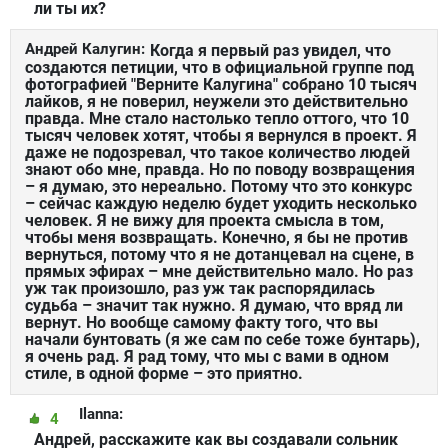
ли ты их?
Андрей Калугин:
Когда я первый раз увидел, что
создаются петиции, что в официальной группе под
фотографией "Верните Калугина" собрано 10 тысяч
лайков, я не поверил, неужели это действительно
правда. Мне стало настолько тепло оттого, что 10
тысяч человек хотят, чтобы я вернулся в проект. Я
даже не подозревал, что такое количество людей
знают обо мне, правда. Но по поводу возвращения
– я думаю, это нереально. Потому что это конкурс
– сейчас каждую неделю будет уходить несколько
человек. Я не вижу для проекта смысла в том,
чтобы меня возвращать. Конечно, я бы не против
вернуться, потому что я не дотанцевал на сцене, в
прямых эфирах – мне действительно мало. Но раз
уж так произошло, раз уж так распорядилась
судьба – значит так нужно. Я думаю, что вряд ли
вернут. Но вообще самому факту того, что вы
начали бунтовать (я же сам по себе тоже бунтарь),
я очень рад. Я рад тому, что мы с вами в одном
стиле, в одной форме – это приятно.
Ilanna:
4
Андрей, расскажите как вы создавали сольник