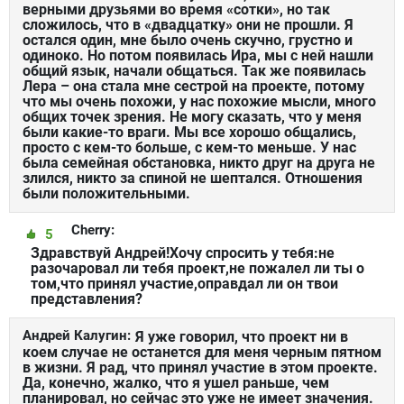
верными друзьями во время «сотки», но так
сложилось, что в «двадцатку» они не прошли. Я
остался один, мне было очень скучно, грустно и
одиноко. Но потом появилась Ира, мы с ней нашли
общий язык, начали общаться. Так же появилась
Лера – она стала мне сестрой на проекте, потому
что мы очень похожи, у нас похожие мысли, много
общих точек зрения. Не могу сказать, что у меня
были какие-то враги. Мы все хорошо общались,
просто с кем-то больше, с кем-то меньше. У нас
была семейная обстановка, никто друг на друга не
злился, никто за спиной не шептался. Отношения
были положительными.
Cherry:
5
Здравствуй Андрей!Хочу спросить у тебя:не
разочаровал ли тебя проект,не пожалел ли ты о
том,что принял участие,оправдал ли он твои
представления?
Андрей Калугин:
Я уже говорил, что проект ни в
коем случае не останется для меня черным пятном
в жизни. Я рад, что принял участие в этом проекте.
Да, конечно, жалко, что я ушел раньше, чем
планировал, но сейчас это уже не имеет значения.