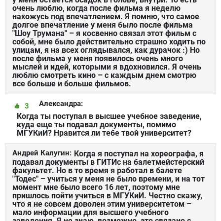
очень люблю, когда после фильма я неделю
нахожусь под впечатлением. Я помню, что самое
долгое впечатление у меня было после фильма
"Шоу Трумана" – я косвенно связал этот фильм с
собой, мне было действительно страшно ходить по
улицам, я на всех оглядывался, как дурачок :) Но
после фильма у меня появилось очень много
мыслей и идей, которыми я вдохновился. Я очень
люблю смотреть кино – с каждым днем смотрю
все больше и больше фильмов.
Александра:
3
Когда ты поступал в высшее учебное заведение,
куда еще ты подавал документы, помимо
МГУКиИ? Нравится ли тебе твой университет?
Андрей Калугин:
Когда я поступал на хореографа, я
подавал документы в ГИТИс на балетмейстерский
факультет. Но в то время я работал в балете
"Тодес" – учиться у меня не было времени, и на тот
момент мне было всего 16 лет, поэтому мне
пришлось пойти учиться в МГУКиИ. Честно скажу,
что я не совсем доволен этим университетом –
мало информации для высшего учебного
заведения. Я не знаю, возможно, это связано с