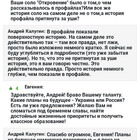
Ваше соло "Откровение" было о том,о чем
рассказывалось в профайлах?Или все же
история соло на самом деле не о том,а история
профайла притянута за уши?
Андрей Калугин:
В профайле показали
поверхностную историю. На самом деле это
действительно так – там все правда, нет лжи,
просто было изложено немного кратко. Я сейчас не
буду углубляться в подробности (это уже забытая
история). Но то, что это не притянутая за уши
история, это я вам говорю честно. Это
действительно правда. Просто история немного
глубже, чем показали в профайле.
Евгения:
4
Здравствуйте, Андрей! Браво Вашему таланту.
Какие планы на будущее - Украина или Россия?
Есть ли уже предложения? Желаю Вам не
сломаться под бременем славы, найти
достойные жизненные приоритеты и получить
классное образование!
Андрей Калугин:
Спасибо огромное, Евгения! Планы
на будущее немножко рассеянные – я пока не