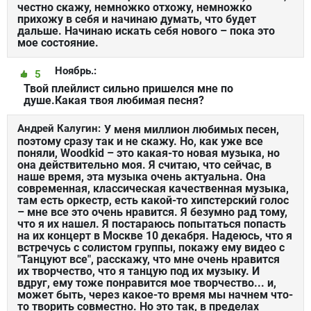
честно скажу, немножко отхожу, немножко
прихожу в себя и начинаю думать, что будет
дальше. Начинаю искать себя нового – пока это
мое состояние.
Ноябрь.:
5
Твой плейлист сильно пришелся мне по
душе.Какая твоя любимая песня?
Андрей Калугин:
У меня миллион любимых песен,
поэтому сразу так и не скажу. Но, как уже все
поняли, Woodkid – это какая-то новая музыка, но
она действительно моя. Я считаю, что сейчас, в
наше время, эта музыка очень актуальна. Она
современная, классическая качественная музыка,
там есть оркестр, есть какой-то хипстерский голос
– мне все это очень нравится. Я безумно рад тому,
что я их нашел. Я постараюсь попытаться попасть
на их концерт в Москве 10 декабря. Надеюсь, что я
встречусь с солистом группы, покажу ему видео с
"Танцуют все", расскажу, что мне очень нравится
их творчество, что я танцую под их музыку. И
вдруг, ему тоже понравится мое творчество... и,
может быть, через какое-то время мы начнем что-
то творить совместно. Но это так, в пределах