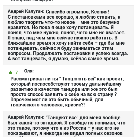
Андрей Калугин:
Спасибо огромное, Ксения!
С постановками все хорошо, я люблю ставить, я
люблю творить что-то новое – мне это безумно
нравится. Но пока я еще хочу потанцевать. Я
понял, что мне нужно, понял, чего мне не хватает.
Я знаю, над чем мне сейчас нужно работать. В
ближайшее время я хочу найти себя – где бы мне
потанцевать, сейчас я буду заниматься этим
вопросом. Продолжать постановки я успею всегда.
А вот танцевать, я думаю, сейчас самое время.
Оля:
7
Рассматривал ли ты " Танцюють всі" как проект,
который поспособствуют твоему дальнейшему
развитию в качестве танцора или же это был
просто способ заявить о себе на всю страну ?
Впрочем мог ли это быть обычный, для
творческого человека, кризис?!
Андрей Калугин:
"Танцуют все" для меня вообще
был какой-то загадкой. Я вообще не понимал, что
это такое, потому что я из России – у нас его не
показывают, я никогда не видел полных сезонов