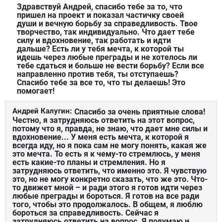
Здравствуй Андрей, спасибо тебе за то, что
пришел на проект и показал частичку своей
души и вечную борьбу за справедливость. Твое
творчество, так индивидуально. Что дает тебе
силу и вдохновение, так работать и идти
дальше? Есть ли у тебя мечта, к которой ты
идешь через любые преграды и не хотелось ли
тебе сдаться и больше не вести борьбу? Если все
направленно против тебя, ты отступаешь?
Спасибо тебе за все то, что ты делаешь! Это
помогает!
Андрей Калугин:
Спасибо за очень приятные слова!
Честно, я затрудняюсь ответить на этот вопрос,
потому что я, правда, не знаю, что дает мне силы и
вдохновение... У меня есть мечта, к которой я
всегда иду, но я пока сам не могу понять, какая же
это мечта. То есть я к чему-то стремлюсь, у меня
есть какие-то планы и стремления. Но я
затрудняюсь ответить, что именно это. Я чувствую
это, но не могу конкретно сказать, что же это. Что-
то движет мной – и ради этого я готов идти через
любые преграды и бороться. Я готов на все ради
того, чтобы это продолжалось. В общем, я люблю
бороться за справедливость. Сейчас я
затрудняюсь ответить на вопрос. Я подумаю и