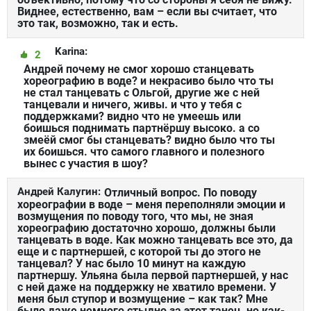
Виднее, естественно, вам – если вы считает, что
это так, возможно, так и есть.
Karina:
2
Андрей почему не смог хорошо станцевать
хореографию в воде? и некрасиво было что ты
не стал танцевать с Ольгой, другие же с ней
танцевали и ничего, живы. и что у тебя с
поддержками? видно что не умеешь или
боишься поднимать партнёршу высоко. а со
змеёй смог бы станцевать? видно было что ты
их боишься. что самого главного и полезного
вынес с участия в шоу?
Андрей Калугин:
Отличный вопрос. По поводу
хореографии в воде – меня переполняли эмоции и
возмущения по поводу того, что мы, не зная
хореографию достаточно хорошо, должны были
танцевать в воде. Как можно танцевать все это, да
еще и с партнершей, с которой ты до этого не
танцевал? У нас было 10 минут на каждую
партнершу. Ульяна была первой партнершей, у нас
с ней даже на поддержку не хватило времени. У
меня был ступор и возмущение – как так? Мне
было даже немного стыдно за этот танец, но как-