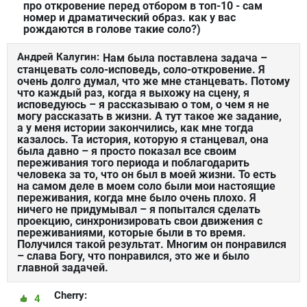
про откровение перед отбором в топ-10 - сам
номер и драматический образ. как у вас
рождаются в голове такие соло?)
Андрей Калугин:
Нам была поставлена задача –
станцевать соло-исповедь, соло-откровение. Я
очень долго думал, что же мне станцевать. Потому
что каждый раз, когда я выхожу на сцену, я
исповедуюсь – я рассказываю о том, о чем я не
могу рассказать в жизни. А тут такое же задание,
а у меня истории закончились, как мне тогда
казалось. Та история, которую я станцевал, она
была давно – я просто показал все своим
переживания того периода и поблагодарить
человека за то, что он был в моей жизни. То есть
на самом деле в моем соло были мои настоящие
переживания, когда мне было очень плохо. Я
ничего не придумывал – я попытался сделать
проекцию, синхронизировать свои движения с
переживаниями, которые были в то время.
Получился такой результат. Многим он понравился
– слава Богу, что понравился, это же и было
главной задачей.
Cherry:
4