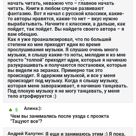
начать читать, неважно что – главное начать
читать. Книги в любом случае развивают
фантазию. Вот я начал с русской классики, какие-
то авторы нравятся, какие-то нет – вкус нужно
вырабатывать. Начните с классики, а дальше, как
пойдет, так пойдет. Вы найдете своего автора – я
вам обещаю.
Как я уже проанализировал, что по большей
степени ко мне приходят идеи во время
прослушивания музыки. Я слушаю очень много
музыки, я слышу какие-то ноты, мелодии и ко мне
просто "толпой" приходят идеи, которые я начинаю
разукрашивать и получаются постановки, которые
вы видели на экранах. Примерно так это
происходит. Я одержим музыкой, и все у меня
происходит под музыку. Когда я слышу музыку,
которая мене завораживает, я начинаю танцевать.
Под плохую музыку я не могу танцевать, у меня
тело атрофируется :)
Алина:):
5
Чем вы занимались после ухода с проэкта
"Тацуют все"?
Андрей Калугин:
Я еще и занимаюсь этим :) Я пока,