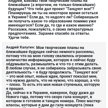
Андрей, каковы твои творческие планы на
ближайшее (а впрочем, не только ближайшее)
будущее? Что тебе дал проект "Танцуют все!"?
Планируешь ли ты на некоторое время остаться
в Украине? Если да, то надолго ли? Собираешься
ли получать какое-то образование помимо уже
имеющегося? Если да, то где и какое именно?
Расскажи, пожалуйста, о своих литературных
предпочтениях. Заранее спасибо за ответы.
Удачи тебе.
Андрей Калугин:
Мои творческие планы на
ближайшее будущее сейчас немного рассеяны,
потому что на мою голову свалилось огромное
количество информации, которую я сейчас буду
обдумывать, размышлять и что-то с этим делать.
В любом случае, я не собираюсь забрасывать свою
деятельность – я буду продолжать. "Танцуют все"
– это мой опыт, новые идеи, проект показал мне,
что нужно делать, что не нужно, что хорошо, а что
– плохо. То есть это моя новая ступенька, которую
я прошел.
Да, сейчас я в Украине, наверное, буду даже до
Нового года, потому что скоро гала-концерт, в
котором я готовлю и танцую номера. Плюс мастер-
классы, которые я дам до гала-концерта (пока