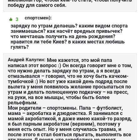
победу для самого себя.
спортсмен):
3
зарядку по утрам делаешь? каким видом спорта
занимаешься? как насчёт вредных привычек?
что мечтаешь получить на день рождения?
нравится ли тебе Киев? в каких местах любишь
гулять?
Андрей Калугин:
Мне кажется, это мой папа
написал этот вопрос :) Он всегда говорит мне о том,
что нужно делать зарядку по утрам, а я всегда
отмазывался – говорил, что не хочу быть качком-
тумбочкой :) Но вот уже какой день подряд после
вылета у меня появилось желание просыпаться по
утрам и делать полноценную подкачку – на пресс,
на руки, на все мышцы, чтобы быть более
рельефным.
Мои родители – спортсмены. Папа – футболист,
мама – акробатка и дзюдоистка. Я занимался с
мамой акробатикой, я даже имею какой-то разряд,
я был парным акробатом (верхним), поэтому у
меня есть опыт. Но у меня случилась травма, и
после этого я стал бояться прыгать, выполнять все
эти трюки. Я понял, что акробатика не имеет