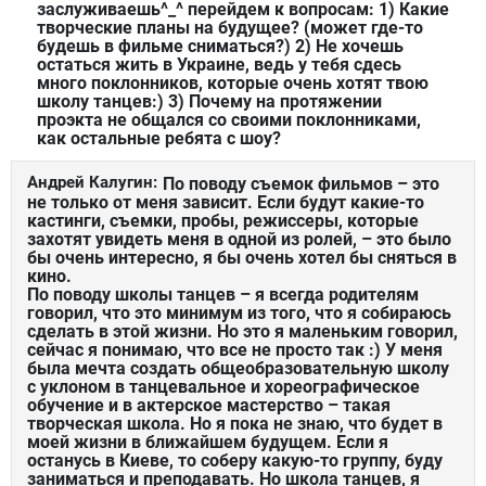
заслуживаешь^_^ перейдем к вопросам: 1) Какие
творческие планы на будущее? (может где-то
будешь в фильме сниматься?) 2) Не хочешь
остаться жить в Украине, ведь у тебя сдесь
много поклонников, которые очень хотят твою
школу танцев:) 3) Почему на протяжении
проэкта не общался со своими поклонниками,
как остальные ребята с шоу?
Андрей Калугин:
По поводу съемок фильмов – это
не только от меня зависит. Если будут какие-то
кастинги, съемки, пробы, режиссеры, которые
захотят увидеть меня в одной из ролей, – это было
бы очень интересно, я бы очень хотел бы сняться в
кино.
По поводу школы танцев – я всегда родителям
говорил, что это минимум из того, что я собираюсь
сделать в этой жизни. Но это я маленьким говорил,
сейчас я понимаю, что все не просто так :) У меня
была мечта создать общеобразовательную школу
с уклоном в танцевальное и хореографическое
обучение и в актерское мастерство – такая
творческая школа. Но я пока не знаю, что будет в
моей жизни в ближайшем будущем. Если я
останусь в Киеве, то соберу какую-то группу, буду
заниматься и преподавать. Но школа танцев, я