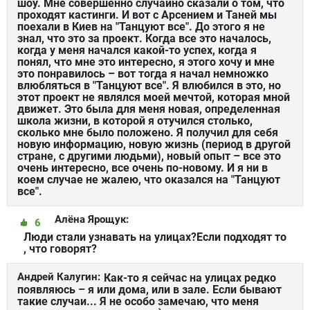
шоу. Мне совершенно случайно сказали о том, что
проходят кастинги. И вот с Арсением и Таней мы
поехали в Киев на "Танцуют все". До этого я не
знал, что это за проект. Когда все это началось,
когда у меня начался какой-то успех, когда я
понял, что мне это интересно, я этого хочу и мне
это понравилось – вот тогда я начал немножко
влюбляться в "Танцуют все". Я влюбился в это, но
этот проект не являлся моей мечтой, которая мной
движет. Это была для меня новая, определенная
школа жизни, в которой я отучился столько,
сколько мне было положено. Я получил для себя
новую информацию, новую жизнь (период в другой
стране, с другими людьми), новый опыт – все это
очень интересно, все очень по-новому. И я ни в
коем случае не жалею, что оказался на "Танцуют
все".
Алёна Ярощук:
6
Люди стали узнавать на улицах?Если подходят то
, что говорят?
Андрей Калугин:
Как-то я сейчас на улицах редко
появляюсь – я или дома, или в зале. Если бывают
такие случаи... Я не особо замечаю, что меня