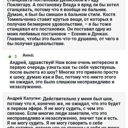
Поклитару. А постановку Влада я вряд ли бы хотел
станцевать, потому что я вообще не бальник.
Думаю, я был бы смешон в бальном стиле. Костя
Томильченко ставит крутые вещи, от которых я
получаю безмерное удовольствие, – я бы тоже
станцевал его постановки. Он поставил одну из
моих любимых постановок – Есенин и Дункан.
Главное, чтобы это было что-то душевно, от чего я
бы получил удовольствие.
Анна:
3
Андрей, здравствуй! Нам всем очень интересно в
первую очередь узнать:как ты себя чувствуешь
после вылета из шоу? Многих это привело просто
к шоку, думаю как и Вас, потому что никто этого
не ожидал, это было слишком несправедливо и
незаслуженно.
Андрей Калугин:
Действительно у меня был шок,
потому что я, конечно же, не ожидал, что это будет
в первом эфире. Я не могу судить, с чем это
связано. Если многие люди заметили, что это
несправедливо и незаслуженно, значит так и есть.
Я не могу судить. Я не могу говорить о себе
объективно, потому что со стороны я себя не вижу.