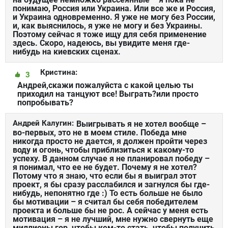
понимаю, Россия или Украина. Или все же и Россия,
и Украина одновременно. Я уже не могу без России,
и, как выяснилось, я уже не могу и без Украины.
Поэтому сейчас я тоже ищу для себя применение
здесь. Скоро, надеюсь, вы увидите меня где-
нибудь на киевских сценах.
Кристина:
3
Андрей,скажи пожалуйста с какой целью ты
приходил на танцуют все! Выграть?или просто
попробывать?
Андрей Калугин:
Выигрывать я не хотел вообще –
во-первых, это не в моем стиле. Победа мне
никогда просто не дается, я должен пройти через
воду и огонь, чтобы приблизиться к какому-то
успеху. В данном случае я не планировал победу –
я понимал, что ее не будет. Почему я не хотел?
Потому что я знаю, что если бы я выиграл этот
проект, я бы сразу расслабился и загнулся бы где-
нибудь, непонятно где :) То есть больше не было
бы мотивации – я считал бы себя победителем
проекта и больше бы не рос. А сейчас у меня есть
мотивация – я не лучший, мне нужно свернуть еще
миллионы гор, чтобы кем-то стать, чтобы получить