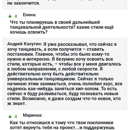
не закончится.
Елена:
4
Что ты планируешь в своей дальнейшей
танцевальной деятельности? какие стили ещё
хочешь освоить?
Андрей Калугин:
Я уже рассказывал, что сейчас я
хочу танцевать, а если получится – ставить
постановки. Главное, чтобы это было кому-то
нужно и интересно. Я безумно хочу освоить все
стили, которые есть, – чтобы все у меня двигалось
в любом направлении, с любой скорости. Я
действительно хочу быть действительно
универсальным танцовщиком. Сейчас я только
начинаю этим заниматься, очень полюбил хаус, все
надеюсь как-нибудь заняться хип-хопом. То есть
сейчас я буду развиваться, буду познавать новые
стили. Возможно, я даже создам что-то новое, кто
ж знает.
Маринка:
4
Как ты относишся к тому что твои поклонники
хотят вернуть тебя на проект...и поддержуешь