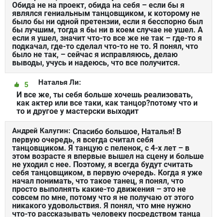
Обида не на проект, обида на себя – если бы я
являлся гениальным танцовщиком, к которому не
было бы ни одной претензии, если я бесспорно был
бы лучшим, тогда я бы ни в коем случае не ушел. А
если я ушел, значит что-то все же не так – где-то я
подкачал, где-то сделал что-то не то. Я понял, что
было не так, – сейчас я исправляюсь, делаю
выводы, учусь и надеюсь, что все получится.
Наталья Ли:
5
И все же, ты себя больше хочешь реализовать,
как актер или все таки, как танцор?потому что и
то и другое у мастерски выходит
Андрей Калугин:
Спасибо большое, Наталья! В
первую очередь, я всегда считал себя
танцовщиком. Я танцую с пеленок, с 4-х лет – в
этом возрасте я впервые вышел на сцену и больше
не уходил с нее. Поэтому, я всегда будут считать
себя танцовщиком, в первую очередь. Когда я уже
начал понимать, что такое танец, я понял, что
просто выполнять какие-то движения – это не
совсем по мне, потому что я не получаю от этого
никакого удовольствия. Я понял, что мне нужно
что-то рассказывать человеку посредством танца