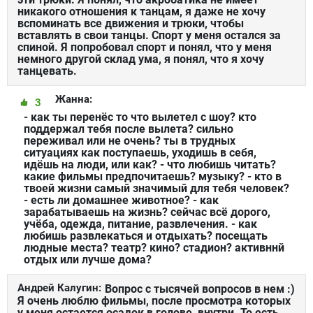
никакого отношения к танцам, я даже не хочу
вспоминать все движения и трюки, чтобы
вставлять в свои танцы. Спорт у меня остался за
спиной. Я попробовал спорт и понял, что у меня
немного другой склад ума, я понял, что я хочу
танцевать.
Жанна:
3
- как ты перенёс то что вылетел с шоу? кто
поддержал тебя после вылета? сильно
переживал или не очень? ты в трудных
ситуациях как поступаешь, уходишь в себя,
идёшь на люди, или как? - что любишь читать?
какие фильмы предпочитаешь? музыку? - кто в
твоей жизни самый значимый для тебя человек?
- есть ли домашнее животное? - как
зарабатываешь на жизнь? сейчас всё дорого,
учёба, одежда, питание, развлечения. - как
любишь развлекаться и отдыхать? посещать
людные места? театр? кино? стадион? активннй
отдых или лучше дома?
Андрей Калугин:
Вопрос с тысячей вопросов в нем :)
Я очень люблю фильмы, после просмотра которых
у меня остается осадок в голове, внутри. То есть