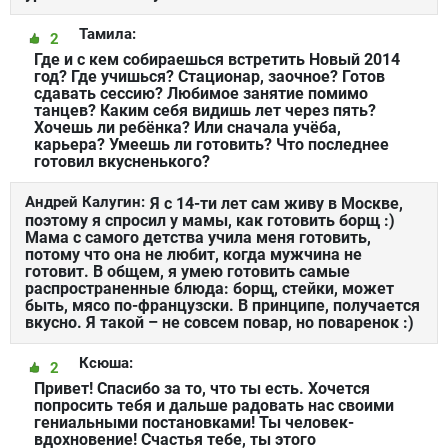
Тамила:
2
Где и с кем собираешься встретить Новый 2014
год? Где учишься? Стационар, заочное? Готов
сдавать сессию? Любимое занятие помимо
танцев? Каким себя видишь лет через пять?
Хочешь ли ребёнка? Или сначала учёба,
карьера? Умеешь ли готовить? Что последнее
готовил вкусненького?
Андрей Калугин:
Я с 14-ти лет сам живу в Москве,
поэтому я спросил у мамы, как готовить борщ :)
Мама с самого детства учила меня готовить,
потому что она не любит, когда мужчина не
готовит. В общем, я умею готовить самые
распространенные блюда: борщ, стейки, может
быть, мясо по-французски. В принципе, получается
вкусно. Я такой – не совсем повар, но поваренок :)
Ксюша:
2
Привет! Спасибо за то, что ты есть. Хочется
попросить тебя и дальше радовать нас своими
гениальными постановками! Ты человек-
вдохновение! Счастья тебе, ты этого