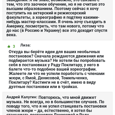
тем, что это заочное обучение, но я не считаю это
высшим образованием. Поэтому сейчас я хочу
поступить на актерский и режиссерский
факультеты, а хореографию я подтяну какими-
нибудь мастер-классами. Я очень хочу съездить в
Америку, посмотреть, что там нового, потому что
до нас (в Россию и Украину) все это доходит спустя
века.
Лиза:
3
Откуда вы берёте идеи для ваших необычных
постановок? Сначала рождаются движения или
подбирается музыка? Не хотели бы попробовать
себя в постановках у Раду Поклитару, у него в
балете что-то подобное вашей хореографии.
Жалеете ли что не успели поработать с членами
жюри, с Ямой, Денисовой, Томильченко,
Поклитару? Кастинги не в счёт, имею в виду
дуэтные постановки или в тройках.
Андрей Калугин:
Повторюсь, что мной движет
музыка. Не всегда, но в большинстве случаев. По
поводу того, что я не успел станцевать постановки
членов жюри – да, естественно, я хотел бы
станцевать постановки Денисовой и Раду