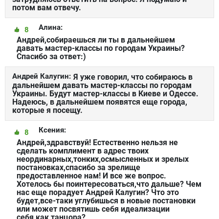
потом вам отвечу.
Алина:
8
Андрей,собираешься ли ты в дальнейшем
давать мастер-классы по городам Украины?
Спасибо за ответ:)
Андрей Калугин:
Я уже говорил, что собираюсь в
дальнейшем давать мастер-классы по городам
Украины. Будут мастер-классы в Киеве и Одессе.
Надеюсь, в дальнейшем появятся еще города,
которые я посещу.
Ксения:
8
Андрей,здравствуй! Естественно нельзя не
сделать комплимент в адрес твоих
неординарных,тонких,осмысленных и зрелых
постановках,спасибо за зрелище
предоставленное нам! И все же вопрос.
Хотелось бы поинтересоваться,что дальше? Чем
нас еще порадует Андрей Калугин? Что это
будет,все-таки углубишься в новые постановки
или может посвятишь себя идеализации
себя,как танцора?