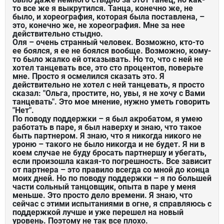
то все же я выкрутился. Танца, конечно же, не
было, и хореография, которая была поставлена, –
это, конечно же, не хореография. Мне за нее
действительно стыдно.
Оля – очень странный человек. Возможно, кто-то
ее боялся, я ее не боялся вообще. Возможно, кому-
то было жалко ей отказывать. Но то, что с ней не
хотел танцевать все, это сто процентов, поверьте
мне. Просто я осмелился сказать это. Я
действительно не хотел с ней танцевать, я просто
сказал: "Ольга, простите, но, увы, я не хочу с Вами
танцевать". Это мое мнение, нужно уметь говорить
"Нет".
По поводу поддержки – я был акробатом, я умею
работать в паре, я был наверху и знаю, что такое
быть партнером. Я знаю, что я никогда никого не
уроню – такого не было никогда и не будет. Я ни в
коем случае не буду бросать партнершу и убегать,
если произошла какая-то погрешность. Все зависит
от партнера – это правило всегда со мной до конца
моих дней. Но по поводу поддержки – я по большей
части сольный танцовщик, опыта в паре у меня
меньше. Это просто дело времени. Я знаю, что
сейчас с этими испытаниями в огне, я справляюсь с
поддержкой лучше и уже перешел на новый
уровень. Поэтому не так все плохо.