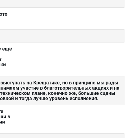
 это
е ещё
к
дки
т выступать на Крещатике, но в принципе мы рады
нимаем участие в благотворительных акциях и на
 техническом плане, конечно же, большие сцены
овкой и тогда лучше уровень исполнения.
те
ки в
ии