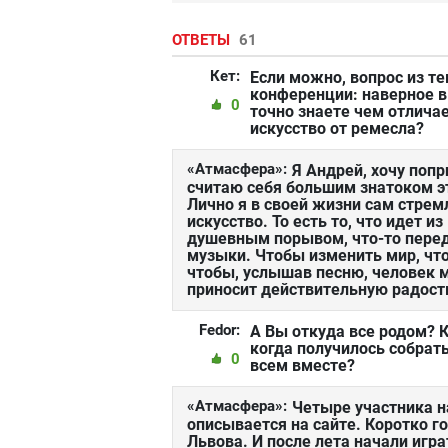
ОТВЕТЫ
61
Кет:
Если можно, вопрос из т
конференции: наверное 
0
точно знаете чем отлича
искусство от ремесла?
«Атмасфера»:
Я Андрей, хочу попр
считаю себя большим знатоком эт
Лично я в своей жизни сам стрем
искусство. То есть то, что идет и
душевным порывом, что-то переда
музыки. Чтобы изменить мир, чт
чтобы, услышав песню, человек м
приносит действительную радость
Fedor:
А Вы откуда все родом? К
когда получилось собрат
0
всем вместе?
«Атмасфера»:
Четыре участника н
описывается на сайте. Коротко го
Львова. И после лета начали игра