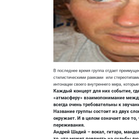
В последнее время группа отдает преимущес
стилистическими рамками или стереотипами
интонации своего внутреннего мира, которые
Каждый концерт для них событие, гд
«атмасферу» взаимопонимание между
всегда очень требовательны к звучан
Название группы состоит из двух слов:
окружает. И в целом означает все то,
переживания.
Андрей Шадий – вокал, гитара, мандо
то, что может повлиять на судьбы лю