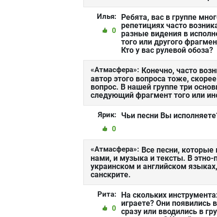
Илья:
Ребята, вас в группе мног
репетициях часто возник
0
разные видения в исполн
того или другого фрагме
Кто у вас рулевой обоза?
«Атмасфера»:
Конечно, часто воз
автор этого вопроса тоже, скорее
вопрос. В нашей группе три основ
следующий фрагмент того или ин
Ярик:
Чьи песни Вы исполняете
0
«Атмасфера»:
Все песни, которые
нами, и музыка и тексты. В этно
украинском и английском языках,
санскрите.
Рита:
На скольких инструмента
играете? Они появились 
0
сразу или вводились в гр