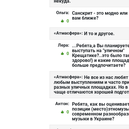
некуда.
Ольга:
Санскрит - это модно или
вам ближе?
0
«Атмасфера»:
И то и другое.
Лера:
...Ребята,а Вы планирует
выступать на "уличном"
0
Крещатике?..это было та
здорово!) и какие площа
больше предпочитаете?
«Атмасфера»:
Не все из нас любя
любым выступлениям и часто при
разных уличных площадках. Но в
чаще отличаются хорошей подгот
Антон:
Ребята, как вы оценивае
позиции (место)этномузы
0
современном разнообраз
музыки в Украине?