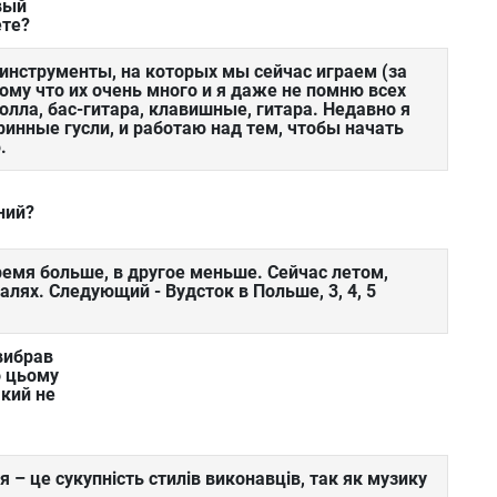
вый
ете?
 инструменты, на которых мы сейчас играем (за
му что их очень много и я даже не помню всех
олла, бас-гитара, клавишные, гитара. Недавно я
ринные гусли, и работаю над тем, чтобы начать
.
ний?
ремя больше, в другое меньше. Сейчас летом,
лях. Следующий - Вудсток в Польше, 3, 4, 5
 вибрав
о цьому
акий не
 – це сукупність стилів виконавців, так як музику