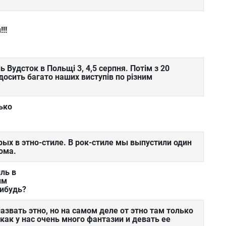
!!
 Вудсток в Польщі 3, 4,5 серпня. Потім з 20
досить багато наших виступів по різним
ько
орых в этно-стиле. В рок-стиле мы выпустили один
ома.
ль в
им
нибудь?
звать этно, но на самом деле от этно там только
как у нас очень много фантазии и девать ее