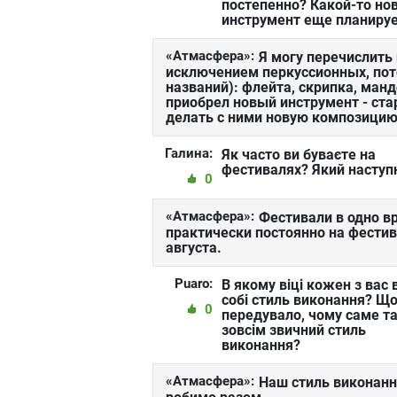
постепенно? Какой-то но
инструмент еще планиру
«Атмасфера»:
Я могу перечислить
исключением перкуссионных, пото
названий): флейта, скрипка, манд
приобрел новый инструмент - ста
делать с ними новую композицию
Галина:
Як часто ви буваєте на
фестивалях? Який наступ
0
«Атмасфера»:
Фестивали в одно в
практически постоянно на фестива
августа.
Puaro:
В якому віці кожен з вас
собі стиль виконання? Щ
0
передувало, чому саме т
зовсім звичний стиль
виконання?
«Атмасфера»:
Наш стиль виконання