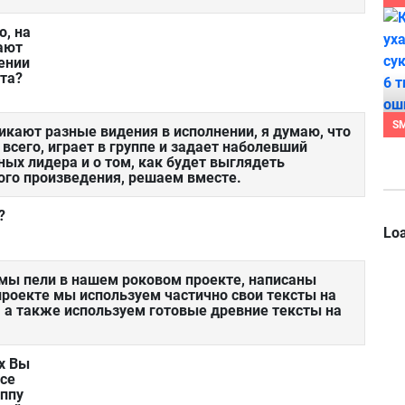
о, на
ают
ении
нта?
S
никают разные видения в исполнении, я думаю, что
 всего, играет в группе и задает наболевший
ных лидера и о том, как будет выглядеть
ого произведения, решаем вместе.
?
Loa
 мы пели в нашем роковом проекте, написаны
-проекте мы используем частично свои тексты на
 а также используем готовые древние тексты на
х Вы
все
уппу