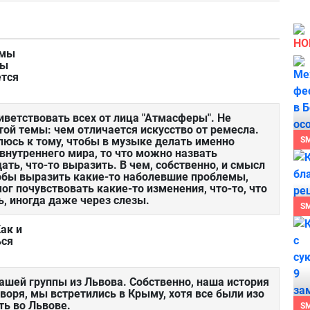
НО
емы
вы
ется
иветствовать всех от лица "Атмасферы". Не
ой темы: чем отличается искусство от ремесла.
люсь к тому, чтобы в музыке делать именно
S
з внутреннего мира, то что можно назвать
ть, что-то выразить. В чем, собственно, и смысл
обы выразить какие-то наболевшие проблемы,
ог почувствовать какие-то изменения, что-то, что
, иногда даже через слезы.
S
ак и
ься
ашей группы из Львова. Собственно, наша история
воря, мы встретились в Крыму, хотя все были изо
ть во Львове.
S