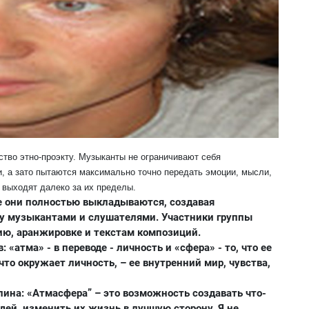
тво этно-проэкту. Музыканты не ограничивают себя
, а зато пытаются максимально точно передать эмоции, мысли,
 выходят далеко за их пределы.
е они полностью выкладываются, создавая
 музыкантами и слушателями. Участники группы
ию, аранжировке и текстам композиций.
 «атма» - в переводе - личность и «сфера» - то, что ее
 что окружает личность, – ее внутренний мир, чувства,
лина: «Атмасфера” – это возможность создавать что-
дей, изменить их жизнь в лучшую сторону. Я не