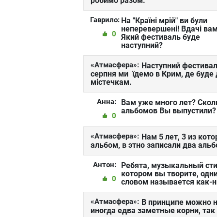
робимо разом.
Гаврило:
На "Країні мрій" ви були
неперевершені! Вдачі вам!
0
Який фестиваль буде
наступний?
«Атмасфера»:
Наступний фестиваль
серпня ми їдемо в Крим, де буде 
містечкам.
Анна:
Вам уже много лет? Скол
альбомов Вы выпустили?
0
«Атмасфера»:
Нам 5 лет, 3 из кот
альбом, в этно записали два альб
Антон:
Ребята, музыкальный сти
котором вы творите, одн
0
словом называется как-
«Атмасфера»:
В принципе можно на
иногда едва заметные корни, так 