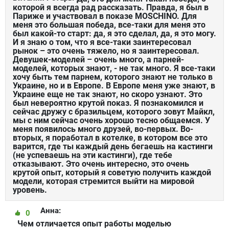
которой я всегда рад рассказать. Правда, я был в
Париже и участвовал в показе MOSCHINO. Для
меня это большая победа, все-таки для меня это
был какой-то старт: да, я это сделал, да, я это могу.
И я знаю о том, что я все-таки заинтересовал
рынок – это очень тяжело, но я заинтересовал.
Девушек-моделей – очень много, а парней-
моделей, которых знают, - не так много. Я все-таки
хочу быть тем парнем, которого знают не только в
Украине, но и в Европе. В Европе меня уже знают, в
Украине еще не так знают, но скоро узнают. Это
был невероятно крутой показ. Я познакомился и
сейчас дружу с бразильцем, которого зовут Майкл,
мы с ним сейчас очень хорошо тесно общаемся. У
меня появилось много друзей, во-первых. Во-
вторых, я поработал в котелке, в котором все это
варится, где ты каждый день бегаешь на кастинги
(не успеваешь на эти кастинги), где тебе
отказывают. Это очень интересно, это очень
крутой опыт, который я советую получить каждой
модели, которая стремится выйти на мировой
уровень.
Анна:
0
Чем отличается опыт работы моделью