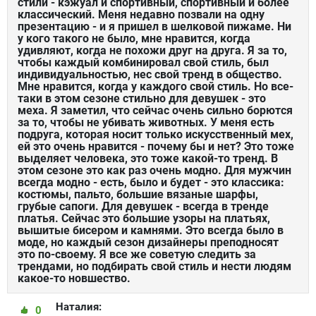
стили - кэжуал и спортивный, спортивный и более
классический. Меня недавно позвали на одну
презентацию - и я пришел в шелковой пижаме. Ни
у кого такого не было, мне нравится, когда
удивляют, когда не похожи друг на друга. Я за то,
чтобы каждый комбинировал свой стиль, был
индивидуальностью, нес свой тренд в общество.
Мне нравится, когда у каждого свой стиль. Но все-
таки в этом сезоне стильно для девушек - это
меха. Я заметил, что сейчас очень сильно борются
за то, чтобы не убивать животных. У меня есть
подруга, которая носит только искусственный мех,
ей это очень нравится - почему бы и нет? Это тоже
выделяет человека, это тоже какой-то тренд. В
этом сезоне это как раз очень модно. Для мужчин
всегда модно - есть, было и будет - это классика:
костюмы, пальто, большие вязаные шарфы,
грубые сапоги. Для девушек - всегда в тренде
платья. Сейчас это большие узоры на платьях,
вышитые бисером и камнями. Это всегда было в
моде, но каждый сезон дизайнеры преподносят
это по-своему. Я все же советую следить за
трендами, но подбирать свой стиль и нести людям
какое-то новшество.
Наталия:
0