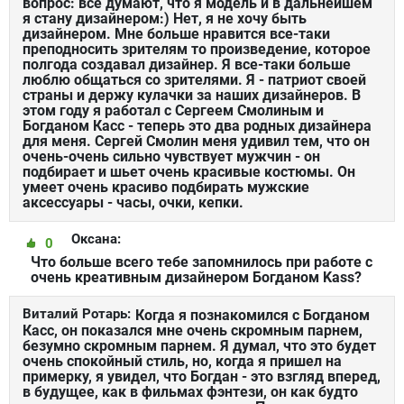
вопрос: все думают, что я модель и в дальнейшем
я стану дизайнером:) Нет, я не хочу быть
дизайнером. Мне больше нравится все-таки
преподносить зрителям то произведение, которое
полгода создавал дизайнер. Я все-таки больше
люблю общаться со зрителями. Я - патриот своей
страны и держу кулачки за наших дизайнеров. В
этом году я работал с Сергеем Смолиным и
Богданом Касс - теперь это два родных дизайнера
для меня. Сергей Смолин меня удивил тем, что он
очень-очень сильно чувствует мужчин - он
подбирает и шьет очень красивые костюмы. Он
умеет очень красиво подбирать мужские
аксессуары - часы, очки, кепки.
Оксана:
0
Что больше всего тебе запомнилось при работе с
очень креативным дизайнером Богданом Kass?
Виталий Ротарь:
Когда я познакомился с Богданом
Касс, он показался мне очень скромным парнем,
безумно скромным парнем. Я думал, что это будет
очень спокойный стиль, но, когда я пришел на
примерку, я увидел, что Богдан - это взгляд вперед,
в будущее, как в фильмах фэнтези, он как будто