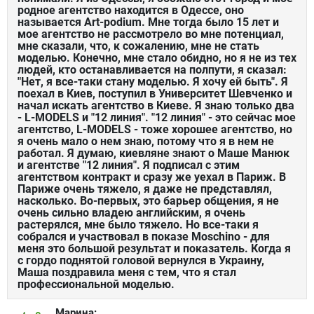
родное агентство находится в Одессе, оно
называется Art-podium. Мне тогда было 15 лет и
мое агентство не рассмотрело во мне потенциал,
мне сказали, что, к сожалению, мне не стать
моделью. Конечно, мне стало обидно, но я не из тех
людей, кто останавливается на полпути, я сказал:
"Нет, я все-таки стану моделью. Я хочу ей быть". Я
поехал в Киев, поступил в Университет Шевченко и
начал искать агентство в Киеве. Я знаю только два
- L-MODELS и "12 линия". "12 линия" - это сейчас мое
агентство, L-MODELS - тоже хорошее агентство, но
я очень мало о нем знаю, потому что я в нем не
работал. Я думаю, киевляне знают о Маше Манюк
и агентстве "12 линия". Я подписал с этим
агентством контракт и сразу же уехал в Париж. В
Париже очень тяжело, я даже не представлял,
насколько. Во-первых, это барьер общения, я не
очень сильно владею английским, я очень
растерялся, мне было тяжело. Но все-таки я
собрался и участвовал в показе Moschino - для
меня это большой результат и показатель. Когда я
с гордо поднятой головой вернулся в Украину,
Маша поздравила меня с тем, что я стал
профессиональной моделью.
Марина: