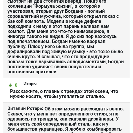
смотрит на два столетия вперед. Показ его
коллекции "Формула жизни", в которой я
участвовал, открыл друг Богдана - полный
сорокалетний мужчина, который открыл показ с
банкой компота. Модели в конце дефиле
подходили к нему и этот парень наливал нам
компот. Для меня это что-то неимоверное, я
никогда такого не видел. Я до сих пор нахожусь
под впечатлением. Богдан именно взорвал
публику. Плюс у него была группа, мы
дефилировали под живую музыку - это тоже было
очень круто. Я слышал, что его предыдущие
показы тоже взрывались аплодисментами, Богдан
постоянно удивляет своих покупателей и
постоянных зрителей.
Игорь:
0
Расскажите, о главных трендах этой осени, что
нужно носить, чтобы утепляться стильно.
Виталий Ротарь:
Об этом можно рассуждать вечно.
Скажу, что у меня нет определенного стиля, я не
одеваюсь по трендам, как сказали дизайнеры. У
меня есть свой определенный стиль, как и у
большинства украинцев. Я люблю комбинировать