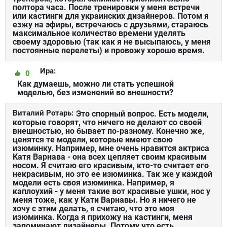
полтора часа. После тренировки у меня встречи
или кастинги для украинских дизайнеров. Потом я
езжу на эфиры, встречаюсь с друзьями, стараюсь
максимальное количество времени уделять
своему здоровью (так как я не высыпаюсь, у меня
постоянные перелеты) и провожу хорошо время.
Ира:
0
Как думаешь, можно ли стать успешной
моделью, без изменений во внешности?
Виталий Ротарь:
Это спорный вопрос. Есть модели,
которые говорят, что ничего не делают со своей
внешностью, но бывает по-разному. Конечно же,
ценятся те модели, которые имеют свою
изюминку. Например, мне очень нравится актриса
Катя Варнава - она всех цепляет своим красивым
носом. Я считаю его красивым, кто-то считает его
некрасивым, но это ее изюминка. Так же у каждой
модели есть своя изюминка. Например, я
каплоухий - у меня такие вот красивые ушки, нос у
меня тоже, как у Кати Варнавы. Но я ничего не
хочу с этим делать, я считаю, что это моя
изюминка. Когда я прихожу на кастинги, меня
запоминают дизайнеры. Потому что есть