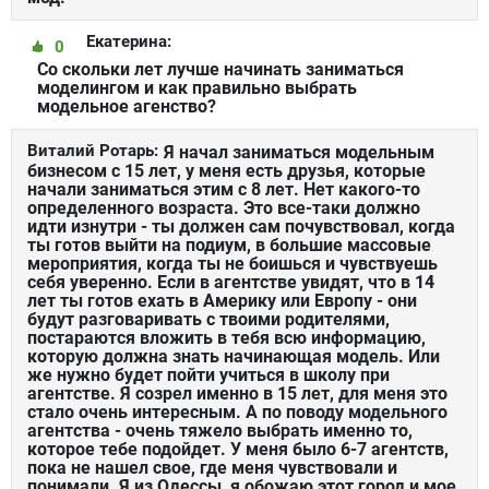
Екатерина:
0
Со скольки лет лучше начинать заниматься
моделингом и как правильно выбрать
модельное агенство?
Виталий Ротарь:
Я начал заниматься модельным
бизнесом с 15 лет, у меня есть друзья, которые
начали заниматься этим с 8 лет. Нет какого-то
определенного возраста. Это все-таки должно
идти изнутри - ты должен сам почувствовал, когда
ты готов выйти на подиум, в большие массовые
мероприятия, когда ты не боишься и чувствуешь
себя уверенно. Если в агентстве увидят, что в 14
лет ты готов ехать в Америку или Европу - они
будут разговаривать с твоими родителями,
постараются вложить в тебя всю информацию,
которую должна знать начинающая модель. Или
же нужно будет пойти учиться в школу при
агентстве. Я созрел именно в 15 лет, для меня это
стало очень интересным. А по поводу модельного
агентства - очень тяжело выбрать именно то,
которое тебе подойдет. У меня было 6-7 агентств,
пока не нашел свое, где меня чувствовали и
понимали. Я из Одессы, я обожаю этот город и мое