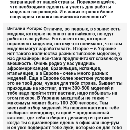
заграницей от нашей страны. Порекомендуйте,
что необходимо сделать и учесть для работы
моделью заграницей. И в каких странах более
популярны типажи славянской внешности?
Виталий Ротарь:
Отличие, во-первых, в языке: есть
модели, которые не знают английского, но едут
работать за рубеж. Есть агентства, которые
оправляют моделей, потому что понимают, что там
модели могут зарабатывать. Второе – в Украине
нет такого количества разных типажей моделей, у
нас дизайнеры все-таки предпочитают славянскую
внешность. Очень редко у нас увидишь
афроамериканцев, бразильцев, испанцев,
итальянцев, а в Европе - очень много разных
моделей. Еще в Европе более жесткие условия –
это не твой дом, чужая для тебя страна. Бывает ты
приходишь на кастинг, а там 300-500 моделей и
тебе надо пройти этот кастинг, надо побывать на
этом показе. В Украине масштабы не такие –
максимум может быть 100-200 человек. Там
жесткий отбор моделей. На первом кастинге тебе
выбирает менеджер, второй – предпоказный
кастинг, где тебя отбирает дизайнер и третий –
когда ты с дизайнером едешь в офис или шоу-рум
и он уже подбирает тебе луки, которые он для тебя