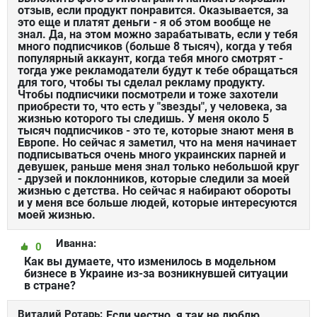
отзыв, если продукт понравится. Оказывается, за
это еще и платят деньги - я об этом вообще не
знал. Да, на этом можно зарабатывать, если у тебя
много подписчиков (больше 8 тысяч), когда у тебя
популярный аккаунт, когда тебя много смотрят -
тогда уже рекламодатели будут к тебе обращаться
для того, чтобы ты сделал рекламу продукту.
Чтобы подписчики посмотрели и тоже захотели
приобрести то, что есть у "звезды", у человека, за
жизнью которого ты следишь. У меня около 5
тысяч подписчиков - это те, которые знают меня в
Европе. Но сейчас я заметил, что на меня начинает
подписываться очень много украинских парней и
девушек, раньше меня знал только небольшой круг
- друзей и поклонников, которые следили за моей
жизнью с детства. Но сейчас я набирают обороты
и у меня все больше людей, которые интересуются
моей жизнью.
Иванна:
0
Как вы думаете, что изменилось в модельном
бизнесе в Украине из-за возникнувшей ситуации
в стране?
Виталий Ротарь:
Если честно, я так не люблю