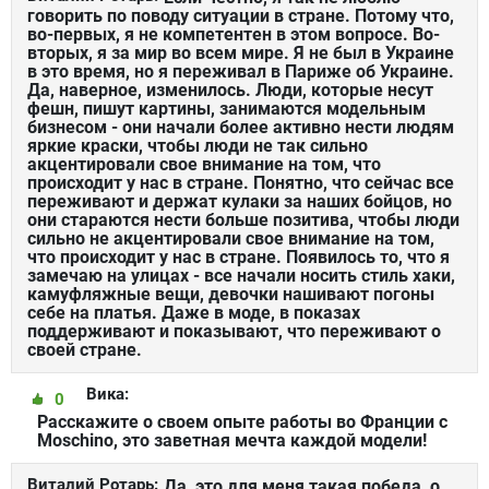
говорить по поводу ситуации в стране. Потому что,
во-первых, я не компетентен в этом вопросе. Во-
вторых, я за мир во всем мире. Я не был в Украине
в это время, но я переживал в Париже об Украине.
Да, наверное, изменилось. Люди, которые несут
фешн, пишут картины, занимаются модельным
бизнесом - они начали более активно нести людям
яркие краски, чтобы люди не так сильно
акцентировали свое внимание на том, что
происходит у нас в стране. Понятно, что сейчас все
переживают и держат кулаки за наших бойцов, но
они стараются нести больше позитива, чтобы люди
сильно не акцентировали свое внимание на том,
что происходит у нас в стране. Появилось то, что я
замечаю на улицах - все начали носить стиль хаки,
камуфляжные вещи, девочки нашивают погоны
себе на платья. Даже в моде, в показах
поддерживают и показывают, что переживают о
своей стране.
Вика:
0
Расскажите о своем опыте работы во Франции с
Moschino, это заветная мечта каждой модели!
Виталий Ротарь:
Да, это для меня такая победа, о