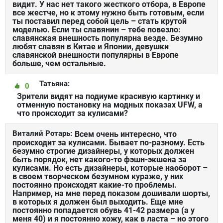
видит. У нас нет такого жесткого отбора, в Европе
все жестче, но к этому нужно быть готовым, если
ты поставил перед собой цель – стать крутой
моделью. Если ты славянин – тебе повезло:
славянская внешность популярна везде. Безумно
любят славян в Китае и Японии, девушки
славянской внешности популярны в Европе
больше, чем остальные. ​
Татьяна:
0
Зрители видят на подиуме красивую картинку и
отменную постановку на модных показах UFW, а
что происходит за кулисами?
Виталий Ротарь:
Всем очень интересно, что
происходит за кулисами. Бывает по-разному. Есть
безумно строгие дизайнеры, у которых должен
быть порядок, нет какого-то фэшн-экшена за
кулисами. Но есть дизайнеры, которые наоборот –
в своем творческом безумном кураже, у них
постоянно происходят какие-то проблемы.
Например, на мне перед показом дошивали шорты,
в которых я должен был выходить. Еще мне
постоянно попадается обувь 41-42 размера (а у
меня 40) и я постоянно хожу, как в ласта – но этого