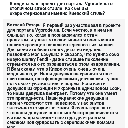
Я видела ваш проект для портала Vgorode.ua о
столичном street стайле. Как бы Вы
охарактеризовали именно Киевский стиль?
Виталий Ротарь:
Я первый раз участвовал в проекте
для портала Vgorode.ua. Если честно, я о нем не
слышал, но, когда я познакомился с этим
проектом, я узнал, что оказывается очень много
наших украинцев начали интересоваться модой.
Для меня это было очень дико, но недавно
позвонила моя бабушка и сказала, что купила себе
новую шапку Fendi - даже старшее поколение
стремится как-то развиваться в этом направлении.
Я Вам скажу, что в Киеве очень-очень-очень
модные люди. Наши девушки не сравнятся ни с
азиатскими, ни с французскими девушками - у них
есть свое чувство стиля и шарма. Если взять
девушек из Франции и Украины в одинаковом Look,
то наша девушка выиграет. Потому что она умеет
это преподнести. Наши украинские девушки и
парни чувствуют это, наверное, у нас внутри
заложено это чувство стиля. Я очень горд за то,
что наши девушки настолько быстро развиваются
в этом направлении - еще года два-три и мы
сможем конкурировать с европейскими домами
мод.