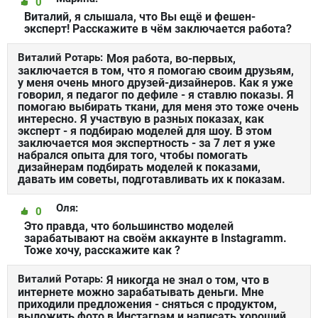
0
Виталий, я слышала, что Вы ещё и фешен-
эксперт! Расскажите в чём заключается работа?
Виталий Ротарь:
Моя работа, во-первых,
заключается в том, что я помогаю своим друзьям,
у меня очень много друзей-дизайнеров. Как я уже
говорил, я педагог по дефиле - я ставлю показы. Я
помогаю выбирать ткани, для меня это тоже очень
интересно. Я участвую в разных показах, как
эксперт - я подбираю моделей для шоу. В этом
заключается моя экспертность - за 7 лет я уже
набрался опыта для того, чтобы помогать
дизайнерам подбирать моделей к показами,
давать им советы, подготавливать их к показам.
Оля:
0
Это правда, что большинство моделей
зарабатывают на своём аккаунте в Instagramm.
Тоже хочу, расскажите как ?
Виталий Ротарь:
Я никогда не знал о том, что в
интернете можно зарабатывать деньги. Мне
приходили предложения - сняться с продуктом,
выложить фото в Инстаграм и написать хороший