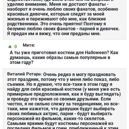
уделяю внимание. Меня не достают фанаты -
наоборот я очень люблю своих фанатов, особенно
красивых девочек, которые следят за моей
жизнью и переживают обо мне, как близкие
родственники. Это очень приятно! Поэтому я
безумно люблю своих фанатов - парней и девочек.
Я предан им и вижу, что они преданы мне.
Митя:
0
А ты уже приготовил костюм для Halloween? Как
думаешь, какие образы самые популярные в
этом году?
Виталий Ротарь:
Очень редко я могу праздновать
этот праздник, потому что у меня либо показ, либо
съемки. Но я думаю, что все-таки в этом году я
найду для себя красивый костюм (у меня уже есть
примерные предположения, как я буду выглядеть)
и проведу это время со своими друзьями. Если
честно, я не сильно слежу за тенденциями, но все-
таки, мне кажется, что девушки будут выбирать
своих любимых актрис, парни - будут выбирать
персонажей из фильмов, каких-то скелетов.
Самыми яркими будут костюмы персонажей из
последних фильмов и грим, приближенный к этим