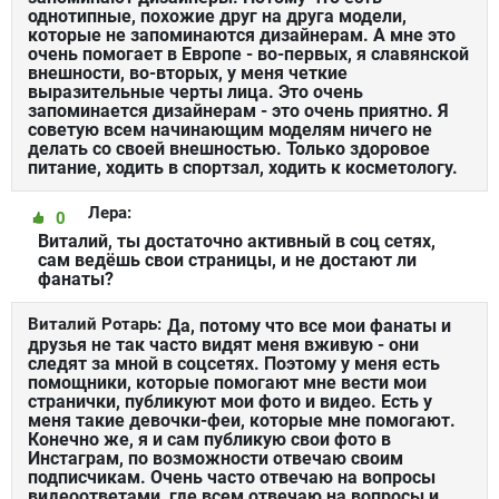
однотипные, похожие друг на друга модели,
которые не запоминаются дизайнерам. А мне это
очень помогает в Европе - во-первых, я славянской
внешности, во-вторых, у меня четкие
выразительные черты лица. Это очень
запоминается дизайнерам - это очень приятно. Я
советую всем начинающим моделям ничего не
делать со своей внешностью. Только здоровое
питание, ходить в спортзал, ходить к косметологу.
Лера:
0
Виталий, ты достаточно активный в соц сетях,
сам ведёшь свои страницы, и не достают ли
фанаты?
Виталий Ротарь:
Да, потому что все мои фанаты и
друзья не так часто видят меня вживую - они
следят за мной в соцсетях. Поэтому у меня есть
помощники, которые помогают мне вести мои
странички, публикуют мои фото и видео. Есть у
меня такие девочки-феи, которые мне помогают.
Конечно же, я и сам публикую свои фото в
Инстаграм, по возможности отвечаю своим
подписчикам. Очень часто отвечаю на вопросы
видеоответами, где всем отвечаю на вопросы и