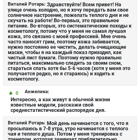
Виталий Ротарь:
Здравствуйте! Всем привет! На
улице очень холодно, но я хочу передать вам свое
солнечное настроение, пожелать теплого дня и не
скучать на работе! Во-первых, это правильное
питание. Во-вторых, это систематические походы к
косметологу, потому что у меня не самая лучшая
кожа, это связано с моей профессией. Мне очень
часто наносят грим, поэтому кожа забивается,
нужно постоянно ее чистить, делать очищающие
маски, чтобы я на каждый показ приходил, как
чистый лист бумаги. Поэтому нужно правильно
питаться, максимально следить за своим сном,
стараться спать хотя бы 5-6 часов (хотя у меня это
получается редко, но я стараюсь) и ходить к
косметологу.
Анжелика:
0
Интересно, а как живут в обычной жизни
известные модели, расскажи свой
среднестатистический распорядок дня.
Виталий Ротарь:
Мой день начинается с того, что я
просыпаюсь в 7-8 утра, утро начинается с теплого
чая и теплого душа. Потом у меня тренировка с
тренером, которая занимает приблизительно