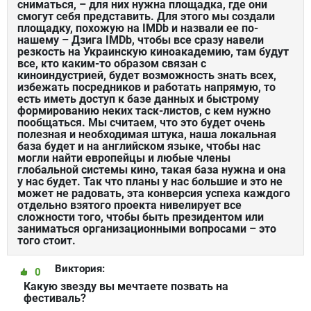
сниматься, – для них нужна площадка, где они
смогут себя представить. Для этого мы создали
площадку, похожую на IMDb и назвали ее по-
нашему – Дзига IMDb, чтобы все сразу навели
резкость на Украинскую киноакадемию, там будут
все, кто каким-то образом связан с
киноиндустрией, будет возможность знать всех,
избежать посредников и работать напрямую, то
есть иметь доступ к базе данных и быстрому
формированию неких таск-листов, с кем нужно
пообщаться. Мы считаем, что это будет очень
полезная и необходимая штука, наша локальная
база будет и на английском языке, чтобы нас
могли найти европейцы и любые члены
глобальной системы кино, такая база нужна и она
у нас будет. Так что планы у нас большие и это не
может не радовать, эта конверсия успеха каждого
отдельно взятого проекта нивелирует все
сложности того, чтобы быть президентом или
заниматься организационными вопросами – это
того стоит.
Виктория:
0
Какую звезду вы мечтаете позвать на
фестиваль?