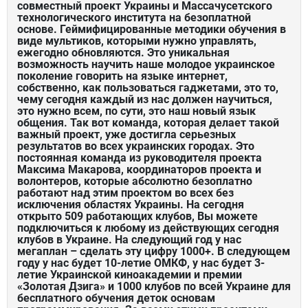
совместный проект Украины и Массачусетского
технологического института на безоплатной
основе. Геймифицированные методики обучения в
виде мультиков, которыми нужно управлять,
ежегодно обновляются. Это уникальная
возможность научить наше молодое украинское
поколение говорить на языке интернет,
собственно, как пользоваться гаджетами, это то,
чему сегодня каждый из нас должен научиться,
это нужно всем, по сути, это наш новый язык
общения. Так вот команда, которая делает такой
важный проект, уже достигла серьезных
результатов во всех украинских городах. Это
постоянная команда из руководителя проекта
Максима Макарова, координаторов проекта и
волонтеров, которые абсолютно безоплатно
работают над этим проектом во всех без
исключения областях Украины. На сегодня
открыто 509 работающих клубов, Вы можете
подключиться к любому из действующих сегодня
клубов в Украине. На следующий год у нас
мегаплан – сделать эту цифру 1000+. В следующем
году у нас будет 10-летие ОМКФ, у нас будет 3-
летие Украинской киноакадемии и премии
«Золотая Дзига» и 1000 клубов по всей Украине для
бесплатного обучения деток основам