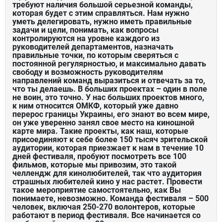
требуют наличия большой серьезной команды,
которая будет с этим справляться. Нам нужно
уметь делегировать, нужно иметь правильные
задачи и цели, понимать, как вопросы
контролируются на уровне каждого из
руководителей департаментов, назначать
правильные точки, по которым сверяться с
постоянной регулярностью, и максимально давать
свободу и возможность руководителям
направлений команд выразиться и отвечать за то,
что ты делаешь. В больших проектах – один в поле
не воин, это точно. У нас больших проектов много,
к ним относится ОМКФ, который уже давно
перерос границы Украины, его знают во всем мире,
он уже уверенно занял свое место на киношной
карте мира. Такие проекты, как наш, которые
присоединяют к себе более 150 тысяч зрительской
аудитории, которая приезжает к нам в течение 10
дней фестиваля, пробуют посмотреть все 100
фильмов, которые мы привозим, это такой
челлендж для кинолюбителей, так что аудитория
страшных любителей кино у нас растет. Провести
такое мероприятие самостоятельно, как Вы
понимаете, невозможно. Команда фестиваля – 500
человек, включая 250-270 волонтеров, которые
работают в период фестиваля. Все начинается со