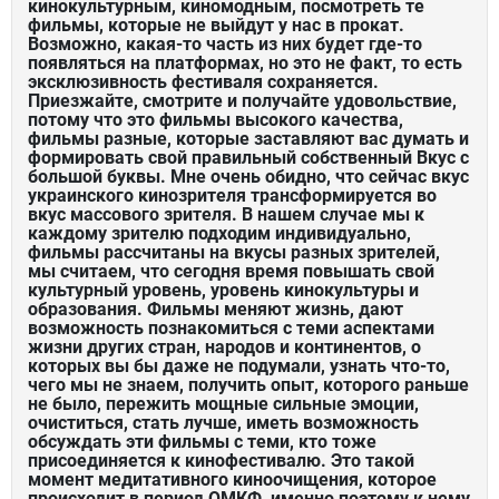
кинокультурным, киномодным, посмотреть те
фильмы, которые не выйдут у нас в прокат.
Возможно, какая-то часть из них будет где-то
появляться на платформах, но это не факт, то есть
эксклюзивность фестиваля сохраняется.
Приезжайте, смотрите и получайте удовольствие,
потому что это фильмы высокого качества,
фильмы разные, которые заставляют вас думать и
формировать свой правильный собственный Вкус с
большой буквы. Мне очень обидно, что сейчас вкус
украинского кинозрителя трансформируется во
вкус массового зрителя. В нашем случае мы к
каждому зрителю подходим индивидуально,
фильмы рассчитаны на вкусы разных зрителей,
мы считаем, что сегодня время повышать свой
культурный уровень, уровень кинокультуры и
образования. Фильмы меняют жизнь, дают
возможность познакомиться с теми аспектами
жизни других стран, народов и континентов, о
которых вы бы даже не подумали, узнать что-то,
чего мы не знаем, получить опыт, которого раньше
не было, пережить мощные сильные эмоции,
очиститься, стать лучше, иметь возможность
обсуждать эти фильмы с теми, кто тоже
присоединяется к кинофестивалю. Это такой
момент медитативного киноочищения, которое
происходит в период ОМКФ, именно поэтому к нему