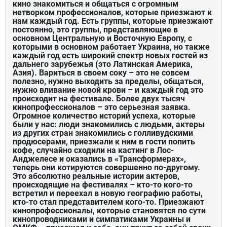
кино знакомиться и общаться с огромным
нетворком профессионалов, которые приезжают к
нам каждый год. Есть группы, которые приезжают
постоянно, это группы, представляющие в
основном Центральную и Восточную Европу, с
которыми в основном работает Украина, но также
каждый год есть широкий спектр новых гостей из
дальнего зарубежья (это Латинская Америка,
Азия). Вариться в своем соку – это не совсем
полезно, нужно выходить за пределы, общаться,
нужно вливание новой крови – и каждый год это
происходит на фестивале. Более двух тысяч
кинопрофессионалов – это серьезная заявка.
Огромное количество историй успеха, которые
были у нас: люди знакомились с людьми, актеры
из других стран знакомились с голливудскими
продюсерами, приезжали к ним в гости попить
кофе, случайно сходили на кастинг в Лос-
Анджелесе и оказались в «Трансформерах»,
теперь они котируются совершенно по-другому.
Это абсолютно реальные истории актеров,
происходящие на фестивалях – кто-то кого-то
встретил и переехал в новую географию работы,
кто-то стал представителем кого-то. Приезжают
кинопрофессионалы, которые становятся по сути
кинопроводниками и симпатиками Украины и