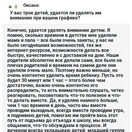
Оксана:
0
У вас трое детей, удается ли уделять им
внимание при вашем графике?
Конечно, удается уделять внимание детям. Я
помню, сколько времени в детстве мне уделяли
мама и папа – все были очень заняты, у нас не
было сегодняшних возможностей, тех же
интернет-ресурсов, возможности делать все
быстро, качественно и с доставкой на дом. Наши
родители абсолютно все делали сами, все было на
плечах родителей и времени на самом деле они
уделяли очень мало. Поэтому важно меньше, но
очень контентно уделить время ребенку. Пусть это
будет 30 минут или 1 час – этого более чем
достаточно, важно очень контентно его
распределить, то есть внимательно слушать, четко
реагировать, посоветовать что-то полезное и что-
то делать вместе. Да, я уделяю намного больше,
чем 1 час времени в день, часто мы вместе
проводим выходные, всегда вместе проводим утра,
я поднимаю детей, помогаю им пройти весь этот
путь от подъема до отъезда в школу, мы всегда
общаемся, что-то обсуждаем в процессе. И
вечером всегда укладываю детей: младшей группе