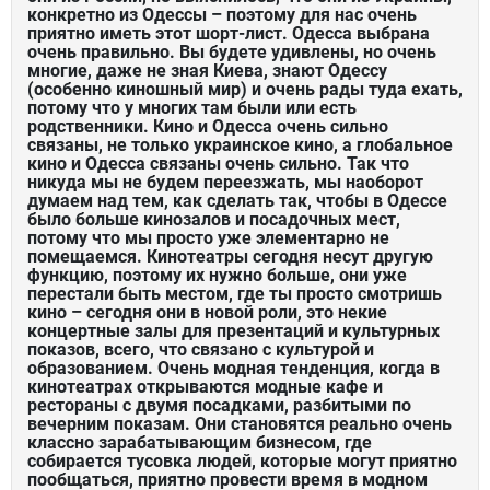
конкретно из Одессы – поэтому для нас очень
приятно иметь этот шорт-лист. Одесса выбрана
очень правильно. Вы будете удивлены, но очень
многие, даже не зная Киева, знают Одессу
(особенно киношный мир) и очень рады туда ехать,
потому что у многих там были или есть
родственники. Кино и Одесса очень сильно
связаны, не только украинское кино, а глобальное
кино и Одесса связаны очень сильно. Так что
никуда мы не будем переезжать, мы наоборот
думаем над тем, как сделать так, чтобы в Одессе
было больше кинозалов и посадочных мест,
потому что мы просто уже элементарно не
помещаемся. Кинотеатры сегодня несут другую
функцию, поэтому их нужно больше, они уже
перестали быть местом, где ты просто смотришь
кино – сегодня они в новой роли, это некие
концертные залы для презентаций и культурных
показов, всего, что связано с культурой и
образованием. Очень модная тенденция, когда в
кинотеатрах открываются модные кафе и
рестораны с двумя посадками, разбитыми по
вечерним показам. Они становятся реально очень
классно зарабатывающим бизнесом, где
собирается тусовка людей, которые могут приятно
пообщаться, приятно провести время в модном