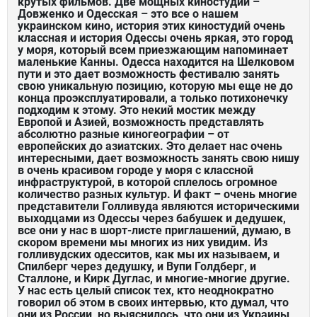
крутых фильмов. Две мощных киностудии –
Довженко и Одесская – это все о нашем
украинском кино, история этих киностудий очень
классная и история Одессы очень яркая, это город
у моря, который всем приезжающим напоминает
маленькие Канны. Одесса находится на Шелковом
пути и это дает возможность фестивалю занять
свою уникальную позицию, которую мы еще не до
конца проэксплуатировали, а только потихонечку
подходим к этому. Это некий мостик между
Европой и Азией, возможность представлять
абсолютно разные киногеографии – от
европейских до азиатских. Это делает нас очень
интересными, дает возможность занять свою нишу
в очень красивом городе у моря с классной
инфраструктурой, в которой сплелось огромное
количество разных культур. И факт – очень многие
представители Голливуда являются историческими
выходцами из Одессы через бабушек и дедушек,
все они у нас в шорт-листе приглашений, думаю, в
скором времени мы многих из них увидим. Из
голливудских одесситов, как мы их называем, и
Спилберг через дедушку, и Вупи Голдберг, и
Сталлоне, и Кирк Дуглас, и многие-многие другие.
У нас есть целый список тех, кто неоднократно
говорил об этом в своих интервью, кто думал, что
они из России, но выяснилось, что они из Украины,