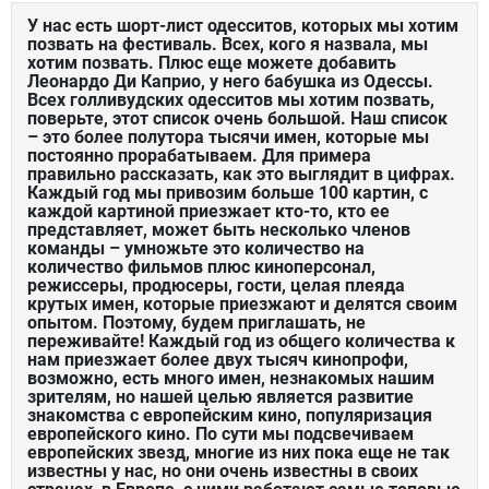
У нас есть шорт-лист одесситов, которых мы хотим
позвать на фестиваль. Всех, кого я назвала, мы
хотим позвать. Плюс еще можете добавить
Леонардо Ди Каприо, у него бабушка из Одессы.
Всех голливудских одесситов мы хотим позвать,
поверьте, этот список очень большой. Наш список
– это более полутора тысячи имен, которые мы
постоянно прорабатываем. Для примера
правильно рассказать, как это выглядит в цифрах.
Каждый год мы привозим больше 100 картин, с
каждой картиной приезжает кто-то, кто ее
представляет, может быть несколько членов
команды – умножьте это количество на
количество фильмов плюс киноперсонал,
режиссеры, продюсеры, гости, целая плеяда
крутых имен, которые приезжают и делятся своим
опытом. Поэтому, будем приглашать, не
переживайте! Каждый год из общего количества к
нам приезжает более двух тысяч кинопрофи,
возможно, есть много имен, незнакомых нашим
зрителям, но нашей целью является развитие
знакомства с европейским кино, популяризация
европейского кино. По сути мы подсвечиваем
европейских звезд, многие из них пока еще не так
известны у нас, но они очень известны в своих