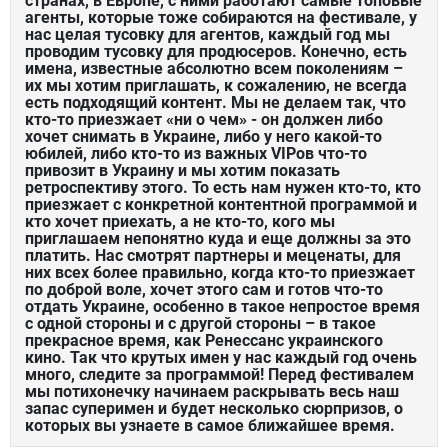
странах, в Европе, с ними работают самые топовые
агенты, которые тоже собираются на фестивале, у
нас целая тусовку для агентов, каждый год мы
проводим тусовку для продюсеров. Конечно, есть
имена, известные абсолютно всем поколениям –
их мы хотим приглашать, к сожалению, не всегда
есть подходящий контент. Мы не делаем так, что
кто-то приезжает «ни о чем» - он должен либо
хочет снимать в Украине, либо у него какой-то
юбилей, либо кто-то из важных VIPов что-то
привозит в Украину и мы хотим показать
ретроспективу этого. То есть нам нужен кто-то, кто
приезжает с конкретной контентной программой и
кто хочет приехать, а не кто-то, кого мы
приглашаем непонятно куда и еще должны за это
платить. Нас смотрят партнеры и меценаты, для
них всех более правильно, когда кто-то приезжает
по доброй воле, хочет этого сам и готов что-то
отдать Украине, особенно в такое непростое время
с одной стороны и с другой стороны – в такое
прекрасное время, как Ренессанс украинского
кино. Так что крутых имен у нас каждый год очень
много, следите за программой! Перед фестивалем
мы потихонечку начинаем раскрывать весь наш
запас суперимен и будет несколько сюрпризов, о
которых вы узнаете в самое ближайшее время.