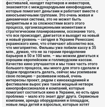
фестивалей, находят партнеров и инвесторов,
знакомятся с международными кинофондами,
которые помогают деньгами и работают вместе с
киносъемочными группами. Это очень живая и
динамичная система, это не может быть
неприятным и за сложностями всего этого
процесса, организационными моментами и
стратегическим планированием, осознание того,
что все происходит, двигается и выходит на новый
и новый уровень – сегодня в Украине Ренессанс
украинского кино, что отмечают абсолютно все,
что мегаприятно. Фильмы уже побили кассу в 35
млн., думаю, что не за горами преодоление
барьеров в 50 и 100 млн. – мы можем двигаться к
хорошим европейским и голливудским кассам.
Качество кино улучшается и мы тоже часть этого
большого процесса, мы много для этого сделали и
будем продолжать делать, сейчас мы усиливаем
свою позицию – развиваем новый, очень
интересны проект, рядом с киноакадемией и
фестивалем вырос уже такой мощный нетворк
кинопрофессионалов и компаний, которые
помогают состояться кино в Украине, но есть одна
проблема – мало кто знает друг друга. Сервисные
компании, аренда оборудования и площадок,
новые лица детей и взрослых, которые хотят