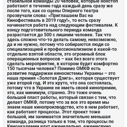
стабильной команды 20 человек, которые нонстоп
работают в течение года каждый день сразу же
после того, как со сцены Оперного театра
прозвучали слова: «Приглашаем Вас на
Кинофестиваль в 2019 году!», то есть сразу
начинается работа над следующим фестивалем. К
концу подготовительного периода команда
разрастается до 500 с лишним человек. Так что
здесь сложно что-то делать самому, невозможно,
да и не нужно, потому что собираются люди со
специализацией и профессионализмом в какой-то
отдельно взятой области, это огромный блок
операционных вопросов – как без всего этого
сделать мероприятие, в котором будет комфортно
150 тысячам человек? Помимо ОМКФ есть
развитие поддержки киносистемы Украины – это
наша премия «Золотая Дзига», которая существует
уже второй год. И это круто, что она состоялась,
потому что в Украине не иметь своей кинопремии,
это, как минимум, странно. Это тоже очень
большой пласт работы, который связан с тем, что
делает ОМКФ, потому что за все это время мы
знаем наше кинопроизводство, кто в нем работает,
как работают процессы. Этот проект тоже
большой, им занимается значительно меньшая
команда, разница только в том, что процессы по
Киноакадемии идут еженедельно, ежемесячно,