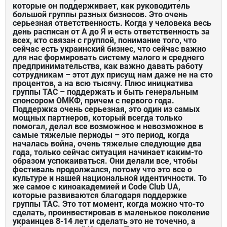
которые он поддерживает, как руководитель
большой группы разных бизнесов. Это очень
серьезная ответственность. Когда у человека весь
день расписан от А до Я и есть ответственность за
всех, кто связан с группой, понимание того, что
сейчас есть украинский бизнес, что сейчас важно
для нас формировать систему малого и среднего
предпринимательства, как важно давать работу
сотрудникам – этот дух присущ нам даже не на сто
процентов, а на всю тысячу. Плюс инициатива
группы ТАС – поддержать и быть генеральным
спонсором ОМКФ, причем с первого года.
Поддержка очень серьезная, это один из самых
мощных партнеров, который всегда только
помогал, делал все возможное и невозможное в
самые тяжелые периоды – это период, когда
началась война, очень тяжелые следующие два
года, только сейчас ситуация начинает каким-то
образом успокаиваться. Они делали все, чтобы
фестиваль продолжался, потому что это все о
культуре и нашей национальной идентичности. То
же самое с киноакадемией и Code Club UA,
которые развиваются благодаря поддержке
группы ТАС. Это тот момент, когда можно что-то
сделать, проинвестировав в маленькое поколение
украинцев 8-14 лет и сделать это не точечно, а