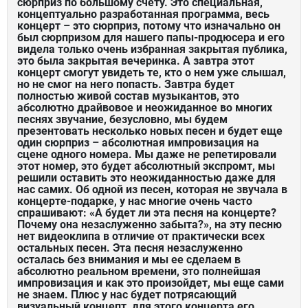
сюрприз по большому счету. Это специальная,
концептуально разработанная программа, весь
концерт – это сюрприз, потому что изначально он
был сюрпризом для нашего папы-продюсера и его
видела только очень избранная закрытая публика,
это была закрытая вечеринка. А завтра этот
концерт смогут увидеть те, кто о нем уже слышал,
но не смог на него попасть. Завтра будет
полностью живой состав музыкантов, это
абсолютно драйвовое и неожиданное во многих
песнях звучание, безусловно, мы будем
презентовать несколько новых песен и будет еще
один сюрприз – абсолютная импровизация на
сцене одного номера. Мы даже не репетировали
этот номер, это будет абсолютный экспромт, мы
решили оставить это неожиданностью даже для
нас самих. Об одной из песен, которая не звучала в
концерте-подарке, у нас многие очень часто
спрашивают: «А будет ли эта песня на концерте?
Почему она незаслуженно забыта?», на эту песню
нет видеоклипа в отличие от практически всех
остальных песен. Эта песня незаслуженно
осталась без внимания и мы ее сделаем в
абсолютно реальном времени, это полнейшая
импровизация и как это произойдет, мы еще сами
не знаем. Плюс у нас будет потрясающий
визуальный концепт, для этого концерта его