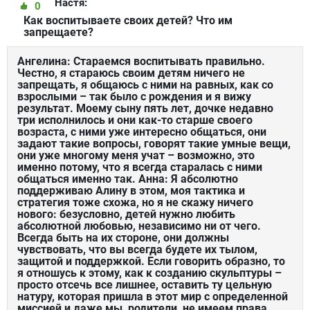
Настя:
0
Как воспитываете своих детей? Что им
запрещаете?
Ангелина: Стараемся воспитывать правильно.
Честно, я стараюсь своим детям ничего не
запрещать, я общаюсь с ними на равных, как со
взрослыми – так было с рождения и я вижу
результат. Моему сыну пять лет, дочке недавно
три исполнилось и они как-то старше своего
возраста, с ними уже интересно общаться, они
задают такие вопросы, говорят такие умные вещи,
они уже многому меня учат – возможно, это
именно потому, что я всегда старалась с ними
общаться именно так. Анна: Я абсолютно
поддерживаю Алину в этом, моя тактика и
стратегия тоже схожа, но я не скажу ничего
нового: безусловно, детей нужно любить
абсолютной любовью, независимо ни от чего.
Всегда быть на их стороне, они должны
чувствовать, что вы всегда будете их тылом,
защитой и поддержкой. Если говорить образно, то
я отношусь к этому, как к созданию скульптуры –
просто отсечь все лишнее, оставить ту цельную
натуру, которая пришла в этот мир с определенной
миссией и даже мы, родители, не имеем права