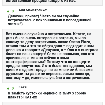
естественный процесс каждого из нас.
Аня Майстренко:
0
Девочки, привет) Часто ли вы случайно
встречаетесь с поклонниками в повседневной
жизни?)
Вот именно случайно и встречаемся. Кстати, на
днях была очень интересная встреча, мы по
какому-то делу встретились возле Ocean Plaza,
стояли там и что-то обсуждали – подходит к нам
девочка и говорит: «Девушки, я – Оля и я выиграла
билет на ваш концерт! Сама не понимаю, как это
произошло, а можно сейчас с вами
сфотографироваться? Потому что на концерте
вряд ли получится» И это было так здорово, мы
живем в одном городе, но со многими близкими
друзьями ты даже не пересекаешься никогда,
поэтому – да, именно случайно и встречаемся.
Катя:
0
Я замість хусточки червоної візьму з собою
плакат Я КАТЯ!!!