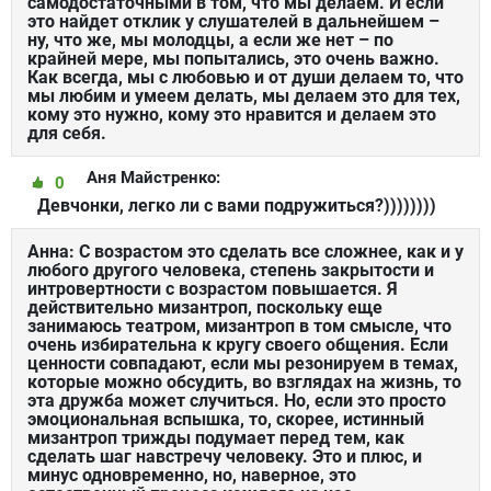
самодостаточными в том, что мы делаем. И если
это найдет отклик у слушателей в дальнейшем –
ну, что же, мы молодцы, а если же нет – по
крайней мере, мы попытались, это очень важно.
Как всегда, мы с любовью и от души делаем то, что
мы любим и умеем делать, мы делаем это для тех,
кому это нужно, кому это нравится и делаем это
для себя.
Аня Майстренко:
0
Девчонки, легко ли с вами подружиться?))))))))
Анна: С возрастом это сделать все сложнее, как и у
любого другого человека, степень закрытости и
интровертности с возрастом повышается. Я
действительно мизантроп, поскольку еще
занимаюсь театром, мизантроп в том смысле, что
очень избирательна к кругу своего общения. Если
ценности совпадают, если мы резонируем в темах,
которые можно обсудить, во взглядах на жизнь, то
эта дружба может случиться. Но, если это просто
эмоциональная вспышка, то, скорее, истинный
мизантроп трижды подумает перед тем, как
сделать шаг навстречу человеку. Это и плюс, и
минус одновременно, но, наверное, это