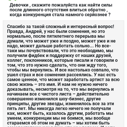
Девочки , скажите пожалуйста как найти силы
после длинного отсутствия влиться обратно ,
когда конкуренция стала намного серйознее ?
Спасибо за такой сложный и интересный вопрос!
Правда, Андрей, у нас были сомнения, но это
нормально, после пятилетнего перерыва мы
думали, что может уже и поздно, может уже и не
надо, может дальше работать сольно... Но все-
таки мы почувствовали, что это необходимо, мы
получили фидбек и поддержку от наших друзей,
коллег, поклонников, которые писали и говорили о
том, что это нужно сделать, что они жду того,
чтобы мы вернулись. И все настолько совпало, что
ушел страх и все сомнения рассеялись. У нас есть
самое ценное, что может заработать артист за всю
свою жизнь – это имя. И нам не нужно ничего
доказывать, несмотря на то, что мы вернулись и
начинаем все с чистого листа – действительно
совершенно изменился шоу-бизнес, другие
принципы, другие звезды, изменилось все за эти
пять лет. Мы никогда легко ничего не получали
как, может быть, казалось другим, работать мы
умеем, конкуренции мы не боимся, мы вообще
стараемся об этом не думать – мы хотим быть