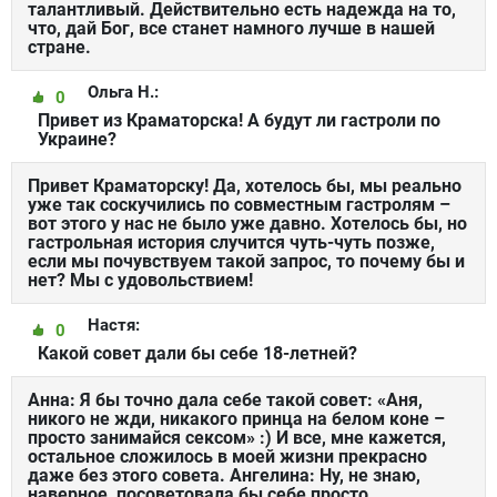
талантливый. Действительно есть надежда на то,
что, дай Бог, все станет намного лучше в нашей
стране.
Ольга Н.:
0
Привет из Краматорска! А будут ли гастроли по
Украине?
Привет Краматорску! Да, хотелось бы, мы реально
уже так соскучились по совместным гастролям –
вот этого у нас не было уже давно. Хотелось бы, но
гастрольная история случится чуть-чуть позже,
если мы почувствуем такой запрос, то почему бы и
нет? Мы с удовольствием!
Настя:
0
Какой совет дали бы себе 18-летней?
Анна: Я бы точно дала себе такой совет: «Аня,
никого не жди, никакого принца на белом коне –
просто занимайся сексом» :) И все, мне кажется,
остальное сложилось в моей жизни прекрасно
даже без этого совета. Ангелина: Ну, не знаю,
наверное, посоветовала бы себе просто