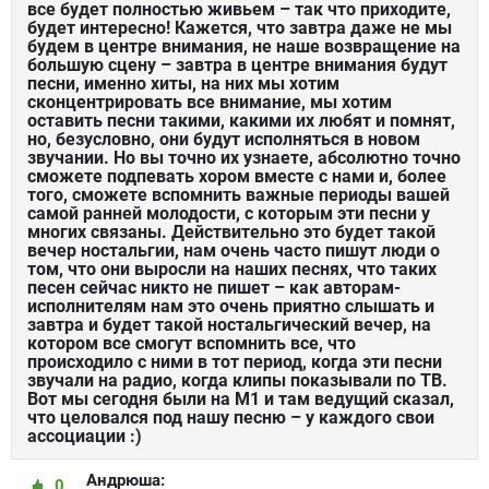
все будет полностью живьем – так что приходите,
будет интересно! Кажется, что завтра даже не мы
будем в центре внимания, не наше возвращение на
большую сцену – завтра в центре внимания будут
песни, именно хиты, на них мы хотим
сконцентрировать все внимание, мы хотим
оставить песни такими, какими их любят и помнят,
но, безусловно, они будут исполняться в новом
звучании. Но вы точно их узнаете, абсолютно точно
сможете подпевать хором вместе с нами и, более
того, сможете вспомнить важные периоды вашей
самой ранней молодости, с которым эти песни у
многих связаны. Действительно это будет такой
вечер ностальгии, нам очень часто пишут люди о
том, что они выросли на наших песнях, что таких
песен сейчас никто не пишет – как авторам-
исполнителям нам это очень приятно слышать и
завтра и будет такой ностальгический вечер, на
котором все смогут вспомнить все, что
происходило с ними в тот период, когда эти песни
звучали на радио, когда клипы показывали по ТВ.
Вот мы сегодня были на М1 и там ведущий сказал,
что целовался под нашу песню – у каждого свои
ассоциации :)
Андрюша:
0