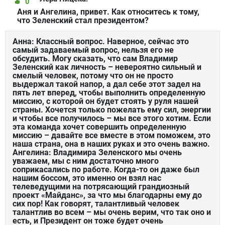
0
Аня и Ангелина, привет. Как относитесь к тому,
что Зеленский стал президентом?
Анна: Классный вопрос. Наверное, сейчас это
самый задаваемый вопрос, нельзя его не
обсудить. Могу сказать, что сам Владимир
Зеленский как личность – невероятно сильный и
смелый человек, потому что он не просто
выдержал такой напор, а дал себе этот задел на
пять лет вперед, чтобы выполнить определенную
миссию, с которой он будет стоять у руля нашей
страны. Хочется только пожелать ему сил, энергии
и чтобы все получилось – мы все этого хотим. Если
эта команда хочет совершить определенную
миссию – давайте все вместе в этом поможем, это
наша страна, она в наших руках и это очень важно.
Ангелина: Владимира Зеленского мы очень
уважаем, мы с ним достаточно много
соприкасались по работе. Когда-то он даже был
нашим боссом, это именно он взял нас
телеведущими на потрясающий грандиозный
проект «Майданс», за что мы благодарны ему до
сих пор! Как говорят, талантливый человек
талантлив во всем – мы очень верим, что так оно и
есть, и Президент он тоже будет очень