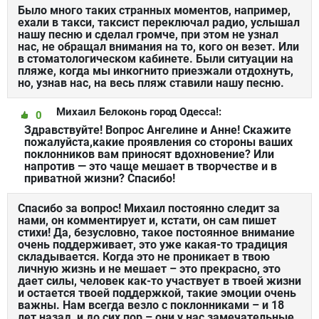
Было много таких странных моментов, например,
ехали в такси, таксист переключал радио, услышал
нашу песню и сделал громче, при этом не узнал
нас, не обращал внимания на то, кого он везет. Или
в стоматологическом кабинете. Были ситуации на
пляже, когда мы инкогнито приезжали отдохнуть,
но, узнав нас, на весь пляж ставили нашу песню.
Михаил Белоконь город Одесса!:
0
Здравствуйте! Вопрос Ангелине и Анне! Скажите
пожалуйста,какие проявления со стороны ваших
поклонников вам приносят вдохновение? Или
напротив — это чаще мешает в творчестве и в
приватной жизни? Спасибо!
Спасибо за вопрос! Михаил постоянно следит за
нами, он комментирует и, кстати, он сам пишет
стихи! Да, безусловно, такое постоянное внимание
очень поддерживает, это уже какая-то традиция
складывается. Когда это не проникает в твою
личную жизнь и не мешает – это прекрасно, это
дает силы, человек как-то участвует в твоей жизни
и остается твоей поддержкой, такие эмоции очень
важны. Нам всегда везло с поклонниками – и 18
лет назад, и до сих пор – они у нас замечательные,