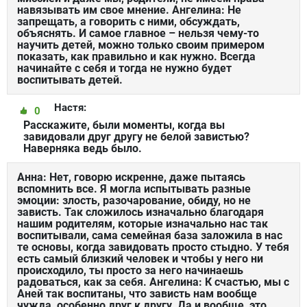
навязывать им свое мнение. Ангелина: Не
запрещать, а говорить с ними, обсуждать,
объяснять. И самое главное – нельзя чему-то
научить детей, можно только своим примером
показать, как правильно и как нужно. Всегда
начинайте с себя и тогда не нужно будет
воспитывать детей.
Настя:
0
Расскажите, были моменты, когда вы
завидовали друг другу не белой завистью?
Наверняка ведь было.
Анна: Нет, говорю искренне, даже пытаясь
вспомнить все. Я могла испытывать разные
эмоции: злость, разочарование, обиду, но не
зависть. Так сложилось изначально благодаря
нашим родителям, которые изначально нас так
воспитывали, сама семейная база заложила в нас
те основы, когда завидовать просто стыдно. У тебя
есть самый близкий человек и чтобы у него ни
происходило, ты просто за него начинаешь
радоваться, как за себя. Ангелина: К счастью, мы с
Аней так воспитаны, что зависть нам вообще
чужда, особенно друг к другу. Да и вообще, это