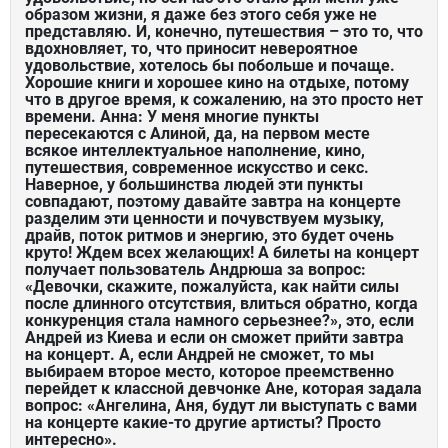
образом жизни, я даже без этого себя уже не
представляю. И, конечно, путешествия – это то, что
вдохновляет, то, что приносит невероятное
удовольствие, хотелось бы побольше и почаще.
Хорошие книги и хорошее кино на отдыхе, потому
что в другое время, к сожалению, на это просто нет
времени. Анна: У меня многие пункты
пересекаются с Алиной, да, на первом месте
всякое интеллектуальное наполнение, кино,
путешествия, современное искусство и секс.
Наверное, у большинства людей эти пункты
совпадают, поэтому давайте завтра на концерте
разделим эти ценности и почувствуем музыку,
драйв, поток ритмов и энергию, это будет очень
круто! Ждем всех желающих! А билеты на концерт
получает пользователь Андрюша за вопрос:
«Девочки, скажите, пожалуйста, как найти силы
после длинного отсутствия, влиться обратно, когда
конкуренция стала намного серьезнее?», это, если
Андрей из Киева и если он сможет прийти завтра
на концерт. А, если Андрей не сможет, то мы
выбираем второе место, которое преемственно
перейдет к классной девчонке Ане, которая задала
вопрос: «Ангелина, Аня, будут ли выступать с вами
на концерте какие-то другие артисты? Просто
интересно».