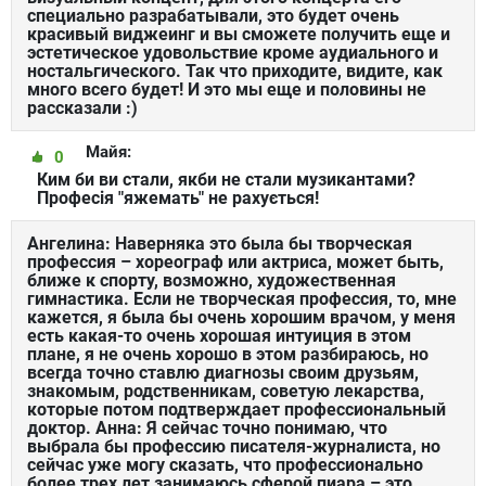
специально разрабатывали, это будет очень
красивый виджеинг и вы сможете получить еще и
эстетическое удовольствие кроме аудиального и
ностальгического. Так что приходите, видите, как
много всего будет! И это мы еще и половины не
рассказали :)
Майя:
0
Ким би ви стали, якби не стали музикантами?
Професія "яжемать" не рахується!
Ангелина: Наверняка это была бы творческая
профессия – хореограф или актриса, может быть,
ближе к спорту, возможно, художественная
гимнастика. Если не творческая профессия, то, мне
кажется, я была бы очень хорошим врачом, у меня
есть какая-то очень хорошая интуиция в этом
плане, я не очень хорошо в этом разбираюсь, но
всегда точно ставлю диагнозы своим друзьям,
знакомым, родственникам, советую лекарства,
которые потом подтверждает профессиональный
доктор. Анна: Я сейчас точно понимаю, что
выбрала бы профессию писателя-журналиста, но
сейчас уже могу сказать, что профессионально
более трех лет занимаюсь сферой пиара – это