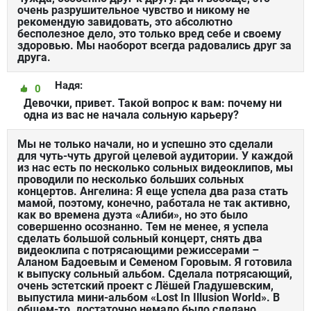
очень разрушительное чувство и никому не
рекомендую завидовать, это абсолютно
бесполезное дело, это только вред себе и своему
здоровью. Мы наоборот всегда радовались друг за
друга.
Надя:
0
Девочки, привет. Такой вопрос к вам: почему ни
одна из вас не начала сольную карьеру?
Мы не только начали, но и успешно это сделали
для чуть-чуть другой целевой аудитории. У каждой
из нас есть по несколько сольных видеоклипов, мы
проводили по несколько больших сольных
концертов. Ангелина: Я еще успела два раза стать
мамой, поэтому, конечно, работала не так активно,
как во времена дуэта «Алиби», но это было
совершенно осознанно. Тем не менее, я успела
сделать большой сольный концерт, снять два
видеоклипа с потрясающими режиссерами –
Аланом Бадоевым и Семеном Горовым. Я готовила
к выпуску сольный альбом. Сделала потрясающий,
очень эстетский проект с Лёшей Гладушевским,
выпустила мини-альбом «Lost In Illusion World». В
общем-то, достаточно немало было сделано,