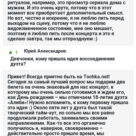
ритуалом, например, это просмотр сериала дома с
мужем. И это очень круто, потому что в этот
момент все приобретает дополнительный смысл.
Но вот, честно и искренне, я не люблю пить перед
выходом на сцену, потому что я не люблю
видоизмененное состояние, мне оно мешает,
поэтому я люблю пить после концерта и это я
сделаю завтра, так мы отпразднуем :)
Юрий Александров:
1
Девчонки, кому пришла идея воссоединения
дуэта?
Привет! Всегда приятно быть на Тochka.net!
Сегодня за самый лучший вопрос мы подарим два
билета на очень знаковый для нас концерт, к
которому мы очень сильно готовимся и ждем его,
как День рождения – мы отмечаем 18-летие дуэта
«Алиби»! Нужно вспомнить, к кому первому пришла
эта идея :) Около пяти лет у дуэта был такой
творческий тайм-аут, но сольно мы все равно
продолжали работать, занимались своими
направлениями. Как-то все это органично
получилось и, наверное, своевременно –
действительно просто пришло время, мы