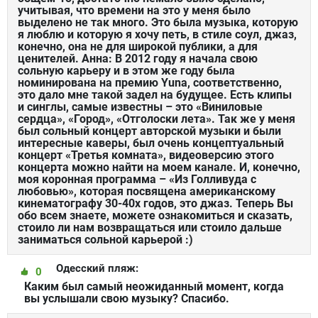
учитывая, что времени на это у меня было
выделено не так много. Это была музыка, которую
я люблю и которую я хочу петь, в стиле соул, джаз,
конечно, она не для широкой публики, а для
ценителей. Анна: В 2012 году я начала свою
сольную карьеру и в этом же году была
номинирована на премию Yuna, соответственно,
это дало мне такой задел на будущее. Есть клипы
и синглы, самые известны – это «Виниловые
сердца», «Город», «Отголоски лета». Так же у меня
был сольный концерт авторской музыки и были
интересные каверы, был очень концептуальный
концерт «Третья комната», видеоверсию этого
концерта можно найти на моем канале. И, конечно,
моя коронная программа – «Из Голливуда с
любовью», которая посвящена американскому
кинематографу 30-40х годов, это джаз. Теперь Вы
обо всем знаете, можете ознакомиться и сказать,
стоило ли нам возвращаться или стоило дальше
заниматься сольной карьерой :)
Одесский пляж:
0
Каким был самый неожиданный момент, когда
вы услышали свою музыку? Спасибо.