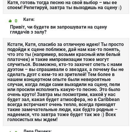
Катя, готовь тогда песню на свой выбор – мы ее
споем! Репетируй, завтра ты выходишь на сцену :)
Катя:
0
Привіт, чи будете ви запрошувати на сцену
глядачів з залу?
Кстати, Катя, спасибо за отличную идею! Ты просто
подойди к сцене поближе, дай нам как-то понять,
что это ты (например, возьми красный или белый
платочек) и такие импровизации тоже могут
случиться. Возможно, кто-то захочет спеть с нами
дуэтом – вы спрашивали о звездах, а почему бы не
сделать дуэт с кем-то из зрителей! Тем более в
нашем концертном опыте были невероятные
случаи, когда люди сами выходили на сцену, пели
или просили исполнить какую-то песню. Это было
очень круто! Завтра мы посмотрим, какой у нас
будет зал, какая будет атмосфера, но в Caribbean
всегда встречают очень тепло, всегда приходят
такие замечательные люди, как будто родные –
надеемся, что завтра тоже будет так же :) Всех
голосистых мы ждем!
Лера Пицека: