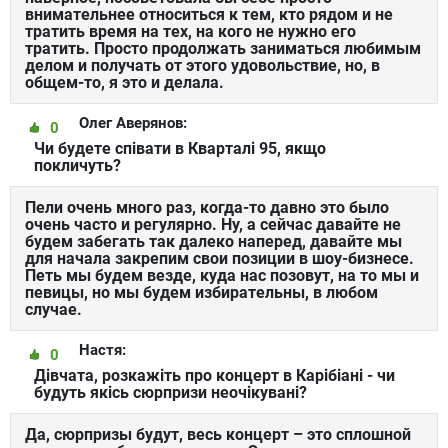
внимательнее относиться к тем, кто рядом и не
тратить время на тех, на кого не нужно его
тратить. Просто продолжать заниматься любимым
делом и получать от этого удовольствие, но, в
общем-то, я это и делала.
Олег Аверянов:
0
Чи будете співати в Кварталі 95, якщо
покличуть?
Пели очень много раз, когда-то давно это было
очень часто и регулярно. Ну, а сейчас давайте не
будем забегать так далеко наперед, давайте мы
для начала закрепим свои позиции в шоу-бизнесе.
Петь мы будем везде, куда нас позовут, на то мы и
певицы, но мы будем избирательны, в любом
случае.
Настя:
0
Дівчата, розкажіть про концерт в Карібіані - чи
будуть якісь сюрпризи неочікувані?
Да, сюрпризы будут, весь концерт – это сплошной