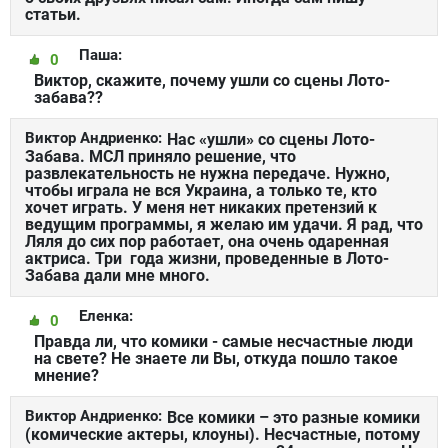
статьи.
Паша:
0
Виктор, скажите, почему ушли со сцены Лото-
забава??
Виктор Андриенко:
Нас «ушли» со сцены Лото-
Забава. МСЛ приняло решение, что
развлекательность не нужна передаче. Нужно,
чтобы играла не вся Украина, а только те, кто
хочет играть. У меня нет никаких претензий к
ведущим программы, я желаю им удачи. Я рад, что
Ляля до сих пор работает, она очень одаренная
актриса. Три года жизни, проведенные в Лото-
Забава дали мне много.
Еленка:
0
Правда ли, что комики - самые несчастные люди
на свете? Не знаете ли Вы, откуда пошло такое
мнение?
Виктор Андриенко:
Все комики – это разные комики
(комические актеры, клоуны). Несчастные, потому