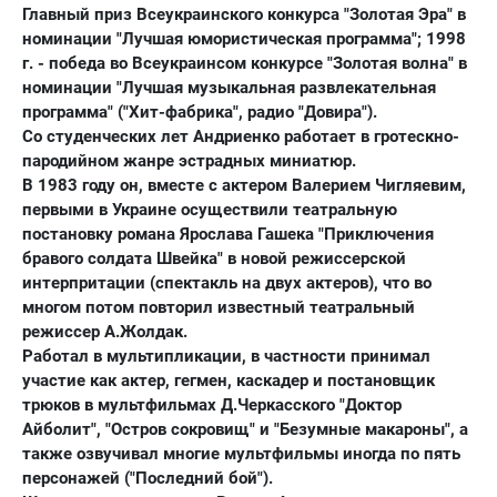
Главный приз Всеукраинского конкурса "Золотая Эра" в
номинации "Лучшая юмористическая программа";
1998
г
. - победа во Всеукраинсом конкурсе "Золотая волна" в
номинации "Лучшая музыкальная развлекательная
программа" ("Хит-фабрика", радио "Довира").
Со студенческих лет Андриенко работает в гротескно-
пародийном жанре эстрадных миниатюр.
В 1983 году он, вместе с актером Валерием Чигляевим,
первыми в Украине осуществили театральную
постановку романа Ярослава Гашека "Приключения
бравого солдата Швейка" в новой режиссерской
интерпритации (спектакль на двух актеров), что во
многом потом повторил известный театральный
режиссер А.Жолдак.
Работал в мультипликации, в частности принимал
участие как актер, гегмен, каскадер и постановщик
трюков в мультфильмах Д.Черкасского "Доктор
Айболит", "Остров сокровищ" и "Безумные макароны", а
также озвучивал многие мультфильмы иногда по пять
персонажей ("Последний бой").