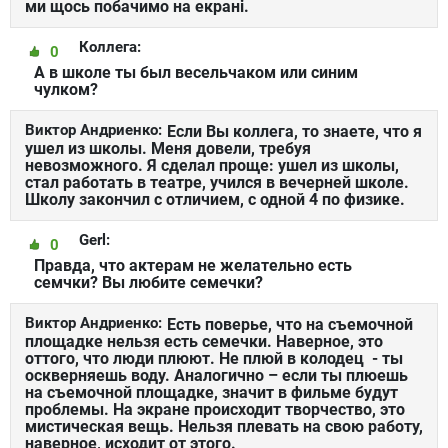
ми щось побачимо на екрані.
Коллега:
0
А в школе ты был весельчаком или синим
чулком?
Виктор Андриенко:
Если Вы коллега, то знаете, что я
ушел из школы. Меня довели, требуя
невозможного. Я сделал проще: ушел из школы,
стал работать в театре, учился в вечерней школе.
Школу закончил с отличием, с одной 4 по физике.
Gerl:
0
Правда, что актерам не желательно есть
семчки? Вы любите семечки?
Виктор Андриенко:
Есть поверье, что на съемочной
площадке нельзя есть семечки. Наверное, это
оттого, что люди плюют. Не плюй в колодец - ты
оскверняешь воду. Аналогично – если ты плюешь
на съемочной площадке, значит в фильме будут
проблемы. На экране происходит творчество, это
мистическая вещь. Нельзя плевать на свою работу,
наверное, исходит от этого.