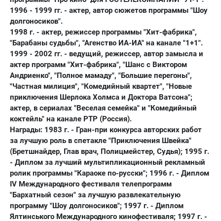
1996 - 1999 гг. - актер, автор сюжетов программы "Шоу
долгоносиков".
1998 г
. - актер, режиссер программы "Хит-фабрика",
"Барабаны судьбы", "Агенство ИА-ИА" на канале "1+1".
1999 - 2002 гг. - ведущий, режиссер, автор замысла и
актер программ "Хит-фабрика", "Шанс с Виктором
Андриенко", "Полное мамаду", "Большие перегоны",
"Частная милиция", "Комедийный квартет", "Новые
приключения Шерлока Холмса и Доктора Ватсона";
актер, в сериалах "Веселая семейка" и "Комедийный
коктейль" на канале РТР (Россия).
Награды:
1983 г
. - Гран-при конкурса авторских работ
за лучшую роль в спетакле "Приключения Швейка"
(Бретшнайдер, Глав врач, Полицмейстер, Судья);
1995 г
.
- Диплом за лучший мультипликационный рекламный
ролик программы "Караоке по-русски";
1996 г
. - Диплом
IV Международного фестиваля телепрограмм
"Бархатный сезон" за лучшую развлекательную
программу "Шоу долгоносиков";
1997 г
. - Диплом
Ялтинського Международного кинофестиваля;
1997 г
. -