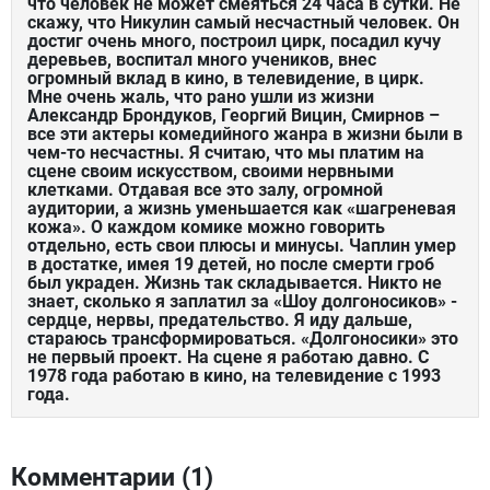
что человек не может смеяться 24 часа в сутки. Не
скажу, что Никулин самый несчастный человек. Он
достиг очень много, построил цирк, посадил кучу
деревьев, воспитал много учеников, внес
огромный вклад в кино, в телевидение, в цирк.
Мне очень жаль, что рано ушли из жизни
Александр Брондуков, Георгий Вицин, Смирнов –
все эти актеры комедийного жанра в жизни были в
чем-то несчастны. Я считаю, что мы платим на
сцене своим искусством, своими нервными
клетками. Отдавая все это залу, огромной
аудитории, а жизнь уменьшается как «шагреневая
кожа». О каждом комике можно говорить
отдельно, есть свои плюсы и минусы. Чаплин умер
в достатке, имея 19 детей, но после смерти гроб
был украден. Жизнь так складывается. Никто не
знает, сколько я заплатил за «Шоу долгоносиков» -
сердце, нервы, предательство. Я иду дальше,
стараюсь трансформироваться. «Долгоносики» это
не первый проект. На сцене я работаю давно. С
1978 года работаю в кино, на телевидение с 1993
года.
Комментарии (
1
)