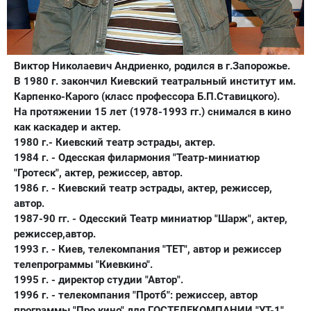
Виктор Николаевич Андриенко, родился в г.Запорожье.
В
1980 г
. закончил Киевский театральный институт им.
Карпенко-Карого (класс профессора Б.П.Ставицкого).
На протяжении 15 лет (1978-1993 гг.) снимался в кино
как каскадер и актер.
1980 г
.- Киевский театр эстрады, актер.
1984 г
. - Одесская филармония "Театр-миниатюр
"Гротеск", актер, режиссер, автор.
1986 г
. - Киевский театр эстрады, актер, режиссер,
автор.
1987-90 гг. - Одесский Театр миниатюр "Шарж", актер,
режиссер,автор.
1993 г
. - Киев, телекомпания "ТЕТ", автор и режиссер
телепрограммы "Киевкино".
1995 г
. - директор студии "Автор".
1996 г
. - телекомпания "Протб": режиссер, автор
программы "Про кино" для ГОСТЕЛЕКОМПАНИИ "УТ-1".