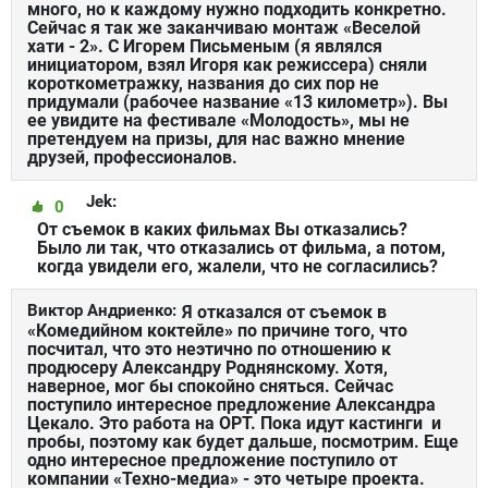
много, но к каждому нужно подходить конкретно.
Сейчас я так же заканчиваю монтаж «Веселой
хати - 2». С Игорем Письменым (я являлся
инициатором, взял Игоря как режиссера) сняли
короткометражку, названия до сих пор не
придумали (рабочее название «13 километр»). Вы
ее увидите на фестивале «Молодость», мы не
претендуем на призы, для нас важно мнение
друзей, профессионалов.
Jek:
0
От съемок в каких фильмах Вы отказались?
Было ли так, что отказались от фильма, а потом,
когда увидели его, жалели, что не согласились?
Виктор Андриенко:
Я отказался от съемок в
«Комедийном коктейле» по причине того, что
посчитал, что это неэтично по отношению к
продюсеру Александру Роднянскому. Хотя,
наверное, мог бы спокойно сняться. Сейчас
поступило интересное предложение Александра
Цекало. Это работа на ОРТ. Пока идут кастинги и
пробы, поэтому как будет дальше, посмотрим. Еще
одно интересное предложение поступило от
компании «Техно-медиа» - это четыре проекта.