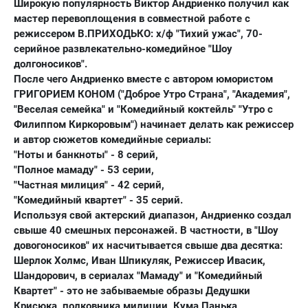
Широкую популярность Виктор Андриенко получил как
мастер перевоплощения в совместной работе с
режиссером В.ПРИХОДЬКО: х/ф "Тихий ужас", 70-
серийное развлекательно-комедийное "Шоу
долгоносиков".
После чего Андриенко вместе с автором юмористом
ГРИГОРИЕМ КОНОМ ("Доброе Утро Страна", "Академия",
"Веселая семейка" и "Комедийный коктейль" "Утро с
Филиппом Киркоровым") начинает делать как режиссер
и автор сюжетов комедийные сериалы:
"Ноты и банкноты" - 8 серий,
"Полное мамаду" - 53 серии,
"Частная милиция" - 42 серий,
"Комедийный квартет" - 35 серий.
Используя свой актерский диапазон, Андриенко создал
свыше 40 смешных персонажей. В частности, в "Шоу
довогоносиков" их насчитывается свыше два десятка:
Шерлок Холмс, Иван Шпикуляк, Режиссер Ивасик,
Шандорович, в сериалах "Мамаду" и "Комедийный
Квартет" - это не забываемые образы Дедушки
Крисюка, полковника милиции, Кума Панька,