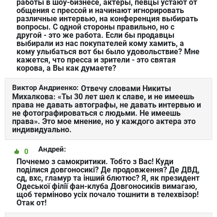
работы в шоу-бизнесе, актеры, певцы устают от
общения с прессой и начинают игнорировать
различные интервью, на конференция выбирать
вопросы. С одной стороны правильно, но с
другой - это же работа. Если бы продавцы
выбирали из нас покупателей кому хамить, а
кому улыбаться вот бы было удовольствие? Мне
кажется, что пресса и зрители - это святая
корова, а Вы как думаете?
Виктор Андриенко:
Отвечу словами Никиты
Михалкова: «Ты 30 лет шел к славе, и не имеешь
права не давать автографы, не давать интервью и
не фотографироваться с людьми. Не имеешь
права». Это мое мнение, но у каждого актера это
индивидуально.
Андрей:
0
Почнемо з самокритики. Тобто з Вас! Куди
поділися довгоносикі? Де продовження? Де ДВД,
сд, вхс, гламур та інший блютюс? Я, як президент
Одеської філії фан-клуба Довгоносиків вимагаю,
щоб терміново усіх почало тошнити в телехвізор!
Отак от!