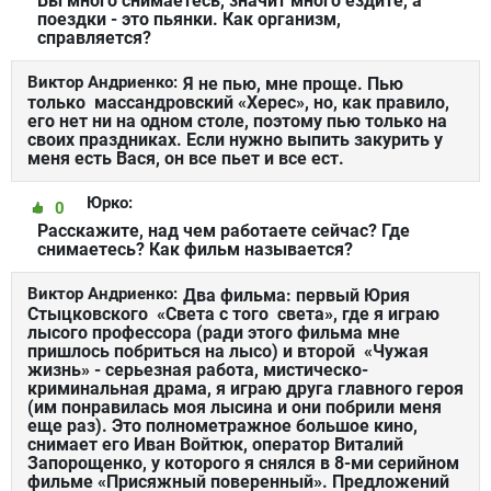
Вы много снимаетесь, значит много ездите, а
поездки - это пьянки. Как организм,
справляется?
Виктор Андриенко:
Я не пью, мне проще. Пью
только массандровский «Херес», но, как правило,
его нет ни на одном столе, поэтому пью только на
своих праздниках. Если нужно выпить закурить у
меня есть Вася, он все пьет и все ест.
Юрко:
0
Расскажите, над чем работаете сейчас? Где
снимаетесь? Как фильм называется?
Виктор Андриенко:
Два фильма: первый Юрия
Стыцковского «Света с того света», где я играю
лысого профессора (ради этого фильма мне
пришлось побриться на лысо) и второй «Чужая
жизнь» - серьезная работа, мистическо-
криминальная драма, я играю друга главного героя
(им понравилась моя лысина и они побрили меня
еще раз). Это полнометражное большое кино,
снимает его Иван Войтюк, оператор Виталий
Запорощенко, у которого я снялся в 8-ми серийном
фильме «Присяжный поверенный». Предложений