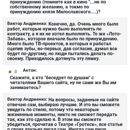
принуждению (помните как в кино "...не по
собственному желанию, а токмо по
принуждению князя Милославского....)?
Виктор Андриенко:
Конечно, да. Очень много было
работ, которые нужно было выполнять по
контракту, а я их не хотел выполнять. То же «Лото-
Забава», которое вначале было по принуждению.
Много было ТВ-проектов, в которых я работал
сцепив зубы, во-первых, дав согласие, думал все
будет по-другому, но люди пытались делать по-
своему. Приходилось дотянуть эту лямку.
Антон:
0
Скажите, а кто "беседует по душам" с
читателями Вашего сайта, ну не сами же Вы им
занимаетесь?
Виктор Андриенко:
На вопросы, заданные на сайте
отвечаю сам, выбираю лучшие. И это вы сможете
увидеть по стилю, потому что некоторые
жизненные моменты, никто не сможет передать
так, как это сделаю я. В этом вы сможете
убедиться, прочитав о Театре «Гротеск», все статьи
о своих друзьях писал сам. Иногда сам пишу