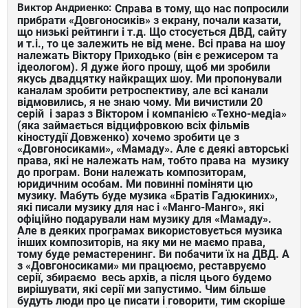
Виктор Андриенко:
Справа в тому, що нас попросили
прибрати «Довгоносиків» з екрану, почали казати,
що низькі рейтинги і т.д. Що стосується ДВД, сайту
и т.і., то це залежить не від мене. Всі права на шоу
належать Віктору Приходько (він є режисером та
ідеологом). Я дуже його прошу, щоб ми зробили
якусь двадцятку найкращих шоу. Ми пропонували
каналам зробити ретроспективу, але всі канали
відмовились, я не знаю чому. Ми вичистили 20
серій і зараз з Віктором і компанією «Техно-медіа»
(яка займається відцифровкою всіх фільмів
кіностудії Довженко) хочемо зробити це з
«Довгоносиками», «Мамаду». Але є деякі авторські
права, які не належать нам, тобто права на музику
до програм. Вони належать композиторам,
юридичним особам. Ми повинні поміняти цю
музику. Мабуть буде музика «Братів Гадюкиних»,
які писали музику для нас і «Манго-Манго», які
офіційно подарували нам музику для «Мамаду».
Але в деяких програмах використовується музика
інших композиторів, на яку ми не маємо права,
тому буде ремастеренинг. Ви побачити їх на ДВД. А
з «Довгоносиками» ми працюємо, реставруємо
серії, збираємо весь архів, а після цього будемо
вирішувати, які серії ми запустимо. Чим більше
будуть люди про це писати і говорити, тим скоріше