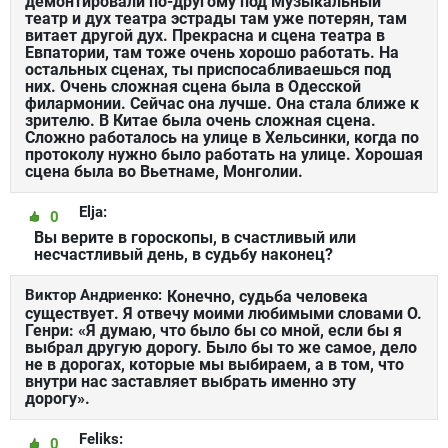
демонтировали по-другому под Музыкальный
театр и дух театра эстрады там уже потерян, там
витает другой дух. Прекрасна и сцена театра в
Евпатории, там тоже очень хорошо работать. На
остальных сценах, ты приспосабливаешься под
них. Очень сложная сцена была в Одесской
филармонии. Сейчас она лучше. Она стала ближе к
зрителю. В Китае была очень сложная сцена.
Сложно работалось на улице в Хельсинки, когда по
протоколу нужно было работать на улице. Хорошая
сцена была во Вьетнаме, Монголии.
Elja:
0
Вы верите в гороскопы, в счастливый или
несчастливый день, в судьбу наконец?
Виктор Андриенко:
Конечно, судьба человека
существует. Я отвечу моими любимыми словами О.
Генри: «Я думаю, что было бы со мной, если бы я
выбрал другую дорогу. Было бы то же самое, дело
не в дорогах, которые мы выбираем, а в том, что
внутри нас заставляет выбрать именно эту
дорогу».
Feliks:
0