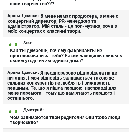
своё творчество???
Арина Домски:
В мене немає продюсера, в мене є
концертний директор, PR-менеджер та
адміністратор. Мій стиль - це поп-музика, хоча в
моїх концертах є класичні твори.
Star:
0
Как ты думаешь, почему фабриканты не
проголосовали за тебя? Какие находишь плюсы в
своём уходе из звёздного дома?
Арина Домски:
Я неодноразово відповідала на це
питання, і моя відповідь залишається такою ж:
сильних конкурентів не люблять і виживають
першими. Те, що я пішла першою, насправді для
мене перемога - тому що пам'ятають першого і
останнього.
Дмитрий:
0
Чем занимаются твои родители? Они тоже люди
творческие?