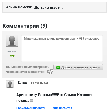
Арина Домски:
Що таке щастя.
Комментарии (
9
)
символов
999
Вы можете комментировать
Добавить комментарий
через аккаунт в соцсетях:
_Влад
15 лет
назад
Арине нету Равных!!!!!Ето Самая Класная
певица!!!
Прокомментировать
Мне нравится