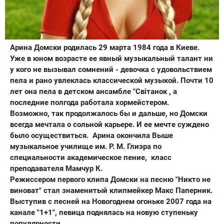
Арина Домски родилась 29 марта 1984 года в Киеве.
Уже в юном возрасте ее явный музыкальный талант ни
у кого не вызывал сомнений - девочка с удовольствием
пела и рано увлеклась классической музыкой. Почти 10
лет она пела в детском ансамбле "Світанок , а
последние полгода работала хормейстером.
Возможно, так продолжалось бы и дальше, но Домски
всегда мечтала о сольной карьере. И ее мечте суждено
было осуществиться.
Арина окончила Выше
музыкальное училище им. Р. М. Глиэра по
специальности академическое пение,
класс
преподавателя Мамчур К.
Режиссером первого клипа Домски на песню "Никто не
виноват" стал знаменитый клипмейкер Макс Паперник.
Выступив с песней на Новогоднем огоньке 2007 года на
канале "1+1", певица поднялась на новую ступеньку
популярности.