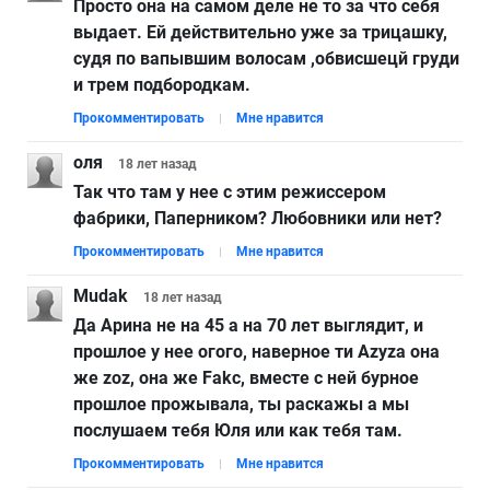
Просто она на самом деле не то за что себя
выдает. Ей действительно уже за трицашку,
судя по вапывшим волосам ,обвисшецй груди
и трем подбородкам.
Прокомментировать
Мне нравится
оля
18 лет
назад
Так что там у нее с этим режиссером
фабрики, Паперником? Любовники или нет?
Прокомментировать
Мне нравится
Mudak
18 лет
назад
Да Арина не на 45 а на 70 лет выглядит, и
прошлое у нее огого, наверное ти Azyza она
же zoz, она же Fakc, вместе с ней бурное
прошлое прожывала, ты раскажы а мы
послушаем тебя Юля или как тебя там.
Прокомментировать
Мне нравится