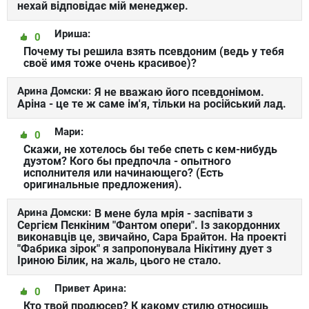
нехай відповідає мій менеджер.
Ириша:
0
Почему ты решила взять псевдоним (ведь у тебя
своё имя тоже очень красивое)?
Арина Домски:
Я не вважаю його псевдонімом.
Аріна - це те ж саме ім'я, тільки на російський лад.
Мари:
0
Скажи, не хотелось бы тебе спеть с кем-нибудь
дуэтом? Кого бы предпочла - опытного
исполнителя или начинающего? (Есть
оригинальные предложения).
Арина Домски:
В мене була мрія - заспівати з
Сергієм Пєнкіним "Фантом опери". Із закордонних
виконавців це, звичайно, Сара Брайтон. На проекті
"Фабрика зірок" я запропонувала Нікітину дует з
Іриною Білик, на жаль, цього не стало.
Привет Арина:
0
Кто твой продюсер? К какому стилю относишь