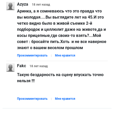
Azyza
18 лет
назад
Аринка, а я сомневаюсь что это правда что
вы молодая....Вы выглядите лет на 45.И это
четко видно было в живой съемке 2-й
подбородок и целлюлит даже на животе,да и
косы прицепные,где своих-то взять?...Мой
совет : бросайте пить.Хоть и не все наверное
знают о вашем веселом прошлом
Прокомментировать
Мне нравится
Fakc
18 лет
назад
Такую бездарность на сцену впускать точно
нельзя !!!
Прокомментировать
Мне нравится