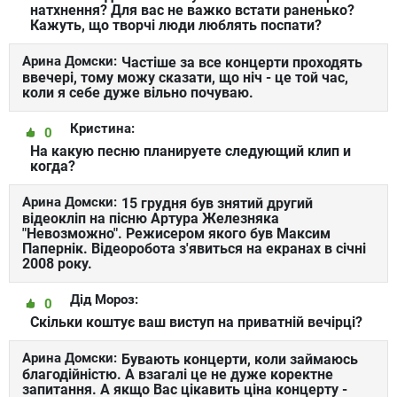
натхнення? Для вас не важко встати раненько?
Кажуть, що творчі люди люблять поспати?
Арина Домски:
Частіше за все концерти проходять
ввечері, тому можу сказати, що ніч - це той час,
коли я себе дуже вільно почуваю.
Кристина:
0
На какую песню планируете следующий клип и
когда?
Арина Домски:
15 грудня був знятий другий
відеокліп на пісню Артура Железняка
"Невозможно". Режисером якого був Максим
Папернік. Відеоробота з'явиться на екранах в січні
2008 року.
Дід Мороз:
0
Скільки коштує ваш виступ на приватній вечірці?
Арина Домски:
Бувають концерти, коли займаюсь
благодійністю. А взагалі це не дуже коректне
запитання. А якщо Вас цікавить ціна концерту -