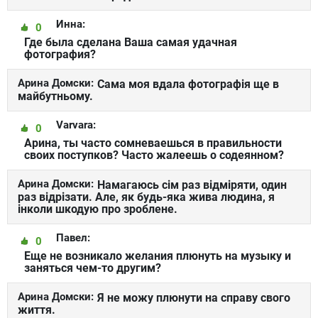
Инна:
0
Где была сделана Ваша самая удачная
фотография?
Арина Домски:
Сама моя вдала фотографія ще в
майбутньому.
Varvara:
0
Арина, ты часто сомневаешься в правильности
своих поступков? Часто жалеешь о содеянном?
Арина Домски:
Намагаюсь сім раз відміряти, один
раз відрізати. Але, як будь-яка жива людина, я
інколи шкодую про зроблене.
Павел:
0
Еще не возникало желания плюнуть на музыку и
заняться чем-то другим?
Арина Домски:
Я не можу плюнути на справу свого
життя.