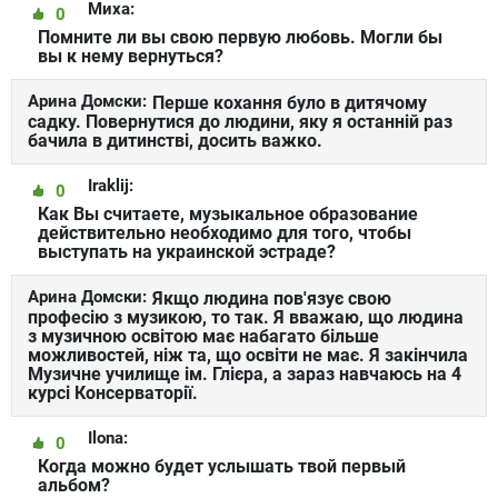
Миха:
0
Помните ли вы свою первую любовь. Могли бы
вы к нему вернуться?
Арина Домски:
Перше кохання було в дитячому
садку. Повернутися до людини, яку я останній раз
бачила в дитинстві, досить важко.
Iraklij:
0
Как Вы считаете, музыкальное образование
действительно необходимо для того, чтобы
выступать на украинской эстраде?
Арина Домски:
Якщо людина пов'язує свою
професію з музикою, то так. Я вважаю, що людина
з музичною освітою має набагато більше
можливостей, ніж та, що освіти не має. Я закінчила
Музичне училище ім. Глієра, а зараз навчаюсь на 4
курсі Консерваторії.
Ilona:
0
Когда можно будет услышать твой первый
альбом?