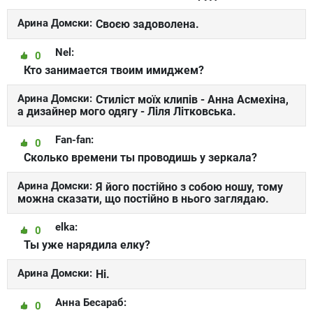
Арина Домски:
Своєю задоволена.
Nel:
0
Кто занимается твоим имиджем?
Арина Домски:
Стиліст моїх клипів - Анна Асмехіна,
а дизайнер мого одягу - Ліля Літковська.
Fan-fan:
0
Сколько времени ты проводишь у зеркала?
Арина Домски:
Я його постійно з собою ношу, тому
можна сказати, що постійно в нього заглядаю.
elka:
0
Ты уже нарядила елку?
Арина Домски:
Ні.
Анна Бесараб:
0