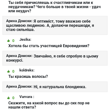
Ты себя причисляешь к счастливчикам или к
неудачникам? Чего больше в твоей жизни - удач
или неудач?
Арина Домски:
Я оптиміст, тому вважаю себе
щасливою людиною. А, долаючи перешкоди, я
стаю сильніша.
Jesika:
0
Хотела бы стать участницей Евровидения?
Арина Домски:
Звичайно, я себе спробую в цьому
конкурсі.
koldreks:
0
Ты красишь волосы?
Арина Домски:
Ні, я натуральна блондинка.
Varvara :
0
Скажите, на какой вопрос вы до сих пор не
нашли ответа?