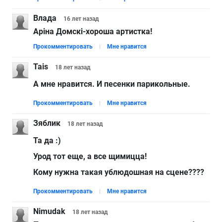
Влада
16 лет
назад
Аріна Домскі-хороша артистка!
Прокомментировать
Мне нравится
Tais
18 лет
назад
А мне нравится. И песенки парикольные.
Прокомментировать
Мне нравится
Зяблик
18 лет
назад
Та да :)
Урод тот еще, а все щимицца!
Кому нужна такая ублюдошная на сцене????
Прокомментировать
Мне нравится
Nimudak
18 лет
назад