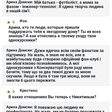
Арина Домски:
Мій батько - футболіст, а мама за
фахом - інженер-технолог. Я єдина творча людина
в нашій сім'ї.
Изя:
0
Арина, кто те люди, которые пришли
поддержать тебя к звездному дому? Ты их всех
знаешь? А как отнеслись к твоему уходу твои
однокурсники?
Арина Домски:
Дуже вдячна всім своїм фанатам за
підтримку. На жаль, я знаю не всіх, але в
майбутньому буде створено офіційний фан-клуб і
ми обов'язково познайомимось. А мої
однокурсники з Консерваторії були раді мене
бачити, тому що за два тижні дуже за мною
скучили. Якщо я була б там три місяці, вони не
змогли б цього пережити.
Кристина:
0
В каких отношениях Вы теперь с Никитиным?
Арина Домски:
Я поважаю цю людину як
професіонала. На жаль, ми не будемо працювати з