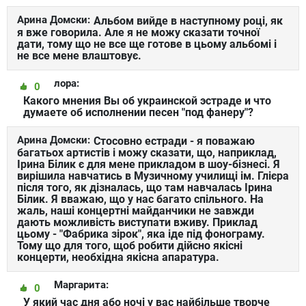
Арина Домски:
Альбом вийде в наступному році, як
я вже говорила. Але я не можу сказати точної
дати, тому що не все ще готове в цьому альбомі і
не все мене влаштовує.
лора:
0
Какого мнения Вы об украинской эстраде и что
думаете об исполнении песен "под фанеру"?
Арина Домски:
Стосовно естради - я поважаю
багатьох артистів і можу сказати, що, наприклад,
Ірина Білик є для мене прикладом в шоу-бізнесі. Я
вирішила навчатись в Музичному училищі ім. Глієра
після того, як дізналась, що там навчалась Ірина
Білик. Я вважаю, що у нас багато спільного. На
жаль, наші концертні майданчики не завжди
дають можливість виступати вживу. Приклад
цьому - "Фабрика зірок", яка іде під фонограму.
Тому що для того, щоб робити дійсно якісні
концерти, необхідна якісна апаратура.
Маргарита:
0
У який час дня або ночі у вас найбільше творче