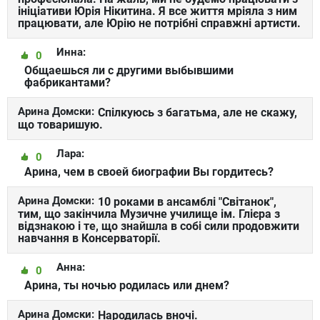
ініціативи Юрія Нікитина. Я все життя мріяла з ним
працювати, але Юрію не потрібні справжні артисти.
Инна:
0
Общаешься ли с другими выбывшими
фабрикантами?
Арина Домски:
Спілкуюсь з багатьма, але не скажу,
що товаришую.
Лара:
0
Арина, чем в своей биографии Вы гордитесь?
Арина Домски:
10 роками в ансамблі "Світанок",
тим, що закінчила Музичне училище ім. Глієра з
відзнакою і те, що знайшла в собі сили продовжити
навчання в Консерваторії.
Анна:
0
Арина, ты ночью родилась или днем?
Арина Домски:
Народилась вночі.