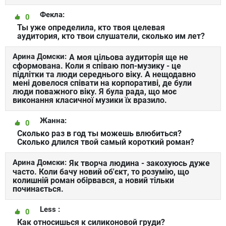
Фекла:
0
Ты уже определила, кто твоя целевая
аудитория, кто твои слушатели, сколько им лет?
Арина Домски:
А моя цільова аудиторія ще не
сформована. Коли я співаю поп-музику - це
підлітки та люди середнього віку. А нещодавно
мені довелося співати на корпоративі, де були
люди поважного віку. Я була рада, що моє
виконання класичної музики їх вразило.
Жанна:
0
Сколько раз в год ты можешь влюбиться?
Сколько длился твой самый короткий роман?
Арина Домски:
Як творча людина - закохуюсь дуже
часто. Коли бачу новий об'єкт, то розумію, що
колишній роман обірвався, а новий тільки
починається.
Less :
0
Как относишься к силиконовой груди?