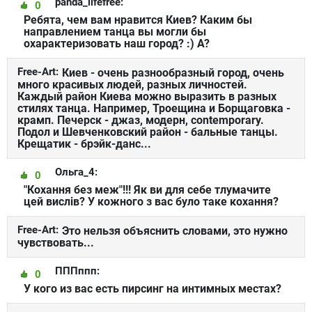
panda_lifefree:
0
Ребята, чем вам нравится Киев? Каким бы
направлением танца вы могли бы
охарактеризовать наш город? :) А?
Free-Art:
Киев - очень разнообразный город, очень
много красивых людей, разных личностей.
Каждый район Киева можно выразить в разных
стилях танца. Например, Троещина и Борщаговка -
крамп. Печерск - джаз, модерн, contemporary.
Подол и Шевченковский район - бальные танцы.
Крещатик - брэйк-данс...
Ольга_4:
0
"Кохання без меж"!!! Як ви для себе тлумачите
цей вислів? У кожного з вас було таке кохання?
Free-Art:
Это нельзя объяснить словами, это нужно
чувствовать...
ПППппп:
0
У кого из вас есть пирсинг на интимных местах?