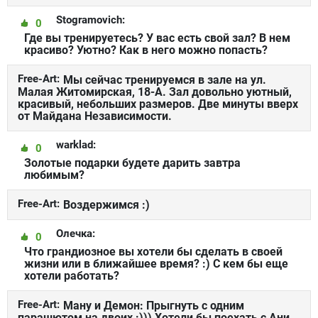
Stogramovich:
0
Где вы тренируетесь? У вас есть свой зал? В нем
красиво? Уютно? Как в него можно попасть?
Free-Art:
Мы сейчас тренируемся в зале на ул.
Малая Житомирская, 18-А. Зал довольно уютный,
красивый, небольших размеров. Две минуты вверх
от Майдана Независимости.
warklad:
0
Золотые подарки будете дарить завтра
любимым?
Free-Art:
Воздержимся :)
Олечка:
0
Что грандиозное вы хотели бы сделать в своей
жизни или в ближайшее время? :) С кем бы еще
хотели работать?
Free-Art:
Ману и Демон: Прыгнуть с одним
парашютом на двоих :))) Хотели бы поехать с Ани