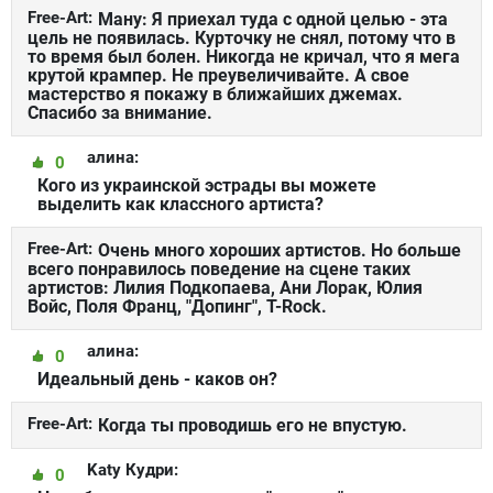
Free-Art:
Ману: Я приехал туда с одной целью - эта
цель не появилась. Курточку не снял, потому что в
то время был болен. Никогда не кричал, что я мега
крутой крампер. Не преувеличивайте. А свое
мастерство я покажу в ближайших джемах.
Спасибо за внимание.
алина:
0
Кого из украинской эстрады вы можете
выделить как классного артиста?
Free-Art:
Очень много хороших артистов. Но больше
всего понравилось поведение на сцене таких
артистов: Лилия Подкопаева, Ани Лорак, Юлия
Войс, Поля Франц, "Допинг", T-Rock.
алина:
0
Идеальный день - каков он?
Free-Art:
Когда ты проводишь его не впустую.
Katy Кудри:
0