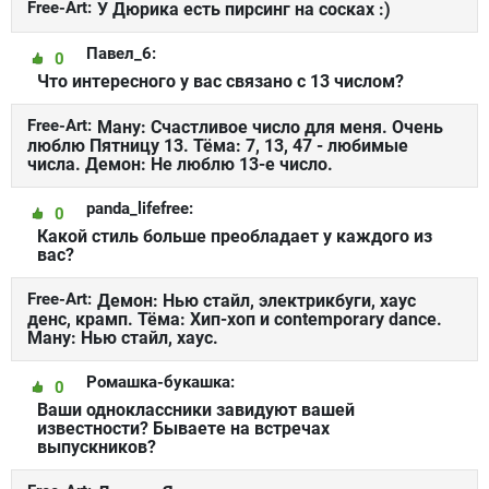
Free-Art:
У Дюрика есть пирсинг на сосках :)
Павел_6:
0
Что интересного у вас связано с 13 числом?
Free-Art:
Ману: Счастливое число для меня. Очень
люблю Пятницу 13. Тёма: 7, 13, 47 - любимые
числа. Демон: Не люблю 13-е число.
panda_lifefree:
0
Какой стиль больше преобладает у каждого из
вас?
Free-Art:
Демон: Нью стайл, электрикбуги, хаус
денс, крамп. Тёма: Хип-хоп и contemporary dance.
Ману: Нью стайл, хаус.
Ромaшка-букашка:
0
Ваши одноклассники завидуют вашей
известности? Бываете на встречах
выпускников?