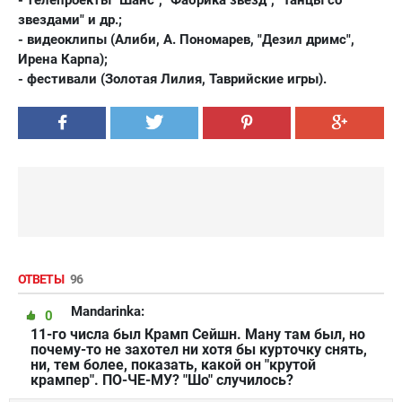
- телепроекты "Шанс", "Фабрика звезд", "Танцы со
звездами" и др.;
- видеоклипы (Алиби, А. Пономарев, "Дезил дримс",
Ирена Карпа);
- фестивали (Золотая Лилия, Таврийские игры).
ОТВЕТЫ
96
Mandarinka:
0
11-го числа был Крамп Сейшн. Ману там был, но
почему-то не захотел ни хотя бы курточку снять,
ни, тем более, показать, какой он "крутой
крампер". ПО-ЧЕ-МУ? "Шо" случилось?