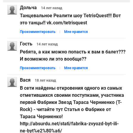
Дольча
14 лет
назад
Танцевальное Реалити шоу TetrisQuest!!! Вот
это танцы!! vk.com/tetrisquest
Прокомментировать
Мне нравится
Гость
14 лет
назад
Ребята, а как можно попасть к вам в балет???
И возможно ли это вообще??
Прокомментировать
Мне нравится
Вася
18 лет
назад
В сети найдены откровения одного из самых
отметившихся своими поступками, участника
первой Фабрики Звезд Тараса Черниенко (T-
Rock) - читайте тут Статья о Фабрике от
Тараса Черниенко!
http://absurdu.net/stati/fabrika-zvyozd-byt-ili-
ne-byt%e2%80%a6/