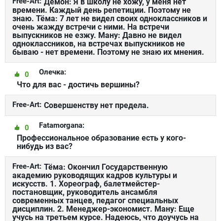
Free-Art:
Демон: Я в школу не хожу, у меня нет
времени. Каждый день репетиции. Поэтому не
знаю. Тёма: 7 лет не видел своих одноклассников и
очень жажду встречи с ними. На встречи
выпускников не езжу. Ману: Давно не видел
одноклассников, на встречах выпускников не
бываю - нет времени. Поэтому не знаю их мнения.
Олечка:
0
Что для вас - достичь вершины?
Free-Art:
Совершенству нет предела.
Fatamorgana:
0
Профессиональное образование есть у кого-
нибудь из вас?
Free-Art:
Тёма: Окончил Государственную
академию руководящих кадров культуры и
искусств. 1. Хореограф, балетмейстер-
постановщик, руководитель ансамбля
современных танцев, педагог специальных
дисциплин. 2. Менеджер-экономист. Ману: Еще
учусь на третьем курсе. Надеюсь, что доучусь на