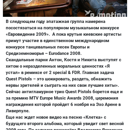
В следующем году эпатажная группа намерена
посостязаться на популярном музыкальном конкурсе
«Евровидение 2009». А пока крутые киевские артисты
примут участие в единственном международном
конкурсе танцевальных песен Европы и
Средиземноморья – Eurodance 2008.
Скандальные парни Антон, Костя и Никита выступят с
хитом о неразделенных моральных ценностях «Я
устал» в ремиксе от 2 special & FDR. Главная задача
Quest Pistols – это шокировать, раздеть, обнажить
нервы зрителей и сыграть на них свои лучшие хиты».
Сейчас антигламурное трио Quest Pistols борется еще и
за премию MTV Europe Music Awards 2008, церемония
награждения которой пройдет 6 ноября на Эхо Арене в
Ливерпуле.
Еще нас ждет новое видео на песню «Клетка» с
будущего второго альбома, который увидит свет весной