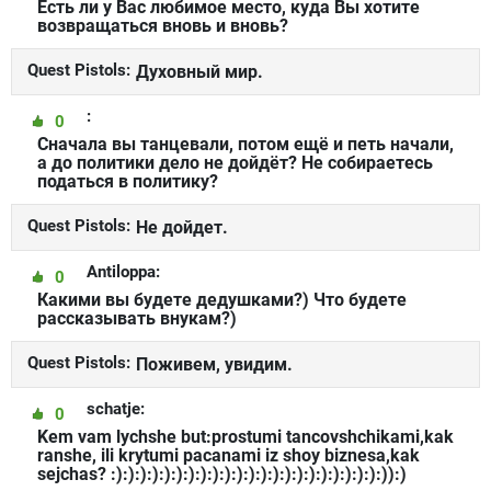
Есть ли у Вас любимое место, куда Вы хотите
возвращаться вновь и вновь?
Quest Pistols:
Духовный мир.
:
0
Сначала вы танцевали, потом ещё и петь начали,
а до политики дело не дойдёт? Не собираетесь
податься в политику?
Quest Pistols:
Не дойдет.
Antiloppa:
0
Какими вы будете дедушками?) Что будете
рассказывать внукам?)
Quest Pistols:
Поживем, увидим.
schatje:
0
Kem vam lychshe but:prostumi tancovshchikami,kak
ranshe, ili krytumi pacanami iz shoy biznesa,kak
sejchas? :):):):):):):):):):):):):):):):):):):):):):):)):)