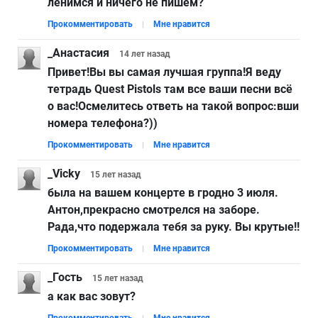
ленимся и ничего не пишем?
Прокомментировать
Мне нравится
_Анастасия
14 лет
назад
Привет!Вы вы самая лучшая группа!Я веду
тетрадь Quest Pistols там все ваши песни всё
о вас!Осмелитесь ответь на такой вопрос:вши
номера телефона?))
Прокомментировать
Мне нравится
_Vicky
15 лет
назад
была на вашем концерте в гродно 3 июля.
Антон,прекрасно смотрелся на заборе.
Рада,что подержала тебя за руку. Вы крутые!!
Прокомментировать
Мне нравится
_Гость
15 лет
назад
а как вас зовут?