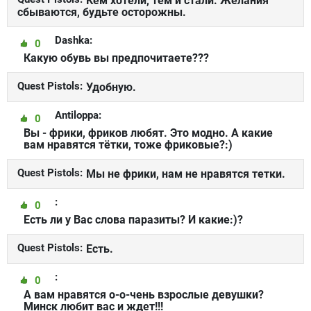
Кем хотели, тем и стали. Желания
сбываются, будьте осторожны.
Dashka:
0
Какую обувь вы предпочитаете???
Quest Pistols:
Удобную.
Antiloppa:
0
Вы - фрики, фриков любят. Это модно. А какие
вам нравятся тётки, тоже фриковые?:)
Quest Pistols:
Мы не фрики, нам не нравятся тетки.
:
0
Есть ли у Вас слова паразиты? И какие:)?
Quest Pistols:
Есть.
:
0
А вам нравятся о-о-чень взрослые девушки?
Минск любит вас и ждет!!!