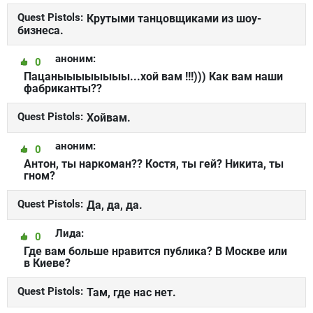
Quest Pistols:
Крутыми танцовщиками из шоу-
бизнеса.
аноним:
0
Пацаныыыыыыыы...хой вам !!!))) Как вам наши
фабриканты??
Quest Pistols:
Хойвам.
аноним:
0
Антон, ты наркоман?? Костя, ты гей? Никита, ты
гном?
Quest Pistols:
Да, да, да.
Лида:
0
Где вам больше нравится публика? В Москве или
в Киеве?
Quest Pistols:
Там, где нас нет.