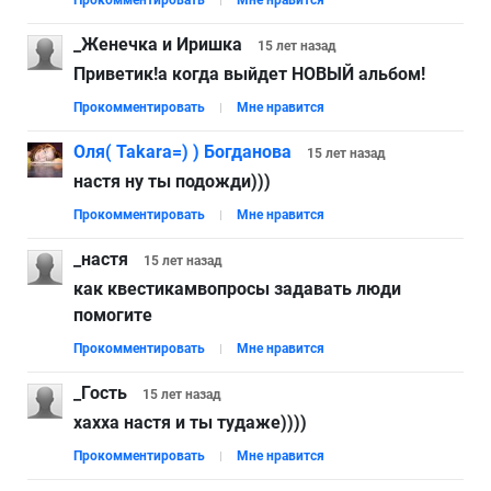
Прокомментировать
Мне нравится
_Женечка и Иришка
15 лет
назад
Приветик!а когда выйдет НОВЫЙ альбом!
Прокомментировать
Мне нравится
Оля( Takara=) ) Богданова
15 лет
назад
настя ну ты подожди)))
Прокомментировать
Мне нравится
_настя
15 лет
назад
как квестикамвопросы задавать люди
помогите
Прокомментировать
Мне нравится
_Гость
15 лет
назад
хахха настя и ты тудаже))))
Прокомментировать
Мне нравится