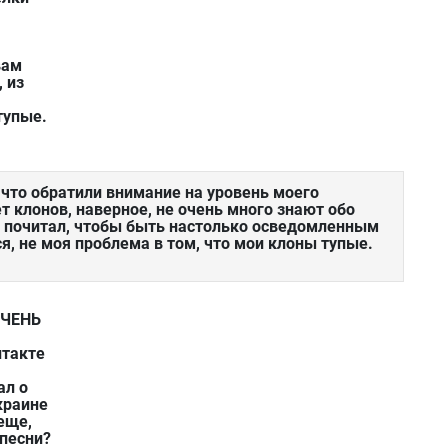
вам
, из
тупые.
 что обратили внимание на уровень моего
ет клонов, наверное, не очень много знают обо
 я почитал, чтобы быть настолько осведомленным
я, не моя проблема в том, что мои клоны тупые.
ОЧЕНЬ
нтакте
ал о
краине
 еще,
 песни?