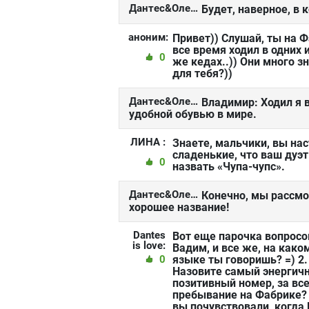
Дантес&Олейник:
Будет, наверное, в 
аноним:
Привет)) Слушай, ты на 
все время ходил в одних и
0
же кедах..)) Они много з
для тебя?))
Дантес&Олейник:
Владимир: Ходил я 
удобной обувью в мире.
ЛИНА :
Знаете, мальчики, вы на
сладенькие, что ваш дуэ
0
назвать «Чупа-чупс».
Дантес&Олейник:
Конечно, мы рассмо
хорошее название!
Dantes
Вот еще парочка вопросов
is love:
Вадим, и все же, на како
0
языке ты говоришь? =) 2.
Назовите самый энергич
позитивный номер, за вс
пребывание на Фабрике? 
вы почувствовали, когда 