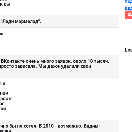
ак вы
S
 "Леди мармелад".
ча
и
Loa
 ВКонтакте очень много заявок, около 10 тысяч.
 просто зависала. Мы даже удалили свои
с к
2009
рос к
ог
той
чно бы не хотел. В 2010 - возможно. Вадим:
вушки.