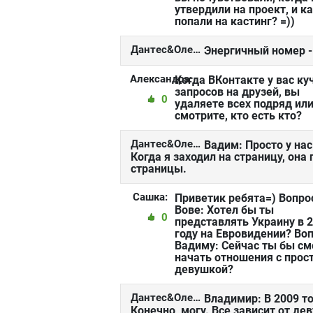
утвердили на проект, и к
попали на кастинг? =))
Дантес&Олейник:
Энергичный номер -
Александра:
Когда ВКонтакте у вас ку
запросов на друзей, вы
0
удаляете всех подряд ил
смотрите, кто есть кто?
Дантес&Олейник:
Вадим: Просто у нас
Когда я заходил на страницу, она
страницы.
Сашка:
Приветик ребята=) Вопро
Вове: Хотел бы ты
0
представлять Украину в 
году на Евровидении? Воп
Вадиму: Сейчас ты бы см
начать отношения с прос
девушкой?
Дантес&Олейник:
Владимир: В 2009 то
Конечно, могу. Все зависит от де