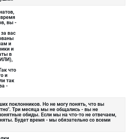
натов,
 время
в, вы -
за вас
рованы
нам и
рики и
аты в
ИЛИ),
Так что
то и
сли так
ва -
их поклонников. Но не могу понять, что вы
тно". Три месяца мы не общались - вы не
понятные обиды. Если мы на что-то не отвечаем,
аняты. Будет время - мы обязательно со всеми
елки