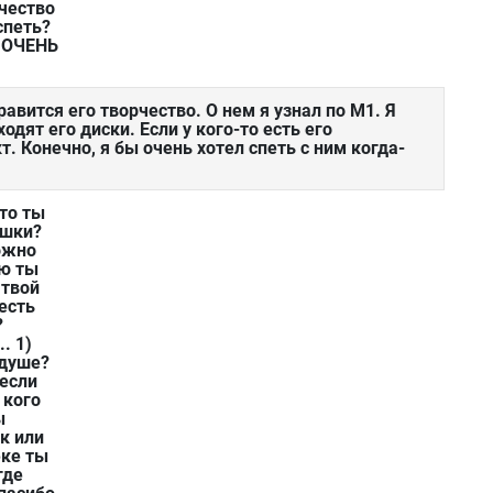
чество
спеть?
! ОЧЕНЬ
авится его творчество. О нем я узнал по М1. Я
одят его диски. Если у кого-то есть его
. Конечно, я бы очень хотел спеть с ним когда-
что ты
ушки?
можно
ню ты
 твой
есть
?
. 1)
 душе?
.если
 кого
ы
к или
еке ты
где