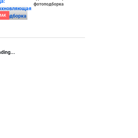
фотоподборка
MAK
ding...