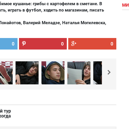
имое кушанье: грибы с картофелем в сметане. В
МИ
ть, играть в футбол, ходить по магазинам, писать
 Понайотов, Валерий Меладзе, Наталья Могилевска,
0
0
0
й тур
 когда