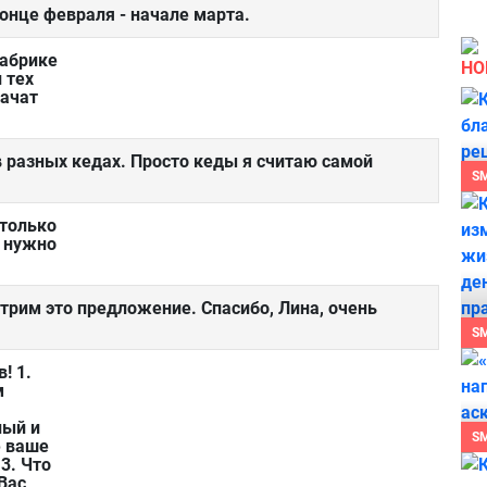
конце февраля - начале марта.
Фабрике
НО
 тех
начат
в разных кедах. Просто кеды я считаю самой
S
столько
т нужно
трим это предложение. Спасибо, Лина, очень
S
! 1.
м
ный и
S
е ваше
3. Что
Вас