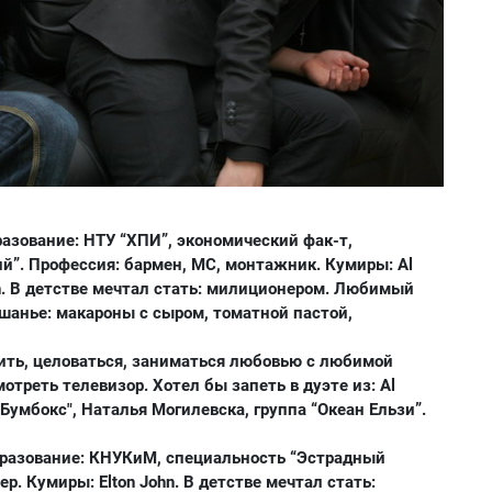
разование: НТУ “ХПИ”, экономический фак-т,
й”. Профессия: бармен, MC, монтажник. Кумиры: Al
son. В детстве мечтал стать: милиционером. Любимый
шанье: макароны с сыром, томатной пастой,
вить, целоваться, заниматься любовью с любимой
отреть телевизор. Хотел бы запеть в дуэте из: Al
а “Бумбокс", Наталья Могилевска, группа “Океан Ельзи”.
Образование: КНУКиМ, специальность “Эстрадный
р. Кумиры: Elton John. В детстве мечтал стать: