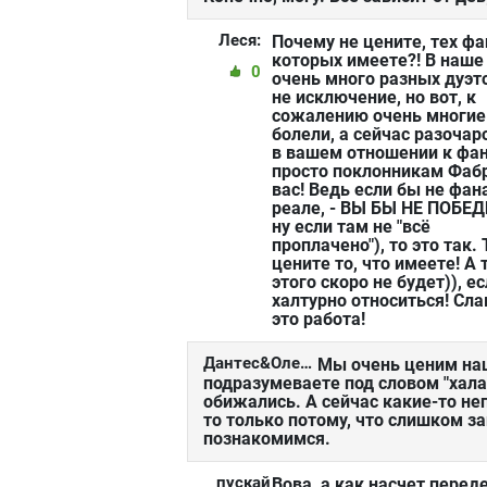
Леся:
Почему не цените, тех фа
которых имеете?! В наше
0
очень много разных дуэто
не исключение, но вот, к
сожалению очень многие 
болели, а сейчас разоча
в вашем отношении к фа
просто поклонникам Фаб
вас! Ведь если бы не фан
реале, - ВЫ БЫ НЕ ПОБЕД
ну если там не "всё
проплачено"), то это так. 
цените то, что имеете! А 
этого скоро не будет)), е
халтурно относиться! Сла
это работа!
Дантес&Олейник:
Мы очень ценим наш
подразумеваете под словом "хала
обижались. А сейчас какие-то не
то только потому, что слишком з
познакомимся.
пускай
Вова, а как насчет перед