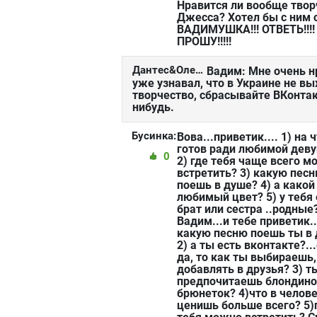
Нравится ли вообще твор
Джесса? Хотел бы с ним 
ВАДИМУШКА!!! ОТВЕТЬ!!!
ПРОШУ!!!!!
Дантес&Олейник:
Вадим: Мне очень нр
уже узнавал, что в Украине не вых
творчество, сбрасывайте ВКонтакт
нибудь.
Бусинка:
Вова...приветик.... 1) на 
готов ради любимой дев
0
2) где тебя чаще всего 
встретить? 3) какую пес
поешь в душе? 4) а какой
любимый цвет? 5) у тебя 
брат или сестра ..родные
Вадим...и тебе приветик...
какую песню поешь ты в
2) а ты есть вконтакте?..
да, то как ты выбираешь,
добавлять в друзья? 3) т
предпочитаешь блондино
брюнеток? 4)что в челов
ценишь больше всего? 5)