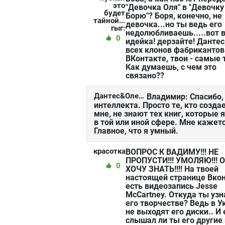
это
"Девочка Оля" в "Девочку
будет
Борю"? Боря, конечно, не
тайной...
девочка...но ты ведь его
гыг:
недолюбливаешь.....вот 
0
идейка! дерзайте! Дантес
всех клонов фабрикантов
ВКонтакте, твои - самые 
Как думаешь, с чем это
связано??
Дантес&Олейник:
Владимир: Спасибо,
интеллекта. Просто те, кто созда
мне, не знают тех книг, которые
в той или иной сфере. Мне кажетс
Главное, что я умный.
красотка:
ВОПРОС К ВАДИМУ!!! НЕ
ПРОПУСТИ!!! УМОЛЯЮ!!! 
0
ХОЧУ ЗНАТЬ!!!! На твоей
настоящей странице Вко
есть видеозапись Jesse
McCartney. Откуда ты узн
его творчестве? Ведь в У
не выходят его диски.. И
слышал ли ты его другие