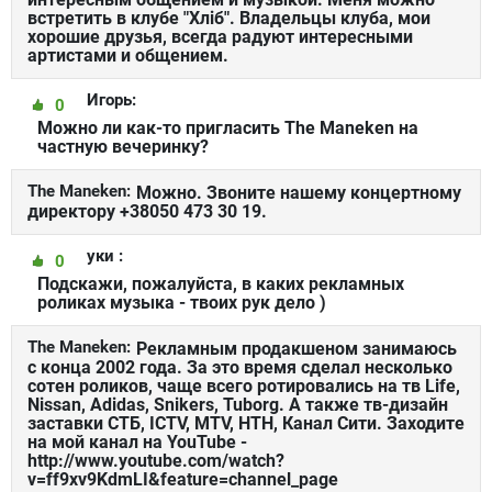
встретить в клубе "Хліб". Владельцы клуба, мои
хорошие друзья, всегда радуют интересными
артистами и общением.
Игорь:
0
Можно ли как-то пригласить The Maneken на
частную вечеринку?
The Maneken:
Можно. Звоните нашему концертному
директору +38050 473 30 19.
уки :
0
Подскажи, пожалуйста, в каких рекламных
роликах музыка - твоих рук дело )
The Maneken:
Рекламным продакшеном занимаюсь
с конца 2002 года. За это время сделал несколько
сотен роликов, чаще всего ротировались на тв Life,
Nissan, Adidas, Snikers, Tuborg. А также тв-дизайн
заставки СТБ, ICTV, MTV, НТН, Канал Сити. Заходите
на мой канал на YouTube -
http://www.youtube.com/watch?
v=ff9xv9KdmLI&feature=channel_page