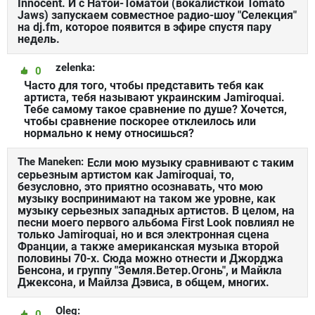
Innocent. И с Натой-Томатой (вокалисткой Tomato
Jaws) запускаем совместное радио-шоу "Селекция"
на dj.fm, которое появится в эфире спустя пару
недель.
zelenka:
0
Часто для того, чтобы представить тебя как
артиста, тебя называют украинским Jamiroquai.
Тебе самому такое сравнение по душе? Хочется,
чтобы сравнение поскорее отклеилось или
нормально к нему относишься?
The Maneken:
Если мою музыку сравнивают с таким
серьезным артистом как Jamiroquai, то,
безусловно, это приятно осознавать, что мою
музыку воспринимают на таком же уровне, как
музыку серьезных западных артистов. В целом, на
песни моего первого альбома First Look повлиял не
только Jamiroquai, но и вся электронная сцена
Франции, а также американская музыка второй
половины 70-х. Сюда можно отнести и Джорджа
Бенсона, и группу "Земля.Ветер.Огонь", и Майкла
Джексона, и Майлза Дэвиса, в общем, многих.
Oleg:
0