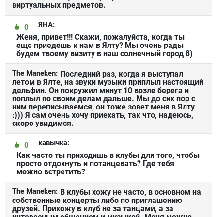
виртуальных предметов.
ЯНА:
0
Женя, привет!!! Скажи, пожалуйста, когда ты
еще приедешь к нам в Ялту? Мы очень рады
будем твоему визиту в наш солнечный город 8)
The Maneken:
Последний раз, когда я выступал
летом в Ялте, на звуки музыки приплыл настоящий
дельфин. Он покружил минут 10 возле берега и
поплыл по своим делам дальше. Мы до сих пор с
ним переписываемся, он тоже зовет меня в Ялту
:))) Я сам очень хочу приехать, так что, надеюсь,
скоро увидимся.
кавычка:
0
Как часто ты приходишь в клубы для того, чтобы
просто отдохнуть и потанцевать? Где тебя
можно встретить?
The Maneken:
В клубы хожу не часто, в основном на
собственные концерты либо по приглашению
друзей. Прихожу в клуб не за танцами, а за
интересным общением и музыкой. Меня можно