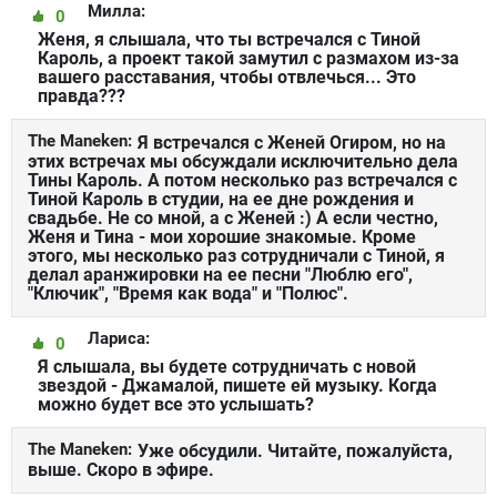
Милла:
0
Женя, я слышала, что ты встречался с Тиной
Кароль, а проект такой замутил с размахом из-за
вашего расставания, чтобы отвлечься... Это
правда???
The Maneken:
Я встречался с Женей Огиром, но на
этих встречах мы обсуждали исключительно дела
Тины Кароль. А потом несколько раз встречался с
Тиной Кароль в студии, на ее дне рождения и
свадьбе. Не со мной, а с Женей :) А если честно,
Женя и Тина - мои хорошие знакомые. Кроме
этого, мы несколько раз сотрудничали с Тиной, я
делал аранжировки на ее песни "Люблю его",
"Ключик", "Время как вода" и "Полюс".
Лариса:
0
Я слышала, вы будете сотрудничать с новой
звездой - Джамалой, пишете ей музыку. Когда
можно будет все это услышать?
The Maneken:
Уже обсудили. Читайте, пожалуйста,
выше. Скоро в эфире.