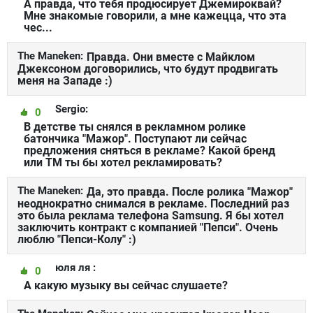
А правда, что тебя продюсирует Джемироквай?
Мне знакомые говорили, а мне кажецца, что эта
чес...
The Maneken:
Правда. Они вместе с Майклом
Джексоном договорились, что будут продвигать
меня на Западе :)
Sergio:
0
В детстве ты снялся в рекламном ролике
батончика "Мажор". Поступают ли сейчас
предложения сняться в рекламе? Какой бренд
или ТМ ты бы хотел рекламировать?
The Maneken:
Да, это правда. После ролика "Мажор"
неоднократно снимался в рекламе. Последний раз
это была реклама телефона Samsung. Я бы хотел
заключить контракт с компанией "Пепси". Очень
люблю "Пепси-Колу" :)
юля ля :
0
А какую музыку вы сейчас слушаете?