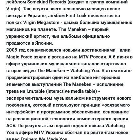
лейблом Somekind Records (входит в группу компаний
Virgin). Так, спустя всего несколько месяцев после
выхода в Украине, альбом First Look появляется на
полках Virgin Megastore - самых больших музыкальных
магазинов на планете. The Maneken – первый
украинский артист, чьи альбомы официально
продаются в Японии.
2009 год ознаменовался новыми достижениями– клип
Magic Force взяли в ротацию на MTV Россия. А 6 июня в
эфире украинских музыкальных каналов стартовало
второе видео The Maneken – Watching You. В этом клипе
продемонстрирован один из наиболее интересных
элементов выступлений The Maneken – исполнение
трека на i.m.table (interactive media table) -
экспериментальном музыкальном инструменте нового
поколения, который используют принцип «осязаемого
интерфейса» и программное обеспечение, основанное
на революционной технологии компьютерного зрения
ACV. По результатам первой недели показа Watching
You в эфире MTV Украина обогнал по рейтингам новое
видео Eminem We Made You.