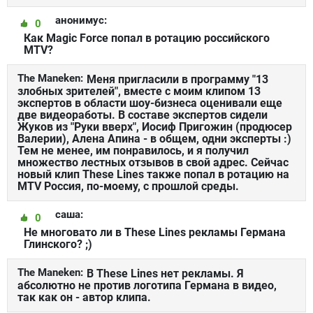
анонимус:
0
Как Magic Force попал в ротацию российского
MTV?
The Maneken:
Меня пригласили в программу "13
злобных зрителей", вместе с моим клипом 13
экспертов в области шоу-бизнеса оценивали еще
две видеоработы. В составе экспертов сидели
Жуков из "Руки вверх", Иосиф Пригожин (продюсер
Валерии), Алена Апина - в общем, одни эксперты :)
Тем не менее, им понравилось, и я получил
множество лестных отзывов в свой адрес. Сейчас
новый клип These Lines также попал в ротацию на
МТV Россия, по-моему, с прошлой среды.
саша:
0
Не многовато ли в These Lines рекламы Германа
Глинского? ;)
The Maneken:
В These Lines нет рекламы. Я
абсолютно не против логотипа Германа в видео,
так как он - автор клипа.