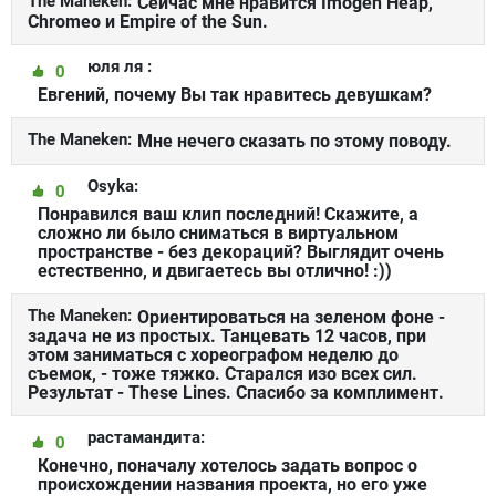
The Maneken:
Сейчас мне нравится Imogen Heap,
Chromeo и Empire of the Sun.
юля ля :
0
Евгений, почему Вы так нравитесь девушкам?
The Maneken:
Мне нечего сказать по этому поводу.
Osyka:
0
Понравился ваш клип последний! Скажите, а
сложно ли было сниматься в виртуальном
пространстве - без декораций? Выглядит очень
естественно, и двигаетесь вы отлично! :))
The Maneken:
Ориентироваться на зеленом фоне -
задача не из простых. Танцевать 12 часов, при
этом заниматься с хореографом неделю до
съемок, - тоже тяжко. Старался изо всех сил.
Результат - These Lines. Спасибо за комплимент.
растамандита:
0
Конечно, поначалу хотелось задать вопрос о
происхождении названия проекта, но его уже