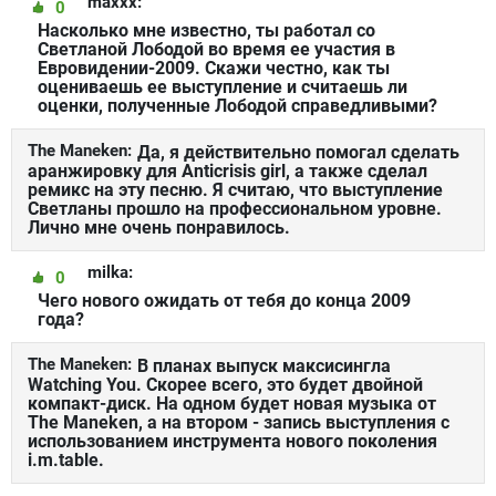
maxxx:
0
Насколько мне известно, ты работал со
Светланой Лободой во время ее участия в
Евровидении-2009. Скажи честно, как ты
оцениваешь ее выступление и считаешь ли
оценки, полученные Лободой справедливыми?
The Maneken:
Да, я действительно помогал сделать
аранжировку для Anticrisis girl, а также сделал
ремикс на эту песню. Я считаю, что выступление
Светланы прошло на профессиональном уровне.
Лично мне очень понравилось.
milka:
0
Чего нового ожидать от тебя до конца 2009
года?
The Maneken:
В планах выпуск максисингла
Watching You. Скорее всего, это будет двойной
компакт-диск. На одном будет новая музыка от
The Maneken, а на втором - запись выступления с
использованием инструмента нового поколения
i.m.table.