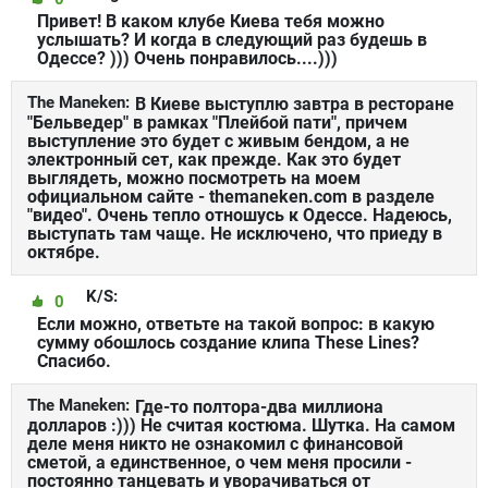
Привет! В каком клубе Киева тебя можно
услышать? И когда в следующий раз будешь в
Одессе? ))) Очень понравилось....)))
The Maneken:
В Киеве выступлю завтра в ресторане
"Бельведер" в рамках "Плейбой пати", причем
выступление это будет с живым бендом, а не
электронный сет, как прежде. Как это будет
выглядеть, можно посмотреть на моем
официальном сайте - themaneken.com в разделе
"видео". Очень тепло отношусь к Одессе. Надеюсь,
выступать там чаще. Не исключено, что приеду в
октябре.
K/S:
0
Если можно, ответьте на такой вопрос: в какую
сумму обошлось создание клипа These Lines?
Спасибо.
The Maneken:
Где-то полтора-два миллиона
долларов :))) Не считая костюма. Шутка. На самом
деле меня никто не ознакомил с финансовой
сметой, а единственное, о чем меня просили -
постоянно танцевать и уворачиваться от