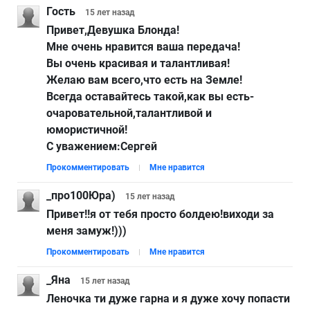
Гость
15 лет
назад
Привет,Девушка Блонда!
Мне очень нравится ваша передача!
Вы очень красивая и талантливая!
Желаю вам всего,что есть на Земле!
Всегда оставайтесь такой,как вы есть-
очаровательной,талантливой и
юмористичной!
С уважением:Сергей
Прокомментировать
Мне нравится
_про100Юра)
15 лет
назад
Привет!!я от тебя просто болдею!виходи за
меня замуж!)))
Прокомментировать
Мне нравится
_Яна
15 лет
назад
Леночка ти дуже гарна и я дуже хочу попасти