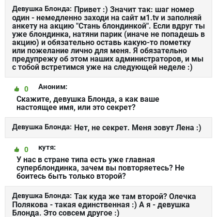
Девушка Блонда:
Привет :) Значит так: шаг номер
один - немедленно заходи на сайт м1.tv и заполняй
анкету на акцию "Стань блондинкой". Если вдруг ты
уже блондинка, натяни парик (иначе не попадешь в
акцию) и обязательно оставь какую-то пометку
или пожелание лично для меня. Я обязательно
предупрежу об этом наших администраторов, и мы
с тобой встретимся уже на следующей неделе :)
Аноним:
0
Скажите, девушка Блонда, а как ваше
настоящее имя, или это секрет?
Девушка Блонда:
Нет, не секрет. Меня зовут Лена :)
кутя:
0
У нас в стране типа есть уже главная
суперблондинка, зачем вы повторяетесь? Не
боитесь быть только второй?
Девушка Блонда:
Так куда же там второй? Олечка
Полякова - такая единственная :) А я - девушка
Блонда. Это совсем другое :)