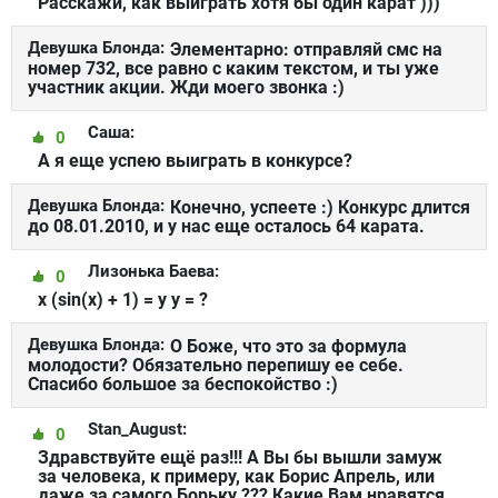
Расскажи, как выиграть хотя бы один карат )))
Девушка Блонда:
Элементарно: отправляй смс на
номер 732, все равно с каким текстом, и ты уже
участник акции. Жди моего звонка :)
Саша:
0
А я еще успею выиграть в конкурсе?
Девушка Блонда:
Конечно, успеете :) Конкурс длится
до 08.01.2010, и у нас еще осталось 64 карата.
Лизонька Баева:
0
x (sin(x) + 1) = y y = ?
Девушка Блонда:
О Боже, что это за формула
молодости? Обязательно перепишу ее себе.
Спасибо большое за беспокойство :)
Stan_August:
0
Здравствуйте ещё раз!!! А Вы бы вышли замуж
за человека, к примеру, как Борис Апрель, или
даже за самого Борьку ??? Какие Вам нравятся