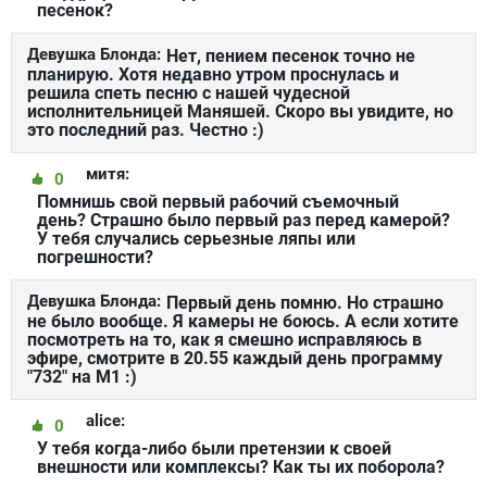
песенок?
Девушка Блонда:
Нет, пением песенок точно не
планирую. Хотя недавно утром проснулась и
решила спеть песню с нашей чудесной
исполнительницей Маняшей. Скоро вы увидите, но
это последний раз. Честно :)
митя:
0
Помнишь свой первый рабочий съемочный
день? Страшно было первый раз перед камерой?
У тебя случались серьезные ляпы или
погрешности?
Девушка Блонда:
Первый день помню. Но страшно
не было вообще. Я камеры не боюсь. А если хотите
посмотреть на то, как я смешно исправляюсь в
эфире, смотрите в 20.55 каждый день программу
"732" на М1 :)
alice:
0
У тебя когда-либо были претензии к своей
внешности или комплексы? Как ты их поборола?