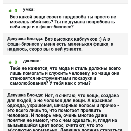
умка:
0
Без какой вещи своего гардероба ты просто не
можешь обойтись? Ты не думала попробовать
себя еще и в фэшн-бизнесе?
Девушка Блонда:
Без высоких каблучков :) А в
фэшн-бизнесе у меня есть маленькая фишка, я
надеюсь, скоро вы о ней узнаете.
джекил:
0
Тебе не кажется, что мода и стиль должны всего
лишь помогать и служить человеку, но чаще они
становятся инструментами показухи и
самолюбования? У тебя как с этим?
Девушка Блонда:
Нет, я считаю, что вещь, создана
для людей, а не человек для вещи. А красивая
одежда, украшения, шикарные волосы и прочее -
это всего лишь то, что помогает проявить
человека. И поверь мне, очень многие даже
понятия не имеют, что с чем одевать, и, глядя на
вымывшийся цвет волос, считают, что это
абсолютно нормально. Девушка должна стараться