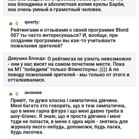
она блондинка и абсолютная копия куклы Барби,
она очень умный и грамотный человек.
qwerty:
0
Рейтингами и отзывами о своей программе Blond
007 ты часто интересуешься? И, вообще, при
создании программы вы как-то учитываете
пожелания зрителей?
Девушка Блонда:
О рейтингах не узнать невозможно
- они у нас висят на самом почетном месте. Пока
на М1 "победили" только Флинстоуны :)))) А по
поводу пожеланий зрителей - мы только от этого и
отталкиваемся.
аноним:
0
Привіт, ти дуже класна і симпатична дівчина.
Мені багато хто говорить, що я теж симпатична,
що в мене гарна фігура і що мені давно треба в
шоу-бізнес. Я знаю, що я проста дівчина і мені
туди не попасти, в мене є одна мрія - знятись для
журналу якого-небудь, допоможи, будь ласка,
будь ласочка.