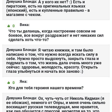
Девушка Блонда:
А у кого их нет? :) Есть и
пиратские, есть на оригинальных языках
(японский), есть и купленные правильно - в
магазине с чеком.
Вика:
0
Что ты делаешь, когда настроение совсем не
боевое, все вокруг раздражает и нет никаких сил
сделать хоть что-то?
Девушка Блонда:
Я читаю книжки, и там было
написано о том, что нужно всегда искать силу в
себе. Нужно просто выдохнуть, закрыть глаза и
подумать о том, что жизнь дала очень много уже
сейчас: здоровье, молодость, красоту. Открыть
глаза улыбнуться и начать все заново :)
Яна:
0
Кто для тебя героиня нашего времени?
Девушка Блонда:
Ох, чуть-чуть от Николь Кидман (я
ее обожаю), немного от Опры, и меня очень сильно
восхищает русская телеведущая, мне нравится,
как она общается с прессой, несмотря на то, что