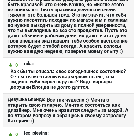
быть красивой, это очень важно, но многие этого
не понимают. Быть красивой девушкой очень
тяжело, это большой труд. Это не значит, что себя
нужно посвятить походам по магазинам и салонам,
но нужно выходить из дому в полной уверенности,
что ты выглядишь на все сто процентов. Пусть это
даже обычный рабочий день, но даже в этот день
твой внешний вид подарит тебе особое настроение,
которое будет с тобой всегда. А красить волосы
нужно каждую неделю, поверьте моему опыту :)
nika:
0
Как бы ты описала свое сегодняшнее состояние?
О чем ты мечтаешь в карьерном плане, кем
видишь себя через пару лет? Ведь карьера
девушки Блонда не долго длится.
Девушка Блонда:
Все так чудесно :) Мечтаю
открыть свою галерею. Мечтаю состояться как
дизайнер. Мне очень нравится следить за модой. А
по втором вопросу я обращусь к своему астрологу
Катерине :)
leo_plesing:
0