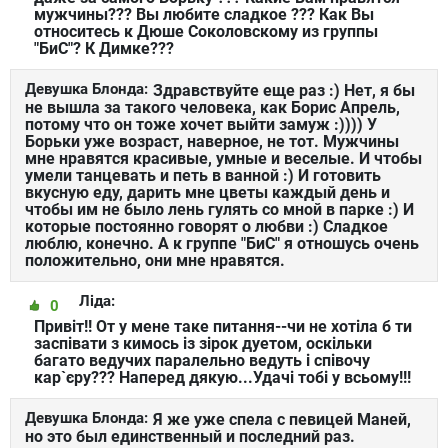
мужчины??? Вы любите сладкое ??? Как Вы
относитесь к Дюше Соколовскому из группы
"БиС"? К Димке???
Девушка Блонда:
Здравствуйте еще раз :) Нет, я бы
не вышла за такого человека, как Борис Апрель,
потому что он тоже хочет выйти замуж :)))) У
Борьки уже возраст, наверное, не тот. Мужчины
мне нравятся красивые, умные и веселые. И чтобы
умели танцевать и петь в ванной :) И готовить
вкусную еду, дарить мне цветы каждый день и
чтобы им не было лень гулять со мной в парке :) И
которые постоянно говорят о любви :) Сладкое
люблю, конечно. А к группе "БиС" я отношусь очень
положительно, они мне нравятся.
Ліда:
0
Привіт!! От у мене таке питання--чи не хотіла б ти
заспівати з кимось із зірок дуетом, оскільки
багато ведучих паралельно ведуть і співочу
кар`єру??? Наперед дякую...Удачі тобі у всьому!!!
Девушка Блонда:
Я же уже спела с певицей Маней,
но это был единственный и последний раз.