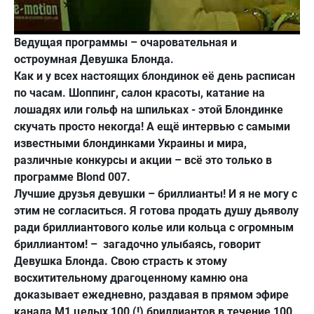
Ведущая программы – очаровательная и
остроумная Девушка Блонда.
Как и у всех настоящих блондинок её день расписан
по часам. Шоппинг, салон красоты, катание на
лошадях или гольф на шпильках - этой Блондинке
скучать просто некогда! А ещё интервью с самыми
известными блондинками Украины и мира,
различные конкурсы и акции – всё это только в
программе Blond 007.
Лучшие друзья девушки – бриллианты! И я не могу с
этим не согласиться. Я готова продать душу дьяволу
ради бриллиантового колье или кольца с огромным
бриллиантом! – загадочно улыбаясь, говорит
Девушка Блонда. Свою страсть к этому
восхитительному драгоценному камню она
доказывает ежедневно, раздавая в прямом эфире
канала М1 целых 100 (!) бриллиантов в течение 100