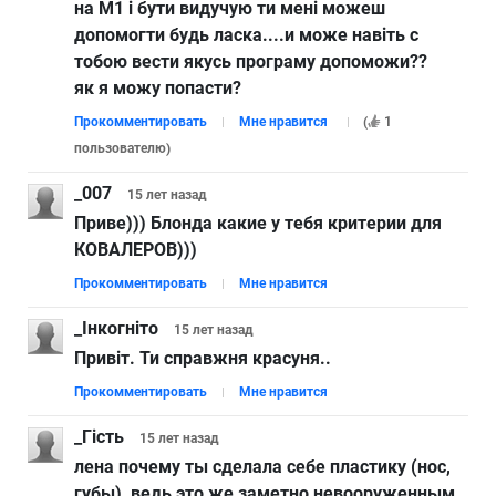
на М1 і бути видучую ти мені можеш
допомогти будь ласка....и може навіть с
тобою вести якусь програму допоможи??
як я можу попасти?
Прокомментировать
Мне нравится
(
1
пользователю
)
_007
15 лет
назад
Приве))) Блонда какие у тебя критерии для
КОВАЛЕРОВ)))
Прокомментировать
Мне нравится
_Iнкогнiто
15 лет
назад
Привiт. Ти справжня красуня..
Прокомментировать
Мне нравится
_Гість
15 лет
назад
лена почему ты сделала себе пластику (нос,
губы), ведь это же заметно невооруженным