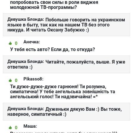
попробовать свои силы в роли виджея
молодежной ТВ-программы?
Девушка Блонда:
Побольше говорить на украинском
языке в быту, так как на нашем ТВ без этого
никуда. И читать Оксану Забужко :)
Анечка:
0
У тебя есть авто? Если да, то откуда?
Девушка Блонда:
Читайте, пожалуйста, выше. Я уже
ответила :)
Pikasso8:
0
Ти дуже-дуже-дуже гарнюня! Ти розумна,
симпатична! У тебе ангельська зовнішність та
ангельський голос! Ти надзвичайна! =*
Девушка Блонда:
Дуженьки дякую Вам :) Вы тоже,
наверное, симпатичный :)
Маша:
0