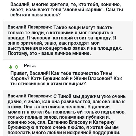
Василий, многие зрители, те, кто тебя, конечно,
знает, называют тебя "злобный карлик". Сам ты
себя как называешь?
Василий Лазарович:
Такие вещи могут писать
только те люди, с которыми я мог говорить о
правде. Я человек, который стоит за правду. Я
знаю зрителей, знаю, как проходят мои
выступления в концертных залах и на площадях.
Поэтому, это - ваше личное мнение.
Рита:
0
Привет, Василий! Как тебе творчество Тины
Кароль? Кати Бужинской и Жени Власовой? Как
ты относишься к этим певицам?
Василий Лазарович:
С Тиной мы дружим уже очень
давно, я знаю, как она развивается, как она шла к
этому. Она талантливый человек. В данный
момент я хотел бы пожелать ей только подъемов,
только полных залов, понимания публики и,
конечно же, сил. Евгению Власову и Катерину
Бужинскую я тоже очень люблю, я хотел бы им
пожелать много любви и искренней поддержки.