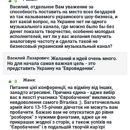
0
Василий, отдельное Вам уважение за
способность поставить на место всех бездарей
из так называемого украинского шоу-бизнеса, и
вот какой вопрос, на Украине нет ни одного
музыкального канала, где можно было бы без
денег показать творчество, особенно молодых
исполнителей, нет ли у вас желания получить
аналоговую частоту и сделать такой не
бизнесовый украинский музыкальный канал?
Василий Лазарович:
Желаний и идей очень много.
Но для начала самая важная цель - это
представить Украину на "Евровидении".
Женя:
0
Питання цієї конференції, на відміну від інших,
занадто агресивні. Причина єдина - адже вибір
вас в якості учасника "Євробачення" викликало
невдоволення самого Віталіка ;). Багаточисельна
армія його 13-15-річних дівчаток не можуть вам
пробачити. Бажаю вам не опускатися до рівня
"розборок" з чужими фанатами, адже це не
прикрашає жодної з сторін, а також успіхів на
"Євробаченні" і в подальшій творчій кар’єрі