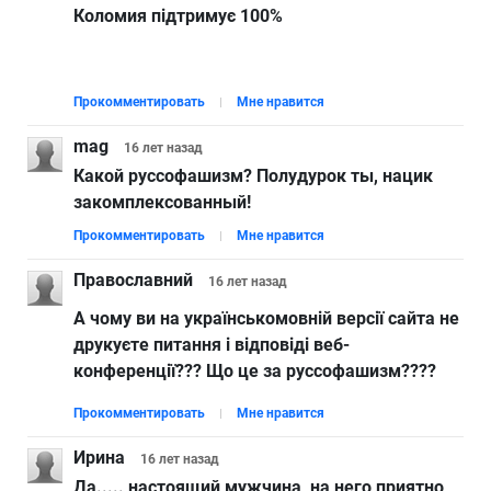
Коломия підтримує 100%
Прокомментировать
Мне нравится
mag
16 лет
назад
Какой руссофашизм? Полудурок ты, нацик
закомплексованный!
Прокомментировать
Мне нравится
Православний
16 лет
назад
А чому ви на українськомовній версії сайта не
друкуєте питання і відповіді веб-
конференції??? Що це за руссофашизм????
Прокомментировать
Мне нравится
Ирина
16 лет
назад
Да..... настоящий мужчина, на него приятно