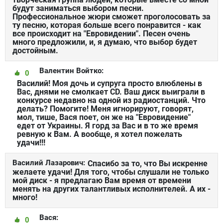
будут заниматься выбором песни.
Профессиональное жюри сможет проголосовать за
ту песню, которая больше всего понравится - как
все происходит на "Евровидении". Песен очень
много предложили, и, я думаю, что выбор будет
достойным.
Валентин Войтко:
0
Василий! Моя дочь и супруга просто влюблены в
Вас, днями не смолкает CD. Ваш диск выиграли в
конкурсе недавно на одной из радиостанций. Что
делать? Помогите! Меня игнорируют, говорят,
мол, тише, Вася поет, он же на "Евровидение"
едет от Украины. Я горд за Вас и в то же время
ревную к Вам. А вообще, я хотел пожелать
удачи!!!
Василий Лазарович:
Спасибо за то, что Вы искренне
желаете удачи! Для того, чтобы слушали не только
мой диск - я предлагаю Вам время от времени
менять на других талантливых исполнителей. А их -
много!
Вася:
0