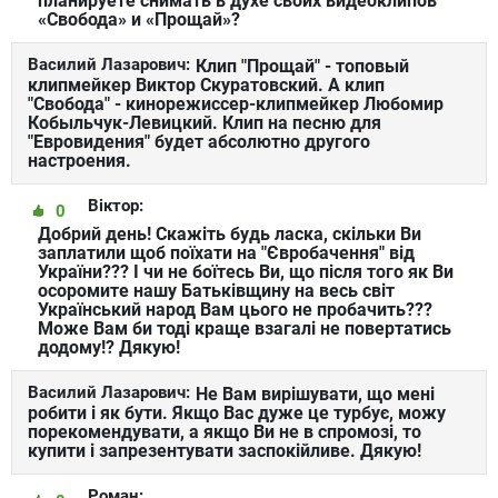
планируете снимать в духе своих видеоклипов
«Свобода» и «Прощай»?
Василий Лазарович:
Клип "Прощай" - топовый
клипмейкер Виктор Скуратовский. А клип
"Свобода" - кинорежиссер-клипмейкер Любомир
Кобыльчук-Левицкий. Клип на песню для
"Евровидения" будет абсолютно другого
настроения.
Віктор:
0
Добрий день! Скажіть будь ласка, скільки Ви
заплатили щоб поїхати на "Євробачення" від
України??? І чи не боїтесь Ви, що після того як Ви
осоромите нашу Батьківщину на весь світ
Український народ Вам цього не пробачить???
Може Вам би тоді краще взагалі не повертатись
додому!? Дякую!
Василий Лазарович:
Не Вам вирішувати, що мені
робити і як бути. Якщо Вас дуже це турбує, можу
порекомендувати, а якщо Ви не в спромозі, то
купити і запрезентувати заспокійливе. Дякую!
Роман: