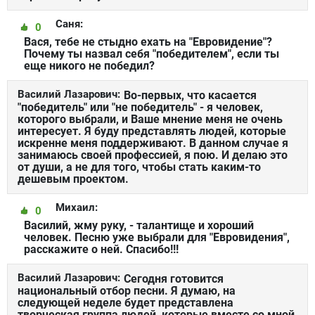
Саня:
0
Вася, тебе не стыдно ехать на "Евровидение"?
Почему ты назвал себя "победителем", если ты
еще никого не победил?
Василий Лазарович:
Во-первых, что касается
"победитель" или "не победитель" - я человек,
которого выбрали, и Ваше мнение меня не очень
интересует. Я буду представлять людей, которые
искренне меня поддерживают. В данном случае я
занимаюсь своей профессией, я пою. И делаю это
от души, а не для того, чтобы стать каким-то
дешевым проектом.
Михаил:
0
Василий, жму руку, - талантище и хороший
человек. Песню уже выбрали для "Евровидения",
расскажите о ней. Спасибо!!!
Василий Лазарович:
Сегодня готовится
национальный отбор песни. Я думаю, на
следующей неделе будет представлена
творческая группа людей, которые вместе со мной