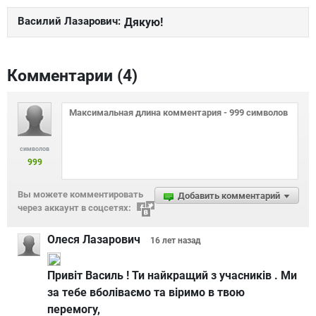
Василий Лазарович:
Дякую!
Комментарии (
4
)
символов
999
Вы можете комментировать
Добавить комментарий
через аккаунт в соцсетях:
Олеся Лазарович
16 лет
назад
Привіт Василь ! Ти найкращий з учасників . Ми
за тебе вболіваємо та віримо в твою
перемогу,