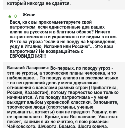
который никогда не сдается.
Женя:
0
Вася, как вы прокомментируете свой
патриотизм, если единственные два ваших
клипа на русском и в блатном образе? Ничего
патриотического и украинского не видим в этом.
И что за угроза "если я не поеду на Евровидение,
уеду в Италию, Испания или Россию"... Это ваш
патриотизм? Не возвращайтесь с
ЕВРОВИДЕНИЯ!!!
Василий Лазарович:
Во-первых, по поводу угроз -
это не угрозы, а творческие планы человека, и то
наболевшее... По поводу клипов на русском языке
- на сегодняшний день у меня дружеские
отношения с каналами разных стран (Прибалтика,
Россия, Казахстан), потому творчество мое только
начинается. А по поводу патриотизма - у меня
выходит альбом украинской классики. Запомните,
творческие люди (спортсмены, ученые,
музыканты, артисты) они не предают Родину, они
ее прославляют. Кроме, как Вы назвали, "блатных
песен", какими я их не считаю, я пою романсы
Чайковского, Шуберта, Брамса, Шостаковича,