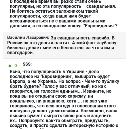
В последнее время вы резко стали очень
популярны, но эта популярность – скандальная.
Не боитесь остаться заложником такой
популярности, когда ваше имя будет
ассоциироваться не с вашими вокальными
данными, а со скандалом вокруг "Евровидения"?
Василий Лазарович:
За скандальность спасибо. В
России за это деньги платят. А мой фан-клуб шоу-
бизнеса делает мне его бесплатно, за что я им и
благодарен.
SSS:
0
Ясно, что популярность в Украине - дело
последнее на "Евровидении", выбирать будет
Европа, а не Украина. Но вопрос - Чем-то публику
брать будете? Голос у вас отличный, но как
говорится, не голосом единым... Извините, но
пока вы не открыли свою харизму, ни
вокальную, ни внешнюю, хотя.... не раз уже
говорилось, что всю погоду в голосовании этого
конкурса делают домохозяйки. Возможно, ваша
лысина сумеет сыграть свою роль и зацепить
их.. Попробуйте как-то обыграть, придумать,
создать, и просто сделать интересную историю о