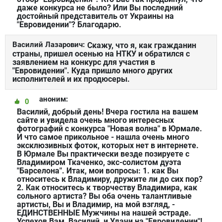
даже конкурса не было? Или Вы последний
достойный представитель от Украины на
"Евровидении"? Благодарю.
Василий Лазарович:
Скажу, что я, как гражданин
страны, пришел осенью на НТКУ и обратился с
заявлением на конкурс для участия в
"Евровидении". Куда пришло много других
исполнителей и их продюсеры.
аноним:
0
Василий, добрый день! Вчера гостила на вашем
сайте и увидела очень много интересных
фотографий с конкурса "Новая волна" в Юрмале.
И что самое прикольное - нашла очень много
эксклюзивных фоток, которых нет в интернете.
В Юрмале Вы практически везде позируете с
Владимиром Ткаченко, экс-солистом дуэта
"Барселона". Итак, мои вопросы: 1. как Вы
относитесь к Владимиру, дружите ли до сих пор?
2. Как относитесь к творчеству Владимира, как
сольного артиста? Вы оба очень талантливые
артисты, Вы и Владимир, на мой взгляд, -
ЕДИНСТВЕННЫЕ Мужчины на нашей эстраде.
Успехов Вам, Василий, и Удачи на "Евровидении"!