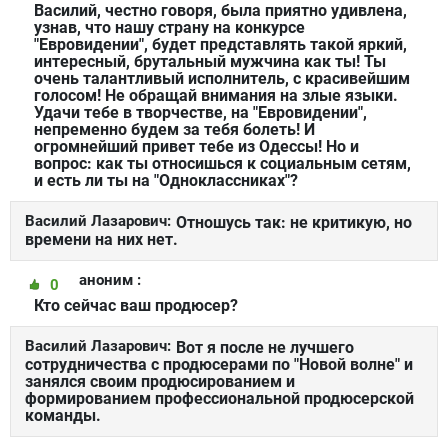
Василий, честно говоря, была приятно удивлена,
узнав, что нашу страну на конкурсе
"Евровидении", будет представлять такой яркий,
интересный, брутальный мужчина как ты! Ты
очень талантливый исполнитель, с красивейшим
голосом! Не обращай внимания на злые языки.
Удачи тебе в творчестве, на "Евровидении",
непременно будем за тебя болеть! И
огромнейший привет тебе из Одессы! Но и
вопрос: как ты относишься к социальным сетям,
и есть ли ты на "Одноклассниках"?
Василий Лазарович:
Отношусь так: не критикую, но
времени на них нет.
аноним :
0
Кто сейчас ваш продюсер?
Василий Лазарович:
Вот я после не лучшего
сотрудничества с продюсерами по "Новой волне" и
занялся своим продюсированием и
формированием профессиональной продюсерской
команды.