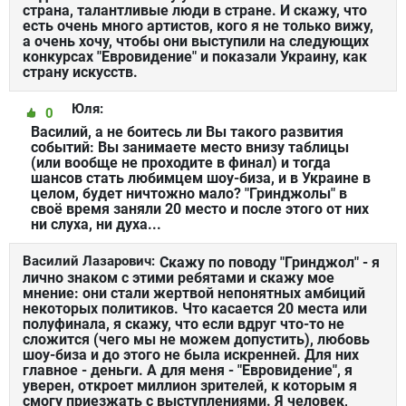
страна, талантливые люди в стране. И скажу, что
есть очень много артистов, кого я не только вижу,
а очень хочу, чтобы они выступили на следующих
конкурсах "Евровидение" и показали Украину, как
страну искусств.
Юля:
0
Василий, а не боитесь ли Вы такого развития
событий: Вы занимаете место внизу таблицы
(или вообще не проходите в финал) и тогда
шансов стать любимцем шоу-биза, и в Украине в
целом, будет ничтожно мало? "Гринджолы" в
своё время заняли 20 место и после этого от них
ни слуха, ни духа...
Василий Лазарович:
Скажу по поводу "Гринджол" - я
лично знаком с этими ребятами и скажу мое
мнение: они стали жертвой непонятных амбиций
некоторых политиков. Что касается 20 места или
полуфинала, я скажу, что если вдруг что-то не
сложится (чего мы не можем допустить), любовь
шоу-биза и до этого не была искренней. Для них
главное - деньги. А для меня - "Евровидение", я
уверен, откроет миллион зрителей, к которым я
смогу приезжать с выступлениями. Я человек,