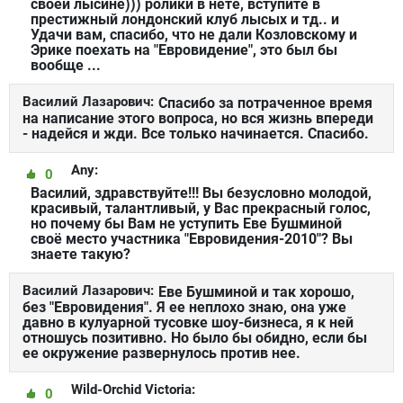
своей лысине))) ролики в нете, вступите в
престижный лондонский клуб лысых и тд.. и
Удачи вам, спасибо, что не дали Козловскому и
Эрике поехать на "Евровидение", это был бы
вообще ...
Василий Лазарович:
Спасибо за потраченное время
на написание этого вопроса, но вся жизнь впереди
- надейся и жди. Все только начинается. Спасибо.
Аny:
0
Василий, здравствуйте!!! Вы безусловно молодой,
красивый, талантливый, у Вас прекрасный голос,
но почему бы Вам не уступить Еве Бушминой
своё место участника "Евровидения-2010"? Вы
знаете такую?
Василий Лазарович:
Еве Бушминой и так хорошо,
без "Евровидения". Я ее неплохо знаю, она уже
давно в кулуарной тусовке шоу-бизнеса, я к ней
отношусь позитивно. Но было бы обидно, если бы
ее окружение развернулось против нее.
Wild-Orchid Victoria:
0