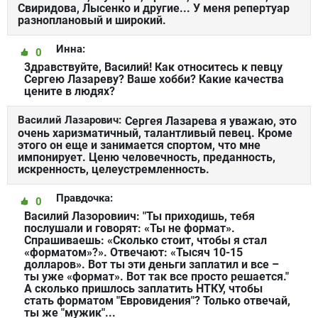
Свиридова, Лысенко и другие... У меня репертуар
разноплановый и широкий.
Инна:
0
3дравствуйте, Василий! Как относитесь к певцу
Сергею Лазареву? Ваше хобби? Какие качества
цените в людях?
Василий Лазарович:
Сергея Лазарева я уважаю, это
очень харизматичный, талантливый певец. Кроме
этого он еще и занимается спортом, что мне
импонирует. Ценю человечность, преданность,
искренность, целеустремленность.
Правдочка:
0
Василий Лазоровиич: "Ты приходишь, тебя
послушали и говорят: «Ты не формат».
Спрашиваешь: «Сколько стоит, чтобы я стал
«форматом»?». Отвечают: «Тысяч 10-15
долларов». Вот ты эти деньги заплатил и все –
ты уже «формат». Вот так все просто решается."
А сколько пришлось заплатить НТКУ, чтобы
стать форматом "Евровидения"? Только отвечай,
ты же "мужик"...