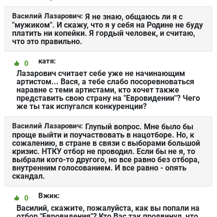
Василий Лазарович:
Я не знаю, общаюсь ли я с
"мужиком". И скажу, что я у себя на Родине не буду
платить ни копейки. Я гордый человек, и считаю,
что это правильно.
катя:
0
Лазарович считает себе уже не начинающим
артистом... Вася, а тебе слабо посоревноваться
наравне с теми артистами, кто хочет также
представить свою страну на "Евровидении"? Чего
же ты так испугался конкуренции?
Василий Лазарович:
Глупый вопрос. Мне было бы
проще выйти и поучаствовать в нацотборе. Но, к
сожалению, в стране в связи с выборами большой
кризис. НТКУ отбор не проводил. Если бы не я, то
выбрали кого-то другого, но все равно без отбора,
внутренним голосованием. И все равно - опять
скандал.
Вжик:
0
Василий, скажите, пожалуйста, как вы попали на
отбор "Евровидения"? Кто Вас так продвинул, что