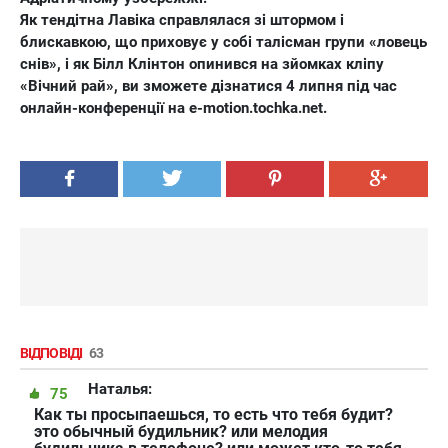
Як тендітна Лавіка справлялася зі штормом і
блискавкою, що приховує у собі талісман групи «ловець
снів», і як Білл Клінтон опинився на зйомках кліпу
«Вічний рай», ви зможете дізнатися 4 липня під час
онлайн-конференції на e-motion.tochka.net.
ВІДПОВІДІ
63
Наталья:
75
Как ты просыпаешься, то есть что тебя будит?
это обычный будильник? или мелодия