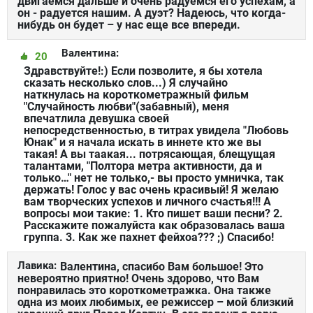
двигаемся дальше и очень радуемся его успехам, а
он - радуется нашим. А дуэт? Надеюсь, что когда-
нибудь он будет – у нас еще все впереди.
Валентина:
20
Здравствуйте!:) Если позволите, я бы хотела
сказать несколько слов...) Я случайно
наткнулась на короткометражный фильм
"Случайность любви"(забавный), меня
впечатлила девушка своей
непосредственностью, в титрах увидела "Любовь
Юнак" и я начала искать в иннете кто же вы
такая! А вы таакая... потрясающая, блещущая
талантами, "Полтора метра активности, да и
только…" нет не только,- вы просто умничка, так
держать! Голос у вас очень красивый! Я желаю
вам творческих успехов и личного счастья!!! А
вопросы мои такие: 1. Кто пишет ваши песни? 2.
Расскажите пожалуйста как образовалась ваша
группа. 3. Как же пахнет фейхоа??? ;) Спасибо!
Лавика:
Валентина, спасибо Вам большое! Это
невероятно приятно! Очень здорово, что Вам
понравилась это короткометражка. Она также
одна из моих любимых, ее режиссер – мой близкий