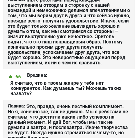
выступлением отходим в сторонку с нашей
командой и немножечко делимся впечатлениями о
том, что мы верим друг в друга и что сейчас нужно,
прежде всего, получить удовольствие. Иначе, если
это будет только желание выглядеть хорошо и
думать о том, как мы смотримся со стороны –
значит выступление уже нечестное. Зритель
видит, что это наш неправдивый образ. Поэтому
изначально просим друг друга получить
удовольствие, успокаиваем друг друга, что все
будет хорошо. Это невероятные ощущения перед
выступлением, их ни с чем не сравнить.
Вредина:
66
Я считаю, что в твоем жанре у тебя нет
конкуренток. Как думаешь ты? Можешь таких
назвать?
Лавика:
Это, правда, очень лестный комплимент.
Но я, конечно же, так не думаю. Мы с ребятами не
считаем, что достигли каких-либо успехов на
данный момент. И дай Бог, чтобы мы так не
думали и завтра, и послезавтра. Иначе творчества
не будет. Всегда нужно стремиться к чему-то, но
спасибо большое.