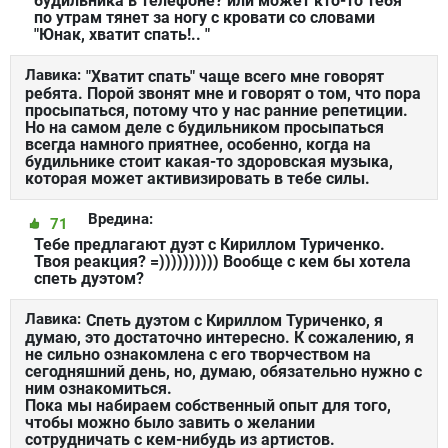
будильника в телефоне? или может кто-то тебя
по утрам тянет за ногу с кровати со словами
"Юнак, хватит спать!.. "
Лавика:
"Хватит спать" чаще всего мне говорят
ребята. Порой звонят мне и говорят о том, что пора
просыпаться, потому что у нас ранние репетиции.
Но на самом деле с будильником просыпаться
всегда намного приятнее, особенно, когда на
будильнике стоит какая-то здоровская музыка,
которая может активизировать в тебе силы.
Вредина:
71
Тебе предлагают дуэт с Кириллом Туриченко.
Твоя реакция? =)))))))))) Вообще с кем бы хотела
спеть дуэтом?
Лавика:
Спеть дуэтом с Кириллом Туриченко, я
думаю, это достаточно интересно. К сожалению, я
не сильно ознакомлена с его творчеством на
сегодняшний день, но, думаю, обязательно нужно с
ним ознакомиться.
Пока мы набираем собственный опыт для того,
чтобы можно было завить о желании
сотрудничать с кем-нибудь из артистов.