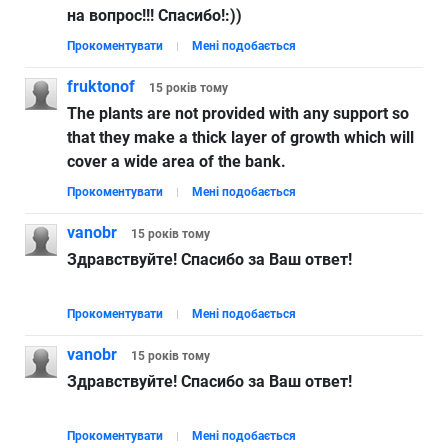
на вопрос!!! Спасибо!:))
Прокоментувати
Мені подобається
fruktonof
15 років
тому
The plants are not provided with any support so
that they make a thick layer of growth which will
cover a wide area of the bank.
Прокоментувати
Мені подобається
vanobr
15 років
тому
Здравствуйте! Спасибо за Ваш ответ!
Прокоментувати
Мені подобається
vanobr
15 років
тому
Здравствуйте! Спасибо за Ваш ответ!
Прокоментувати
Мені подобається