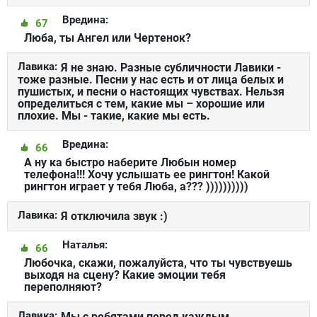
Вредина:
67
Люба, ты Ангел или Чертенок?
Лавика:
Я не знаю. Разные субличности Лавики -
тоже разные. Песни у нас есть и от лица белых и
пушистых, и песни о настоящих чувствах. Нельзя
определиться с тем, какие мы – хорошие или
плохие. Мы - такие, какие мы есть.
Вредина:
66
А ну ка быстро наберите Любын номер
телефона!!! Хочу услышать ее рингтон! Какой
рингтон играет у тебя Люба, а??? ))))))))))
Лавика:
Я отключила звук :)
Наталья:
66
Любочка, скажи, пожалуйста, что ты чувствуешь
выходя на сцену? Какие эмоции тебя
переполняют?
Лавика:
Мы с ребятами перед каждым