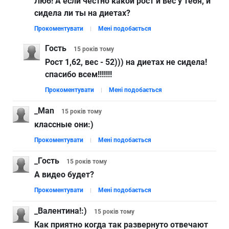
Люб! А если честно какой рост и вес у тебя, и
сидела ли ты на диетах?
Прокоментувати
Мені подобається
Гость
15 років
тому
Рост 1,62, вес - 52))) на диетах не сидела!
спасибо всем!!!!!!!
Прокоментувати
Мені подобається
_Man
15 років
тому
классные они:)
Прокоментувати
Мені подобається
_Гость
15 років
тому
А видео будет?
Прокоментувати
Мені подобається
_Валентина!:)
15 років
тому
Как приятно когда так развернуто отвечают