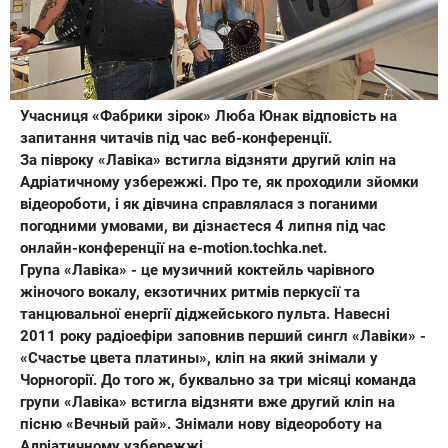
Учасниця «Фабрики зірок» Люба Юнак відповість на
запитання читачів під час веб-конференції.
За півроку «Лавіка» встигла відзняти другий кліп на
Адріатичному узбережжі. Про те, як проходили зйомки
відеороботи, і як дівчина справлялася з поганими
погодними умовами, ви дізнаєтеся 4 липня під час
онлайн-конференції на e-motion.tochka.net.
Група «Лавіка» - це музичний коктейль чарівного
жіночого вокалу, екзотичних ритмів перкусії та
танцювальної енергії діджейського пульта. Навесні
2011 року радіоефіри заповнив перший сингл «Лавіки» -
«Счастье цвета платины», кліп на який знімали у
Чорногорії. До того ж, буквально за три місяці команда
групи «Лавіка» встигла відзняти вже другий кліп на
пісню «Вечный рай». Знімали нову відеороботу на
Адріатичному узбережжі.