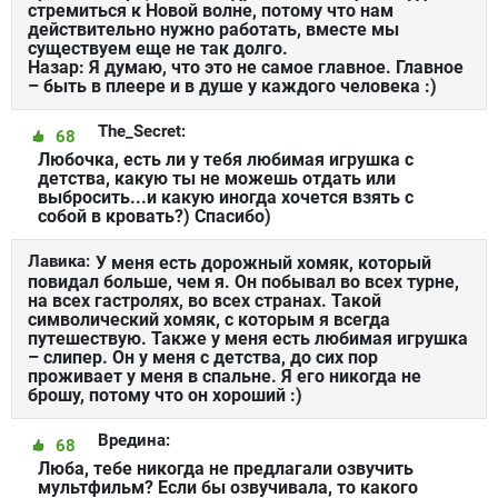
стремиться к Новой волне, потому что нам
действительно нужно работать, вместе мы
существуем еще не так долго.
Назар: Я думаю, что это не самое главное. Главное
– быть в плеере и в душе у каждого человека :)
The_Secret:
68
Любочка, есть ли у тебя любимая игрушка с
детства, какую ты не можешь отдать или
выбросить...и какую иногда хочется взять с
собой в кровать?) Спасибо)
Лавика:
У меня есть дорожный хомяк, который
повидал больше, чем я. Он побывал во всех турне,
на всех гастролях, во всех странах. Такой
символический хомяк, с которым я всегда
путешествую. Также у меня есть любимая игрушка
– слипер. Он у меня с детства, до сих пор
проживает у меня в спальне. Я его никогда не
брошу, потому что он хороший :)
Вредина:
68
Люба, тебе никогда не предлагали озвучить
мультфильм? Если бы озвучивала, то какого