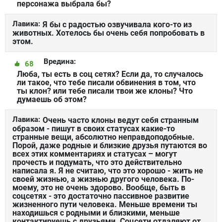
персонажа выбрала бы?
Лавика:
Я бы с радостью озвучивала кого-то из
животных. Хотелось бы очень себя попробовать в
этом.
Вредина:
68
Люба, ты есть в соц сетях? Если да, то случалось
ли такое, что тебе писали обвинения в том, что
ты клон? или тебе писали твои же клоны? Что
думаешь об этом?
Лавика:
Очень часто клоны ведут себя странным
образом - пишут в своих статусах какие-то
странные вещи, абсолютно неправдоподобные.
Порой, даже родные и близкие друзья путаются во
всех этих комментариях и статусах – могут
прочесть и подумать, что это действительно
написала я. Я не считаю, что это хорошо - жить не
своей жизнью, а жизнью другого человека. По-
моему, это не очень здорово. Вообще, быть в
соцсетях - это достаточно пассивное развитие
жизненного пути человека. Меньше времени ты
находишься с родными и близкими, меньше
контактируешь с друзьями. Соцсети отдаляют от