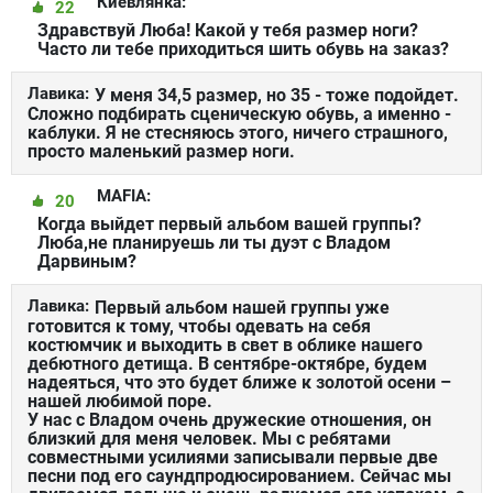
Киевлянка:
22
Здравствуй Люба! Какой у тебя размер ноги?
Часто ли тебе приходиться шить обувь на заказ?
Лавика:
У меня 34,5 размер, но 35 - тоже подойдет.
Сложно подбирать сценическую обувь, а именно -
каблуки. Я не стесняюсь этого, ничего страшного,
просто маленький размер ноги.
MAFIA:
20
Когда выйдет первый альбом вашей группы?
Люба,не планируешь ли ты дуэт с Владом
Дарвиным?
Лавика:
Первый альбом нашей группы уже
готовится к тому, чтобы одевать на себя
костюмчик и выходить в свет в облике нашего
дебютного детища. В сентябре-октябре, будем
надеяться, что это будет ближе к золотой осени –
нашей любимой поре.
У нас с Владом очень дружеские отношения, он
близкий для меня человек. Мы с ребятами
совместными усилиями записывали первые две
песни под его саундпродюсированием. Сейчас мы