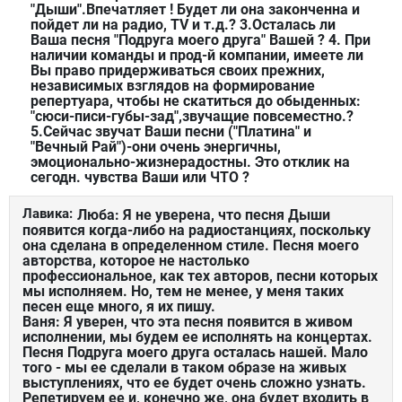
"Дыши".Впечатляет ! Будет ли она законченна и
пойдет ли на радио, TV и т.д.? 3.Осталась ли
Ваша песня "Подруга моего друга" Вашей ? 4. При
наличии команды и прод-й компании, имеете ли
Вы право придерживаться своих прежних,
независимых взглядов на формирование
репертуара, чтобы не скатиться до обыденных:
"сюси-писи-губы-зад",звучащие повсеместно.?
5.Сейчас звучат Ваши песни ("Платина" и
"Вечный Рай")-они очень энергичны,
эмоционально-жизнерадостны. Это отклик на
сегодн. чувства Ваши или ЧТО ?
Лавика:
Люба: Я не уверена, что песня Дыши
появится когда-либо на радиостанциях, поскольку
она сделана в определенном стиле. Песня моего
авторства, которое не настолько
профессиональное, как тех авторов, песни которых
мы исполняем. Но, тем не менее, у меня таких
песен еще много, я их пишу.
Ваня: Я уверен, что эта песня появится в живом
исполнении, мы будем ее исполнять на концертах.
Песня Подруга моего друга осталась нашей. Мало
того - мы ее сделали в таком образе на живых
выступлениях, что ее будет очень сложно узнать.
Репетируем ее и, конечно же, она будет входить в