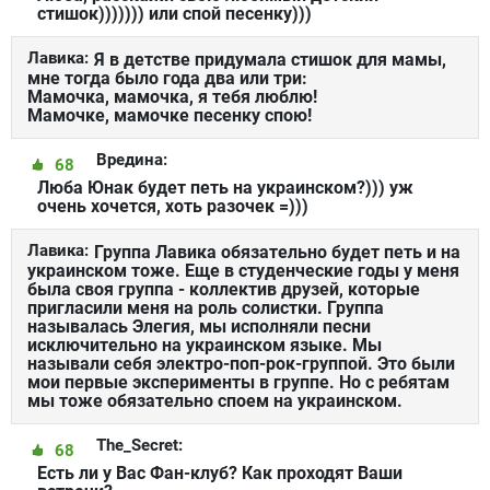
стишок))))))) или спой песенку)))
Лавика:
Я в детстве придумала стишок для мамы,
мне тогда было года два или три:
Мамочка, мамочка, я тебя люблю!
Мамочке, мамочке песенку спою!
Вредина:
68
Люба Юнак будет петь на украинском?))) уж
очень хочется, хоть разочек =)))
Лавика:
Группа Лавика обязательно будет петь и на
украинском тоже. Еще в студенческие годы у меня
была своя группа - коллектив друзей, которые
пригласили меня на роль солистки. Группа
называлась Элегия, мы исполняли песни
исключительно на украинском языке. Мы
называли себя электро-поп-рок-группой. Это были
мои первые эксперименты в группе. Но с ребятам
мы тоже обязательно споем на украинском.
The_Secret:
68
Есть ли у Вас Фан-клуб? Как проходят Ваши