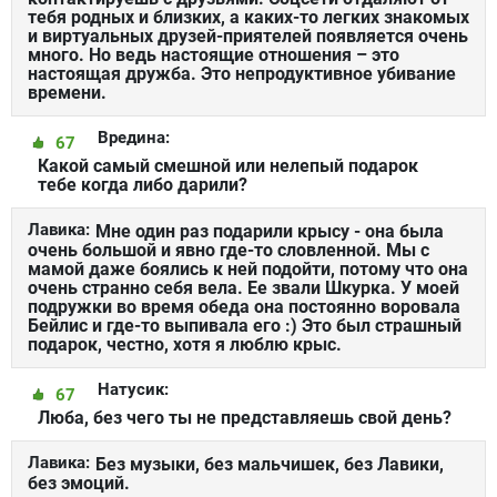
тебя родных и близких, а каких-то легких знакомых
и виртуальных друзей-приятелей появляется очень
много. Но ведь настоящие отношения – это
настоящая дружба. Это непродуктивное убивание
времени.
Вредина:
67
Какой самый смешной или нелепый подарок
тебе когда либо дарили?
Лавика:
Мне один раз подарили крысу - она была
очень большой и явно где-то словленной. Мы с
мамой даже боялись к ней подойти, потому что она
очень странно себя вела. Ее звали Шкурка. У моей
подружки во время обеда она постоянно воровала
Бейлис и где-то выпивала его :) Это был страшный
подарок, честно, хотя я люблю крыс.
Натусик:
67
Люба, без чего ты не представляешь свой день?
Лавика:
Без музыки, без мальчишек, без Лавики,
без эмоций.