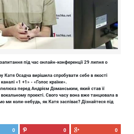
і запитання під час онлайн-конференції 29 липня о
у Катя Осадча вирішила спробувати себе в якості
каналі «1 +1» - «Голос країни».
апелюха перед Андрієм Доманським, який став її
 вокальному проекті. Свого часу вона вже танцювала в
о ми коли-небудь, як Катя заспіває? Дізнайтеся під
0
0
0