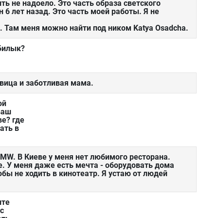
ть не надоело. Это часть образа светского
 6 лет назад. Это часть моей работы. Я не
к. Там меня можно найти под ником Katya Osadcha.
 Билык?
евица и заботливая мама.
ой
ваш
е? где
ать в
MW. В Киеве у меня нет любимого ресторана.
. У меня даже есть мечта - оборудовать дома
обы не ходить в кинотеатр. Я устаю от людей
ите
 с