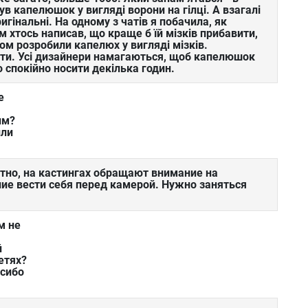
був капелюшок у вигляді ворони на гілці. А взагалі
игінальні. На одному з чатів я побачила, як
хтось написав, що краще б їй мізків прибавити,
ом розробили капелюх у вигляді мізків.
ати. Усі дизайнери намагаються, щоб капелюшок
 спокійно носити декілька годин.
е
им?
или
тно, на кастингах обращают внимание на
ие вести себя перед камерой. Нужно заняться
м не
й
етях?
асибо