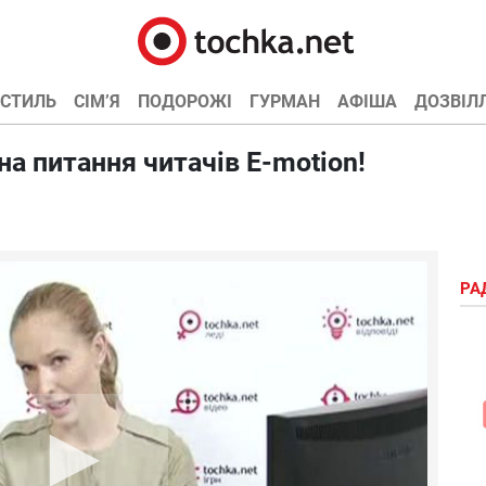
СТИЛЬ
СІМ’Я
ПОДОРОЖІ
ГУРМАН
АФІША
ДОЗВІЛ
на питання читачів E-motion!
РА