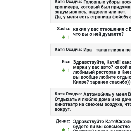
Катя Осадча:
Головные уборы носи
хроникера, который был придуман
задумываюсь, надоело или нет.
Да, у меня есть страница фейсбу
Sasha:
какие у вас отношения с
что вы о ней думаете?
1
Катя Осадча:
Ира - талантливая п
Ева:
Здравствуйте, Катя!!! как
марки у вас авто? какой 
1
любимый ресторан в Киев
вы вообще любите отдых
Киеве? заранее спасибо))
Катя Осадча:
Автомобиль у меня B
Отдыхать я люблю дома и на даче
кинотеатр на свежем воздухе, чт
вокруг.
Денис:
Здравствуйте Катя!Скаж
будете ли вы совсместно
1