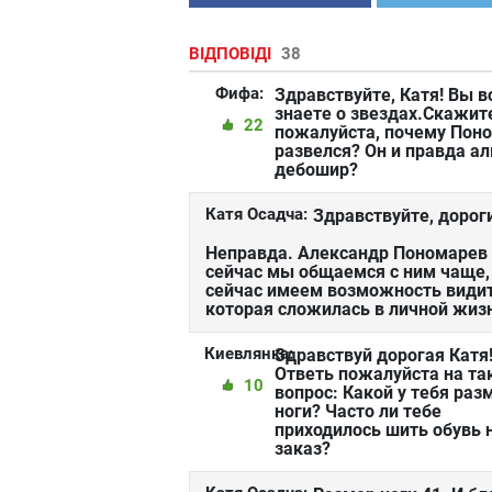
ВІДПОВІДІ
38
Фифа:
Здравствуйте, Катя! Вы в
знаете о звездах.Скажите
22
пожалуйста, почему Пон
развелся? Он и правда а
дебошир?
Катя Осадча:
Здравствуйте, дорог
Неправда. Александр Пономарев яв
сейчас мы общаемся с ним чаще,
сейчас имеем возможность видит
которая сложилась в личной жиз
Киевлянка:
Здравствуй дорогая Катя
Ответь пожалуйста на та
10
вопрос: Какой у тебя раз
ноги? Часто ли тебе
приходилось шить обувь 
заказ?