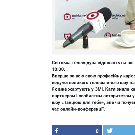
Світська телеведуча відповість на вс
10:00.
Вперше за всю свою професійну кар'єр
ведучої великого телевізійного шоу на 
Як вже жартують у ЗМІ, Катя зняла к
партнером і особистим авторитетом у
шоу «Танцюю для тебе», але чи почуєм
час онлайн-конференції.
0