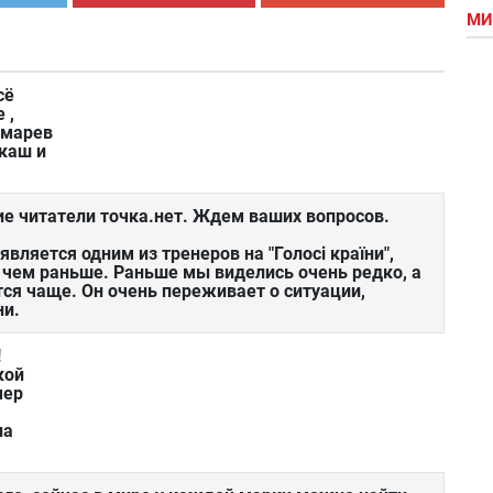
МИ
сё
 ,
омарев
лкаш и
ие читатели точка.нет. Ждем ваших вопросов.
ляется одним из тренеров на "Голосі країни",
 чем раньше. Раньше мы виделись очень редко, а
ся чаще. Он очень переживает о ситуации,
ни.
!
кой
мер
на