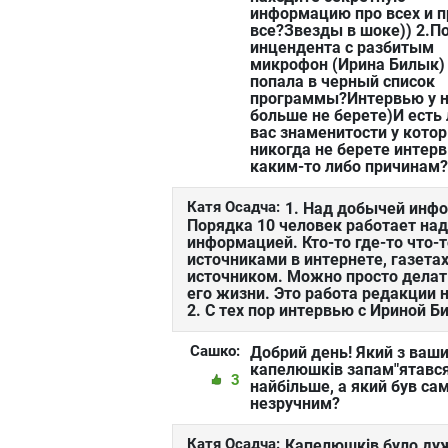
информацию про всех и п
все?Звезды в шоке)) 2.П
инцендента с разбитым
микрофон (Ирина Билык)
попала в черный список
программы?Интервью у 
больше не берете)И есть 
вас знаменитости у кото
никогда не берете интер
каким-то либо причинам
Катя Осадча:
1. Над добычей инф
Порядка 10 человек работает над
информацией. Кто-то где-то что-
источниками в интернете, газета
источником. Можно просто делать
его жизни. Это работа редакции
2. С тех пор интервью с Ириной 
Сашко:
Добрий день! Який з ваш
капелюшків запам"ятавс
3
найбільше, а який був са
незручним?
Катя Осадча:
Капелюшків було дуже