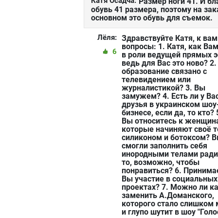
Катя Осадча:
Размер ноги 41. И б
обувь 41 размера, поэтому на зак
основном это обувь для съемок.
Лёля:
Здравствуйте Катя, к вам
вопросы: 1. Катя, как Ва
6
в роли ведущей прямых э
ведь для Вас это ново? 2
образование связано с
телевидением или
журналистикой? 3. Вы
замужем? 4. Есть ли у Ва
друзья в украинском шоу
бизнесе, если да, то кто? 
Вы относитесь к женщин
которые начиняют своё т
силиконом и ботоксом? 
смогли заполнить себя
инородными телами ради
то, возможно, чтобы
понравиться? 6. Принима
Вы участие в социальных
проектах? 7. Можно ли к
заменить А.Доманского,
которого стало слишком 
и глупо шутит в шоу "Голо