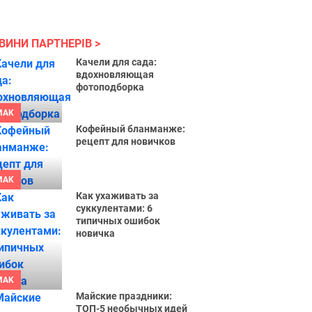
ВИНИ ПАРТНЕРІВ
Качели для сада:
вдохновляющая
фотоподборка
MAK
Кофейный бланманже:
рецепт для новичков
MAK
Как ухаживать за
суккулентами: 6
типичных ошибок
новичка
MAK
Майские праздники:
ТОП-5 необычных идей