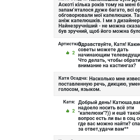
Аскоті кілька років тому на мені 
запам’яталося дуже багато, всі ор
обговорювали мої капелюшки. Там 
аніж капелюшків. І ми з дизайнер
Найнезручніший - не можна сказ
був зручний, щоб його можна було
Артистка):
Здравствуйте, Катя! Каки
советы можете дать
2
начинающим телеведущ
Что делать, чтобы обрат
внимание на кастингах?
Катя Осадча:
Насколько мне извес
поставленную речь, дикцию, умен
голосом, языком.
Катя:
Добрый день! Катюша,ва
надоело носить всё эти
2
"капелюхи"?)) и ешё тако
вопрос есть ли вы в соц с
где вас можно найти? сп
за ответ,удачи вам**