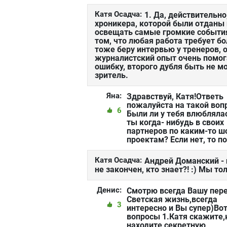
Катя Осадча:
1. Да, действительно
хроникера, которой были отданы
освещать самые громкие события
том, что любая работа требует б
тоже беру интервью у тренеров,
журналистский опыт очень помога
ошибку, второго дубля быть не мо
зритель.
Яна:
Здравствуй, Катя!Ответь
пожалуйста на такой вопр
6
Были ли у тебя влюбляла
ты когда- нибудь в своих
партнеров по каким-то ш
проектам? Если нет, то п
Катя Осадча:
Андрей Доманский - 
не закончен, кто знает?! :) Мы т
Денис:
Смотрю всегда Вашу пер
Светская жизнь,всегда
3
интересно и Вы супер)Во
вопросы 1.Катя скажите,
находите секретную