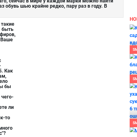
лаго, сейчас в мире у каждой марки можно найти
аз обувь шью крайне редко, пару раз в году. В
НО
 такие
м быть
фиров,
. Ваше
S
с
-
5. Как
ам,
S
ело
Вы бы
 чего-
ете ли
ак-то
S
много
с"?