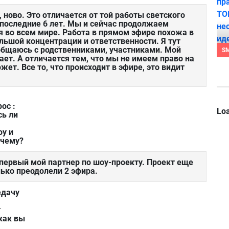
, ново. Это отличается от той работы светского
 последние 6 лет. Мы и сейчас продолжаем
 во всем мире. Работа в прямом эфире похожа в
ольшой концентрации и ответственности. Я тут
 общаюсь с родственниками, участниками. Мой
S
ет. А отличается тем, что мы не имеем право на
жет. Все то, что происходит в эфире, это видит
ос :
Loa
сь ли
оу и
очему?
первый мой партнер по шоу-проекту. Проект еще
олько преодолели 2 эфира.
едачу
т
как вы