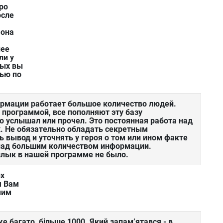
ро
осле
 она
нее
ли у
рых вы
вью по
?
ормации работает большое количество людей.
 программой, все пополняют эту базу
то услышал или прочел. Это постоянная работа над
х. Не обязательно обладать секретным
 вывод и уточнять у героя о том или ином факте
 над большим количеством информации.
Билык в нашей программе не было.
их
я Вам
мим
 багато, більше 1000. Який запам’ятався - в