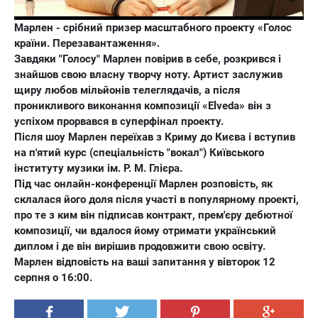
Марлен - срібний призер масштабного проекту «Голос
країни. Перезавантаження».
Завдяки "Голосу" Марлен повірив в себе, розкрився і
знайшов свою власну творчу ноту. Артист заслужив
щиру любов мільйонів телеглядачів, а після
проникливого виконання композиції «Еlveda» він з
успіхом прорвався в суперфінал проекту.
Після шоу Марлен переїхав з Криму до Києва і вступив
на п'ятий курс (спеціальність "вокал") Київського
інституту музики ім. Р. М. Глієра.
Під час онлайн-конференції Марлен розповість, як
склалася його доля після участі в популярному проекті,
про те з ким він підписав контракт, прем'єру дебютної
композиції, чи вдалося йому отримати український
диплом і де він вирішив продовжити свою освіту.
Марлен відповість на ваші запитання у вівторок 12
серпня о 16:00.