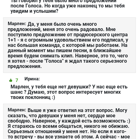
Ты говорил у тебя было много предложений
после Голоса. Но когда уже наконец то мы тебя
увидим и услышим?
Марлен:
Да, у меня было очень много
предложений, меня это очень радовало. Мне
поступило предложение от продюсерского центра
1+1 - я с огромным удовольствием его подписал, у
нас большая команда, с которой мы работаем. На
данный момент мы пишем песни, в ближайшее
время будем снимать клип. Наверное, это то, чего
я хотел - после "Голоса" я ждал такого серьезного
предложения.
Ирина:
7
Марлен, у тебя еще нет девушки? У нас еще есть
шанс ? Думаю, этот вопрос интересует многих
твоих поклонниц :)
Марлен:
Выше я уже ответил на этот вопрос. Могу
сказать, что девушки у меня нет, сердце мое
свободно. Наверное, у каждой есть возможность :)
Я стараюсь со всеми общаться, никого не обижаю.
Серьезных отношений у меня нет. Но если я кого-
то встречу - вы все узнаете об этом. А сейчас - мое