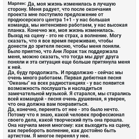
Марлен:
Да, моя жизнь изменилась в лучшую
сторону. Меня радует, что после окончания
проекта мне поступило предложение от
продюсерского центра 1+1 - у нас большая
команда, мы интенсивно работаем, у нас высокая
планка. Конечно же, моя жизнь изменилась.
Выход на сцену - это не страх, а волнение. Могу
сказать, что я все время переживаю, чтобы
донести до зрителя песню, чтобы меня поняли.
Было приятно, что Ани Лорак так поддержала
меня, можно сказать, что тогда мы друг друга
поняли и эта ситуация еще больше притянула меня
к ней.
Да, буду продолжать. И продолжаю - сейчас мы
очень много работаем. Первая дебютная песня
"Океаны" на всех радиостанциях - у вас появится
возможность послушать и насладиться
замечательной музыкой. Я старался, мы старались
всей командой - песня очень душевная, я уверен,
что она должна вам понравиться.
Да, конечно, перенять от нее - это было нечто.
Потому что я знаю, какой человек профессионал
своего дела, какой творческий путь она прошла.
Она научила меня многому: как выходить на сцену,
как перебороть волнение, как достойно быть
артистом. Я многое перенял у нее.