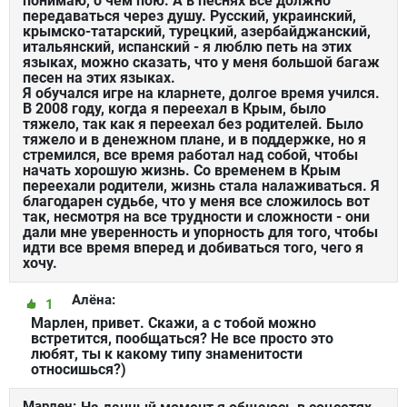
понимаю, о чем пою. А в песнях все должно
передаваться через душу. Русский, украинский,
крымско-татарский, турецкий, азербайджанский,
итальянский, испанский - я люблю петь на этих
языках, можно сказать, что у меня большой багаж
песен на этих языках.
Я обучался игре на кларнете, долгое время учился.
В 2008 году, когда я переехал в Крым, было
тяжело, так как я переехал без родителей. Было
тяжело и в денежном плане, и в поддержке, но я
стремился, все время работал над собой, чтобы
начать хорошую жизнь. Со временем в Крым
переехали родители, жизнь стала налаживаться. Я
благодарен судьбе, что у меня все сложилось вот
так, несмотря на все трудности и сложности - они
дали мне уверенность и упорность для того, чтобы
идти все время вперед и добиваться того, чего я
хочу.
Алёна:
1
Марлен, привет. Скажи, а с тобой можно
встретится, пообщаться? Не все просто это
любят, ты к какому типу знаменитости
относишься?)
Марлен: