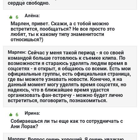
сердце свободно.
Алёна:
6
Марлен, привет. Скажи, а с тобой можно
встретится, пообщаться? Не все просто это
любят, ты к какому типу знаменитости
относишься?)
Марлен:
Сейчас у меня такой период - я со своей
командой больше готовлюсь к съемке клипа. По
возможности я стараюсь уделять людям время в
соцсетях - я открыт, я общаюсь со всеми. Есть мои
официальные группы, есть официальная страница,
где вы можете узнавать новости. Конечно, я на
данный момент могу уделять время соцсетях, но
надеюсь, что в ближайшее время удастся
организовать фан-встречу - можно будет лично
встретиться, поговорить, познакомиться.
Ирина:
6
Собираешься ли ты еще как то сотрудничать с
Ани Лорак?
Марлен:
Вопрос очень хороший. Я очень уважаю