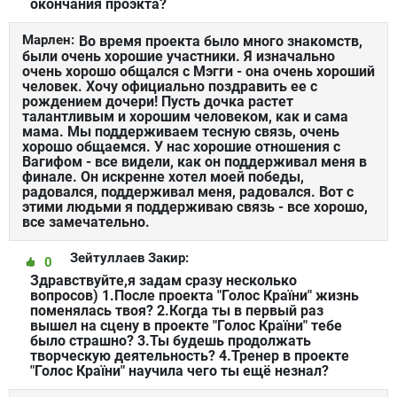
окончания проэкта?
Марлен:
Во время проекта было много знакомств,
были очень хорошие участники. Я изначально
очень хорошо общался с Мэгги - она очень хороший
человек. Хочу официально поздравить ее с
рождением дочери! Пусть дочка растет
талантливым и хорошим человеком, как и сама
мама. Мы поддерживаем тесную связь, очень
хорошо общаемся. У нас хорошие отношения с
Вагифом - все видели, как он поддерживал меня в
финале. Он искренне хотел моей победы,
радовался, поддерживал меня, радовался. Вот с
этими людьми я поддерживаю связь - все хорошо,
все замечательно.
Зейтуллаев Закир:
0
Здравствуйте,я задам сразу несколько
вопросов) 1.После проекта "Голос Країни" жизнь
поменялась твоя? 2.Когда ты в первый раз
вышел на сцену в проекте "Голос Країни" тебе
было страшно? 3.Ты будешь продолжать
творческую деятельность? 4.Тренер в проекте
"Голос Країни" научила чего ты ещё незнал?