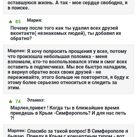
оставшуюся жизнь. А так - мое сердце свободно, я
в поиске.
Мария:
85
Почему после того как ты удалил всех друзей
вконтакте( незнакомых людей), ты добавил их
обратно?
Марлен:
Я хочу попросить прощения у всех, потому
что произошла небольшая поломка - меня
взломали, кто-то воспользовался этим и смог всех
оставить в подписчиках. Мы все быстро наладили,
я вернул обратно всех своих друзей - не
переживайте, этого больше не повторится, я буду к
этому более серьезно относиться и следить за
этим.
Эльмаз:
74
Марлен,привет ! Когда ты в ближайшее время
приедешь в Крым -Симферополь? И для нас петь
?!
Марлен:
Спасибо за такой вопрос! В Симферополе я
бываю. Приеду в Крым с концертным туром - вот