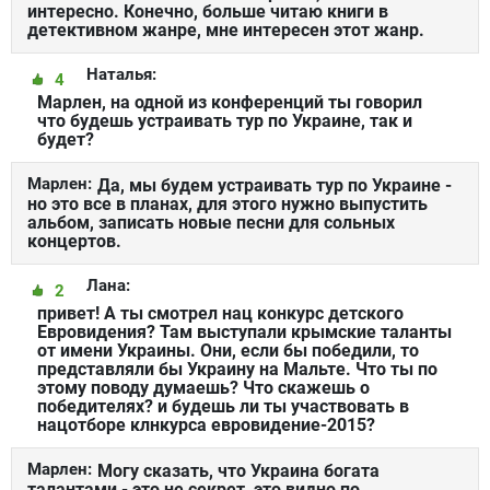
интересно. Конечно, больше читаю книги в
детективном жанре, мне интересен этот жанр.
Наталья:
4
Марлен, на одной из конференций ты говорил
что будешь устраивать тур по Украине, так и
будет?
Марлен:
Да, мы будем устраивать тур по Украине -
но это все в планах, для этого нужно выпустить
альбом, записать новые песни для сольных
концертов.
Лана:
2
привет! А ты смотрел нац конкурс детского
Евровидения? Там выступали крымские таланты
от имени Украины. Они, если бы победили, то
представляли бы Украину на Мальте. Что ты по
этому поводу думаешь? Что скажешь о
победителях? и будешь ли ты участвовать в
нацотборе клнкурса евровидение-2015?
Марлен:
Могу сказать, что Украина богата
талантами - это не секрет, это видно по