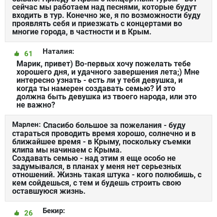
сейчас мы работаем над песнями, которые будут
входить в тур. Конечно же, я по возможности буду
проявлять себя и приезжать с концертами во
многие города, в частности и в Крым.
Наталия:
61
Марик, привет) Во-первых хочу пожелать тебе
хорошего дня, и удачного завершения лета;) Мне
интересно узнать - есть ли у тебя девушка, и
когда ты намерен создавать семью? И это
должна быть девушка из твоего народа, или это
не важно?
Марлен:
Спасибо большое за пожелания - буду
стараться проводить время хорошо, солнечно и в
ближайшее время - в Крыму, поскольку съемки
клипа мы начинаем с Крыма.
Создавать семью - над этим я еще особо не
задумывался, в планах у меня нет серьезных
отношений. Жизнь такая штука - кого полюбишь, с
кем сойдешься, с тем и будешь строить свою
оставшуюся жизнь.
Бекир:
26