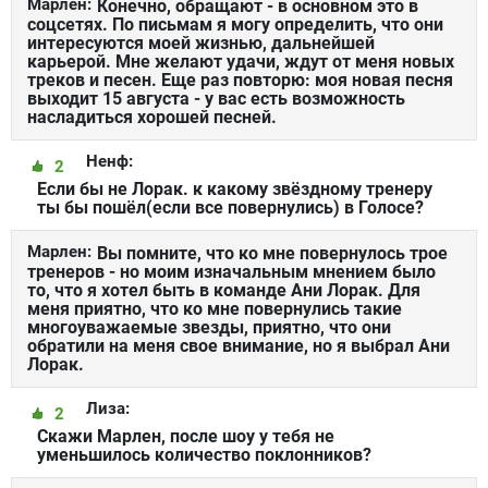
Марлен:
Конечно, обращают - в основном это в
соцсетях. По письмам я могу определить, что они
интересуются моей жизнью, дальнейшей
карьерой. Мне желают удачи, ждут от меня новых
треков и песен. Еще раз повторю: моя новая песня
выходит 15 августа - у вас есть возможность
насладиться хорошей песней.
Ненф:
2
Если бы не Лорак. к какому звёздному тренеру
ты бы пошёл(если все повернулись) в Голосе?
Марлен:
Вы помните, что ко мне повернулось трое
тренеров - но моим изначальным мнением было
то, что я хотел быть в команде Ани Лорак. Для
меня приятно, что ко мне повернулись такие
многоуважаемые звезды, приятно, что они
обратили на меня свое внимание, но я выбрал Ани
Лорак.
Лиза:
2
Скажи Марлен, после шоу у тебя не
уменьшилось количество поклонников?