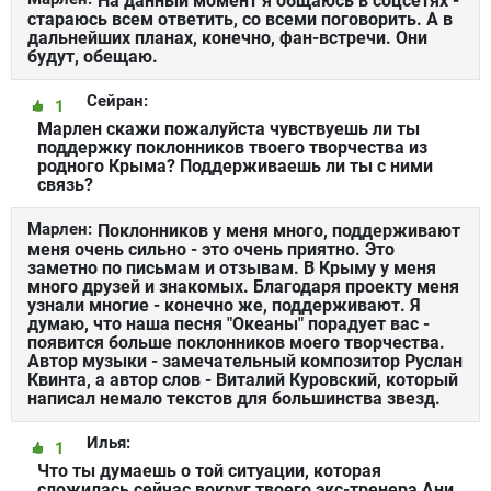
На данный момент я общаюсь в соцсетях -
стараюсь всем ответить, со всеми поговорить. А в
дальнейших планах, конечно, фан-встречи. Они
будут, обещаю.
Сейран:
1
Марлен скажи пожалуйста чувствуешь ли ты
поддержку поклонников твоего творчества из
родного Крыма? Поддерживаешь ли ты с ними
связь?
Марлен:
Поклонников у меня много, поддерживают
меня очень сильно - это очень приятно. Это
заметно по письмам и отзывам. В Крыму у меня
много друзей и знакомых. Благодаря проекту меня
узнали многие - конечно же, поддерживают. Я
думаю, что наша песня "Океаны" порадует вас -
появится больше поклонников моего творчества.
Автор музыки - замечательный композитор Руслан
Квинта, а автор слов - Виталий Куровский, который
написал немало текстов для большинства звезд.
Илья:
1
Что ты думаешь о той ситуации, которая
сложилась сейчас вокруг твоего экс-тренера Ани