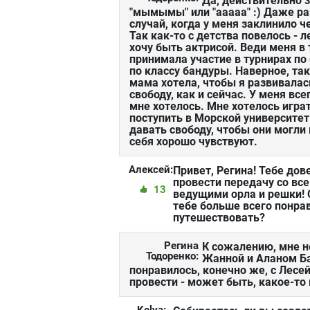
Да, действительно з
"мымымы" или "ааааа" :) Даже ра
случай, когда у меня заклинило ч
Так как-то с детства повелось - л
хочу быть актрисой. Веди меня в 
принимала участие в турнирах п
по классу бандуры. Наверное, так
мама хотела, чтобы я развивалас
свободу, как и сейчас. У меня все
мне хотелось. Мне хотелось играт
поступить в Морской университет 
давать свободу, чтобы они могли
себя хорошо чувствуют.
Алексей:
Привет, Регина! Тебе дов
провести передачу со вс
13
ведущими орла и решки! 
тебе больше всего понра
путешествовать?
Регина
К сожалению, мне н
Тодоренко:
Жанной и Аланом Б
понравилось, конечно же, с Лесей
провести - может быть, какое-то 