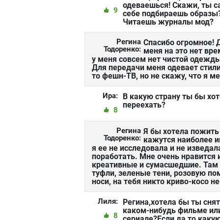
одеваешься! Скажи, ты с
9
себе подбираешь образы
Читаешь журналы мод?
Регина
Спасибо огромное! 
Тодоренко:
меня на это нет вре
у меня совсем нет чистой одежды
Для передачи меня одевает стилис
то фешн-ТВ, но не скажу, что я м
Ира:
В какую страну ты бы хо
переехать?
8
Регина
Я бы хотела пожить
Тодоренко:
кажутся наиболее и
я ее не исследовала и не изведа
поработать. Мне очень нравится 
креативные и сумасшедшие. Там 
туфли, зеленые тени, розовую по
носи, на тебя никто криво-косо не
Лиля:
Регина,хотела бы ты снят
каком-нибудь фильме ил
8
сериале?Если да,то каку