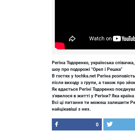
Регіна Тодоренко, українська співачка
шоу про подорожі "Орел і Решка"
В гостях у tochka.net Регіна розповіс
після виходу з групи, а також про зйо
Як вдається Регіні Тодоренко поєднува
з'явилося в житті у Регіни? Яка країн
Всі ці питання ти можеш залишити Регі
найцікавіші з них.
0