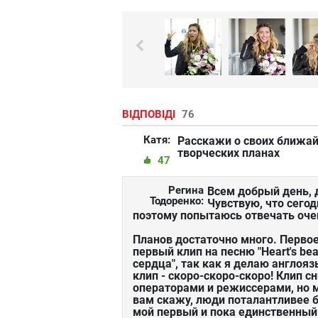
ВІДПОВІДІ
76
Катя:
Расскажи о своих ближа
творческих планах
47
Регина
Всем добрый день, д
Тодоренко:
Чувствую, что сегод
поэтому попытаюсь отвечать очен
Планов достаточно много. Первое 
первый клип на песню "Heart's bea
сердца", так как я делаю англо
клип - скоро-скоро-скоро! Клип 
операторами и режиссерами, но мо
вам скажу, люди поталантливее 
мой первый и пока единственный