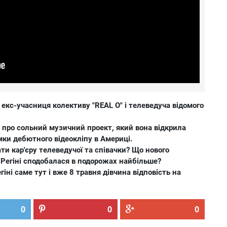
, екс-учасниця колективу "REAL O" і телеведуча відомого
ть про сольний музичний проект, який вона відкрила
мки дебютного відеокліпу в Америці.
ти кар'єру телеведучої та співачки? Що нового
а Регіні сподобалася в подорожах найбільше?
ні саме тут і вже 8 травня дівчина відповість на
0
0
0