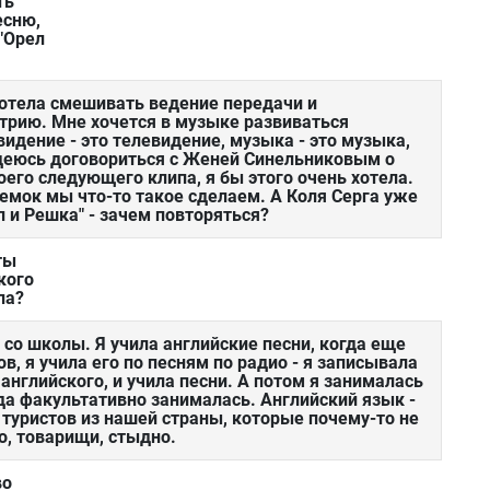
ть
есню,
"Орел
 хотела смешивать ведение передачи и
рию. Мне хочется в музыке развиваться
видение - это телевидение, музыка - это музыка,
надеюсь договориться с Женей Синельниковым о
его следующего клипа, я бы этого очень хотела.
емок мы что-то такое сделаем. А Коля Серга уже
л и Решка" - зачем повторяться?
ты
кого
ла?
 со школы. Я учила английские песни, когда еще
, я учила его по песням по радио - я записывала
английского, и учила песни. А потом я занималась
да факультативно занималась. Английский язык -
туристов из нашей страны, которые почему-то не
о, товарищи, стыдно.
во