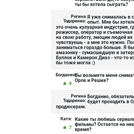
ты бы хотела сыграть?
Регина
Я уже снималась в с
Тодоренко:
опыт. Мне бы хотело
это очень кулуарная индустрия, гд
режиссер, оператор и съемочная 
на свою работу, эмоции людей их 
чувствуешь - а мне это нужно. П
заниматься гораздо больше. Я б
амазонку - сумасшедшую и затер
Буллок и Камерон Диаз - что-то 
бы тоже могла :)
Богданио:
Вы возьмете меня снима
Орле и Решке?
8
Регина
Богданио, обязатель
Тодоренко:
будет проходить в Од
продюсерам.
Катя:
Какие ты любишь сериал
фильмы? Остается на ни
7
время?