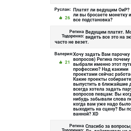
Руслан:
Платят ли ведущим ОиР?
ли вы бросаете монетку и
26
все подстановка?
Регина
Ведущим платят. М
Тодоренко:
видеть все это на э
часто не везет.
Валерия:
Хочу задать Вам парочку
вопросов) Регина почему
21
выбрали именно этот путь
профессию? Над какими
проектами сейчас работа
Какие проекты собирает
выпустить в ближайшие 
всегда хотела задать пар
вопросов певцам: Вы ког
нибудь забывали слова п
когда вам уже надо было
выходить на сцену? Вы п
ванной? XD
Регина
Спасибо за вопросы
Тодоренко: