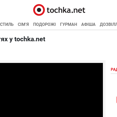
СТИЛЬ
СІМ’Я
ПОДОРОЖІ
ГУРМАН
АФІША
ДОЗВІЛ
ях у tochka.net
РА