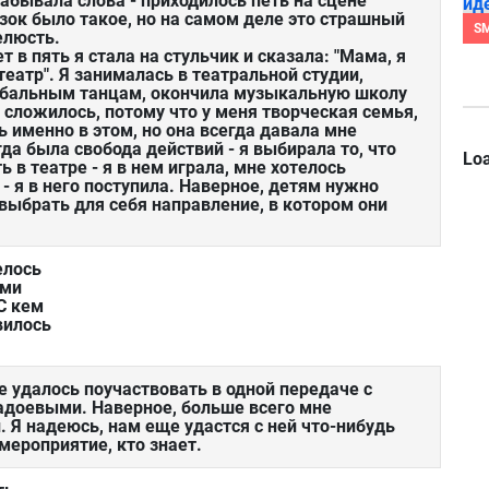
абывала слова - приходилось петь на сцене
зок было такое, но на самом деле это страшный
S
елюсть.
ет в пять я стала на стульчик и сказала: "Мама, я
театр". Я занималась в театральной студии,
о бальным танцам, окончила музыкальную школу
 сложилось, потому что у меня творческая семья,
ь именно в этом, но она всегда давала мне
гда была свобода действий - я выбирала то, что
Loa
ь в театре - я в нем играла, мне хотелось
- я в него поступила. Наверное, детям нужно
 выбрать для себя направление, в котором они
елось
еми
С кем
вилось
е удалось поучаствовать в одной передаче с
адоевыми. Наверное, больше всего мне
. Я надеюсь, нам еще удастся с ней что-нибудь
мероприятие, кто знает.