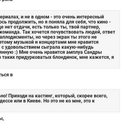
ериалах, и не в одном - это очень интересный
сь продолжить, но я поняла для себя, что кино -
е нет отдачи, есть только ты, твой партнер,
команда. Так хочется почувствовать людей, ответ
аплодисменты, но через экран ты этого не
оэтому музыкой и концертами мне нравится
ы с удовольствием сыграла какую-нибудь
янную :) Мне очень нравится амплуа Сандры
из таких придурковатых блондинок, мне кажется, я
ться в
но! Приходи на кастинг, который, скорее всего,
ессе или в Киеве. Но это не ко мне, это к
ы,
х