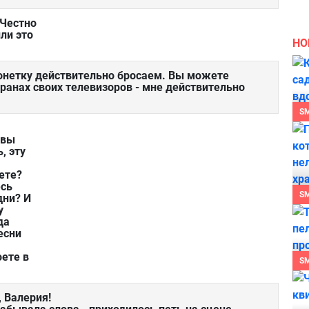
 Честно
ли это
НО
онетку действительно бросаем. Вы можете
кранах своих телевизоров - мне действительно
S
 вы
, эту
ете?
есь
S
дни? И
у
да
есни
оете в
S
, Валерия!