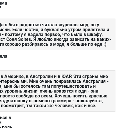
ама
?
Да я бы с радостью читала журналы мод, но у
мени. Если честно, я буквально утром прилетела и
 - поэтому я надела первое, что было в шкафу.
т Соня Soltes. Я люблю иногда зависать на каких-
егахорошо разбираюсь в моде, я больше по еде :)
тела
 в Америке, в Австралии и в ЮАР. Эти страны мне
нтересными. Мне очень понравилась Австралия -
ла, мне бы хотелось там попутешествовать и
их уровень жизни, очень нравятся люди - они
просто свобода во всем. Хочешь носить красные
маду и шапку огромного размера - пожалуйста,
 посмотрит, ты такой же человек, как и все.
ься в
и
ю роль