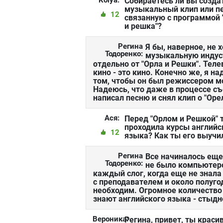
Kolya:
Собираетесь ли вы созда
музыкальный клип или п
12
связанную с программой 
и решка"?
Регина
Я бы, наверное, не
Тодоренко:
музыкальную индуст
отдельно от "Орла и Решки". Теле
кино - это кино. Конечно же, я 
том, чтобы он был режиссером мо
Надеюсь, что даже в процессе съ
написал песню и снял клип о "Оре
Ася:
Перед "Орлом и Решкой" 
проходила курсы английс
12
языка? Как ты его выучи
Регина
Все начиналось еще
Тодоренко:
не было компьютеров
каждый слог, когда еще не знала 
с преподавателем и около полуго
необходим. Огромное количество 
знают английского языка - стыдн
Вероника:
Регина, привет, ты краси