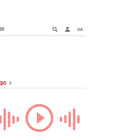
ЛЯ
UA
ДІО