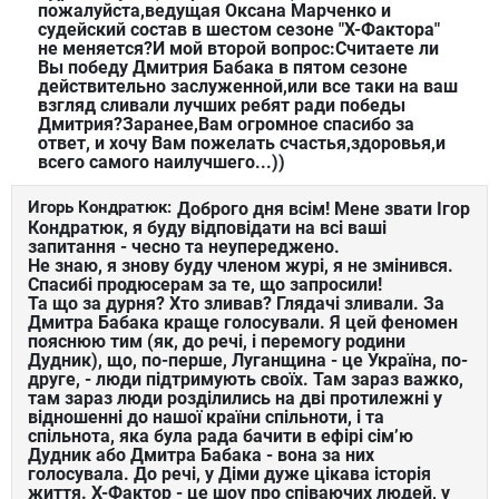
пожалуйста,ведущая Оксана Марченко и
судейский состав в шестом сезоне "Х-Фактора"
не меняется?И мой второй вопрос:Считаете ли
Вы победу Дмитрия Бабака в пятом сезоне
действительно заслуженной,или все таки на ваш
взгляд сливали лучших ребят ради победы
Дмитрия?Заранее,Вам огромное спасибо за
ответ, и хочу Вам пожелать счастья,здоровья,и
всего самого наилучшего...))
Игорь Кондратюк:
Доброго дня всім! Мене звати Ігор
Кондратюк, я буду відповідати на всі ваші
запитання - чесно та неупереджено.
Не знаю, я знову буду членом журі, я не змінився.
Спасибі продюсерам за те, що запросили!
Та що за дурня? Хто зливав? Глядачі зливали. За
Дмитра Бабака краще голосували. Я цей феномен
пояснюю тим (як, до речі, і перемогу родини
Дудник), що, по-перше, Луганщина - це Україна, по-
друге, - люди підтримують своїх. Там зараз важко,
там зараз люди розділились на дві протилежні у
відношенні до нашої країни спільноти, і та
спільнота, яка була рада бачити в ефірі сім’ю
Дудник або Дмитра Бабака - вона за них
голосувала. До речі, у Діми дуже цікава історія
життя. Х-Фактор - це шоу про співаючих людей, у