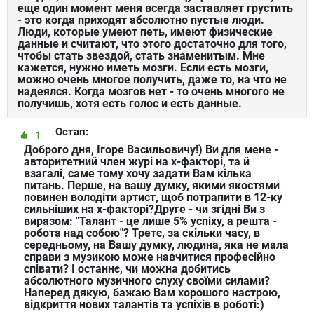
еще один момент меня всегда заставляет грустить
- это когда приходят абсолютно пустые люди.
Люди, которые умеют петь, имеют физические
данные и считают, что этого достаточно для того,
чтобы стать звездой, стать знаменитым. Мне
кажется, нужно иметь мозги. Если есть мозги,
можно очень многое получить, даже то, на что не
надеялся. Когда мозгов нет - то очень многого не
получишь, хотя есть голос и есть данные.
Остап:
1
Доброго дня, Ігоре Васильовичу!) Ви для мене -
авторитетний член журі на х-факторі, та й
взагалі, саме тому хочу задати Вам кілька
питань. Перше, на вашу думку, якими якостями
повинен володіти артист, щоб потрапити в 12-ку
сильніших на х-факторі?Друге - чи згідні Ви з
виразом: "Талант - це лише 5% успіху, а решта -
робота над собою"? Третє, за скільки часу, в
середньому, на Вашу думку, людина, яка не мала
справи з музикою може навчитися професійно
співати? І останнє, чи можна добитись
абсолютного музичного слуху своїми силами?
Наперед дякую, бажаю Вам хорошого настрою,
відкриття нових талантів та успіхів в роботі:)