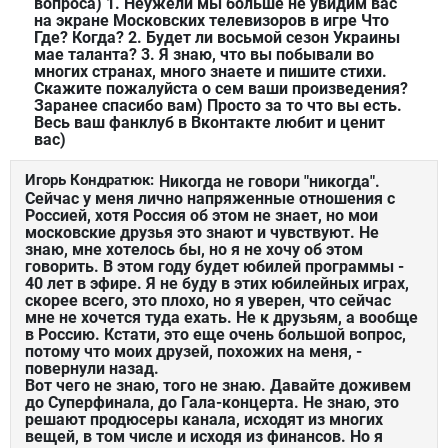
вопроса) 1. Неужели мы больше не увидим вас
на экране Московских телевизоров в игре Что
Где? Когда? 2. Будет ли восьмой сезон Украины
мае таланта? 3. Я знаю, что вы побывали во
многих странах, много знаете и пишите стихи.
Скажите пожалуйста о сем ваши произведения?
Заранее спасибо вам) Просто за то что вы есть.
Весь ваш фанклуб в Вконтакте любит и ценит
вас)
Игорь Кондратюк:
Никогда не говори "никогда".
Сейчас у меня лично напряженные отношения с
Россией, хотя Россия об этом не знает, но мои
московские друзья это знают и чувствуют. Не
знаю, мне хотелось бы, но я не хочу об этом
говорить. В этом году будет юбилей программы -
40 лет в эфире. Я не буду в этих юбилейных играх,
скорее всего, это плохо, но я уверен, что сейчас
мне не хочется туда ехать. Не к друзьям, а вообще
в Россию. Кстати, это еще очень большой вопрос,
потому что моих друзей, похожих на меня, -
повернули назад.
Вот чего не знаю, того не знаю. Давайте доживем
до Суперфинала, до Гала-концерта. Не знаю, это
решают продюсеры канала, исходят из многих
вещей, в том числе и исходя из финансов. Но я