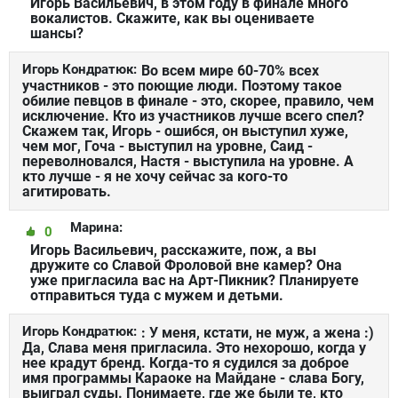
Игорь Васильевич, в этом году в финале много
вокалистов. Скажите, как вы оцениваете
шансы?
Игорь Кондратюк:
Во всем мире 60-70% всех
участников - это поющие люди. Поэтому такое
обилие певцов в финале - это, скорее, правило, чем
исключение. Кто из участников лучше всего спел?
Скажем так, Игорь - ошибся, он выступил хуже,
чем мог, Гоча - выступил на уровне, Саид -
переволновался, Настя - выступила на уровне. А
кто лучше - я не хочу сейчас за кого-то
агитировать.
Марина:
0
Игорь Васильевич, расскажите, пож, а вы
дружите со Славой Фроловой вне камер? Она
уже пригласила вас на Арт-Пикник? Планируете
отправиться туда с мужем и детьми.
Игорь Кондратюк:
: У меня, кстати, не муж, а жена :)
Да, Слава меня пригласила. Это нехорошо, когда у
нее крадут бренд. Когда-то я судился за доброе
имя программы Караоке на Майдане - слава Богу,
выиграл суды. Понимаете, где же были те, кто