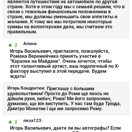
являются путешествия на автомобиле по другой
стране. Хотя в этом году мы с семьей решили, что в
связи с тяжелым финансовым положением в
стране, мы должны уменьшить свои аппетиты и
желания. К тому же мы потратили некоторые
суммы на волонтерские дела, мы считаем это
правильным.
Алена:
2
Игорь Васильевич, пригласите, пожалуйста,
Романа Веремейчика принять участие в
"Караоке на Майдане". Очень хочется, чтобы
этот талантливый артист, ваш подопечный по Х-
фактору выступил в этой передаче. Будем
ждать!
Игорь Кондратюк:
Приглашу с большим
удовольствием! Просто до Роми ще якось не
дійшли руки, вибач, Рома! Ми його запросимо,
думаємо, що він виступить. У нас там буде Тріода,
Дмитро Монатик і ще ми запросимо Рому.
лиза123:
2
Игорь Васильевич, даете ли вы автографы? Если