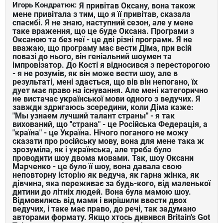
Игорь Кондратюк:
Я привітав Оксану, вона також
мене привітала з тим, що я її привітав, сказала
спасибі. Я не знаю, наступний сезон, але у мене
таке враження, що це буде Оксана. Програми з
Оксаною та без неї - це дві різні програми. Я не
вважаю, що програму має вести Діма, при всій
повазі до нього, він геніальний шоумен та
імпровізатор. До Кості я відносився з пересторогою
- я не розумів, як він може вести шоу, але в
результаті, мені здається, що вів він непогано, їх
дует має право на існування. Але мені категорично
не вистачає української мови одного з ведучих. Я
завжди здригаюсь зсередини, коли Діма каже:
"Мы узнаем лучший талант страны" - я так
вихований, що "страна" - це Російська Федерація, а
"країна" - це Україна. Нічого поганого не можу
сказати про російську мову, вона для мене така ж
зрозуміла, як і українська, але треба було
проводити шоу двома мовами. Так, шоу Оксани
Марченко - це було її шоу, вона давала свою
неповторну історію як ведуча, як гарна жінка, як
дівчина, яка переживає за будь-кого, від маленької
дитини до літніх людей. Вона була мамою шоу.
Відмовились від мами і вирішили ввести двох
ведучих, і таке має право, до речі, так задумано
авторами формату. Якщо хтось дивився Britain's Got