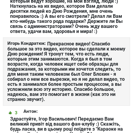
который ведут хорошие, на мой взгляд, люди :)
Наткнулась на их видео, которое Вам делали
десятки людей ко Дню Рождения, мне очень
понравилось :) А вы его смотрели? Делал ли Вам
кто-нибудь такого рода подарки? Держите ли Вы
связь с администраторами? Очень жду вашего
ответа, удачи вам, здоровья и мира! :)
Игорь Кондратюк:
Прекрасное видео! Спасибо
большое за это видео, которое вы сделали к моему
Дню рождения! Я тронут тем, что есть люди,
которые этим занимаются. Когда я был в том
возрасте, когда человек ищет себе образцы для
подражания, за которыми им хочется следить, то
для меня таким человеком был Олег Блохин - я
собирал о нем все вырезки, но я не делал видео, то
есть я занимался более простым процессом, а вы
усложнили всю эту историю. Спасибо большое,
надеюсь, вам это помогает в жизни (как это ни
странно звучит).
Антон:
3
Здрастуйте, Ігор Васильович! Передаємо Вам
великий привіт від вашого фан-клубу :) Скажіть,
будь ласка, ви в цьому році поїдете з "Караоке на