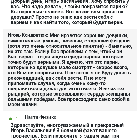
Добрый день, Игорь Васильевич. Хочу спросить у
вас. Что надо делать , чтобы понравится парню?
Вы взрослый человек. Вот какие вам нравятся
девушки? Просто не знаю как вести себя с
парнем и как найти того, который будет верен.
Игорь Кондратюк:
Мне нравятся хорошие девушки,
симпатичные, умные, веселые, с хорошей фигурой
(хотя это очень относительное понятие) - банально,
но это так. Если у Вас проблема с тем, чтобы он
был верен - тогда ищите среди парней, которые
точно будут верными. Я думаю, что это парни,
которые на девушек мало смотрят - скорее всего,
это Вам не понравится. Я не знаю, я не буду давать
рекомендаций, как себя вести. Я не могу
припомнить случая, когда очень кому-то
понравиться и делал для этого всего. Я не из тех
рыцарей, которые завоевывают сердце женщины
большими победам. Все происходило само собой в
моей жизни.
Настя Физико:
1
Здравствуйте, многоуважаемый и прекрасный
Игорь Васильевич! Я большой фанат вашего
творчества. Если позволите, я задам вам три