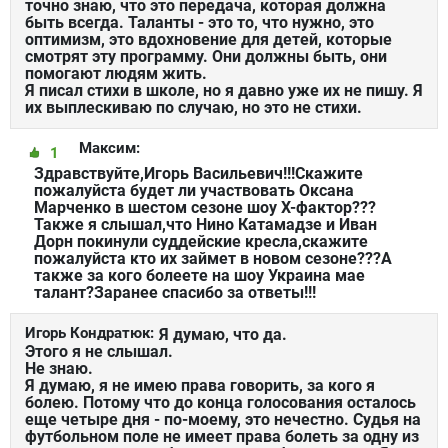
точно знаю, что это передача, которая должна
быть всегда. Таланты - это то, что нужно, это
оптимизм, это вдохновение для детей, которые
смотрят эту программу. Они должны быть, они
помогают людям жить.
Я писал стихи в школе, но я давно уже их не пишу. Я
их выплескиваю по случаю, но это не стихи.
Максим:
1
Здравствуйте,Игорь Васильевич!!!Скажите
пожалуйста будет ли участвовать Оксана
Марченко в шестом сезоне шоу Х-фактор???
Также я слышал,что Нино Катамадзе и Иван
Дорн покинули суддейские кресла,скажите
пожалуйста кто их займет в новом сезоне???А
также за кого болеете на шоу Украина мае
талант?Заранее спасибо за ответы!!!
Игорь Кондратюк:
Я думаю, что да.
Этого я не слышал.
Не знаю.
Я думаю, я не имею права говорить, за кого я
болею. Потому что до конца голосования осталось
еще четыре дня - по-моему, это нечестно. Судья на
футбольном поле не имеет права болеть за одну из