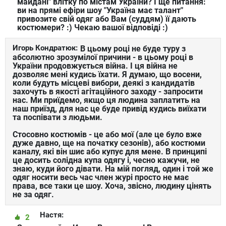
майдані" влітку по містам України? І ще питання:
ви на прямі ефіри шоу "Україна має талант"
привозите свій одяг або Вам (суддям) її дають
костюмери? :) Чекаю вашої відповіді :)
Игорь Кондратюк:
В цьому році не буде туру з
абсолютно зрозумілої причини - в цьому році в
України продовжується війна. І ця війна не
дозволяє мені кудись їхати. Я думаю, що восени,
коли будуть місцеві вибори, деякі з кандидатів
захочуть в якості агітаційного заходу - запросити
нас. Ми приїдемо, якщо ця людина заплатить на
наш приїзд, для нас це буде привід кудись виїхати
та поспівати з людьми.
Стосовно костюмів - це або мої (але це було вже
дуже давно, ще на початку сезонів), або костюми
каналу, які він шиє або купує для мене. В принципі
це досить солідна купа одягу і, чесно кажучи, не
знаю, куди його дівати. На мій погляд, один і той же
одяг носити весь час член журі просто не має
права, все таки це шоу. Хоча, звісно, людину цінять
не за одяг.
Настя:
2