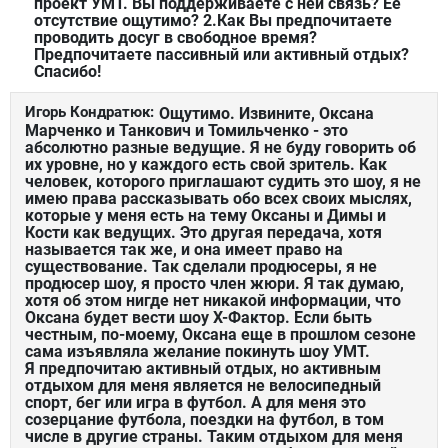
проект УМТ. Вы поддерживаете с ней связь? Ее
отсутствие ощутимо? 2.Как Вы предпочитаете
проводить досуг в свободное время?
Предпочитаете пассивный или активный отдых?
Спасибо!
Игорь Кондратюк:
Ощутимо. Извините, Оксана
Марченко и Танкович и Томильченко - это
абсолютно разные ведущие. Я не буду говорить об
их уровне, но у каждого есть свой зритель. Как
человек, которого приглашают судить это шоу, я не
имею права рассказывать обо всех своих мыслях,
которые у меня есть на тему Оксаны и Димы и
Кости как ведущих. Это другая передача, хотя
называется так же, и она имеет право на
существование. Так сделали продюсеры, я не
продюсер шоу, я просто член жюри. Я так думаю,
хотя об этом нигде нет никакой информации, что
Оксана будет вести шоу Х-Фактор. Если быть
честным, по-моему, Оксана еще в прошлом сезоне
сама изъявляла желание покинуть шоу УМТ.
Я предпочитаю активный отдых, но активным
отдыхом для меня является не велосипедный
спорт, бег или игра в футбол. А для меня это
созерцание футбола, поездки на футбол, в том
числе в другие страны. Таким отдыхом для меня