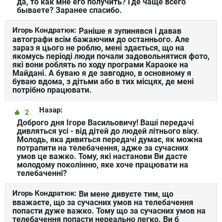
да, то как мне его получить? Где чаще всего
бываете? Заранее спасибо.
Игорь Кондратюк:
Раніше я зупинявся і давав
автографи всім бажаючим до останнього. Але
зараз я цього не роблю, мені здається, що на
якомусь періоді люди почали задовольнятися фото,
які вони роблять по ходу програми Караоке на
Майдані. А буваю я де завгодно, в основному я
буваю вдома, з дітьми або в тих місцях, де мені
потрібно працювати.
Назар:
2
Доброго дня Ігоре Васильовичу! Ваші передачі
дивляться усі - від дітей до людей літнього віку.
Молодь, яка дивиться передачі думає, як можна
потрапити на телебачення, адже за сучасних
умов це важко. Тому, які настанови Ви дасте
молодому поколінню, яке хоче працювати на
телебаченні?
Игорь Кондратюк:
Ви мене дивуєте тим, що
вважаєте, що за сучасних умов на телебачення
попасти дуже важко. Тому що за сучасних умов на
телебачення попасти нереально легко. Ви б