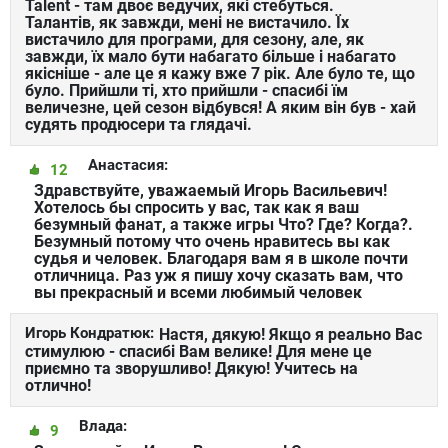
Talent - там двоє ведучих, які стебуться.
Талантів, як завжди, мені не вистачило. Їх
вистачило для програми, для сезону, але, як
завжди, їх мало бути набагато більше і набагато
якісніше - але це я кажу вже 7 рік. Але було те, що
було. Прийшли ті, хто прийшли - спасибі їм
величезне, цей сезон відбувся! А яким він був - хай
судять продюсери та глядачі.
Анастасия:
12
Здравствуйте, уважаемый Игорь Васильевич!
Хотелось бы спросить у вас, так как я ваш
безумный фанат, а также игры Что? Где? Когда?.
Безумный потому что очень нравитесь вы как
судья и человек. Благодаря вам я в школе почти
отличница. Раз уж я пишу хочу сказать вам, что
вы прекрасный и всеми любимый человек
Игорь Кондратюк:
Настя, дякую! Якщо я реально Вас
стимулюю - спасибі Вам велике! Для мене це
приємно та зворушливо! Дякую! Учитесь на
отлично!
Влада:
9