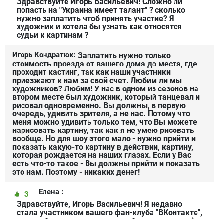
Здравствуйте Игорь Васильевич! Сложно ли
попасть на "Украина имеет талант" ? сколько
нужно заплатить чтоб принять участие? Я
художник и хотела бы узнать как относятся
судьи к картинам ?
Игорь Кондратюк:
Заплатить нужно только
стоимость проезда от вашего дома до места, где
проходит кастинг, так как наши участники
приезжают к нам за свой счет. Любим ли мы
художников? Любим! У нас в одном из сезонов на
втором месте был художник, который танцевал и
рисовал одновременно. Вы должны, в первую
очередь, удивить зрителя, а не нас. Потому что
меня можно удивить только тем, что Вы можете
нарисовать картину, так как я не умею рисовать
вообще. Но для шоу этого мало - нужно прийти и
показать какую-то картину в действии, картину,
которая рождается на наших глазах. Если у Вас
есть что-то такое - Вы должны прийти и показать
это нам. Поэтому - никаких денег!
Елена :
3
Здравствуйте, Игорь Васильевич! Я недавно
стала участником вашего фан-клуба "ВКонтакте",