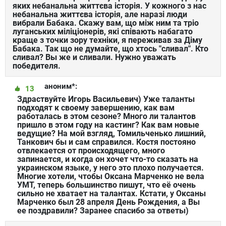
яких небанальна життєва історія. У кожного з нас
небанальна життєва історія, але наразі люди
вибрали Бабака. Скажу вам, що між ним та тріо
луганських міліціонерів, які співають набагато
краще з точки зору техніки, я переживав за Діму
Бабака. Так що не думайте, що хтось "сливал". Кто
сливал? Вы же и сливали. Нужно уважать
победителя.
аноним*:
13
Здраствуйте Игорь Васильевич) Уже таланты
подходят к своему завершению, как вам
работалась в этом сезоне? Много ли талантов
пришло в этом году на кастинг? Как вам новые
ведущие? На мой взгляд, Томильченько лишний,
Танкович бы и сам справился. Костя постояно
отвлекается от происходящего, много
запинается, и когда он хочет что-то сказать на
украинском языке, у него это плохо получается.
Многие хотели, чтобы Оксана Марченко не вела
УМТ, теперь большинство пишут, что её очень
сильно не хватает на талантах. Кстати, у Оксаны
Марченко был 28 апреля День Рождения, а Вы
ее поздравили? Заранее спасибо за ответы)