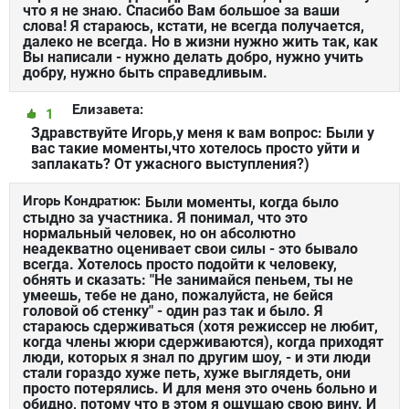
что я не знаю. Спасибо Вам большое за ваши
слова! Я стараюсь, кстати, не всегда получается,
далеко не всегда. Но в жизни нужно жить так, как
Вы написали - нужно делать добро, нужно учить
добру, нужно быть справедливым.
Елизавета:
1
Здравствуйте Игорь,у меня к вам вопрос: Были у
вас такие моменты,что хотелось просто уйти и
заплакать? От ужасного выступления?)
Игорь Кондратюк:
Были моменты, когда было
стыдно за участника. Я понимал, что это
нормальный человек, но он абсолютно
неадекватно оценивает свои силы - это бывало
всегда. Хотелось просто подойти к человеку,
обнять и сказать: "Не занимайся пеньем, ты не
умеешь, тебе не дано, пожалуйста, не бейся
головой об стенку" - один раз так и было. Я
стараюсь сдерживаться (хотя режиссер не любит,
когда члены жюри сдерживаются), когда приходят
люди, которых я знал по другим шоу, - и эти люди
стали гораздо хуже петь, хуже выглядеть, они
просто потерялись. И для меня это очень больно и
обидно, потому что в этом я ощущаю свою вину. И