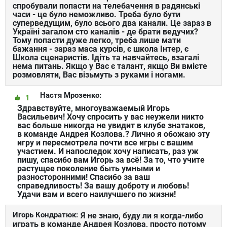
спробували попасти на телебачення в радянські
часи - це було неможливо. Треба було бути
суперведущим, було всього два канали. Це зараз в
Україні загалом сто каналів - де брати ведучих?
Тому попасти дуже легко, треба лише мати
бажання - зараз маса курсів, є школа Інтер, є
Школа сценаристів. Ідіть та навчайтесь, взагалі
нема питань. Якщо у Вас є талант, якщо Ви вмієте
розмовляти, Вас візьмуть з руками і ногами.
Настя Мрозенко:
1
Здравствуйте, многоуважаемый Игорь
Васильевич! Хочу спросить у вас неужели никто
вас больше никогда не увидит в клубе знатаков,
в команде Андрея Козлова.? Лично я обожаю эту
игру и пересмотрела почти все игры с вашим
участием. И напоследок хочу написать, раз уж
пишу, спасибо вам Игорь за всё! За то, что учите
растущее поколение быть умными и
разносторонними! Спасибо за ваш
справедливость! За вашу доброту и любовь!
Удачи вам и всего наилучшего по жизни!
Игорь Кондратюк:
Я не знаю, буду ли я когда-либо
играть в команде Андрея Козлова, просто потому