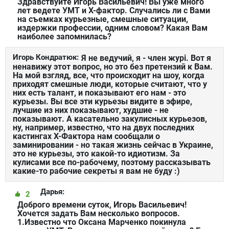
Здравствуйте Игорь Васильевич! Вы уже много
лет ведете УМТ и Х-фактор. Случались ли с Вами
на съемках курьезные, смешные ситуации,
издержки профессии, одним словом? Какая Вам
наиболее запомнилась?
Игорь Кондратюк:
Я не ведучий, я - член журі. Вот я
ненавижу этот вопрос, но это без претензий к Вам.
На мой взгляд, все, что происходит на шоу, когда
приходят смешные люди, которые считают, что у
них есть талант, и показывают его нам - это
курьезы. Вы все эти курьезы видите в эфире,
лучшие из них показывают, худшие - не
показывают. А касательно закулисных курьезов,
ну, например, известно, что на двух последних
кастингах Х-Фактора нам сообщали о
заминировании - но такая жизнь сейчас в Украине,
это не курьезы, это какой-то идиотизм. За
кулисами все по-рабочему, поэтому рассказывать
какие-то рабочие секреты я вам не буду :)
Дарья:
2
Доброго времени суток, Игорь Васильевич!
Хочется задать Вам несколько вопросов.
1.Известно что Оксана Марченко покинула