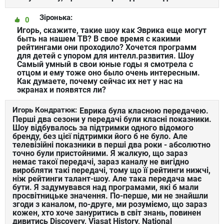
Зіронька:
0
Игорь, скажите, такие шоу как Эврика еще могут
быть на нашем ТВ? В свое время с какими
рейтингами они проходило? Хочется программ
для детей с упором для интелл.развития. Шоу
Самый умный в свои юные годы я смотрела с
отцом и ему тоже оно было очень интересным.
Как думаете, почему сейчас их нет у нас на
экранах и появятся ли?
Игорь Кондратюк:
Еврика була класною передачею.
Перші два сезони у передачі були класні показники.
Шоу відбувалось за підтримки одного відомого
бренду, без цієї підтримки його б не було. Але
телевізійні показники в перші два роки - абсолютно
точно були пристойними. Я жалкую, що зараз
немає такої передачі, зараз каналу не вигідно
виробляти такі передачі, тому що її рейтинги нижчі,
ніж рейтинги талант-шоу. Але така передача має
бути. Я задумувався над програмами, які б мали
просвітницьке значення. По-перше, ми не знайшли
згоди з каналом, по-друге, ми розуміємо, що зараз
кожен, хто хоче зануритись в світ знань, повинен
дивитись Discovery, Viasat History, National