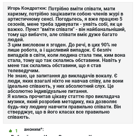
Игорь Кондратюк:
Потрібно вміти співати, мати
харизму, потрібно зацікавити собою членів журі в
артистичному сенсі. Погодьтесь, я вже працюю 5
сезонів, мене треба здивувати - уявіть собі, як це
важко. Пункт "вміти співати" - він найбанальніший,
тому що вибачте, але співати вміє дуже багато
людей.
З цим висловом я згоден. До речі, в цих 90% не
лише робота, а і щасливий випадок. Є безліч
випадків в світи, коли людина стала тим, ким вона
стала, тому що так склались обставини. Навіть у
мене так склались обставини, що я став
телеведучим.
Не знаю, це запитання до викладачів вокалу. Є
люди, яких взагалі ніхто не навчав співу, але вони
ідеально співають, у них абсолютний слух. Це
абсолютно індивідуальне питання.
Я колись прочитав цікаву статтю про викладача
музики, який розробив методику, яка дозволяє
будь-яку людину навчити правильно співати. Він
стверджує, що в його класах все правильно
співають.
аноним*:
1