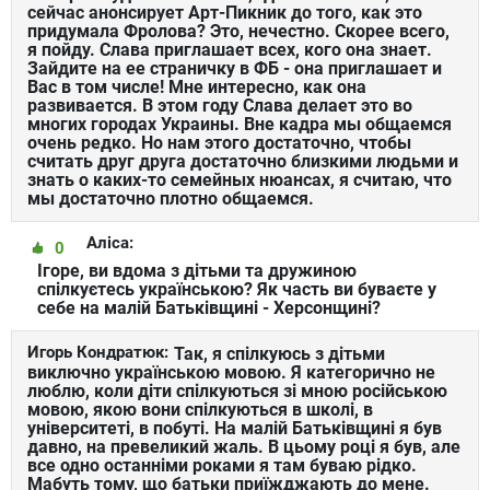
сейчас анонсирует Арт-Пикник до того, как это
придумала Фролова? Это, нечестно. Скорее всего,
я пойду. Слава приглашает всех, кого она знает.
Зайдите на ее страничку в ФБ - она приглашает и
Вас в том числе! Мне интересно, как она
развивается. В этом году Слава делает это во
многих городах Украины. Вне кадра мы общаемся
очень редко. Но нам этого достаточно, чтобы
считать друг друга достаточно близкими людьми и
знать о каких-то семейных нюансах, я считаю, что
мы достаточно плотно общаемся.
Аліса:
0
Ігоре, ви вдома з дітьми та дружиною
спілкуєтесь українською? Як часть ви буваєте у
себе на малій Батьківщині - Херсонщині?
Игорь Кондратюк:
Так, я спілкуюсь з дітьми
виключно українською мовою. Я категорично не
люблю, коли діти спілкуються зі мною російською
мовою, якою вони спілкуються в школі, в
університеті, в побуті. На малій Батьківщині я був
давно, на превеликий жаль. В цьому році я був, але
все одно останніми роками я там буваю рідко.
Мабуть тому, що батьки приїжджають до мене.