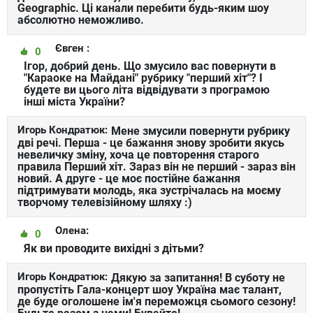
Geographic. Ці канали перебити будь-яким шоу
абсолютно неможливо.
Євген :
0
Ігор, добрий день. Що змусило вас повернути в
"Караоке на Майдані" рубрику "перший хіт"? І
будете ви цього літа відвідувати з програмою
інші міста України?
Игорь Кондратюк:
Мене змусили повернути рубрику
дві речі. Перша - це бажання знову зробити якусь
невеличку зміну, хоча це повторення старого
правила Перший хіт. Зараз він не перший - зараз він
новий. А друге - це моє постійне бажання
підтримувати молодь, яка зустрічалась на моєму
творчому телевізійному шляху :)
Олена:
0
Як ви проводите вихідні з дітьми?
Игорь Кондратюк:
Дякую за запитання! В суботу не
пропустіть Гала-концерт шоу Україна має талант,
де буде оголошене ім'я переможця сьомого сезону!