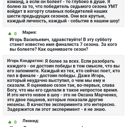
команд, а если он болеет - то глубоко в душе. Я
болею за то, что победитель седьмого сезона УМТ
войдет в когорту славных победителей наших
шести предыдущих сезонов. Они все крутые,
каждый личность, каждый - событие в нашем шоу!
Мария:
0
Игорь Васильевич, здравствуйте! В эту субботу
станет известно имя финалиста 7 сезона. За кого
вы болеете? Как оцениваете сезон?
Игорь Кондратюк:
Я более за всех. Если разобрать
каждого - он достоин победы в том смысле, что вы
его запомните. Каждый из тех, кто сейчас поет, кто
пел в финале - достоин победы. Даже Игорь,
который неудачно выступил, о чем мы ему и
сказали. Я оцениваю сезон так, во-первых, слава
Богу, что мы его сделали в такое непростое время.
И это нечто новое в шоу - это не Оксана Марченко,
это двое пацанов, которые показали другие
нюансы. В качестве эксперимента это интересно.
Задержится ли этот эксперимент - я не знаю.
Леонид:
0