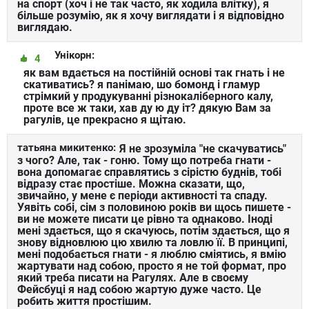
на спорт (хоч і не так часто, як ходила влітку), я
більше розумію, як я хочу виглядати і я відповідно
виглядаю.
Унікорн:
4
як вам вдається на постійній основі так гнать і не
скативатись? я панімаю, шо бомонд і гламур
стрімкий у продукуванні різнокаліберного калу,
проте все ж таки, хав ду ю ду іт? дякую Вам за
рагулів, це прекрасно я щітаю.
татьяна микитенко:
Я не зрозуміла "не скачуватись"
з чого? Але, так - гоню. Тому що потреба гнати -
вона допомагає справлятись з сірістю буднів, тобі
відразу стає простіше. Можна сказати, що,
звичайно, у мене є періоди активності та спаду.
Уявіть собі, сім з половиною років ви щось пишете -
ви не можете писати це рівно та однаково. Іноді
мені здається, що я скачуюсь, потім здається, що я
знову відновлюю цю хвилю та ловлю її. В принципі,
мені подобається гнати - я люблю сміятись, я вмію
жартувати над собою, просто я не той формат, про
який треба писати на Рагулях. Але в своєму
Фейсбуці я над собою жартую дуже часто. Це
робить життя простішим.