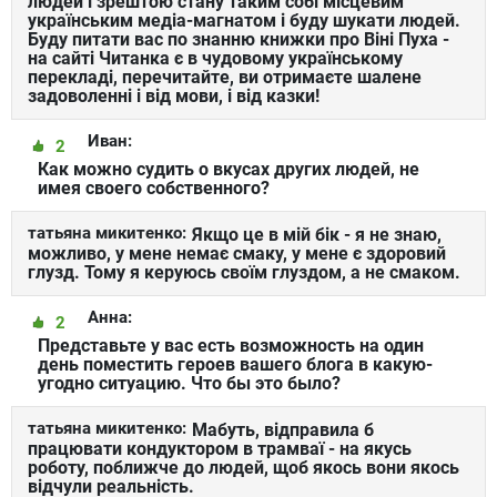
людей і зрештою стану таким собі місцевим
українським медіа-магнатом і буду шукати людей.
Буду питати вас по знанню книжки про Віні Пуха -
на сайті Читанка є в чудовому українському
перекладі, перечитайте, ви отримаєте шалене
задоволенні і від мови, і від казки!
Иван:
2
Как можно судить о вкусах других людей, не
имея своего собственного?
татьяна микитенко:
Якщо це в мій бік - я не знаю,
можливо, у мене немає смаку, у мене є здоровий
глузд. Тому я керуюсь своїм глуздом, а не смаком.
Анна:
2
Представьте у вас есть возможность на один
день поместить героев вашего блога в какую-
угодно ситуацию. Что бы это было?
татьяна микитенко:
Мабуть, відправила б
працювати кондуктором в трамваї - на якусь
роботу, поближче до людей, щоб якось вони якось
відчули реальність.