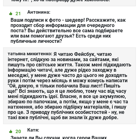
Антонина:
21
Ваши подписи к фото - шедевр! Расскажите, как
проходит сбор информации для очередного
поста? Вы действительно все сама подбираете
или вам помогают друзья? Есть среди них
публичные личности?
татьяна микитенко:
Я читаю Фейсбук, читаю
інтернет, слідкую за новинами, за сайтами, які
пишуть про світське життя. Також мені підкидають
інформацію читачі, але дуже рідко заходжу в
меседжі, у мене дуже часто до цього не доходять
руки і потім через місяць я можу комусь написати
"Ой, дякую, я тільки побачила Ваш лист! Пишіть
ще!" Всі знають, що я це люблю, тому час від часу
мені підкидають ідеї. Власне, я все це акумулюю,
збираю по папочкам, а потім, якщо у мене є час та
натхнення, або збираю підбірку матеріалів, і пишу
про це. З приводу публічних особистостей - ну, не
такі вже публічні, щоб ви знали їх дуже добре.
Катя:
20
Знаете ли Вы случаи, когда герои Ваших