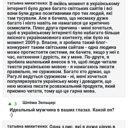
татьяна микитенко:
В якійсь момент в українському
інтернеті було дуже багато світських сайтів і всі
вони були дуже позитивними про тих людей, які
там тусували. Але я бачила, що несмаку дуже
багато і ніхто навіть не намагався це критично
осмислити. Плюс друга причина - мені хочеться,
щоб в українському інтернеті було набагато більше
якісного україномовного контенту, ніж було на
момент 2009 р. Власне, я зробила такий блог-
конкурент таким світським сайтам - одна людина
може протистояти системи, як бачите, якщо у неї є
час, натхнення і дурість, як у мене. По-друге, я
зробила маленький внесок в те, щоб люди читали
тексти українською мовою - я намагаюсь писати
правильно, не суржиком. Багато хто думає, що
Рагу.лі ведуться суржиком - ні, мені хочеться
популяризувати українську мову і доводити, що
нею можна писати розважальний продукти, який
приємно читати, тому що це гарна мова.
Шлёма Зельцер:
3
Идеальный мужчина в ваших глазах. Какой он?
:)
татьяна микитенко:
Одна з рис, які я дуже ціную в