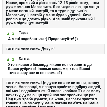
House, про який я дізналась 12-13 років тому, - там
дуже смачна Маргарита. Я завжди знаю, що якщо
у мене поганий настрій, то я туди піду, вип'ю
Маргариту і настрій у мене буде чудовий. Хоча
роблю я це досить рідко. Але напій прикольний і
дуже підвищує настрій.
Тарас:
3
А мені подобається :) Продовжуйте! ))
татьяна микитенко:
Дякую!
Ольга:
3
Хто з нашого бомонду ніколи не потрапить до
Вашої рубрики? Іншими словами, хто з Вашоі
точки зору все ж не несмак?)
татьяна микитенко:
Це дуже важке питання, скажу
чесно. Насправді, я планую зробити підбірку людей,
які мені подобаються. Я колись робила її на самому
початку, думаю, що прийшов час зробити ще раз.
Над цим треба думати, на жаль, назвати просто з
голови я не зможу, у мене погана пам'ять на імена,