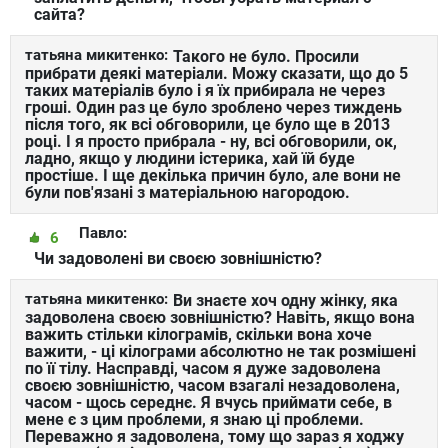
сайта?
татьяна микитенко:
Такого не було. Просили
прибрати деякі матеріали. Можу сказати, що до 5
таких матеріалів було і я їх прибирала не через
гроші. Один раз це було зроблено через тиждень
після того, як всі обговорили, це було ще в 2013
році. І я просто прибрала - ну, всі обговорили, ок,
ладно, якщо у людини істерика, хай їй буде
простіше. І ще декілька причин було, але вони не
були пов'язані з матеріальною нагородою.
Павло:
6
Чи задоволені ви своєю зовнішністю?
татьяна микитенко:
Ви знаєте хоч одну жінку, яка
задоволена своєю зовнішністю? Навіть, якщо вона
важить стільки кілограмів, скільки вона хоче
важити, - ці кілограми абсолютно не так розмішені
по її тілу. Насправді, часом я дуже задоволена
своєю зовнішністю, часом взагалі незадоволена,
часом - щось середнє. Я вчусь приймати себе, в
мене є з цим проблеми, я знаю ці проблеми.
Переважно я задоволена, тому що зараз я ходжу