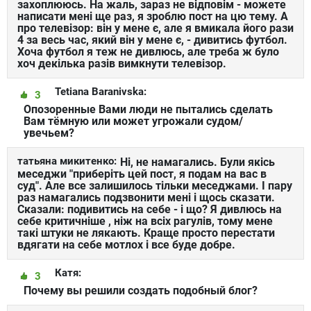
захоплююсь. На жаль, зараз не відповім - можете
написати мені ще раз, я зроблю пост на цю тему. А
про телевізор: він у мене є, але я вмикала його рази
4 за весь час, який він у мене є, - дивитись футбол.
Хоча футбол я теж не дивлюсь, але треба ж було
хоч декілька разів вимкнути телевізор.
Tetiana Baranivska:
3
Опозоренные Вами люди не пытались сделать
Вам тёмную или может угрожали судом/
увечьем?
татьяна микитенко:
Ні, не намагались. Були якісь
меседжи "приберіть цей пост, я подам на вас в
суд". Але все залишилось тільки меседжами. І пару
раз намагались подзвонити мені і щось сказати.
Сказали: подивитись на себе - і що? Я дивлюсь на
себе критичніше , ніж на всіх рагулів, тому мене
такі штуки не лякають. Краще просто перестати
вдягати на себе мотлох і все буде добре.
Катя:
3
Почему вы решили создать подобный блог?