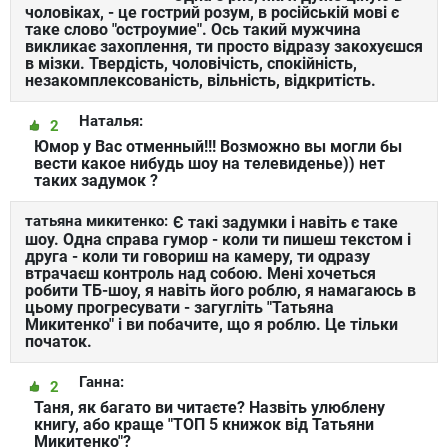
чоловіках, - це гострий розум, в російській мові є
таке слово "остроумие". Ось такий мужчина
викликає захоплення, ти просто відразу закохуєшся
в мізки. Твердість, чоловічість, спокійність,
незакомплексованість, вільність, відкритість.
Наталья:
2
Юмор у Вас отменный!!! Возможно вы могли бы
вести какое нибудь шоу на телевиденье)) нет
таких задумок ?
татьяна микитенко:
Є такі задумки і навіть є таке
шоу. Одна справа гумор - коли ти пишеш текстом і
друга - коли ти говориш на камеру, ти одразу
втрачаєш контроль над собою. Мені хочеться
робити ТБ-шоу, я навіть його роблю, я намагаюсь в
цьому прогресувати - загугліть "Татьяна
Микитенко" і ви побачите, що я роблю. Це тільки
початок.
Ганна:
2
Таня, як багато ви читаєте? Назвіть улюблену
книгу, або краще "ТОП 5 книжок від Татьяни
Микитенко"?