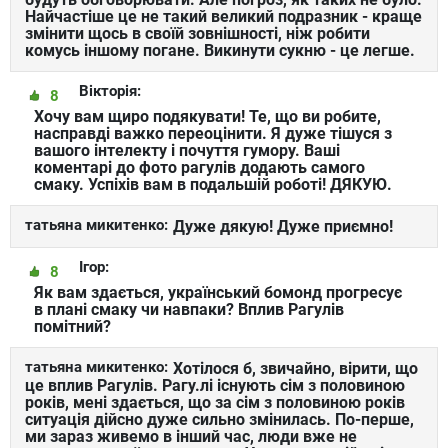
Найчастіше це не такий великий подразник - краще
змінити щось в своїй зовнішності, ніж робити
комусь іншому погане. Викинути сукню - це легше.
Вікторія:
8
Хочу вам щиро подякувати! Те, що ви робите,
насправді важко переоцінити. Я дуже тішуся з
вашого інтелекту і почуття гумору. Ваші
коментарі до фото рагулів додають самого
смаку. Успіхів вам в подальшій роботі! ДЯКУЮ.
татьяна микитенко:
Дуже дякую! Дуже приємно!
Ігор:
8
Як вам здається, український бомонд прогресує
в плані смаку чи навпаки? Вплив Рагулів
помітний?
татьяна микитенко:
Хотілося б, звичайно, вірити, що
це вплив Рагулів. Рагу.лі існують сім з половиною
років, мені здається, що за сім з половиною років
ситуація дійсно дуже сильно змінилась. По-перше,
ми зараз живемо в інший час, люди вже не