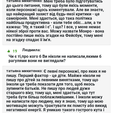
татьяна микитенко:
Мені треба було підготуватись
до цього питання, тому що були якісь моменти,
коли персонажі щось коментували. Але ви знаєте,
що найкращий захист від будь-якої критики - це
самоіронія. Мені здається, що така політика
найбільш продуктивна - коли тебе обіс...али, а ти
кажеш: "Ну, я такий і є". І що? І все, у мене немає
ніякої зброї проти вас. Можу назвати Монро - вона
постійно пише якісь згадки на Фейсбук, тому мені
на згадку спадає її ім'я.
Людмила:
19
Чи є ті,про кого б Ви ніколи не написали,якими б
рагулями вони не виглядали?
татьяна микитенко:
Є певні персонажі, про яких я не
пишу. Перший фактор - це діти. Майже ніколи не
пишу про дітей за певними винятками, тому що
інколи це треба показати для того, щоб якось
зупинити батьків. Не пишу про людей дуже
старшого віку, тому що, мені здається, що тут
треба бути більш поблажливішими. І інколи можу
не написати про людину, яку я знаю, тому що мою
мотивацію можуть трактувати як помсту або викид
негативної енергії. Я уникаю такого гострого кута і