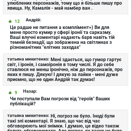
улюблених персонажів, тому що я більше пишу про
явища. Ну, Камалія - май намбер ван .
Андрій:
12
Це радше не питання а комплімент=) Ви для
мене просто кумир у сфері іронії та сарказму.
Ваші влучні коментарі надають барв навіть тій
темній безнадії, що зображена на світлинах з
різноманітних "елітних заходах"
татьяна микитенко:
Мені здається, що гумор гартує
світ, і іронія, і самоіронія в тому числі. Я до себе
ставлюся не менш іронічно, ніж до персонажів, про
яких я пишу. Дякую! І дякую за лайки - мені дуже
приємно, що не один Андрій так думає!
Назар:
9
Чи поступали Вам погрози від "героїв" Ваших
публікацій?
татьяна микитенко:
Ні, погроз не було. Іноді були
такі злі коментарі. Я знаю, що час від час
обговорюють мої знімки. І думаю, це відео також
будуть обговорювати. Але погроз, як таких не було.