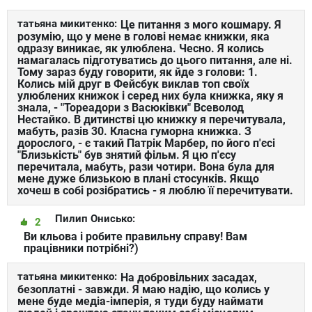
татьяна микитенко:
Це питання з мого кошмару. Я
розумію, що у мене в голові немає книжки, яка
одразу виникає, як улюблена. Чесно. Я колись
намагалась підготуватись до цього питання, але ні.
Тому зараз буду говорити, як йде з голови: 1.
Колись мій друг в Фейсбук виклав топ своїх
улюблених книжок і серед них була книжка, яку я
знала, - "Тореадори з Васюківки" Всеволод
Нестайко. В дитинстві цю книжку я перечитувала,
мабуть, разів 30. Класна гуморна книжка. З
дорослого, - є такий Патрік Марбер, по його п'єсі
"Близькість" був знятий фільм. Я цю п'єсу
перечитала, мабуть, рази чотири. Вона була для
мене дуже близькою в плані стосунків. Якщо
хочеш в собі розібратись - я люблю її перечитувати.
Пилип Онисько:
2
Ви кльова і робите правильну справу! Вам
працівники потрібні?)
татьяна микитенко:
На добровільних засадах,
безоплатні - завжди. Я маю надію, що колись у
мене буде медіа-імперія, я туди буду наймати