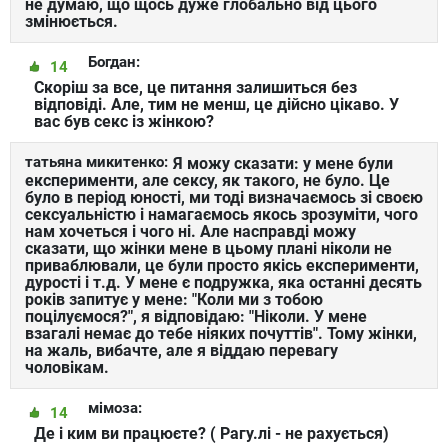
не думаю, що щось дуже глобально від цього
змінюється.
Богдан:
14
Скоріш за все, це питання залишиться без
відповіді. Але, тим не менш, це дійсно цікаво. У
вас був секс із жінкою?
татьяна микитенко:
Я можу сказати: у мене були
експерименти, але сексу, як такого, не було. Це
було в період юності, ми тоді визначаємось зі своєю
сексуальністю і намагаємось якось зрозуміти, чого
нам хочеться і чого ні. Але насправді можу
сказати, що жінки мене в цьому плані ніколи не
приваблювали, це були просто якісь експерименти,
дурості і т.д. У мене є подружка, яка останні десять
років запитує у мене: "Коли ми з тобою
поцілуємося?", я відповідаю: "Ніколи. У мене
взагалі немає до тебе ніяких почуттів". Тому жінки,
на жаль, вибачте, але я віддаю перевагу
чоловікам.
мімоза:
14
Де і ким ви працюєте? ( Рагу.лі - не рахується)