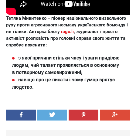
Тетяна Микитенко − піонер національного визвольного
руху проти агресивного несмаку українського бомонду і
не тільки. Авторка блогу
ragu.li
, журналіст і просто
активіст розповість про головні справи свого життя та
спробує пояснити:
з якої причини стільки часу і уваги приділяє
людям, чий талант проявляється в основному
в потворному самовираженні;
навіщо про це писати і чому гумор врятує
людство.