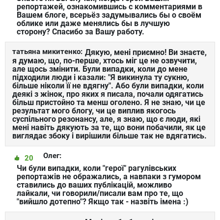
репортажей, ознакомившись с комментариями в
Вашем блоге, всерьёз задумывались бы о своём
облике или даже менялись бы в лучшую
сторону? Спасибо за Вашу работу.
татьяна микитенко:
Дякую, мені приємно! Ви знаєте,
я думаю, що, по-перше, хтось міг це не озвучити,
але щось змінити. Були випадки, коли до мене
підходили люди і казали: "Я викинула ту сукню,
більше ніколи її не вдягну". Або були випадки, коли
деякі з жінок, про яких я писала, почали одягатись
більш пристойно та менш оголено. Я не знаю, чи це
результат мого блогу, чи це виплив якогось
суспільного резонансу, але, я знаю, що є люди, які
мені навіть дякують за те, що вони побачили, як це
виглядає збоку і вирішили більше так не вдягатись.
Олег:
20
Чи були випадки, коли "герої" рагулівських
репортажів не ображались, а навпаки з гумором
ставились до ваших публікацій, можливо
лайкали, чи говорили/писали вам про те, що
"вийшло дотепно"? Якщо так - назвіть імена :)