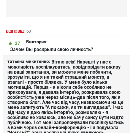
ВІДПОВІДІ
60
Виктория:
27
Зачем Вы раскрыли свою личность?
татьяна микитенко:
Вітаю всіх! Нарешті у нас є
можливість поспілкуватись, повідповідати вживу
на ваші запитання, ви можете мене побачити,
зрозуміти, що я не такий страшний монстр, а
взагалі - просто білявка. У мене було кілька
мотивацій. Перша - я ніколи себе особливо не
приховувала, я давала інтерв'ю, розкривала свою
особистість уже через місяць-два після того, як я
створила блог. Але час від часу, незважаючи на це
мене запитують "А покажи, як ти виглядаєш". І час
від часу я даю якісь інтерв'ю, розмовляю - я
особливо не ховаюсь, але не бачу сенсу бути надто
публічною. І от мені запропонували поспілкуватись
з вами через онлайн-конференцію - і я подумала
"Чому ні?", хоча насправді дуже хвилююсь.