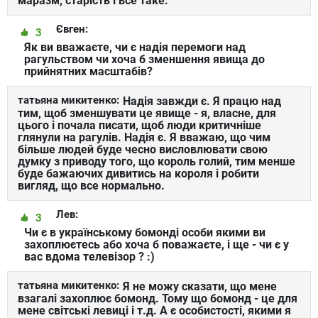
маразм, старість і все таке.
Євген:
3
Як ви вважаєте, чи є надія перемоги над
рагульством чи хоча б зменшення явища до
прийнятних масштабів?
татьяна микитенко:
Надія завжди є. Я працю над
тим, щоб зменшувати це явище - я, власне, для
цього і почала писати, щоб люди критичніше
глянули на рагулів. Надія є. Я вважаю, що чим
більше людей буде чесно висловлювати свою
думку з приводу того, що король голий, тим менше
буде бажаючих дивитись на короля і робити
вигляд, що все нормально.
Лев:
3
Чи є в українському бомонді особи якими ви
захоплюєтесь або хоча б поважаєте, і ще - чи є у
вас вдома телевізор ? :)
татьяна микитенко:
Я не можу сказати, що мене
взагалі захоплює бомонд. Тому що бомонд - це для
мене світські левиці і т.д. А є особистості, якими я