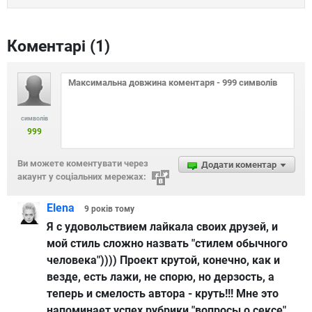
Коментарі (
1
)
символів
999
Ви можете коментувати через
Додати коментар
акаунт у соціальних мережах:
Elena
9 років
тому
Я с удовольствием лайкала своих друзей, и
мой стиль сложно назвать "стилем обычного
человека")))) Проект крутой, конечно, как и
везде, есть лажи, не спорю, но дерзость, а
теперь и смелость автора - круть!!! Мне это
напоминает успех рубрики "вопросы о сексе"