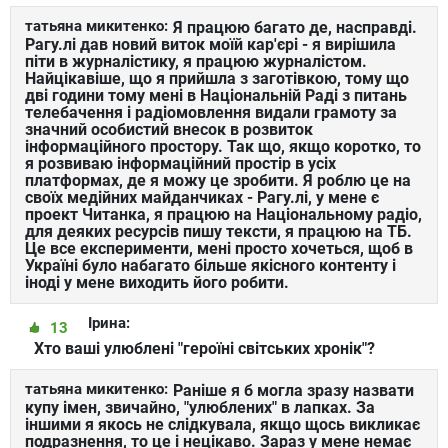
татьяна микитенко:
Я працюю багато де, насправді.
Рагу.лі дав новий виток моїй кар'єрі - я вирішила
піти в журналістику, я працюю журналістом.
Найцікавіше, що я прийшла з заготівкою, тому що
дві години тому мені в Національній Раді з питань
телебачення і радіомовлення видали грамоту за
значний особистий внесок в розвиток
інформаційного простору. Так що, якщо коротко, то
я розвиваю інформаційний простір в усіх
платформах, де я можу це зробити. Я роблю це на
своїх медійних майданчиках - Рагу.лі, у мене є
проект Читанка, я працюю на Національному радіо,
для деяких ресурсів пишу тексти, я працюю на ТБ.
Це все експерименти, мені просто хочеться, щоб в
Україні було набагато більше якісного контенту і
іноді у мене виходить його робити.
Ірина:
13
Хто ваші улюблені "героїні світських хронік"?
татьяна микитенко:
Раніше я б могла зразу назвати
купу імен, звичайно, "улюблених" в лапках. За
іншими я якось не слідкувала, якщо щось викликає
подразнення, то це і нецікаво. Зараз у мене немає