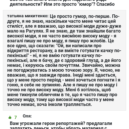
деятельности? Или это просто "юмор"? Спасибо
татьяна микитенко:
Це просто гумор, по-перше. По-
друге, я не знаю, наскільки часто мене читає цей
стиліст, але я вважаю, що високої моди дуже-дуже
мало на Рагулях. Я не знаю, де там знайшли багато
високої моди, я не часто висміюю високу моду - я
взагалі пишу не про моду, я пишу про жлобів. Це
все одно, що сказати: "Ой, ви написали про
відкриття ресторану, а ви вмієте готувати качку по-
пекінські" - ні, я не вмію готувати качку по-
пекінські, але я бачу, де є здоровий глузд, а де його
немає, і керуюсь своїм почуттям. Звичайно, можна
не погоджуватись з моєю точкою зору. Я, чесно, не
вважаю, що я завжди права. Іноді мені здається,
що у мене просто період - мені хочеться погнати і я
гоню, я себе не зупиняю. Але я пишу не про моду і
точно не про високу моду. Мені б хотілось, щоб
мене тикнули обличчям в те, що я часто пишу про
високу моду, тому що високої моди часто у мене
точно немає, хоча інколи трапляється.
Оля:
7
Вам угрожали герои репортажей? предлагали
заплатить деньги, чтобы убрать материал с