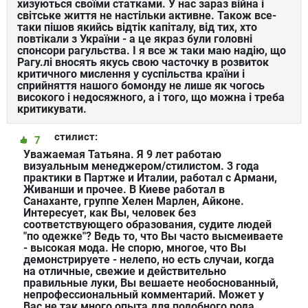
хизуються своїми статками. У нас зараз війна і
світське життя не настільки активне. Також все-
таки пішов якийсь відтік капіталу, від тих, хто
повтікали з України - а це якраз були головні
спонсори рагульства. І я все ж таки маю надію, що
Рагу.лі вносять якусь свою часточку в розвиток
критичного мислення у суспільства країни і
сприйняття нашого бомонду не лише як чогось
високого і недосяжного, а і того, що можна і треба
критикувати.
стилист:
7
Уважаемая Татьяна. Я 9 лет работаю
визуальным менеджером/стилистом. 3 года
практики в Партже и Италии, работал с Армани,
Живанши и прочее. В Киеве работал в
Санаханте, группе Хелен Марлен, Айконе.
Интересует, как Вы, человек без
соответствующего образования, судите людей
"по одежке"? Ведь то, что Вы часто высмеиваете
- высокая мода. Не спорю, многое, что Вы
демонстрируете - нелепо, но есть случаи, когда
на отличные, свежие и действительно
правильные луки, Вы вешаете необоснованный,
непрофессиональный комментарий. Может у
Вас не так много опыта для подобного рода