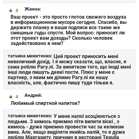
Жанна:
4
Ваш проект - это просто глоток свежего воздуха
в информационном мусоре сегодня. Спасибо, вы
держите планку и ваши подписи все такие же
смешные годы спустя. Мой вопрос: приносит ли
этот проект вам доходы? Сколько человек
задействовано в нем?
татьяна микитенко:
Цей проект приносить мені
невеличкий дохід. І я можу сказати, що, власне, я
сама роблю Рагу.лі. За винятком того, що іноді мені
інші люди пишуть деякі пости. Плюс у мене є
партнер, з яким ми ділимо Рагу.лі як нашу
власність, але, фактично пишу туди тільки я.
Андрей:
4
Любимый спиртной напиток?
татьяна микитенко:
У мене напої асоціюються з
людьми. З кимось приємно піти випити віскі , з
кимось - дуже приємно провести час за келихом
вина. Але, якщо виділяти якийсь напій, то я дуже
люблю Маргариту, причому в ресторані Tequila