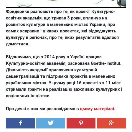
Фридерике розповість про те, як проект Культурно-
освітня академія, що тривав 3 роки, вплинув на
розвиток культури в маленьких містах України, про
самих яскравих і цікавих проектах, які відроджують
культуру в регіонах, про те, яких результатів вдалося
домогтися.
Відзначимо, що з 2014 року в Україні працює
Культурно-освітня академія, заснована Goethe-Institut.
Діяльність академії присвячена культурній
децентралізації та підтримки проектів в маленьких
українських містах. У цьому році 16 проектів з 11 міст
отримали гранти на реалізацію важливих культурних і
соціальних ініціатив.
Про деякі з них ми розповідаємо в
цьому матеріалі
.