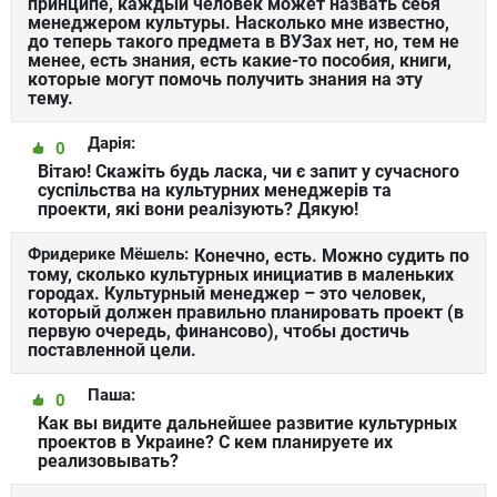
принципе, каждый человек может назвать себя
менеджером культуры. Насколько мне известно,
до теперь такого предмета в ВУЗах нет, но, тем не
менее, есть знания, есть какие-то пособия, книги,
которые могут помочь получить знания на эту
тему.
Дарія:
0
Вітаю! Скажіть будь ласка, чи є запит у сучасного
суспільства на культурних менеджерів та
проекти, які вони реалізують? Дякую!
Фридерике Мёшель:
Конечно, есть. Можно судить по
тому, сколько культурных инициатив в маленьких
городах. Культурный менеджер – это человек,
который должен правильно планировать проект (в
первую очередь, финансово), чтобы достичь
поставленной цели.
Паша:
0
Как вы видите дальнейшее развитие культурных
проектов в Украине? С кем планируете их
реализовывать?