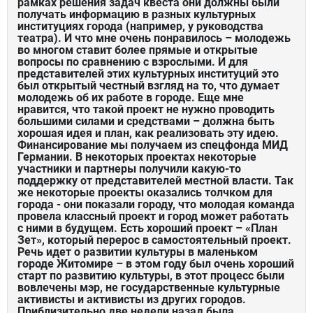
рамках решения задач квеста они должны были
получать информацию в разных культурных
институциях города (например, у руководства
театра). И что мне очень понравилось – молодежь
во многом ставит более прямые и открытые
вопросы по сравнению с взрослыми. И для
представителей этих культурных институций это
был открытый честный взгляд на то, что думает
молодежь об их работе в городе. Еще мне
нравится, что такой проект не нужно проводить
большими силами и средствами – должна быть
хорошая идея и план, как реализовать эту идею.
Финансирование мы получаем из спецфонда МИД
Германии. В некоторых проектах некоторые
участники и партнеры получили какую-то
поддержку от представителей местной власти. Так
же некоторые проекты оказались толчком для
города - они показали городу, что молодая команда
провела классный проект и город может работать
с ними в будущем. Есть хороший проект – «План
Зет», который перерос в самостоятельный проект.
Речь идет о развитии культуры в маленьком
городе Житомире – в этом году был очень хороший
старт по развитию культуры, в этот процесс были
вовлечены мэр, не государственные культурные
активисты и активисты из других городов.
Приблизительно две недели назад была