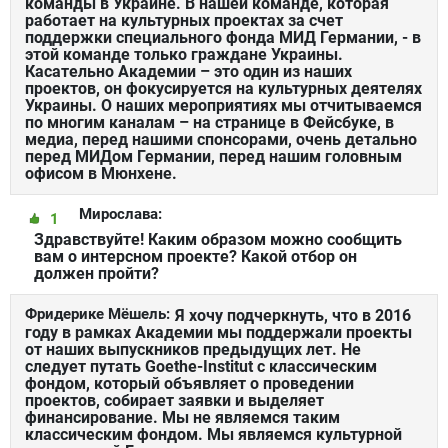
команды в Украине. В нашей команде, которая
работает на культурных проектах за счет
поддержки специального фонда МИД Германии, - в
этой команде только граждане Украины.
Касательно Академии – это один из наших
проектов, он фокусируется на культурных деятелях
Украины. О наших мероприятиях мы отчитываемся
по многим каналам – на странице в Фейсбуке, в
медиа, перед нашими спонсорами, очень детально
перед МИДом Германии, перед нашим головным
офисом в Мюнхене.
Мирослава:
1
Здравствуйте! Каким образом можно сообщить
вам о интерсном проекте? Какой отбор он
должен пройти?
Фридерике Мёшель:
Я хочу подчеркнуть, что в 2016
году в рамках Академии мы поддержали проекты
от наших выпускников предыдущих лет. Не
следует путать Goethe-Institut с классическим
фондом, который объявляет о проведении
проектов, собирает заявки и выделяет
финансирование. Мы не являемся таким
классическим фондом. Мы являемся культурной