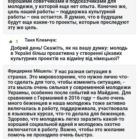
хорошими советчиками и подсказчиками для
молодежи, у которой еще нет опыта. Конечно же,
цель нашей работы – поддержка культурной
работы – она остается. Я думаю, что в будущем
будут еще какие-то проекты, которые преследуют
эту же цель.
Таня Климчук:
1
Добрий день! Скажіть, як на вашу думку: молодь
в Україні більш проактивна у створенні цікавих
культурних проектів на відміну від німецької?
Фридерике Мёшель:
У нас разная ситуация в
странах. Это мировоззрение, что нужно лично что-
то сделать для того, чтобы изменить ситуацию, -
эта мысль очень сильная у современной молодежи
Украины, особенно после событий на Майдане. Для
сравнения с Германией в 2016 году – было очень
много беженцев и наша молодежь тоже активно
включалась в работу, поддерживала, участвовала
в языковых курсах, что-то делала для беженцев.
Здорово, что молодежь легко заразить какой-то
хорошей социальной идеей и молодежь охотно
включается в работу. Важно, чтобы это желание
помочь не проходило очень быстро.