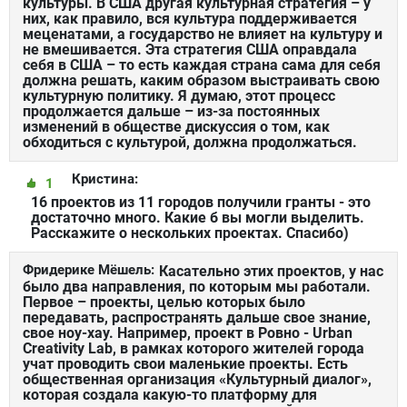
культуры. В США другая культурная стратегия – у
них, как правило, вся культура поддерживается
меценатами, а государство не влияет на культуру и
не вмешивается. Эта стратегия США оправдала
себя в США – то есть каждая страна сама для себя
должна решать, каким образом выстраивать свою
культурную политику. Я думаю, этот процесс
продолжается дальше – из-за постоянных
изменений в обществе дискуссия о том, как
обходиться с культурой, должна продолжаться.
Кристина:
1
16 проектов из 11 городов получили гранты - это
достаточно много. Какие б вы могли выделить.
Расскажите о нескольких проектах. Спасибо)
Фридерике Мёшель:
Касательно этих проектов, у нас
было два направления, по которым мы работали.
Первое – проекты, целью которых было
передавать, распространять дальше свое знание,
свое ноу-хау. Например, проект в Ровно - Urban
Creativity Lab, в рамках которого жителей города
учат проводить свои маленькие проекты. Есть
общественная организация «Культурный диалог»,
которая создала какую-то платформу для