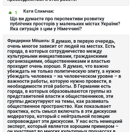
Катя Слимчак:
1
Що ви думаєте про перспективи розвитку
публічних просторів у маленьких містах України?
Яка ситуація з цим у Німеччині?
Фридерике Мёшель:
Я думаю, в первую очередь,
очень многое зависит от людей на местах. Есть
города, в которых сотрудничество между
культурными инициативами, гражданскими
организациями, общественниками и властью
проходит очень хорошо. Я думаю, что важно
убеждать не только политическую элиту, а нужно
убеждать человека – на человеческом уровне – в
важности работы, которую нужно провести, в
необходимости этой работы. В Германии есть
города, в которых образовываются группы из
представителей власти и общественников, эти
группы дискутируют на темы, как развивать
общественное пространство. Как показывает
практика, есть смысл включать в эти дискуссии
модератора, который с нейтральной позиции
сопровождает эти дискуссии. У нас есть немецкий
эксперт, который является хорошим примером –
он участвует во многих культурных процессах в