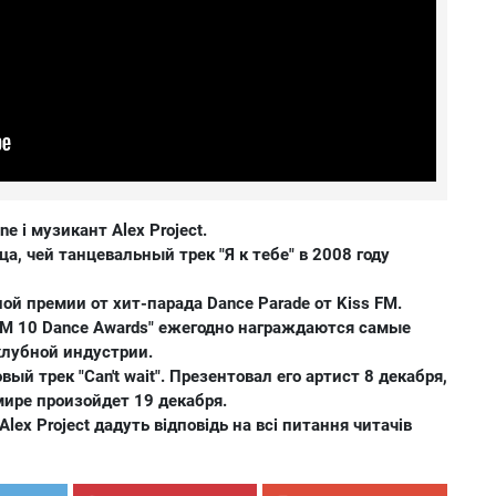
e і музикант Alex Project.
ца, чей танцевальный трек "Я к тебе" в 2008 году
й премии от хит-парада Dance Parade от Kiss FM.
 FM 10 Dance Awards" ежегодно награждаются самые
клубной индустрии.
вый трек "Can't wait". Презентовал его артист 8 декабря,
ире произойдет 19 декабря.
Alex Project дадуть відповідь на всі питання читачів