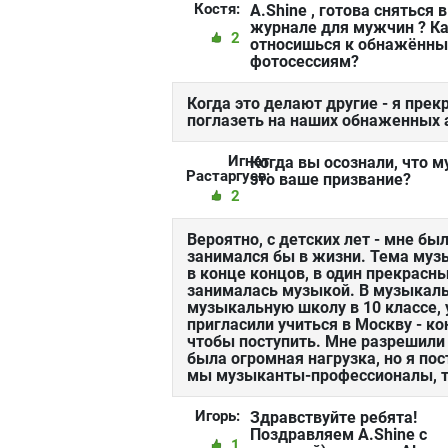
Костя:
A.Shine , готова сняться в
журнале для мужчин ? К
2
относишься к обнажённ
фотосессиям?
Когда это делают другие - я пре
поглазеть на наших обнаженных ар
Игнат
Когда вы осознали, что 
Растаргуев:
это ваше призвание?
2
Вероятно, с детских лет - мне был
занимался бы в жизни. Тема муз
в конце концов, в один прекрасный
занималась музыкой. В музыкальн
музыкальную школу в 10 классе, 
пригласили учиться в Москву - ко
чтобы поступить. Мне разрешили 
была огромная нагрузка, но я пос
мы музыканты-профессионалы, т
Игорь:
Здравствуйте ребята!
Поздравляем A.Shine с
1