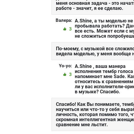
меня основная задача - это начат
работе - значит, я ее сделаю.
Валера:
A.Shine, а ты моделью не
пробывала работать? Да
3
все есть. Может если с 
не сложиться попробуеш
По-моему, с музыкой все сложилос
видела моделью, у меня вообще н
Yo-yo:
A.Shine , ваша манера
исполнения тембр голоса
3
напоминает мне Sade. Ка
относитесь к сравнениям 
ли у вас исполнители-ор
в музыке? Спасибо.
Спасибо! Как Вы понимаете, темб
научиться или что-то у себя выра
личность, которая помимо того, 
скромная интеллигентная женщин
сравнение мне льстит.