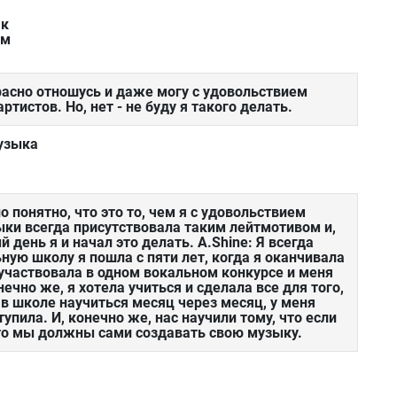
ак
ым
красно отношусь и даже могу с удовольствием
тистов. Но, нет - не буду я такого делать.
музыка
о понятно, что это то, чем я с удовольствием
ыки всегда присутствовала таким лейтмотивом и,
 день я и начал это делать. A.Shine: Я всегда
ую школу я пошла с пяти лет, когда я оканчивала
участвовала в одном вокальном конкурсе и меня
нечно же, я хотела учиться и сделала все для того,
в школе научиться месяц через месяц, у меня
тупила. И, конечно же, нас научили тому, что если
о мы должны сами создавать свою музыку.