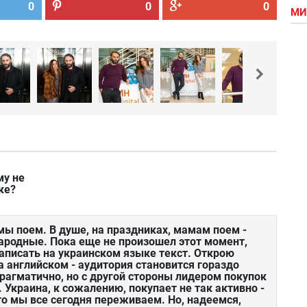
0
0
0
МИ
му не
ке?
 мы поем. В душе, на праздниках, мамам поем -
ародные. Пока еще не произошел этот момент,
аписать на украинском языке текст. Открою
а английском - аудитория становится гораздо
рагматично, но с другой стороны лидером покупок
. Украина, к сожалению, покупает не так активно -
что мы все сегодня переживаем. Но, надеемся,