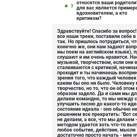
относятся ваши родители
3
для вас является пример
вдохновителем, а кто
критиком?
Здравствуйте! Спасибо за вопрос!
все наши треки, поставили себе 
так. Но пришлось потрудиться, чт
конечно же, они нам задают вопр
мы поем на английском языке), п
слушают и им очень нравится. На
музыкой, творчеством, если они е
сталкиваются с критикой, начина
проходит и ты начинаешь восприн
зрения того, что каждый человек
каким бы оно ни было. Человеку 
творчество, но то, что он об этом
образом задело. Да и сами мы дл
делаем командно, то мы между с
улучшить песню до какого-то иде
состояние идеала - оно обычно н
решением все прекратить: "Вот с
не делаем, а все, что мы делаем 
методом удается хоть что-то вы
любое событие, действие, мысли 
достаточно просто начать - мне н