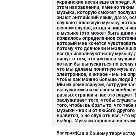
украинские песни еще впереди. A.
этом направлении, именно таким 
музыка, которую сможет послуша
знают английский язык, даже, есл
слушают классную музыку, котор
всяком случае, когда я пишу, я и
в музыке (это может быть даже к
появилось определенное состояни
который мне хочется чувствовать.
потому что девчонки и мальчишки
всегда используют нашу музыку д
пишут о том, что им наша музыка
хотели бы выпускаться по всему 
что мы делаем понятную музыку. 
электронное, и живое - мы не оп
чтобы как можно больше людей п
Мы их ремиксируем, сотрудничае
выпускаемся и на своем лейбле и
разных странах и нас это радует
заслуживает того, чтобы слушать
того, чтобы выбрать то, что тебе
музыки - как и от любого другого
нравится, а не слушать все, что 
выбор. Музыки хорошей очень мн
Валерия:
Как к Вашему творчеству