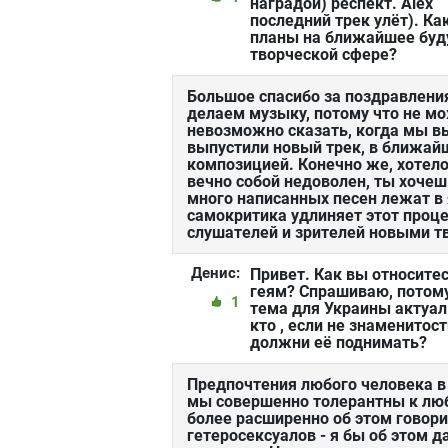
наградой) респект. Alex
последний трек улёт). Ка
планы на ближайшее буд
творческой сфере?
Большое спасибо за поздравлени
делаем музыку, потому что не мо
невозможно сказать, когда мы в
выпустили новый трек, в ближай
композицией. Конечно же, хотело
вечно собой недоволен, ты хочеш
много написанных песен лежат в
самокритика удлиняет этот проце
слушателей и зрителей новыми т
Денис:
Привет. Как вы относитес
геям? Спрашиваю, потому
1
тема для Украины актуал
кто , если не знаменитос
должни её поднимать?
Предпочтения любого человека в
мы совершенно толерантны к лю
более расширенно об этом говорит
гетеросексуалов - я бы об этом д