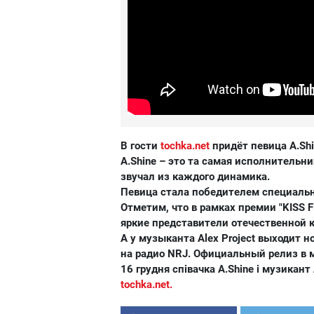
В гости
tochka.net
придёт певица A.Shin
A.Shine – это та самая исполнительни
звучал из каждого динамика.
Певица стала победителем специально
Отметим, что в рамках премии "KISS
яркие представители отечественной 
А у музыканта Alex Project выходит но
на радио NRJ. Официальный релиз в м
16 грудня співачка A.Shine і музикант 
tochka.net.