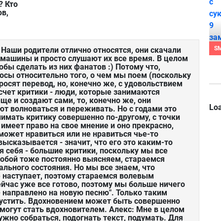
? Кто
ов,
S
 Наши родители отлично относятся, они скачали
в машины и просто слушают их все время. В целом
обы сделать из них фанатов :) Потому что,
осы относительно того, о чем мы поем (поскольку
росят перевод, но, конечно же, с удовольствием
счет критики - люди, которые занимаются
ще и создают сами, то, конечно же, они
Loa
ют волноваться и переживать. Но с годами это
имать критику совершенно по-другому, с точки
 имеет право на свое мнение и оно прекрасно,
может нравиться или не нравиться чье-то
 высказывается - значит, что его это каким-то
я себя - большие критики, поскольку мы все
обой тоже постоянно выясняем, стараемся
ального состояния. Но мы все знаем, что
е наступает, поэтому стараемся волевым
ейчас уже все готово, поэтому мы больше ничего
- направлено на новую песню". Только таким
пустить. Вдохновением может быть совершенно
могут стать вдохновителем. Алекс: Мне в целом
ужно собраться, подогнать текст, подумать. Для