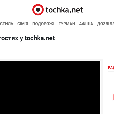
СТИЛЬ
СІМ’Я
ПОДОРОЖІ
ГУРМАН
АФІША
ДОЗВІЛ
 гостях у tochka.net
РА