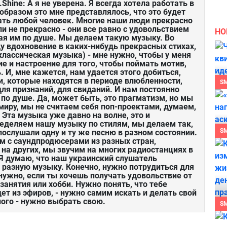
Shine: А я не уверена. Я всегда хотела работать в
образом это мне представлялось, что это будет
ть любой человек. Многие наши люди прекрасно
и не прекрасно - они все равно с удовольствием
НО
ая им по душе. Мы делаем такую музыку. Во
щу вдохновение в каких-нибудь прекрасных стихах,
лассическая музыка) - мне нужно, чтобы у меня
е и настроение для того, чтобы поймать мотив,
 И, мне кажется, нам удается этого добиться,
, которые находятся в периоде влюбленности,
S
ля признаний, для свиданий. И нам постоянно
 по душе. Да, может быть, это прагматизм, но мы
миру, мы не считаем себя поп-проектами, думаем,
Эта музыка уже давно на волне, это и
ределяем нашу музыку по стилям, мы делаем так,
S
ослушали одну и ту же песню в разном состоянии.
м с саундпродюсерами из разных стран,
 на других, мы звучим на многих радиостанциях в
. Я думаю, что наш украинский слушатель
 разную музыку. Конечно, нужно потрудиться для
 нужно, если ты хочешь получать удовольствие от
 занятия или хобби. Нужно понять, что тебе
идет из эфиров, - нужно самим искать и делать свой
ого - нужно выбрать свою.
S