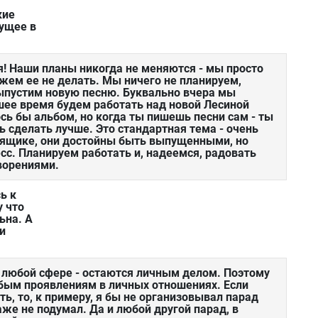
кие
ущее в
я! Наши планы никогда не меняются - мы просто
жем ее не делать. Мы ничего не планируем,
ыпустим новую песню. Буквально вчера мы
шее время будем работать над новой Лесиной
сь бы альбом, но когда ты пишешь песни сам - ты
ь сделать лучше. Это стандартная тема - очень
 ящике, они достойны быть выпущенными, но
сс. Планируем работать и, надеемся, радовать
ворениями.
ь к
 что
ьна. А
ти
 любой сфере - остаются личным делом. Поэтому
бым проявлениям в личных отношениях. Если
ь, то, к примеру, я бы не организовывал парад
аже не подумал. Да и любой другой парад, в