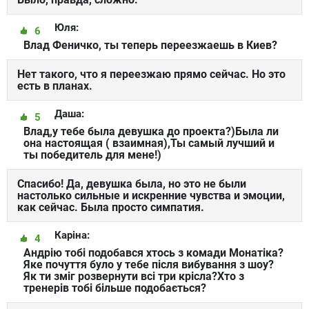
Юля:
6
Влад Феничко, ты теперь переезжаешь в Киев?
Нет такого, что я переезжаю прямо сейчас. Но это
есть в планах.
Даша:
5
Влад,у тебе была девушка до проекта?)Была ли
она настоящая ( взаимная),Ты самый лучший и
ты победитель для мене!)
Спасибо! Да, девушка была, но это не были
настолько сильные и искренние чувства и эмоции,
как сейчас. Была просто симпатия.
Каріна:
4
Андрію тобі подобався хтось з комади Монатіка?
Яке почуття було у тебе після вибування з шоу?
Як ти зміг розвернути всі три крісла?Хто з
тренерів тобі більше подобається?