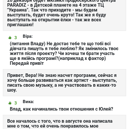
20 декабря будет мюзикл продюсерского центра
PARADIZ - в Детской планете на 4 этаже ТЦ
"Украина". Так что приходите - мы будем
выступать, будет очень круто! Так же я буду
выступать на открытии ёлки - так же всех
приглашаю!
Віра:
3
(питання Владу) Не достає тебе те що тобі всі
дівчата пишуть я тебе люблю? Як змінилось твоє
життя після проекту? Чи хочеш ти брати участь
ще в якійсь програмі?(наприклад х фактор)
Передай привіт
Привет, Вера! Не знаю насчет программ, сейчас я
хочу больше развиваться как артист - выступать,
писать свою музыку, а не участвовать в каких-то
шоу.
Вика:
3
Влад, как начинались твои отношения с Юлей?
Все началось с того, что в августе она написала
мне о том, что ей очень понравилось мое