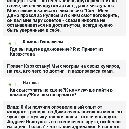
концерт L'One - он очень-очень круто работает на
сцене, он очень крутой артист, даже выступал с
Монатиком и записал с ним песню "Сон". Меня
Дима провел за кулисы и я с ним смог поговорить,
он дал мне пару советов - сказал никогда не
останавливаться на достигнутом, всегда нужно
быть уверенным в себе.
Камила Геннадьева:
1
Где вы ищите вдоxновение? P.s: Привет из
Казаxстана
Привет Казахстану! Мы смотрим на своих кумиров,
на тех, кто чего-то достиг - и развиваемся сами.
Наташа:
1
Как выступать на сцене?К кому лучше пойти в
команду?Как вам на проекте?
Влад: Я бы получил определенный опыт от
каждого тренера, но Дима очень похож на меня, он
чувствует музыку так же, как я - это очень круто.
Андрей: Выступать на сцене очень круто, особенно
на сцене "Голоса" - это такой адреналин. Я пошел к