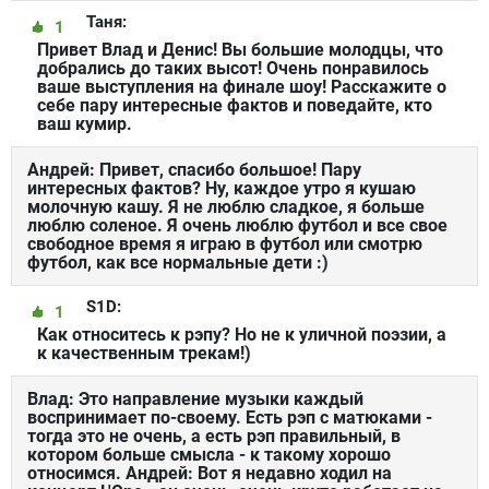
Таня:
1
Привет Влад и Денис! Вы большие молодцы, что
добрались до таких высот! Очень понравилось
ваше выступления на финале шоу! Расскажите о
себе пару интересные фактов и поведайте, кто
ваш кумир.
Андрей: Привет, спасибо большое! Пару
интересных фактов? Ну, каждое утро я кушаю
молочную кашу. Я не люблю сладкое, я больше
люблю соленое. Я очень люблю футбол и все свое
свободное время я играю в футбол или смотрю
футбол, как все нормальные дети :)
S1D:
1
Как относитесь к рэпу? Но не к уличной поэзии, а
к качественным трекам!)
Влад: Это направление музыки каждый
воспринимает по-своему. Есть рэп с матюками -
тогда это не очень, а есть рэп правильный, в
котором больше смысла - к такому хорошо
относимся. Андрей: Вот я недавно ходил на