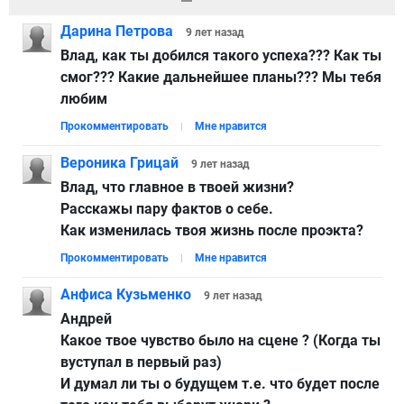
Дарина Петрова
9 лет
назад
Влад, как ты добился такого успеха??? Как ты
смог??? Какие дальнейшее планы??? Мы тебя
любим
Прокомментировать
Мне нравится
Вероника Грицай
9 лет
назад
Влад, что главное в твоей жизни?
Расскажы пару фактов о себе.
Как изменилась твоя жизнь после проэкта?
Прокомментировать
Мне нравится
Анфиса Кузьменко
9 лет
назад
Андрей
Какое твое чувство было на сцене ? (Когда ты
вуступал в первый раз)
И думал ли ты о будущем т.е. что будет после