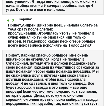
выступление. Я тогда еще не понял, о чем она, мы
начали общаться - с 9 вечера прообщались до 4
утра. Вот с этого все и началось.
Карина:
3
Привет,Андрей.Шикарно поешь,начала болеть за
тебя сразу после слепых
прослушиваний.Огорчилась,что ты не прошёл в
супер финал,но ты не здавайся,иди только
вперёд. И так,вопрос:какаю песню тебе больше
всего понравилось исполнять на "Голос дети3"
Привет, Карина! Спасибо большое, мне очень
приятно! Я не огорчился, когда не прошел в
Суперфинал, потому что я должен поддерживать
свою команду. Каждый из участников сражался за
нашу команду, чтобы наша команда победила. Мы
не сражались друг с другом - мы сражались с
другими командами, чтобы наша одержала
победу. Я не сдавался, я шел только вперед. Все
будет хорошо, я всегда в это верил - все еще
впереди! Если честно, мне понравились все песни,
которые давал Дима, потому что он очень
хороший, он очень крутые песни выбирал и всегда
переделывал их под себя, так, как он их чувствует.