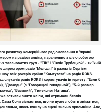
аго розвитку комерційного радіомовлення в Україні.
жером на радіостанціях, паралельно з цією роботою
 талановитих груп - "ТІК" і "Ляпіс Трубецкой" - як їхній
є директором радіо "Мелодія" й разом із Сергієм
шоу всіх рокерів країни "Камтугеза" на радіо ROKS.
ед слухачів радіо ROKS і користувачів інтернету: "Если б
м), "Дважды" (з "Говорящей говядиной"), "5-й размер
мочка", "Василий", "Гинеколог Наташа".
вже встигли зняти кліпи, які отримали безліч
жі. Сама Соня зізнається, що не дуже любить зніматися,
зусиллями, якось вживу на сцені значно приємніше. Але,