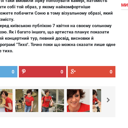
узі таки вмовили зірку попозувати камері, натомість
МИ
ти собі той образ, у якому найкомфортніше
можете побачити Соню в тому візуальному образі, який
змісту.
еред київською публікою 7 квітня на своєму сольному
ою. Як і багато іншого, що артистка планує показати
ий концертний тур, певний досвід, висновки й
 програмі "Тихо". Точно поки що можна сказати лише одне
е тихо.
0
0
0