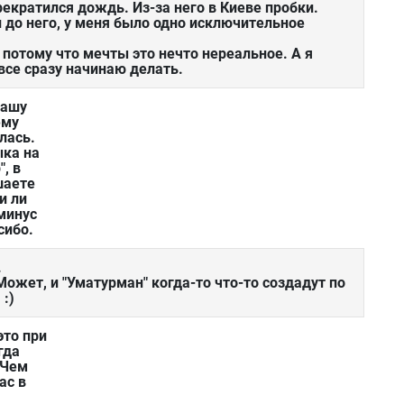
рекратился дождь. Из-за него в Киеве пробки.
и до него, у меня было одно исключительное
 потому что мечты это нечто нереальное. А я
все сразу начинаю делать.
Вашу
ему
лась.
ыка на
, в
шаете
и ли
минус
сибо.
.
 Может, и "Уматурман" когда-то что-то создадут по
:)
это при
гда
 Чем
ас в