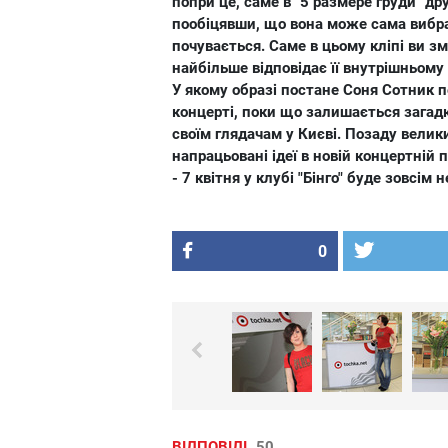
попри це, саме в "5 размере груди" др
пообіцявши, що вона може сама вибра
почувається. Саме в цьому кліпі ви з
найбільше відповідає її внутрішньому 
У якому образі постане Соня Сотник п
концерті, поки що залишається загадк
своїм глядачам у Києві. Позаду велик
напрацьовані ідеї в новій концертній
- 7 квітня у клубі "Бінго" буде зовсім н
0
ВІДПОВІДІ
50