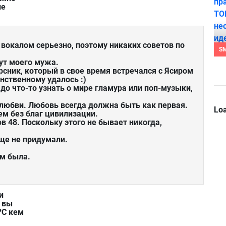
ие
вокалом серьезно, поэтому никаких советов по
S
ут моего мужа.
рсник, который в свое время встречался с Ясиром
нственному удалось :)
до что-то узнать о мире гламура или поп-музыки,
 любви. Любовь всегда должна быть как первая.
Loa
ем без благ цивилизации.
 48. Поскольку этого не бывает никогда,
еще не придумали.
ам была.
и
 вы
?С кем