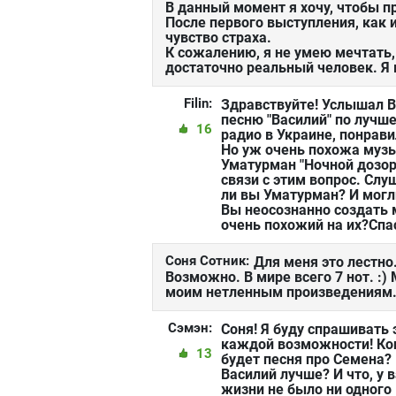
В данный момент я хочу, чтобы п
После первого выступления, как 
чувство страха.
К сожалению, я не умею мечтать,
достаточно реальный человек. Я 
Filin:
Здравствуйте! Услышал 
песню "Василий" по лучш
16
радио в Украине, понрави
Но уж очень похожа муз
Уматурман "Ночной дозор"
связи с этим вопрос. Слу
ли вы Уматурман? И могл
Вы неосознанно создать 
очень похожий на их?Спа
Соня Сотник:
Для меня это лестно
Возможно. В мире всего 7 нот. :)
моим нетленным произведениям. 
Сэмэн:
Соня! Я буду спрашивать 
каждой возможности! Ко
13
будет песня про Семена?
Василий лучше? И что, у в
жизни не было ни одного