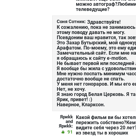
можно автограф?Любим
телеведущие?
Соня Сотник:
Здравствуйте!
К сожалению, пока не занимаюсь 
этому поводу давать не могу.
Псевдоним ваш нравится, так зов
Это Захар Бутырский, мой одноку
Арафатом. По-моему, это ему еди
Замечательный сайт. Если мне на
я обращаюсь к сайту e-motion.
Не бывает первой или последней
Я вообще бы жила с удовольстви
Мне нужно поспать минимум часов
достаточно вообще не спать.
У меня нет гонораров. И мы его 
Нет, не хочу.
Я знаю город Белая Церковь. Я т
Ярик, привет! :)
Наверное, Кларксон.
Яриkk
Какой фильм ви бы хотел
and
пережить собствено?Кем
Яриkk:
видите себя через 20 лет
91
из звезд ты в хороших