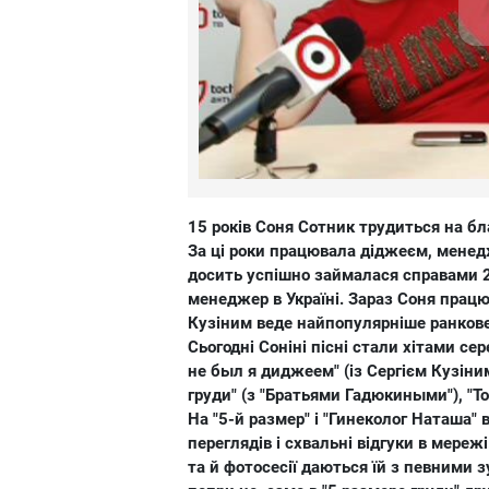
15 років Соня Сотник трудиться на бл
За ці роки працювала діджеєм, менед
досить успішно займалася справами 2-х
менеджер в Україні. Зараз Соня працю
Кузіним веде найпопулярніше ранкове 
Сьогодні Соніні пісні стали хітами сер
не был я диджеем" (із Сергієм Кузіни
груди" (з "Братьями Гадюкиными"), "То
На "5-й размер" і "Гинеколог Наташа" 
переглядів і схвальні відгуки в мере
та й фотосесії даються їй з певними 