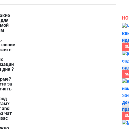
ь
Какие
НО
 для
 мой
ым
ь
атление
S
ажите
их
изации
 дня ?
о
S
орме?
ете за
ачать
род
там?
 and
ез чат
S
 вас
и
ожно