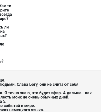
Как ти
трите
всегда
мире?
сь ли
 на
нах?
ыло
ь?
ще.
юдьми. Слава Богу, они не считают себя
. Я точно знаю, что будет эфир. А дальше - как
релесть моих не очень обычных дней.
а 5.
се событий в мире.
оках немецкого языка.