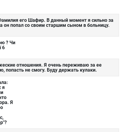
Фамилия его Шафир. В данный момент я сильно за
а он попал со своим старшим сыном в больницу.
ою ? Чи
ї 6
жеские отношения. Я очень переживаю за ее
ю, попасть не смогу. Буду держать кулаки.
ала:
к я
ми
что
ора. Я
ро
с,
р"?