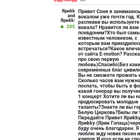
Яриkk
Привет Cоня я занимаюс
and
вокалом уже почти год. 
Яриkk:
распевки вы используете
205
вокала? Нравится ли вам
псевдоним?Хто был сам
известным человеком, с
которым вам приходилос
встречаться?Какое впеч
от сайта E-motion? Расск
про свою первую
любовь)Спасибо)Без как
современных благ цивил
Вы не сможете прожить и
Сколько часов вам нужн
поспать, чтобы быть в ф
какой гонорар вы получя
1 концерт Хотите ли вы н
продюсировать молодые
таланты?Знаете ли вы го
Белую Церковь?Билы ли 
Передайте Привет Яриkkу
Яриkkу (Ярик Гопаца)чер
буду очень благодарен. Я
люблю жду нових песен 
клипов.И ещо если не сл