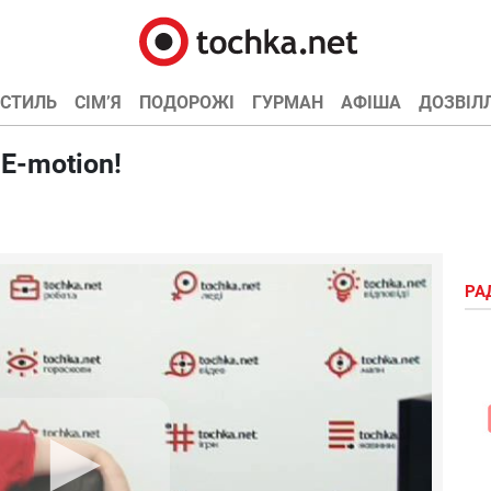
СТИЛЬ
СІМ’Я
ПОДОРОЖІ
ГУРМАН
АФІША
ДОЗВІЛ
 E-motion!
РА