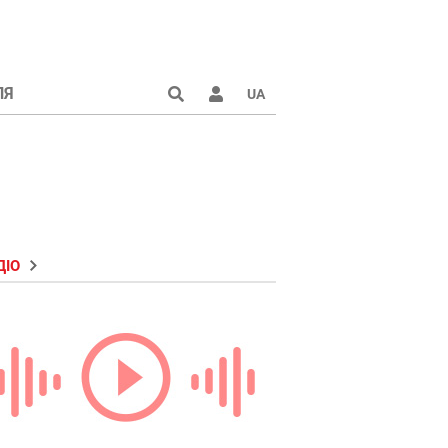
ЛЯ
UA
ДІО