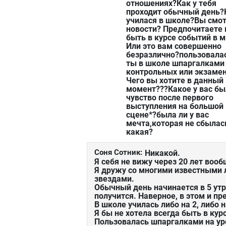
отношениях?Как у тебя
проходит обычный день?
училася в школе?Вы смо
новости? Предпочитаете 
быть в курсе событий в 
Или это вам совершенно
безразлично?пользовала
ты в школе шпаргалками
контрольных или экзаме
Чего вы хотите в данный
момент???Какое у вас б
чувство после первого
выступления на большой
сцене*?была ли у вас
мечта,которая не сбылас
какая?
Соня Сотник:
Никакой.
Я себя не вижу через 20 лет вооб
Я дружу со многими известными л
звездами.
Обычный день начинается в 5 утра
получится. Наверное, в этом и п
В школе училась либо на 2, либо н
Я бы не хотела всегда быть в кур
Пользовалась шпаргалками на ур