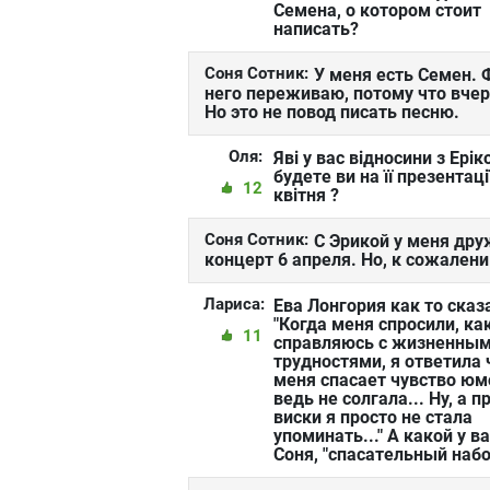
Семена, о котором стоит
написать?
Соня Сотник:
У меня есть Семен. 
него переживаю, потому что вчер
Но это не повод писать песню.
Оля:
Яві у вас відносини з Ерік
будете ви на її презентаці
12
квітня ?
Соня Сотник:
С Эрикой у меня дру
концерт 6 апреля. Но, к сожалени
Лариса:
Ева Лонгория как то сказ
"Когда меня спросили, ка
11
справляюсь с жизненны
трудностями, я ответила 
меня спасает чувство юм
ведь не солгала... Ну, а п
виски я просто не стала
упоминать..." А какой у ва
Соня, "спасательный набо