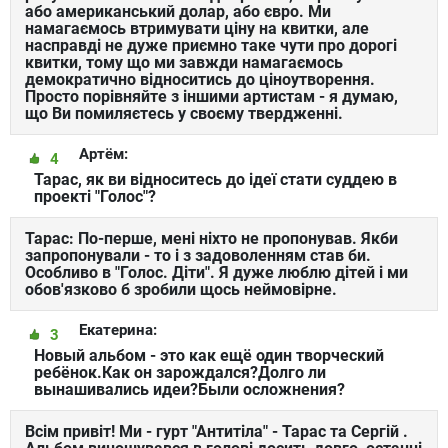
або американський долар, або євро. Ми
намагаємось втримувати ціну на квитки, але
насправді не дуже приємно таке чути про дорогі
квитки, тому що ми завжди намагаємось
демократично відноситись до ціноутворення.
Просто порівняйте з іншими артистам - я думаю,
що Ви помиляєтесь у своєму твердженні.
Артём:
4
Тарас, як ви відноситесь до ідеї стати суддею в
проекті "Голос"?
Тарас: По-перше, мені ніхто не пропонував. Якби
запропонували - то і з задоволенням став би.
Особливо в "Голос. Діти". Я дуже люблю дітей і ми
обов'язково б зробили щось неймовірне.
Екатерина:
3
Новый альбом - это как ещё один творческий
ребёнок.Как он зарождался?Долго ли
вынашивались идеи?Были осложнения?
Всім привіт! Ми - гурт "Антитіла" - Тарас та Сергій .