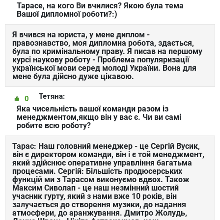
Тарасе, на кого Ви вчилися? Якою була тема
Вашої дипломної роботи?:)
Я вчився на юриста, у мене диплом -
правознавство, моя дипломна робота, здається,
була по кримінальному праву. Я писав на першому
курсі наукову роботу - Проблема популяризації
української мови серед молоді України. Вона для
мене була дійсно дуже цікавою.
Тетяна:
0
Яка чисельність вашої команди разом із
менеджментом,якщо він у вас є. Чи ви самі
робите всю роботу?
Тарас: Наш головний менеджер - це Сергій Вусик,
він є директором команди, він і є той менеджмент,
який здійснює оперативне управління багатьма
процесами. Сергій: Більшість продюсерських
функцій ми з Тарасом виконуємо вдвох. Також
Максим Сиволап - це наш незмінний шостий
учасник гурту, який з нами вже 10 років, він
залучається до створення музики, до надання
атмосфери, до аранжування. Дмитро Жолудь,