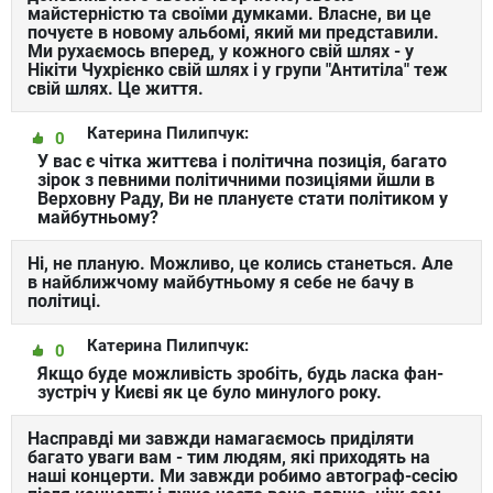
майстерністю та своїми думками. Власне, ви це
почуєте в новому альбомі, який ми представили.
Ми рухаємось вперед, у кожного свій шлях - у
Нікіти Чухрієнко свій шлях і у групи "Антитіла" теж
свій шлях. Це життя.
Катерина Пилипчук:
0
У вас є чітка життєва і політична позиція, багато
зірок з певними політичними позиціями йшли в
Верховну Раду, Ви не плануєте стати політиком у
майбутньому?
Ні, не планую. Можливо, це колись станеться. Але
в найближчому майбутньому я себе не бачу в
політиці.
Катерина Пилипчук:
0
Якщо буде можливість зробіть, будь ласка фан-
зустріч у Києві як це було минулого року.
Насправді ми завжди намагаємось приділяти
багато уваги вам - тим людям, які приходять на
наші концерти. Ми завжди робимо автограф-сесію