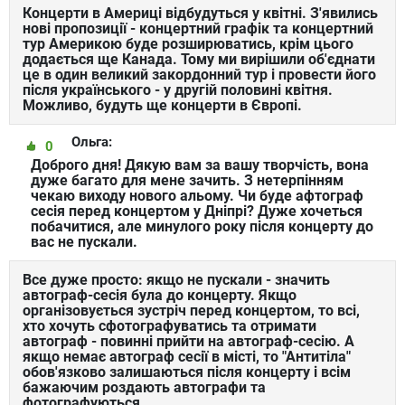
Концерти в Америці відбудуться у квітні. З'явились
нові пропозиції - концертний графік та концертний
тур Америкою буде розширюватись, крім цього
додається ще Канада. Тому ми вирішили об'єднати
це в один великий закордонний тур і провести його
після українського - у другій половині квітня.
Можливо, будуть ще концерти в Європі.
Ольга:
0
Доброго дня! Дякую вам за вашу творчість, вона
дуже багато для мене зачить. З нетерпінням
чекаю виходу нового альому. Чи буде афтограф
сесія перед концертом у Дніпрі? Дуже хочеться
побачитися, але минулого року після концерту до
вас не пускали.
Все дуже просто: якщо не пускали - значить
автограф-сесія була до концерту. Якщо
організовується зустріч перед концертом, то всі,
хто хочуть сфотографуватись та отримати
автограф - повинні прийти на автограф-сесію. А
якщо немає автограф сесії в місті, то "Антитіла"
обов'язково залишаються після концерту і всім
бажаючим роздають автографи та
фотографуються.