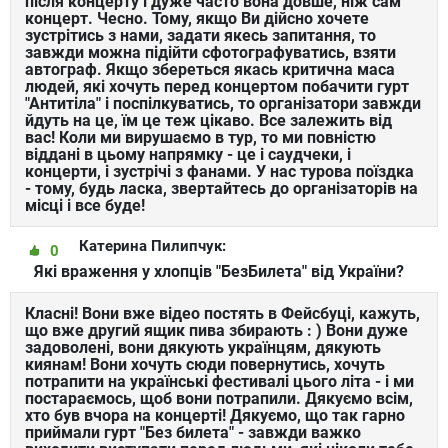
після концерту і дуже часто вона довше, ніж сам
концерт. Чесно. Тому, якщо Ви дійсно хочете
зустрітись з нами, задати якесь запитання, то
завжди можна підійти сфотографуватись, взяти
автограф. Якщо збереться якась критична маса
людей, які хочуть перед концертом побачити гурт
"Антитіла" і поспілкуватись, то організатори завжди
йдуть на це, їм це теж цікаво. Все залежить від
вас! Коли ми вирушаємо в тур, то ми повністю
віддані в цьому напрямку - це і саудчеки, і
концерти, і зустрічі з фанами. У нас турова поїздка
- тому, будь ласка, звертайтесь до організаторів на
місці і все буде!
Катерина Пилипчук:
0
Які враження у хлопців "БезБилета" від України?
Класні! Вони вже відео постять в Фейсбуці, кажуть,
що вже другий ящик пива збирають : ) Вони дуже
задоволені, вони дякують українцям, дякують
киянам! Вони хочуть сюди повернутись, хочуть
потрапити на українські фестивалі цього літа - і ми
постараємось, щоб вони потрапили. Дякуємо всім,
хто був вчора на концерті! Дякуємо, що так гарно
приймали гурт "Без билета" - завжди важко