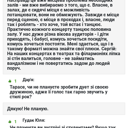
Насправді це вже місцева проблема необхідних
залів - ми вже вибираємо з того, що є. Власне, в
залах, де є сидячі місця є можливість
потанцювати, вони не обмежують. Завжди є місце
перед сценою, є місце в проходах і, власне, люди
так і роблять - хто хоче, той встає і танцює.
Практично кожного концерту танцює половина
залу. У нас дуже різна вікова аудиторія - і діти
приходять, і бабусі, комусь хочеться посидіти,
комусь хочеться постояти. Мені здається, що і в
такому форматі можна знайти свої плюси. Сергій:
На наших концертах в театрах та філармоніях ліпка
зі стін валиться, головне - не займатись
вандалізмом і не повертатись задом до людей
поруч.
Дар'я:
1
Тарасе, чи не плануєте зробити дует зі своєю
дружиною, адже її голос так гарно звучить у
стилі рок?
Дякую! Не планую.
Гудак Юля:
1
Чи плануєте ви зустрічі зі студентами? Якщо так,