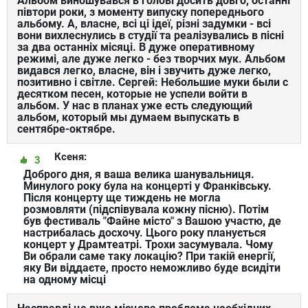
Альбом виношувався в голові досить довго, останні
півтори роки, з моменту випуску попереднього
альбому. А, власне, всі ці ідеї, різні задумки - всі
вони вихлеснулись в студії та реалізувались в пісні
за два останніх місяці. В дуже оперативному
режимі, але дуже легко - без творчих мук. Альбом
видався легко, власне, він і звучить дуже легко,
позитивно і світле. Сергей: Небольшие муки были с
десятком песен, которые не успели войти в
альбом. У нас в планах уже есть следующий
альбом, который мы думаем выпускать в
сентябре-октябре.
Ксеня:
3
Доброго дня, я ваша велика шанувальниця.
Минулого року була на концерті у Франківську.
Після концерту ще тиждень не могла
розмовляти (підспівувала кожну пісню). Потім
був фестиваль "Файне місто" з Вашою участю, де
настрибалась досхочу. Цього року планується
концерт у Драмтеатрі. Трохи засумувала. Чому
Ви обрали саме таку локацію? При такій енергії,
яку Ви віддаєте, просто неможливо буде всидіти
на одному місці