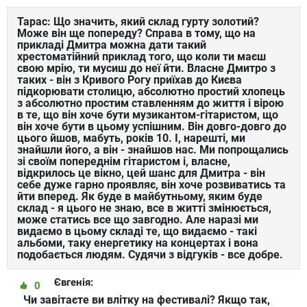
Тарас: Що значить, який склад гурту золотий?
Може він ще попереду? Справа в тому, що на
прикладі Дмитра можна дати такий
хрестоматійний приклад того, що коли ти маєш
свою мрію, ти мусиш до неї йти. Власне Дмитро з
таких - він з Кривого Рогу приїхав до Києва
підкорювати столицю, абсолютно простий хлопець
з абсолютно простим ставленням до життя і вірою
в те, що він хоче бути музикантом-гітаристом, що
він хоче бути в цьому успішним. Він довго-довго до
цього йшов, мабуть, років 10. І, нарешті, ми
знайшли його, а він - знайшов нас. Ми попрощались
зі своїм попереднім гітаристом і, власне,
відкрилось це вікно, цей шанс для Дмитра - він
себе дуже гарно проявляє, він хоче розвиватись та
йти вперед. Як буде в майбутньому, яким буде
склад - я цього не знаю, все в житті змінюється,
може статись все що завгодно. Але наразі ми
видаємо в цьому складі те, що видаємо - такі
альбоми, таку енергетику на концертах і вона
подобається людям. Судячи з відгуків - все добре.
Євгенія:
0
Чи завітаєте ви влітку на фестивалі? Якщо так,