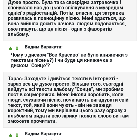
Дуже просто. Була така своєрідна затравочка і
спонукало нас до цього спілкування з музредом
однієї з радіостанцій. Потім, власне, ця затравка
розвилась в повноцінну пісню. Мені здається, що
вона вийшла досить качова, людям подобається,
вже пишуть, що ця пісня - одна з фаворитів
альбому.
Вадим Варакута:
0
Чому з диском "Все Красиво" не було книжечки з
текстами пісень?) і чи буде ця книжечка з
диском "Сонце"?
Тарас: Заходьте і дивіться тексти в Інтернеті -
зараз все це дуже просто. Більше того, сьогодні
вийдуть всі тексти альбому "Сонце", ми зробимо
пост в соцмережах. Мене інколи коробить, коли
люди, слухаючи пісню, починають вигадувати свій
текст, той, який вони чують - він не завжди
коректний, тому ми вирішили цього разу одразу з
альбомом видати всю лірику і кожне слово ви там
зможете прочитати.
Вадим Варакута:
0