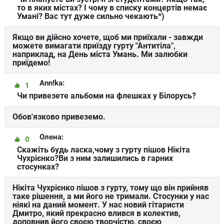
то в яких містах? І чому в списку концертів немає
Умані? Вас тут дуже сильно чекають*)
Якщо ви дійсно хочете, щоб ми приїхали - завжди
можете вимагати приїзду гурту "Антитіла",
наприклад, на День міста Умань. Ми залюбки
приїдемо!
Ann!ka:
1
Чи привезете альбоми на флешках у Білорусь?
Обов'язково привеземо.
Олена:
0
Скажіть будь ласка,чому з гурту пішов Нікіта
Чухрієнко?Ви з ним залишились в гарних
стосунках?
Нікіта Чухрієнко пішов з гурту, тому що він прийняв
таке рішення, а ми його не тримали. Стосунки у нас
ніякі на даний момент. У нас новий гітаристи
Дмитро, який прекрасно влився в колектив,
доповнив його своєю творчістю, своєю