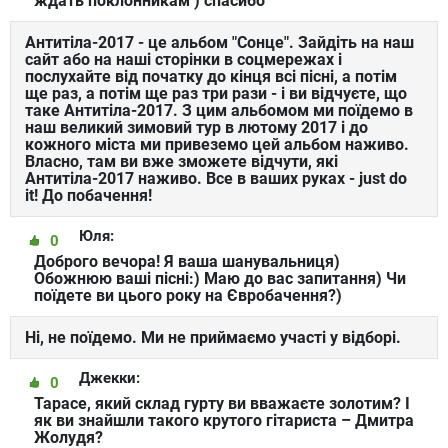
ждать поклонникам ) спасибо
Антитіла-2017 - це альбом "Сонце". Зайдіть на наш
сайт або на наші сторінки в соцмережах і
послухайте від початку до кінця всі пісні, а потім
ще раз, а потім ще раз три рази - і ви відчуєте, що
таке Антитіла-2017. З цим альбомом ми поїдемо в
наш великий зимовий тур в лютому 2017 і до
кожного міста ми привеземо цей альбом наживо.
Власно, там ви вже зможете відчути, які
Антитіла-2017 наживо. Все в ваших руках - just do
it! До побачення!
Юля:
0
Доброго вечора! Я ваша шанувальниця)
Обожнюю ваші пісні:) Маю до вас запитання) Чи
поїдете ви цього року на Євробачення?)
Ні, не поїдемо. Ми не приймаємо участі у відборі.
Джекки:
0
Тарасе, який склад гурту ви вважаєте золотим? І
як ви знайшли такого крутого гітариста – Дмитра
Жолудя?