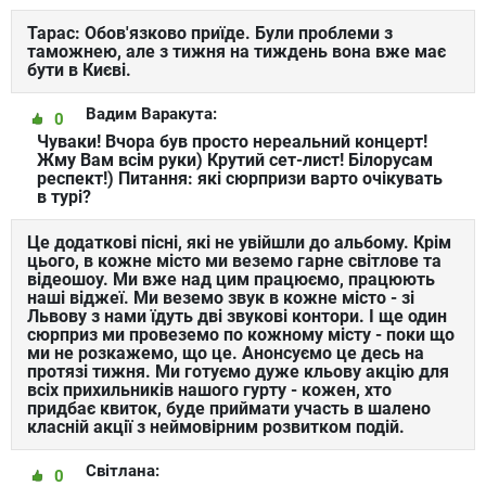
Тарас: Обов'язково приїде. Були проблеми з
таможнею, але з тижня на тиждень вона вже має
бути в Києві.
Вадим Варакута:
0
Чуваки! Вчора був просто нереальний концерт!
Жму Вам всім руки) Крутий сет-лист! Білорусам
респект!) Питання: які сюрпризи варто очікувать
в турі?
Це додаткові пісні, які не увійшли до альбому. Крім
цього, в кожне місто ми веземо гарне світлове та
відеошоу. Ми вже над цим працюємо, працюють
наші віджеї. Ми веземо звук в кожне місто - зі
Львову з нами їдуть дві звукові контори. І ще один
сюрприз ми провеземо по кожному місту - поки що
ми не розкажемо, що це. Анонсуємо це десь на
протязі тижня. Ми готуємо дуже кльову акцію для
всіх прихильників нашого гурту - кожен, хто
придбає квиток, буде приймати участь в шалено
класній акції з неймовірним розвитком подій.
Світлана:
0