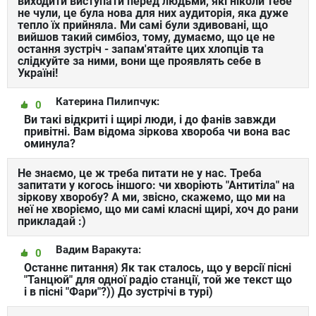
виходити виступати перед людьми, які ніколи тебе
не чули, це була нова для них аудиторія, яка дуже
тепло їх прийняла. Ми самі були здивовані, що
вийшов такий симбіоз, тому, думаємо, що це не
остання зустріч - запам'ятайте цих хлопців та
слідкуйте за ними, вони ще проявлять себе в
Україні!
Катерина Пилипчук:
0
Ви такі відкриті і щирі люди, і до фанів завжди
привітні. Вам відома зіркова хвороба чи вона вас
оминула?
Не знаємо, це ж треба питати не у нас. Треба
запитати у когось іншого: чи хворіють "Антитіла" на
зіркову хворобу? А ми, звісно, скажемо, що ми на
неї не хворіємо, що ми самі класні щирі, хоч до рани
прикладай :)
Вадим Варакута:
0
Останнє питання) Як так сталось, що у версії пісні
"Танцюй" для одної радіо станції, той же текст що
і в пісні "Фари"?)) До зустрічі в турі)