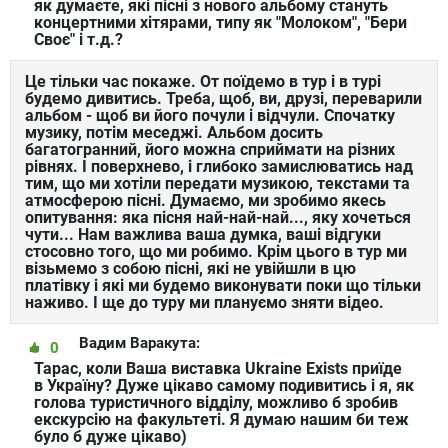
як думаєте, які пісні з нового альбому стануть
концертними хітярами, типу як "Молоком", "Бери
Своє" і т.д.?
Це тільки час покаже. От поїдемо в тур і в турі
будемо дивитись. Треба, щоб, ви, друзі, переварили
альбом - щоб ви його почули і відчули. Спочатку
музику, потім меседжі. Альбом досить
багатогранний, його можна сприймати на різних
рівнях. І поверхнево, і глибоко замислюватись над
тим, що ми хотіли передати музикою, текстами та
атмосферою пісні. Думаємо, ми зробимо якесь
опитування: яка пісня най-най-най..., яку хочеться
чути... Нам важлива ваша думка, ваші відгуки
стосовно того, що ми робимо. Крім цього в тур ми
візьмемо з собою пісні, які не увійшли в цю
платівку і які ми будемо виконувати поки що тільки
наживо. І ще до туру ми плануємо зняти відео.
Вадим Варакута:
0
Тарас, коли Ваша виставка Ukraine Exists приїде
в Україну? Дуже цікаво самому подивитись і я, як
голова туристичного відділу, можливо б зробив
екскурсію на факультеті. Я думаю нашим би теж
було б дуже цікаво)