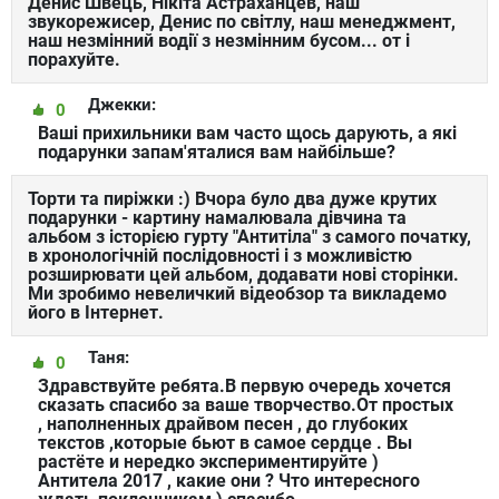
Денис Швець, Нікіта Астраханцев, наш
звукорежисер, Денис по світлу, наш менеджмент,
наш незмінний водії з незмінним бусом... от і
порахуйте.
Джекки:
0
Ваші прихильники вам часто щось дарують, а які
подарунки запам'яталися вам найбільше?
Торти та пиріжки :) Вчора було два дуже крутих
подарунки - картину намалювала дівчина та
альбом з історією гурту "Антитіла" з самого початку,
в хронологічній послідовності і з можливістю
розширювати цей альбом, додавати нові сторінки.
Ми зробимо невеличкий відеобзор та викладемо
його в Інтернет.
Таня:
0
Здравствуйте ребята.В первую очередь хочется
сказать спасибо за ваше творчество.От простых
, наполненных драйвом песен , до глубоких
текстов ,которые бьют в самое сердце . Вы
растёте и нередко экспериментируйте )
Антитела 2017 , какие они ? Что интересного