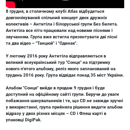
8 грудня, в столичному клубі Atlas відбудеться
довгоочікуваний спільний концерт двох дружніх
колективів – Антитіла і білоруської групи Без билета.
Антитіла все літо працювали над новими піснями і
звучанням. Група вже встигла презентувати дві пісні
та два відео – "Танцюй" і "Одинак".
У лютому 2016 року Антитіла відправляються в
великий всеукраїнський тур "Сонце" на підтримку
нового п'ятого альбому, реліз якого запланований на
грудень 2016 року. Група відвідає понад 35 міст України.
Альбом "Сонце" вийде в продаж 9 грудня і буде
доступний на офіційному сайті групи. Беручи до уваги
побажання шанувальників і те, що CD не завжди зручні
у використанні, група прийняла рішення видати альбом
відразу у двох різних місцях – CD і Флеш карті в
упаковці DigiPak.