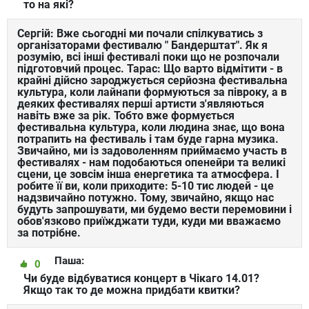
то на які?
Сергій: Вже сьогодні ми почали спілкуватись з
організаторами фестивалю " Бандерштат". Як я
розумію, всі інші фестивалі поки що не розпочали
підготовчий процес. Тарас: Що варто відмітити - в
крайні дійсно зароджується серйозна фестивальна
культура, коли лайнапи формуються за півроку, а в
деяких фестивалях перші артисти з'являються
навіть вже за рік. Тобто вже формується
фестивальна культура, коли людина знає, що вона
потрапить на фестиваль і там буде гарна музика.
Звичайно, ми із задоволенням приймаємо участь в
фестивалях - нам подобаються опенейри та великі
сцени, це зовсім інша енергетика та атмосфера. І
робите її ви, коли приходите: 5-10 тис людей - це
надзвичайно потужно. Тому, звичайно, якщо нас
будуть запрошувати, ми будемо вести перемовини і
обов'язково приїжджати туди, куди ми вважаємо
за потрібне.
Паша:
0
Чи буде відбуватися концерт в Чікаго 14.01?
Якщо так то де можна придбати квитки?