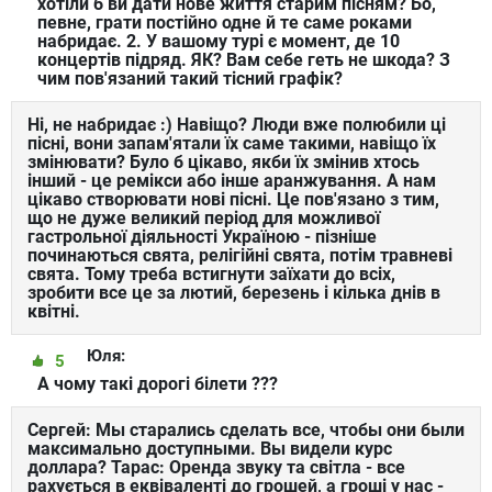
хотіли б ви дати нове життя старим пісням? Бо,
певне, грати постійно одне й те саме роками
набридає. 2. У вашому турі є момент, де 10
концертів підряд. ЯК? Вам себе геть не шкода? З
чим пов'язаний такий тісний графік?
Ні, не набридає :) Навіщо? Люди вже полюбили ці
пісні, вони запам'ятали їх саме такими, навіщо їх
змінювати? Було б цікаво, якби їх змінив хтось
інший - це ремікси або інше аранжування. А нам
цікаво створювати нові пісні. Це пов'язано з тим,
що не дуже великий період для можливої
гастрольної діяльності Україною - пізніше
починаються свята, релігійні свята, потім травневі
свята. Тому треба встигнути заїхати до всіх,
зробити все це за лютий, березень і кілька днів в
квітні.
Юля:
5
А чому такі дорогі білети ???
Сергей: Мы старались сделать все, чтобы они были
максимально доступными. Вы видели курс
доллара? Тарас: Оренда звуку та світла - все
рахується в еквіваленті до грошей, а гроші у нас -